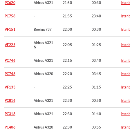
PC620
Airbus A321
21:50
00:30
Istan
PC758
-
21:55
23:40
Istan
VF151
Boeing 737
22:00
00:30
Istan
Airbus A321
VF225
22:05
01:25
Istan
N
PC746
Airbus A321
22:15
03:40
Istan
PC746
Airbus A320
22:20
03:45
Istan
VF133
-
22:25
01:15
Istan
PC816
Airbus A321
22:30
00:50
Istan
PC318
Airbus A321
22:30
01:40
Istan
PC406
Airbus A320
22:30
03:55
Istan