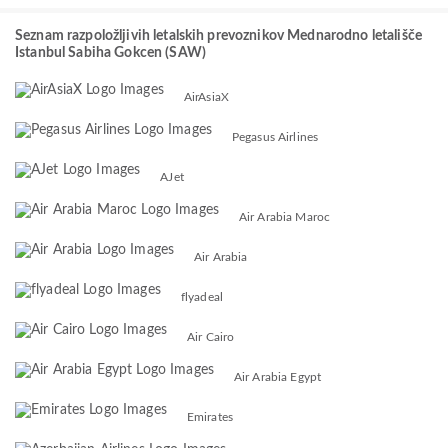
Seznam razpoložljivih letalskih prevoznikov Mednarodno letališče
Istanbul Sabiha Gokcen (SAW)
AirAsiaX
Pegasus Airlines
AJet
Air Arabia Maroc
Air Arabia
flyadeal
Air Cairo
Air Arabia Egypt
Emirates