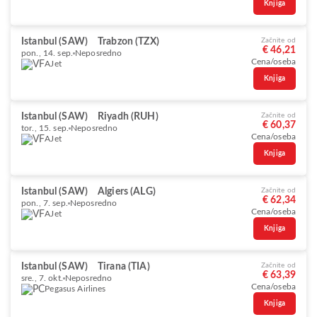
Knjiga
Istanbul (SAW)
Trabzon (TZX)
Začnite od
€ 46,21
pon., 14. sep.
Neposredno
Cena/oseba
AJet
Knjiga
Istanbul (SAW)
Riyadh (RUH)
Začnite od
€ 60,37
tor., 15. sep.
Neposredno
Cena/oseba
AJet
Knjiga
Istanbul (SAW)
Algiers (ALG)
Začnite od
€ 62,34
pon., 7. sep.
Neposredno
Cena/oseba
AJet
Knjiga
Istanbul (SAW)
Tirana (TIA)
Začnite od
€ 63,39
sre., 7. okt.
Neposredno
Cena/oseba
Pegasus Airlines
Knjiga