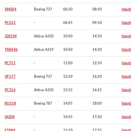
SM304
Boeing 737
06:30
08:40
Istan
PC552
-
06:45
09:50
Istan
J28104
Airbus A320
10:40
14:30
Istan
TK8446
Airbus A319
10:40
14:30
Istan
PC751
-
11:00
12:50
Istan
VF177
Boeing 737
12:30
16:20
Istan
PC316
Airbus A320
13:15
16:25
Istan
KU158
Boeing 787
14:05
18:00
Istan
IA308
-
14:45
17:30
Istan
E5988
-
15:20
17:35
Istan