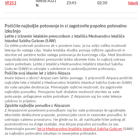
Airbus A321
VF251
23:45
02:30
Istan
N
Poiščite najboljše potovanje in si zagotovite popolno potovalno
izkušnjo
Letite z izbranim letalskim prevoznikom z letališča Mednarodno letališče
Istanbul Sabiha Gokcen (SAW)
Če želite potovati poslovno ali v prostem času, je na voljo veliko možnosti
letenja do vašega cilja. Vsaka letalska družba ponuja odlične ugodnosti in
storitve od začetne točke vašega potovanja do končnega cilja. Med številnimi
razpoložljivimi letalskimi prevozniki lahko izberete tisto, ki najbolj ustreza
vašim potrebam. Letite z letališča Mednarodno letališče Istanbul Sabiha
Gokcen (SAW) in uživajte v udobnem in zadovoljujočem potovanju.
Poiščite svoj idealen let z izbiro Airpaza
Imate težave z izbiro? Airpaz vam lahko pomaga. S priporočili Airpaza poiščite
najboljše lete z letališča Mednarodno letališče Istanbul Sabiha Gokcen (SAW)
do vaše sanjske destinacije. Primerjajte različne možnosti, da zagotovite
najboljšo ponudbo. Ponujamo tudi dodatne možnosti storitev za vaše
potovanje, prilagojene vašim potrebam. Z Airpazom naj bo vaše letenje
udobno in prijetno.
Zgrabite najboljše ponudbe z Airpazom
Z Airpazovimi posebnimi ponudbami naj bo vaše potovanje še ugodnejše.
Izkoristite ekskluzivne popuste, promocijske cene in sezonske ponudbe, ki
ustrezajo vašemu proračunu. Ne glede na to, ali načrtujete hiter pobeg ali
pustolovščino na dolge razdalje, ima Airpaz popolno ponudbo za vas.
Rezervirajte poceni
let iz Mednarodno letališče Istanbul Sabiha Gokcen
(SAW)
za najboljšo potovalno izkušnjo in neverjetne prihranke.