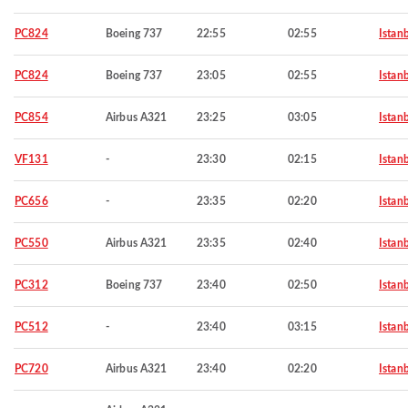
PC824
Boeing 737
22:55
02:55
Istan
PC824
Boeing 737
23:05
02:55
Istan
PC854
Airbus A321
23:25
03:05
Istan
VF131
-
23:30
02:15
Istan
PC656
-
23:35
02:20
Istan
PC550
Airbus A321
23:35
02:40
Istan
PC312
Boeing 737
23:40
02:50
Istan
PC512
-
23:40
03:15
Istan
PC720
Airbus A321
23:40
02:20
Istan