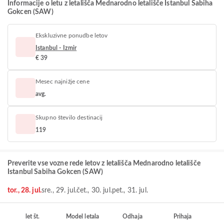
Informacije o letu z letališča Mednarodno letališče Istanbul Sabiha
Gokcen (SAW)
Ekskluzivne ponudbe letov
Istanbul - Izmir
€ 39
Mesec najnižje cene
avg.
Skupno število destinacij
119
Preverite vse vozne rede letov z letališča Mednarodno letališče
Istanbul Sabiha Gokcen (SAW)
tor., 28. jul.
sre., 29. jul.
čet., 30. jul.
pet., 31. jul.
let št.
Model letala
Odhaja
Prihaja