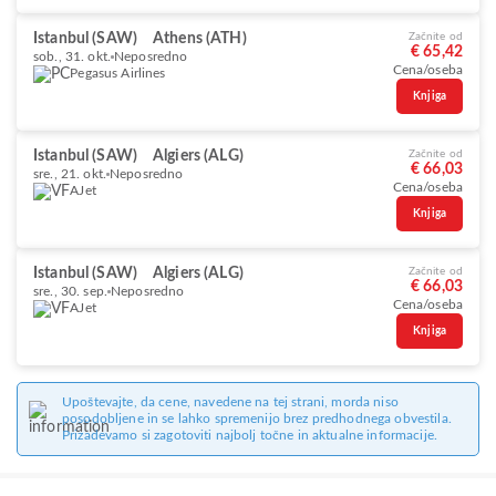
Istanbul (SAW)
Athens (ATH)
Začnite od
€ 65,42
sob., 31. okt.
Neposredno
Cena/oseba
Pegasus Airlines
Knjiga
Istanbul (SAW)
Algiers (ALG)
Začnite od
€ 66,03
sre., 21. okt.
Neposredno
Cena/oseba
AJet
Knjiga
Istanbul (SAW)
Algiers (ALG)
Začnite od
€ 66,03
sre., 30. sep.
Neposredno
Cena/oseba
AJet
Knjiga
Upoštevajte, da cene, navedene na tej strani, morda niso
posodobljene in se lahko spremenijo brez predhodnega obvestila.
Prizadevamo si zagotoviti najbolj točne in aktualne informacije.