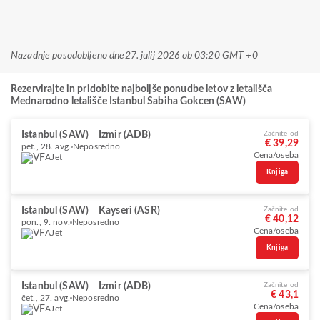
Nazadnje posodobljeno dne
27. julij 2026 ob 03:20 GMT +0
Rezervirajte in pridobite najboljše ponudbe letov z letališča
Mednarodno letališče Istanbul Sabiha Gokcen (SAW)
Istanbul (SAW)
Izmir (ADB)
Začnite od
€ 39,29
pet., 28. avg.
Neposredno
Cena/oseba
AJet
Knjiga
Istanbul (SAW)
Kayseri (ASR)
Začnite od
€ 40,12
pon., 9. nov.
Neposredno
Cena/oseba
AJet
Knjiga
Istanbul (SAW)
Izmir (ADB)
Začnite od
€ 43,1
čet., 27. avg.
Neposredno
Cena/oseba
AJet