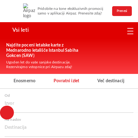
Pridobite na tone ekskluzivnih promocij
Prenesi
samo v aplikaciji Airpaz. Prenesite zdaj!
Vsi leti
Najdite poceni letalske karte z
Mednarodno letališče Istanbul Sabiha
Gokcen (SAW)
Ugoden let do vaše sanjske destinacije.
Rezervirajmo vstopnice pri Airpazu zdaj!
Enosmerno
Povratni izlet
Več destinacij
Od
Izvor
Na naslov
Destinacija