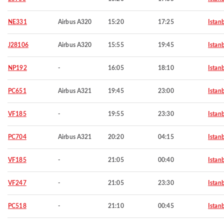
NE331
Airbus A320
15:20
17:25
Istan
J28106
Airbus A320
15:55
19:45
Istan
NP192
-
16:05
18:10
Istan
PC651
Airbus A321
19:45
23:00
Istan
VF185
-
19:55
23:30
Istan
PC704
Airbus A321
20:20
04:15
Istan
VF185
-
21:05
00:40
Istan
VF247
-
21:05
23:30
Istan
PC518
-
21:10
00:45
Istan