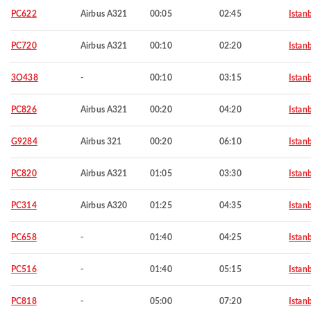
PC622
Airbus A321
00:05
02:45
Istan
PC720
Airbus A321
00:10
02:20
Istan
3O438
-
00:10
03:15
Istan
PC826
Airbus A321
00:20
04:20
Istan
G9284
Airbus 321
00:20
06:10
Istan
PC820
Airbus A321
01:05
03:30
Istan
PC314
Airbus A320
01:25
04:35
Istan
PC658
-
01:40
04:25
Istan
PC516
-
01:40
05:15
Istan
PC818
-
05:00
07:20
Istan