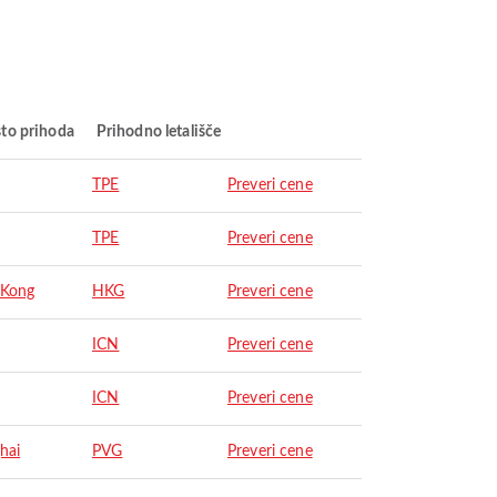
to prihoda
Prihodno letališče
TPE
Preveri cene
TPE
Preveri cene
 Kong
HKG
Preveri cene
ICN
Preveri cene
ICN
Preveri cene
hai
PVG
Preveri cene