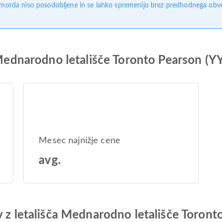
, morda niso posodobljene in se lahko spremenijo brez predhodnega obves
a Mednarodno letališče Toronto Pearson (Y
Mesec najnižje cene
avg.
v z letališča Mednarodno letališče Toron