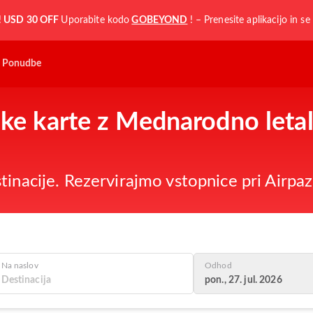
!
USD 30 OFF
Uporabite kodo
GOBEYOND
! – Prenesite aplikacijo in se 
Ponudbe
ske karte z Mednarodno leta
inacije. Rezervirajmo vstopnice pri Airpaz
Na naslov
Odhod
pon., 27. jul. 2026