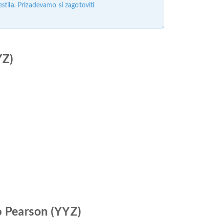
tila. Prizadevamo si zagotoviti
YZ)
to Pearson (YYZ)