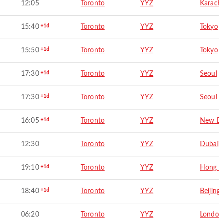
12:05
Toronto
YYZ
Karac
15:40
+1d
Toronto
YYZ
Tokyo
15:50
+1d
Toronto
YYZ
Tokyo
17:30
+1d
Toronto
YYZ
Seoul
17:30
+1d
Toronto
YYZ
Seoul
16:05
+1d
Toronto
YYZ
New D
12:30
Toronto
YYZ
Dubai
19:10
+1d
Toronto
YYZ
Hong
18:40
+1d
Toronto
YYZ
Beijin
06:20
Toronto
YYZ
Lond