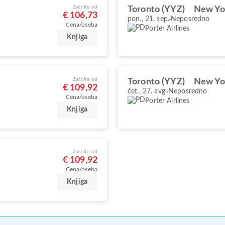
Začnite od
Toronto (YYZ)
New Yo
€ 106,73
pon., 21. sep.
Neposredno
Cena/oseba
Porter Airlines
Knjiga
Začnite od
Toronto (YYZ)
New Yo
€ 109,92
čet., 27. avg.
Neposredno
Cena/oseba
Porter Airlines
Knjiga
Začnite od
€ 109,92
Cena/oseba
Knjiga