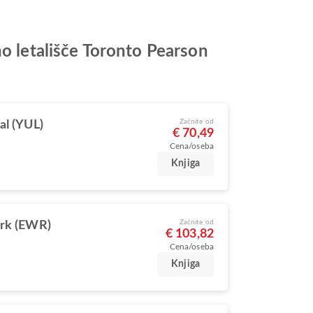
no letališče Toronto Pearson
Začnite od
l (YUL)
€ 70,49
Cena/oseba
Knjiga
Začnite od
rk (EWR)
€ 103,82
Cena/oseba
Knjiga