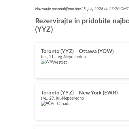
Nazadnje posodobljeno dne
25. julij 2026 ob 23:20 GM
Rezervirajte in pridobite naj
(YYZ)
Toronto (YYZ)
Ottawa (YOW)
tor., 11. avg.
Neposredno
WestJet
Toronto (YYZ)
New York (EWR)
sre., 29. jul.
Neposredno
Air Canada