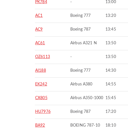
PK784
-
13:00
AC1
Boeing 777
13:20
AC9
Boeing 787
13:45
AC61
Airbus A321 N
13:50
OZ6113
-
13:50
AI188
Boeing 777
14:30
EK242
Airbus A380
14:55
CX805
Airbus A350-1000
15:45
HU7976
Boeing 787
17:20
BA92
BOEING 787-10
18:10