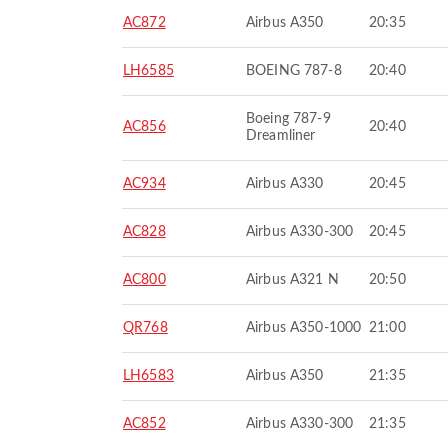
AC872
Airbus A350
20:35
LH6585
BOEING 787-8
20:40
Boeing 787-9
AC856
20:40
Dreamliner
AC934
Airbus A330
20:45
AC828
Airbus A330-300
20:45
AC800
Airbus A321 N
20:50
QR768
Airbus A350-1000
21:00
LH6583
Airbus A350
21:35
AC852
Airbus A330-300
21:35