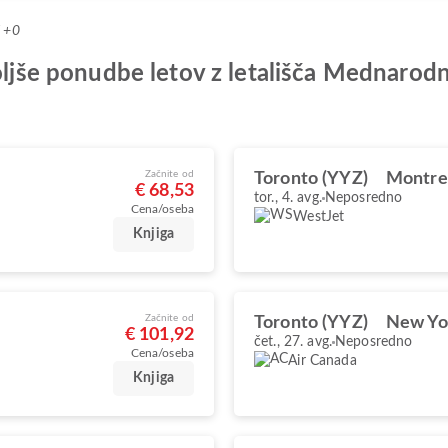
T +0
boljše ponudbe letov z letališča Mednarod
Začnite od
Toronto (YYZ)
Montrea
€ 68,53
tor., 4. avg.
Neposredno
Cena/oseba
WestJet
Knjiga
Začnite od
Toronto (YYZ)
New Yo
€ 101,92
čet., 27. avg.
Neposredno
Cena/oseba
Air Canada
Knjiga