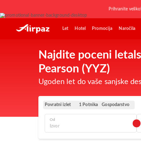
Prihranite veliko
Let
Hotel
Promocija
Naročila
Najdite poceni letal
Pearson (YYZ)
Ugoden let do vaše sanjske dest
Povratni izlet
Gospodarstvo
1 Potnika
Od