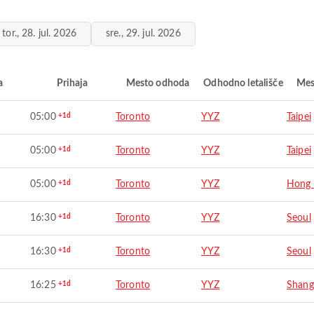
tor., 28. jul. 2026
sre., 29. jul. 2026
a
Prihaja
Mesto odhoda
Odhodno letališče
Mes
05:00
+1d
Toronto
YYZ
Taipei
05:00
+1d
Toronto
YYZ
Taipei
05:00
+1d
Toronto
YYZ
Hong
16:30
+1d
Toronto
YYZ
Seoul
16:30
+1d
Toronto
YYZ
Seoul
16:25
+1d
Toronto
YYZ
Shang