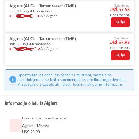
Algiers (ALG)
Tamanrasset (TMR)
Začnite od
US$ 57.58
tor., 11. avg.
Neposredno
Cena/oseba
Air Algerie
Knjiga
Algiers (ALG)
Tamanrasset (TMR)
Začnite od
US$ 57.93
sob., 8. avg.
Neposredno
Cena/oseba
Air Algerie
Knjiga
Upoštevajte, da cene, navedene na tej strani, morda niso
posodobljene in se lahko spremenijo brez predhodnega obvestila.
Prizadevamo si zagotoviti najbolj točne in aktualne informacije.
Informacije o letu iz Algiers
Ekskluzivne ponudbe letov
Algiers - Tébessa
US$ 29.93