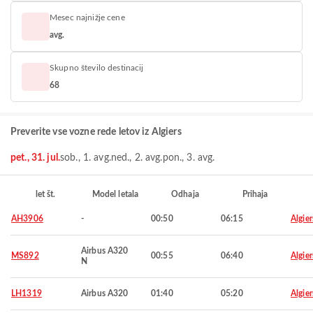
Mesec najnižje cene
avg.
Skupno število destinacij
68
Preverite vse vozne rede letov iz Algiers
pet., 31. jul.
sob., 1. avg.
ned., 2. avg.
pon., 3. avg.
let št.
Model letala
Odhaja
Prihaja
AH3906
-
00:50
06:15
Algier
Airbus A320
MS892
00:55
06:40
Algier
N
LH1319
Airbus A320
01:40
05:20
Algier