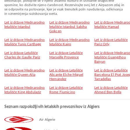
destinacijo, potopite se v njeno živahno kulturo in ustvarite dragocene
spomine, ko doživite njeno čarobnost. Rezervirajte svoj let z Airpazom zdaj in
se odpravite na potovanje, kjer je vsak trenutek poln navdušenja, odkrivanja
in vznemirjenja raziskovanja sveta.
Let iz države Mednarodno
Let iz države Mednarodno
Let iz države Mednaro
letališče Istanbul
letališče Istanbul Sabiha
letališče Hamad
Gokcen
Let iz države Mednarodno
Let iz države Mednarodno
Let iz države Letališče
letališče Tunis Carthage
letališče Kairo
Pariz Orly
Let iz države Letališče
Let iz države Letališče
Let iz države Mednaro
Charles de Gaulle Pariz
Marseille Provence
letališče Guangzhou
Baiyun
Let iz države Mednarodno
Let iz države Letališče
Let iz države Letališče
letališče Queen Alia
Alicante Elche Miguel
Barcelona El Prat Jose
Hernández
Tarradellas
Let iz države Mednarodno
Let iz države Letališče
Let iz države Letališče
letališče King Abdulaziz
Rome Fiumicino
Ahmed Ben Bella
Seznam razpoložljivih letalskih prevoznikov iz Algiers
Air Algerie