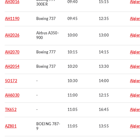
AH3016
09:40
15:15
Algier
300ER
AH1190
Boeing 737
09:45
12:35
Algier
Airbus A350-
AH2026
10:00
13:00
Algier
900
AH2070
Boeing 777
10:15
14:15
Algier
AH2054
Boeing 737
10:20
13:30
Algier
5O172
-
10:30
14:00
Algier
AH6030
-
11:00
12:15
Algier
TK652
-
11:05
16:45
Algier
BOEING 787-
AZ801
11:05
13:55
Algier
9