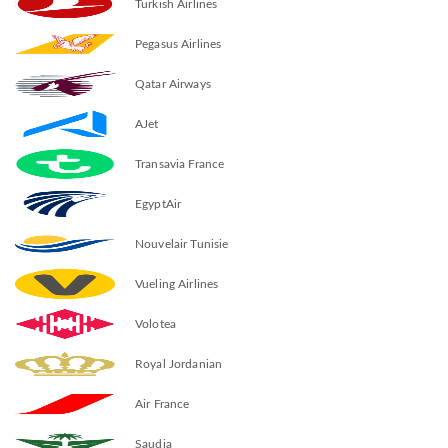
Turkish Airlines
Pegasus Airlines
Qatar Airways
AJet
Transavia France
EgyptAir
Nouvelair Tunisie
Vueling Airlines
Volotea
Royal Jordanian
Air France
Saudia