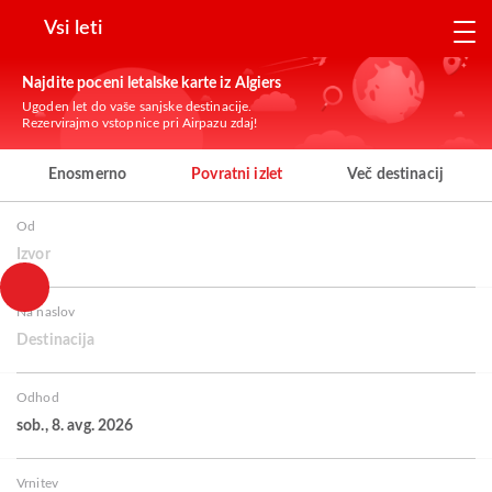
Vsi leti
Najdite poceni letalske karte iz Algiers
Ugoden let do vaše sanjske destinacije.
Rezervirajmo vstopnice pri Airpazu zdaj!
Enosmerno
Povratni izlet
Več destinacij
Od
Izvor
Na naslov
Destinacija
Odhod
sob., 8. avg. 2026
Vrnitev