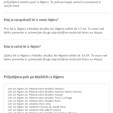
priljubljene mestne poti iz Algiers. Te poti ponujajo priročne povezave iz
večjih mest.
Kdaj je najzgodnejši let iz mesta Algiers?
Prvi let iz Algiers z letalsko družbo Air Algerie odleti ob 17:10. Ta vozni red
lahko preverite in primerjate druge razpoložljive možnosti letov na Airpaz.
Kdaj je zadnji let iz Algiers?
Zadnji let iz Algiers z letalsko družbo Air Algerie odleti ob 16:59. Ta vozni red
lahko preverite in primerjate druge razpoložljive možnosti letov na Airpaz.
Priljubljene poti po letališčih iz Algiers
Leti od Algiers do Mednarodno letališče Istanbul
Leti od Algiers do Mednarodno letališče Istanbul Sabiha Gokcen
Leti od Algiers do Mednarodno letališče Hamad
Leti od Algiers do Mednarodno letališče Tunis Carthage
Leti od Algiers do Mednarodno letališče Kairo
Leti od Algiers do Letališče Pariz Orly
Leti od Algiers do Letališče Charles de Gaulle Pariz
Leti od Algiers do Letališče Marseille Provence