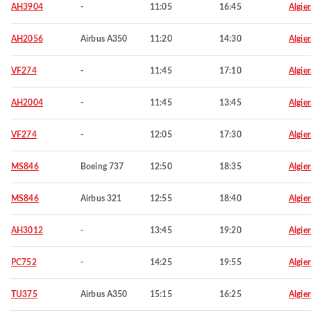
AH3904
-
11:05
16:45
Algier
AH2056
Airbus A350
11:20
14:30
Algier
VF274
-
11:45
17:10
Algier
AH2004
-
11:45
13:45
Algier
VF274
-
12:05
17:30
Algier
MS846
Boeing 737
12:50
18:35
Algier
MS846
Airbus 321
12:55
18:40
Algier
AH3012
-
13:45
19:20
Algier
PC752
-
14:25
19:55
Algier
TU375
Airbus A350
15:15
16:25
Algier