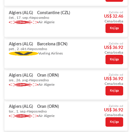
Algiers (ALG)
Constantine (CZL)
Začnite od
US$ 32.46
čet., 17. sep.
Neposredno
Cena/oseba
Air Algerie
Knjiga
Algiers (ALG)
Barcelona (BCN)
Začnite od
US$ 36.92
pet., 2. okt.
Neposredno
Cena/oseba
Vueling Airlines
Knjiga
Algiers (ALG)
Oran (ORN)
Začnite od
US$ 36.92
sre., 26. avg.
Neposredno
Cena/oseba
Air Algerie
Knjiga
Algiers (ALG)
Oran (ORN)
Začnite od
US$ 36.92
tor., 1. sep.
Neposredno
Cena/oseba
Air Algerie
Knjiga