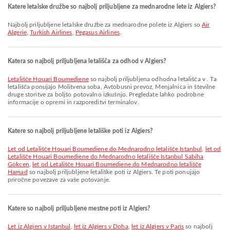
Katere letalske družbe so najbolj priljubljene za mednarodne lete iz Algiers?
Najbolj priljubljene letalske družbe za mednarodne polete iz Algiers so
Air
Algerie
,
Turkish Airlines
,
Pegasus Airlines
.
Katera so najbolj priljubljena letališča za odhod v Algiers?
Letališče Houari Boumediene
so najbolj priljubljena odhodna letališča v . Ta
letališča ponujajo Molitvena soba, Avtobusni prevoz, Menjalnica in številne
druge storitve za boljšo potovalno izkušnjo. Pregledate lahko podrobne
informacije o opremi in razporeditvi terminalov.
Katere so najbolj priljubljene letališke poti iz Algiers?
let od Letališče Houari Boumediene do Mednarodno letališče Istanbul
,
let od
Letališče Houari Boumediene do Mednarodno letališče Istanbul Sabiha
Gokcen
,
let od Letališče Houari Boumediene do Mednarodno letališče
Hamad
so najbolj priljubljene letališke poti iz Algiers. Te poti ponujajo
priročne povezave za vaše potovanje.
Katere so najbolj priljubljene mestne poti iz Algiers?
let iz Algiers v Istanbul
,
let iz Algiers v Doha
,
let iz Algiers v Paris
so najbolj