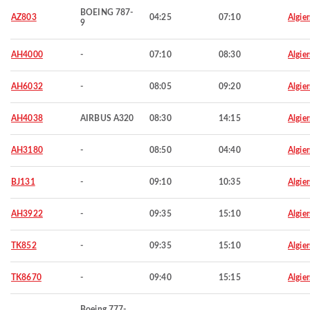
BOEING 787-
AZ803
04:25
07:10
Algier
9
AH4000
-
07:10
08:30
Algier
AH6032
-
08:05
09:20
Algier
AH4038
AIRBUS A320
08:30
14:15
Algier
AH3180
-
08:50
04:40
Algier
BJ131
-
09:10
10:35
Algier
AH3922
-
09:35
15:10
Algier
TK852
-
09:35
15:10
Algier
TK8670
-
09:40
15:15
Algier
Boeing 777-