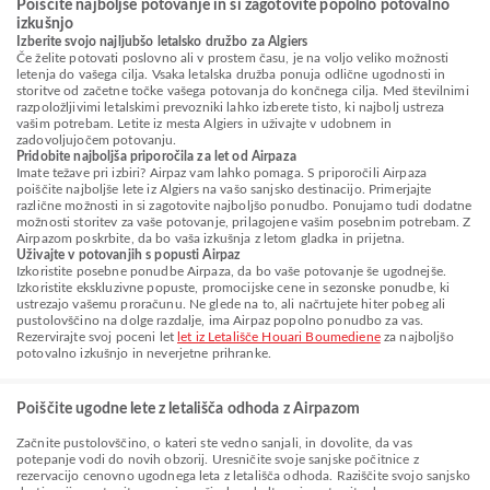
Poiščite najboljše potovanje in si zagotovite popolno potovalno
izkušnjo
Izberite svojo najljubšo letalsko družbo za Algiers
Če želite potovati poslovno ali v prostem času, je na voljo veliko možnosti
letenja do vašega cilja. Vsaka letalska družba ponuja odlične ugodnosti in
storitve od začetne točke vašega potovanja do končnega cilja. Med številnimi
razpoložljivimi letalskimi prevozniki lahko izberete tisto, ki najbolj ustreza
vašim potrebam. Letite iz mesta Algiers in uživajte v udobnem in
zadovoljujočem potovanju.
Pridobite najboljša priporočila za let od Airpaza
Imate težave pri izbiri? Airpaz vam lahko pomaga. S priporočili Airpaza
poiščite najboljše lete iz Algiers na vašo sanjsko destinacijo. Primerjajte
različne možnosti in si zagotovite najboljšo ponudbo. Ponujamo tudi dodatne
možnosti storitev za vaše potovanje, prilagojene vašim posebnim potrebam. Z
Airpazom poskrbite, da bo vaša izkušnja z letom gladka in prijetna.
Uživajte v potovanjih s popusti Airpaz
Izkoristite posebne ponudbe Airpaza, da bo vaše potovanje še ugodnejše.
Izkoristite ekskluzivne popuste, promocijske cene in sezonske ponudbe, ki
ustrezajo vašemu proračunu. Ne glede na to, ali načrtujete hiter pobeg ali
pustolovščino na dolge razdalje, ima Airpaz popolno ponudbo za vas.
Rezervirajte svoj poceni let
let iz Letališče Houari Boumediene
za najboljšo
potovalno izkušnjo in neverjetne prihranke.
Poiščite ugodne lete z letališča odhoda z Airpazom
Začnite pustolovščino, o kateri ste vedno sanjali, in dovolite, da vas
potepanje vodi do novih obzorij. Uresničite svoje sanjske počitnice z
rezervacijo cenovno ugodnega leta z letališča odhoda. Raziščite svojo sanjsko