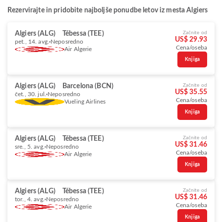
Rezervirajte in pridobite najboljše ponudbe letov iz mesta Algiers
Algiers (ALG)
Tébessa (TEE)
Začnite od
US$ 29.93
pet., 14. avg.
Neposredno
Cena/oseba
Air Algerie
Knjiga
Algiers (ALG)
Barcelona (BCN)
Začnite od
US$ 35.55
čet., 30. jul.
Neposredno
Cena/oseba
Vueling Airlines
Knjiga
Algiers (ALG)
Tébessa (TEE)
Začnite od
US$ 31.46
sre., 5. avg.
Neposredno
Cena/oseba
Air Algerie
Knjiga
Algiers (ALG)
Tébessa (TEE)
Začnite od
US$ 31.46
tor., 4. avg.
Neposredno
Cena/oseba
Air Algerie
Knjiga