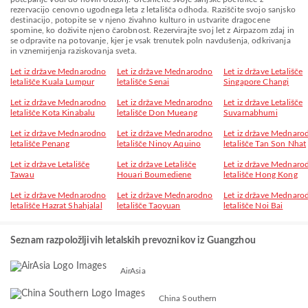
rezervacijo cenovno ugodnega leta z letališča odhoda. Raziščite svojo sanjsko
destinacijo, potopite se v njeno živahno kulturo in ustvarite dragocene
spomine, ko doživite njeno čarobnost. Rezervirajte svoj let z Airpazom zdaj in
se odpravite na potovanje, kjer je vsak trenutek poln navdušenja, odkrivanja
in vznemirjenja raziskovanja sveta.
Let iz države Mednarodno
Let iz države Mednarodno
Let iz države Letališče
letališče Kuala Lumpur
letališče Senai
Singapore Changi
Let iz države Mednarodno
Let iz države Mednarodno
Let iz države Letališče
letališče Kota Kinabalu
letališče Don Mueang
Suvarnabhumi
Let iz države Mednarodno
Let iz države Mednarodno
Let iz države Mednaro
letališče Penang
letališče Ninoy Aquino
letališče Tan Son Nhat
Let iz države Letališče
Let iz države Letališče
Let iz države Mednaro
Tawau
Houari Boumediene
letališče Hong Kong
Let iz države Mednarodno
Let iz države Mednarodno
Let iz države Mednaro
letališče Hazrat Shahjalal
letališče Taoyuan
letališče Noi Bai
Seznam razpoložljivih letalskih prevoznikov iz Guangzhou
AirAsia
China Southern