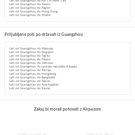
Leti od Guangzhou do Ho Chi Minh City
Leti od Guangzhou do Tawau
Leti od Guangzhou do Algiers
Leti od Guangzhou do Hong Kong
Leti od Guangzhou do Dhaka
Priljubljene poti po državah iz Guangzhou
Leti od Guangzhou do Malaysia
Leti od Guangzhou do Singapur
Leti od Guangzhou do Tajska
Leti od Guangzhou do Filipini
Leti od Guangzhou do Vietnam
Leti od Guangzhou do Ljudska republika Kitajska
Leti od Guangzhou do Alžirija
Leti od Guangzhou do Hongkong
Leti od Guangzhou do Bangladeš
Leti od Guangzhou do Tajvan
Leti od Guangzhou do Azerbajdžan
Leti od Guangzhou do Kenija
Zakaj bi morali potovati z Airpazom