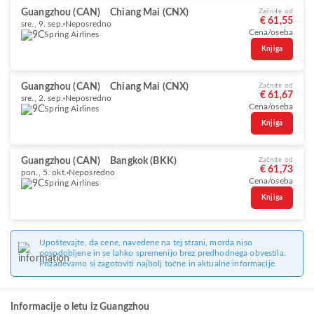
Guangzhou (CAN)
Chiang Mai (CNX)
Začnite od
€ 61,55
sre., 9. sep.
Neposredno
Cena/oseba
Spring Airlines
Knjiga
Guangzhou (CAN)
Chiang Mai (CNX)
Začnite od
€ 61,67
sre., 2. sep.
Neposredno
Cena/oseba
Spring Airlines
Knjiga
Guangzhou (CAN)
Bangkok (BKK)
Začnite od
€ 61,73
pon., 5. okt.
Neposredno
Cena/oseba
Spring Airlines
Knjiga
Upoštevajte, da cene, navedene na tej strani, morda niso
posodobljene in se lahko spremenijo brez predhodnega obvestila.
Prizadevamo si zagotoviti najbolj točne in aktualne informacije.
Informacije o letu iz Guangzhou