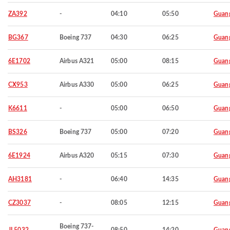
ZA392
-
04:10
05:50
Guan
BG367
Boeing 737
04:30
06:25
Guan
6E1702
Airbus A321
05:00
08:15
Guan
CX953
Airbus A330
05:00
06:25
Guan
K6611
-
05:00
06:50
Guan
BS326
Boeing 737
05:00
07:20
Guan
6E1924
Airbus A320
05:15
07:30
Guan
AH3181
-
06:40
14:35
Guan
CZ3037
-
08:05
12:15
Guan
Boeing 737-