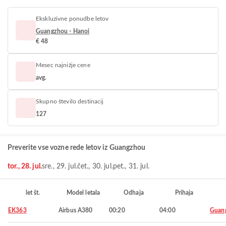
Ekskluzivne ponudbe letov
Guangzhou - Hanoi
€ 48
Mesec najnižje cene
avg.
Skupno število destinacij
127
Preverite vse vozne rede letov iz Guangzhou
tor., 28. jul.
sre., 29. jul.
čet., 30. jul.
pet., 31. jul.
let št.
Model letala
Odhaja
Prihaja
EK363
Airbus A380
00:20
04:00
Guan