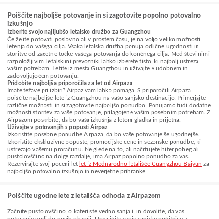
Poiščite najboljše potovanje in si zagotovite popolno potovalno
izkušnjo
Izberite svojo najljubšo letalsko družbo za Guangzhou
Če želite potovati poslovno ali v prostem času, je na voljo veliko možnosti
letenja do vašega cilja. Vsaka letalska družba ponuja odlične ugodnosti in
storitve od začetne točke vašega potovanja do končnega cilja. Med številnimi
razpoložljivimi letalskimi prevozniki lahko izberete tisto, ki najbolj ustreza
vašim potrebam. Letite iz mesta Guangzhou in uživajte v udobnem in
zadovoljujočem potovanju.
Pridobite najboljša priporočila za let od Airpaza
Imate težave pri izbiri? Airpaz vam lahko pomaga. S priporočili Airpaza
poiščite najboljše lete iz Guangzhou na vašo sanjsko destinacijo. Primerjajte
različne možnosti in si zagotovite najboljšo ponudbo. Ponujamo tudi dodatne
možnosti storitev za vaše potovanje, prilagojene vašim posebnim potrebam. Z
Airpazom poskrbite, da bo vaša izkušnja z letom gladka in prijetna.
Uživajte v potovanjih s popusti Airpaz
Izkoristite posebne ponudbe Airpaza, da bo vaše potovanje še ugodnejše.
Izkoristite ekskluzivne popuste, promocijske cene in sezonske ponudbe, ki
ustrezajo vašemu proračunu. Ne glede na to, ali načrtujete hiter pobeg ali
pustolovščino na dolge razdalje, ima Airpaz popolno ponudbo za vas.
Rezervirajte svoj poceni let
let iz Mednarodno letališče Guangzhou Baiyun
za
najboljšo potovalno izkušnjo in neverjetne prihranke.
Poiščite ugodne lete z letališča odhoda z Airpazom
Začnite pustolovščino, o kateri ste vedno sanjali, in dovolite, da vas
potepanje vodi do novih obzorij. Uresničite svoje sanjske počitnice z