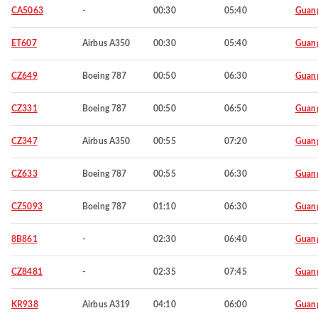
CA5063
-
00:30
05:40
Guan
ET607
Airbus A350
00:30
05:40
Guan
CZ649
Boeing 787
00:50
06:30
Guan
CZ331
Boeing 787
00:50
06:50
Guan
CZ347
Airbus A350
00:55
07:20
Guan
CZ633
Boeing 787
00:55
06:30
Guan
CZ5093
Boeing 787
01:10
06:30
Guan
8B861
-
02:30
06:40
Guan
CZ8481
-
02:35
07:45
Guan
KR938
Airbus A319
04:10
06:00
Guan