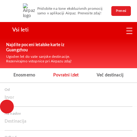
Pridobite na tone ekskluzivnih promocij
Prenesi
samo v aplikaciji Airpaz. Prenesite zdaj!
Vsi leti
Najdite poceni letalske karte iz
Guangzhou
Ugoden let do vaše sanjske destinacije.
Rezervirajmo vstopnice pri Airpazu zdaj!
Enosmerno
Povratni izlet
Več destinacij
Od
Izvor
Na naslov
Destinacija