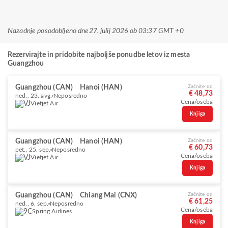
Nazadnje posodobljeno dne
27. julij 2026 ob 03:37 GMT +0
Rezervirajte in pridobite najboljše ponudbe letov iz mesta
Guangzhou
Guangzhou (CAN)
Hanoi (HAN)
Začnite od
€ 48,73
ned., 23. avg.
Neposredno
Cena/oseba
Vietjet Air
Knjiga
Guangzhou (CAN)
Hanoi (HAN)
Začnite od
€ 60,73
pet., 25. sep.
Neposredno
Cena/oseba
Vietjet Air
Knjiga
Guangzhou (CAN)
Chiang Mai (CNX)
Začnite od
€ 61,25
ned., 6. sep.
Neposredno
Cena/oseba
Spring Airlines
Knjiga