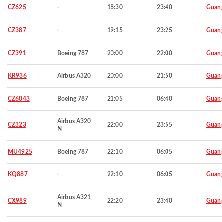
CZ625
-
18:30
23:40
Guan
CZ387
-
19:15
23:25
Guan
CZ391
Boeing 787
20:00
22:00
Guan
KR936
Airbus A320
20:00
21:50
Guan
CZ6043
Boeing 787
21:05
06:40
Guan
Airbus A320
CZ323
22:00
23:55
Guan
N
MU4925
Boeing 787
22:10
06:05
Guan
KQ887
-
22:10
06:05
Guan
Airbus A321
CX989
22:20
23:40
Guan
N