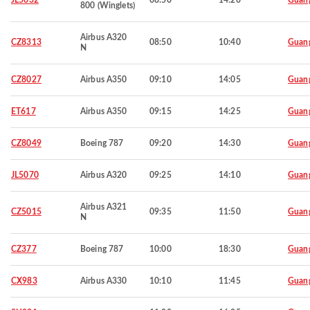
JL5032
08:50
14:20
Guan
800 (Winglets)
Airbus A320
CZ8313
08:50
10:40
Guan
N
CZ8027
Airbus A350
09:10
14:05
Guan
ET617
Airbus A350
09:15
14:25
Guan
CZ8049
Boeing 787
09:20
14:30
Guan
JL5070
Airbus A320
09:25
14:10
Guan
Airbus A321
CZ5015
09:35
11:50
Guan
N
CZ377
Boeing 787
10:00
18:30
Guan
CX983
Airbus A330
10:10
11:45
Guan