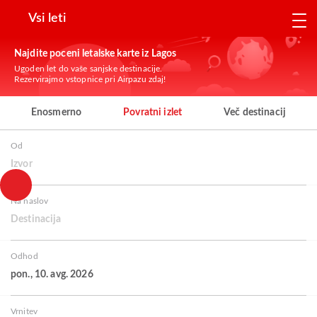
Vsi leti
Najdite poceni letalske karte iz Lagos
Ugoden let do vaše sanjske destinacije.
Rezervirajmo vstopnice pri Airpazu zdaj!
Enosmerno
Povratni izlet
Več destinacij
Od
Izvor
Na naslov
Destinacija
Odhod
pon., 10. avg. 2026
Vrnitev