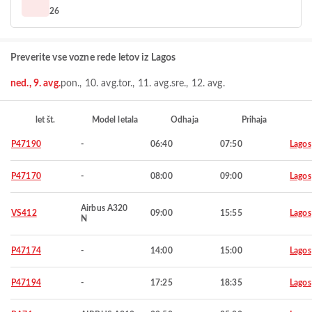
26
Preverite vse vozne rede letov iz Lagos
ned., 9. avg.
pon., 10. avg.
tor., 11. avg.
sre., 12. avg.
let št.
Model letala
Odhaja
Prihaja
P47190
-
06:40
07:50
Lagos
P47170
-
08:00
09:00
Lagos
Airbus A320
VS412
09:00
15:55
Lagos
N
P47174
-
14:00
15:00
Lagos
P47194
-
17:25
18:35
Lagos