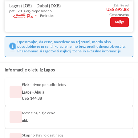
Lagos (LOS)
Dubai (DXB)
Začnite od
US$ 692.88
pet., 28. avg.
Neposredno
Cena/oseba
Emirates
Knjiga
Upoštevajte, da cene, navedene na tej strani, morda niso
posodobljene in se lahko spremenijo brez predhodnega obvestila.
Prizadevamo si zagotoviti najbolj točne in aktualne informacije.
Informacije o letu iz Lagos
Ekskluzivne ponudbe letov
Lagos - Abuja
US$ 144.38
Mesec najnižje cene
okt.
Skupno število destinacij