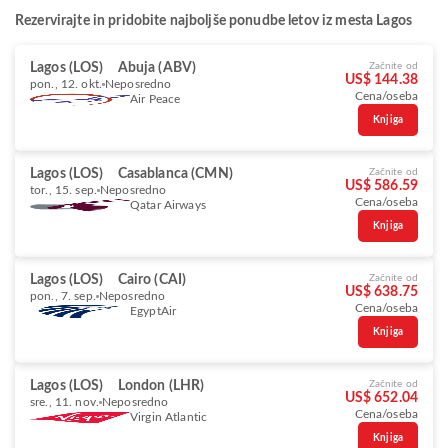
Rezervirajte in pridobite najboljše ponudbe letov iz mesta Lagos
Lagos (LOS)
Abuja (ABV)
Začnite od
US$ 144.38
pon., 12. okt.
Neposredno
Cena/oseba
Air Peace
Knjiga
Lagos (LOS)
Casablanca (CMN)
Začnite od
US$ 586.59
tor., 15. sep.
Neposredno
Cena/oseba
Qatar Airways
Knjiga
Lagos (LOS)
Cairo (CAI)
Začnite od
US$ 638.75
pon., 7. sep.
Neposredno
Cena/oseba
EgyptAir
Knjiga
Lagos (LOS)
London (LHR)
Začnite od
US$ 652.04
sre., 11. nov.
Neposredno
Cena/oseba
Virgin Atlantic
Knjiga