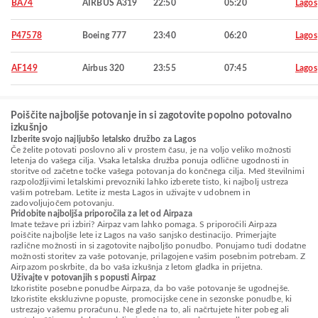
BA74
AIRBUS A319
22:50
05:20
Lagos
P47578
Boeing 777
23:40
06:20
Lagos
AF149
Airbus 320
23:55
07:45
Lagos
Poiščite najboljše potovanje in si zagotovite popolno potovalno
izkušnjo
Izberite svojo najljubšo letalsko družbo za Lagos
Če želite potovati poslovno ali v prostem času, je na voljo veliko možnosti
letenja do vašega cilja. Vsaka letalska družba ponuja odlične ugodnosti in
storitve od začetne točke vašega potovanja do končnega cilja. Med številnimi
razpoložljivimi letalskimi prevozniki lahko izberete tisto, ki najbolj ustreza
vašim potrebam. Letite iz mesta Lagos in uživajte v udobnem in
zadovoljujočem potovanju.
Pridobite najboljša priporočila za let od Airpaza
Imate težave pri izbiri? Airpaz vam lahko pomaga. S priporočili Airpaza
poiščite najboljše lete iz Lagos na vašo sanjsko destinacijo. Primerjajte
različne možnosti in si zagotovite najboljšo ponudbo. Ponujamo tudi dodatne
možnosti storitev za vaše potovanje, prilagojene vašim posebnim potrebam. Z
Airpazom poskrbite, da bo vaša izkušnja z letom gladka in prijetna.
Uživajte v potovanjih s popusti Airpaz
Izkoristite posebne ponudbe Airpaza, da bo vaše potovanje še ugodnejše.
Izkoristite ekskluzivne popuste, promocijske cene in sezonske ponudbe, ki
ustrezajo vašemu proračunu. Ne glede na to, ali načrtujete hiter pobeg ali