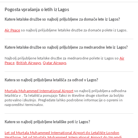
Pogosta vprašanja o letih iz Lagos
Katere letalske družbe so najbolj priljubljene za domače lete iz Lagos?
Air Peace
so najbolj priljubljene letalske družbe za domače polete iz Lagos.
Katere letalske družbe so najbolj priljubljene za mednarodne lete iz Lagos?
Najbolj priljubljene letalske družbe za mednarodne polete iz Lagos so
Air
Peace
,
British Airways
,
Qatar Airways
.
Katera so najbolj priljubljena letališča za odhod v Lagos?
Murtala Muhammed International Airport
so najbolj priljubljena odhodna
letališča v . Ta letališča ponujajo Taksi in številne druge storitve za boljšo
potovalno izkušnjo. Pregledate lahko podrobne informacije o opremi in
razporeditvi terminalov.
Katere so najbolj priljubljene letališke poti iz Lagos?
let od Murtala Muhammed International Airport do Letališče London
Heathrow
,
let od Murtala Muhammed International Airport do Nnamdi