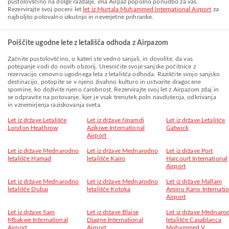
pustolovščino na dolge razdalje, ima Airpaz popolno ponudbo za vas.
Rezervirajte svoj poceni let
let iz Murtala Muhammed International Airport
za
najboljšo potovalno izkušnjo in neverjetne prihranke.
Poiščite ugodne lete z letališča odhoda z Airpazom
Začnite pustolovščino, o kateri ste vedno sanjali, in dovolite, da vas
potepanje vodi do novih obzorij. Uresničite svoje sanjske počitnice z
rezervacijo cenovno ugodnega leta z letališča odhoda. Raziščite svojo sanjsko
destinacijo, potopite se v njeno živahno kulturo in ustvarite dragocene
spomine, ko doživite njeno čarobnost. Rezervirajte svoj let z Airpazom zdaj in
se odpravite na potovanje, kjer je vsak trenutek poln navdušenja, odkrivanja
in vznemirjenja raziskovanja sveta.
Let iz države Letališče
Let iz države Nnamdi
Let iz države Letališče
London Heathrow
Azikiwe International
Gatwick
Airport
Let iz države Mednarodno
Let iz države Mednarodno
Let iz države Port
letališče Hamad
letališče Kairo
Harcourt International
Airport
Let iz države Mednarodno
Let iz države Mednarodno
Let iz države Mallam
letališče Dubai
letališče Kotoka
Aminu Kano Internatio
Airport
Let iz države Sam
Let iz države Blaise
Let iz države Mednaro
Mbakwe International
Diagne International
letališče Casablanca
Airport
Airport
Mohammed V