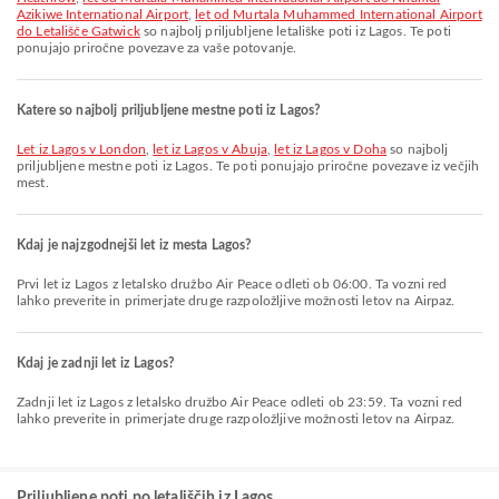
Azikiwe International Airport
,
let od Murtala Muhammed International Airport
do Letališče Gatwick
so najbolj priljubljene letališke poti iz Lagos. Te poti
ponujajo priročne povezave za vaše potovanje.
Katere so najbolj priljubljene mestne poti iz Lagos?
let iz Lagos v London
,
let iz Lagos v Abuja
,
let iz Lagos v Doha
so najbolj
priljubljene mestne poti iz Lagos. Te poti ponujajo priročne povezave iz večjih
mest.
Kdaj je najzgodnejši let iz mesta Lagos?
Prvi let iz Lagos z letalsko družbo Air Peace odleti ob 06:00. Ta vozni red
lahko preverite in primerjate druge razpoložljive možnosti letov na Airpaz.
Kdaj je zadnji let iz Lagos?
Zadnji let iz Lagos z letalsko družbo Air Peace odleti ob 23:59. Ta vozni red
lahko preverite in primerjate druge razpoložljive možnosti letov na Airpaz.
Priljubljene poti po letališčih iz Lagos