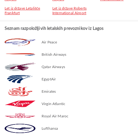
Let iz države Letališče
Let iz države Roberts
Frankfurt
International Airport
Seznam razpoložljivih letalskih prevoznikov iz Lagos
Air Peace
British Airways
Qatar Airways
EgyptAir
Emirates
Virgin Atlantic
Royal Air Maroc
Lufthansa