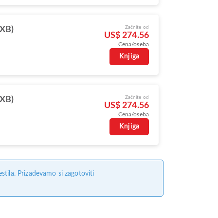
Začnite od
DXB)
US$ 274.56
Cena/oseba
Knjiga
Začnite od
DXB)
US$ 274.56
Cena/oseba
Knjiga
tila. Prizadevamo si zagotoviti