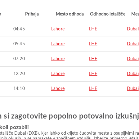
a
Prihaja
Mesto odhoda
Odhodno letališče
Mes
04:45
Lahore
LHE
Dubai
05:45
Lahore
LHE
Dubai
07:20
Lahore
LHE
Dubai
12:20
Lahore
LHE
Dubai
14:10
Lahore
LHE
Dubai
in si zagotovite popolno potovalno izkušn
koli pozabili
išče Dubai (DXB), kjer lahko odkrijete čudovita mesta z osupljivimi raz
okalnih okusih in se namakate v značilnem vzdušju. Izberite primerno leta