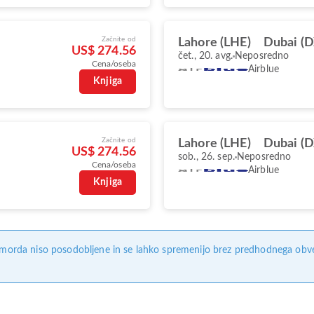
Začnite od
Lahore (LHE)
Dubai (
US$ 274.56
čet., 20. avg.
Neposredno
Cena/oseba
Airblue
Knjiga
Začnite od
Lahore (LHE)
Dubai (
US$ 274.56
sob., 26. sep.
Neposredno
Cena/oseba
Airblue
Knjiga
, morda niso posodobljene in se lahko spremenijo brez predhodnega obves