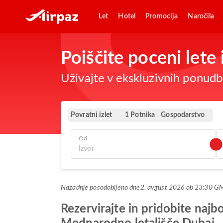
Let
Hotel
Promocija
Naročila
Poiščite poceni lete
Uživajte v ekskluzivnih ponudba
Povratni izlet
Gospodarstvo
1 Potnika
Od
Nazadnje posodobljeno dne
2. avgust 2026 ob 23:30 G
Rezervirajte in pridobite naj