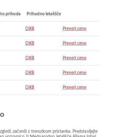
to prihoda
Prihodno letališče
DXB
Preveri cene
DXB
Preveri cene
DXB
Preveri cene
DXB
Preveri cene
DXB
Preveri cene
jo
gledi, začenši z trenutkom pristanka. Predstavljajte
lsko vozovnico iz Mednarodno letališče Allama Iqbal