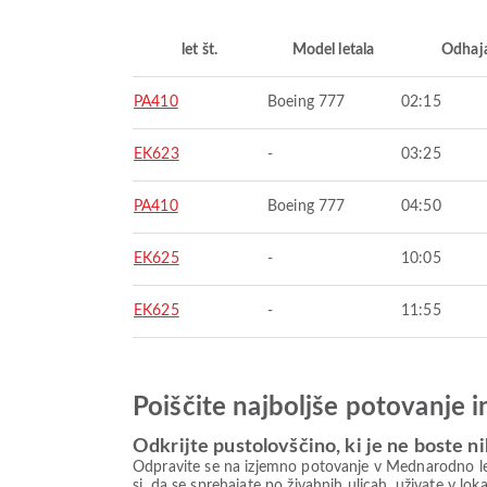
let št.
Model letala
Odhaj
PA410
Boeing 777
02:15
EK623
-
03:25
PA410
Boeing 777
04:50
EK625
-
10:05
EK625
-
11:55
Poiščite najboljše potovanje 
Odkrijte pustolovščino, ki je ne boste ni
Odpravite se na izjemno potovanje v Mednarodno letal
si, da se sprehajate po živahnih ulicah, uživate v l