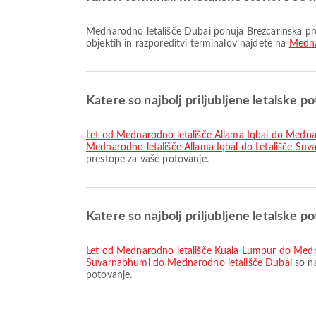
Mednarodno letališče Dubai ponuja Brezcarinska prodajalna, Avtobusni prevoz, Letališki hotel in številne druge storitve za boljšo potovalno izkušnjo. Podrobne informacije o
objektih in razporeditvi terminalov najdete na
Medna
Katere so najbolj priljubljene letalske p
let od Mednarodno letališče Allama Iqbal do Medn
Mednarodno letališče Allama Iqbal do Letališče Su
prestope za vaše potovanje.
Katere so najbolj priljubljene letalske 
let od Mednarodno letališče Kuala Lumpur do Medn
Suvarnabhumi do Mednarodno letališče Dubai
so na
potovanje.