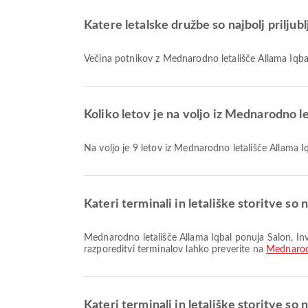
Katere letalske družbe so najbolj priljub
Večina potnikov z Mednarodno letališče Allama Iqbal
Koliko letov je na voljo iz Mednarodno l
Na voljo je 9 letov iz Mednarodno letališče Allama 
Kateri terminali in letališke storitve so
Mednarodno letališče Allama Iqbal ponuja Salon, Invalidenčki voziček, Čakalnica in številne druge storitve, ki izboljšajo vašo potovalno izkušnjo. Podrobnosti o storitvah in
razporeditvi terminalov lahko preverite na
Mednarodn
Kateri terminali in letališke storitve so