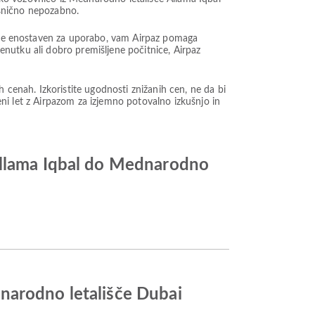
resnično nepozabno.
ki je enostaven za uporabo, vam Airpaz pomaga
renutku ali dobro premišljene počitnice, Airpaz
enah. Izkoristite ugodnosti znižanih cen, ne da bi
ceni let z Airpazom za izjemno potovalno izkušnjo in
 Allama Iqbal do Mednarodno
narodno letališče Dubai