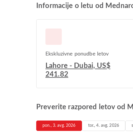
Informacije o letu od Mednar
Ekskluzivne ponudbe letov
Lahore - Dubai, US$
241.82
Preverite razpored letov od 
pon., 3. avg. 2026
tor., 4. avg. 2026