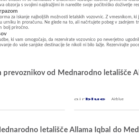
ova obzorja s svojimi najdražjimi in naredite svoje počitniško doživetje 
irpazom
forma za iskanje najboljših možnosti letalskih vozovnic. Z vmesnikom, 
šemu urniku in proračunu. Ne glede na to, ali načrtujete pobeg v zadnjem t
m bolj priročno.
sov
be, ki vam omogočajo, da rezervirate vozovnico po neverjetno ugodnih c
vanje do vaše sanjske destinacije še nikoli ni bilo lažje. Rezervirajte po
kih prevoznikov od Mednarodno letališče
Airblue
Mednarodno letališče Allama Iqbal do Med