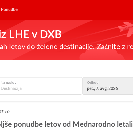
Ponudbe
 iz LHE v DXB
h letov do želene destinacije. Začnite z re
Na naslov
Odhod
pet., 7. avg. 2026
MT +0
boljše ponudbe letov od Mednarodno letali