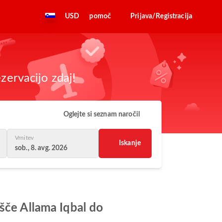
USD
pomoč
Prijava/Registracija
zervacijo zdaj!
Oglejte si seznam naročil
Vrnitev
Iskanje
sob., 8. avg. 2026
šče Allama Iqbal do