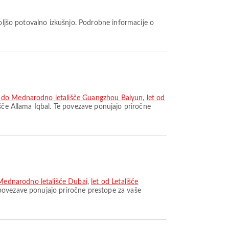
al do Mednarodno letališče Guangzhou Baiyun
,
let od
išče Allama Iqbal. Te povezave ponujajo priročne
Mednarodno letališče Dubai
,
let od Letališče
 povezave ponujajo priročne prestope za vaše