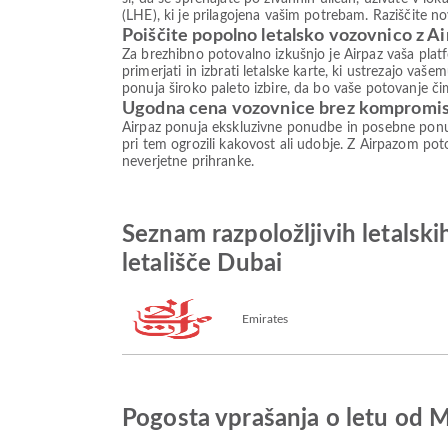
(LHE), ki je prilagojena vašim potrebam. Raziščite n
Poiščite popolno letalsko vozovnico z A
Za brezhibno potovalno izkušnjo je Airpaz vaša plat
primerjati in izbrati letalske karte, ki ustrezajo va
ponuja široko paleto izbire, da bo vaše potovanje či
Ugodna cena vozovnice brez kompromi
Airpaz ponuja ekskluzivne ponudbe in posebne ponud
pri tem ogrozili kakovost ali udobje. Z Airpazom poto
neverjetne prihranke.
Seznam razpoložljivih letals
letališče Dubai
Emirates
Pogosta vprašanja o letu od 