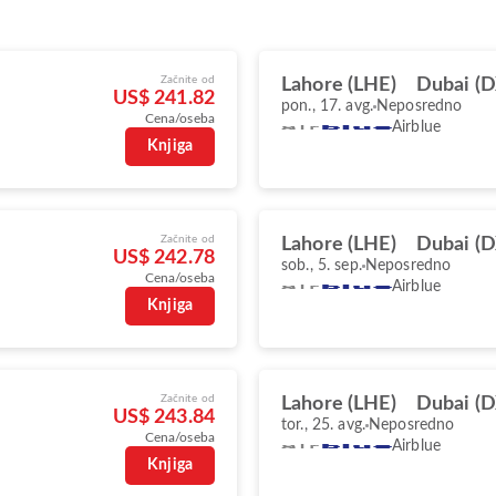
Začnite od
Lahore (LHE)
Dubai (
US$ 241.82
pon., 17. avg.
Neposredno
Cena/oseba
Airblue
Knjiga
Začnite od
Lahore (LHE)
Dubai (
US$ 242.78
sob., 5. sep.
Neposredno
Cena/oseba
Airblue
Knjiga
Začnite od
Lahore (LHE)
Dubai (
US$ 243.84
tor., 25. avg.
Neposredno
Cena/oseba
Airblue
Knjiga