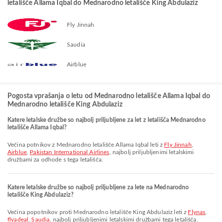
letališče Allama Iqbal do Mednarodno letališče King Abdulaziz
Fly Jinnah
Saudia
Airblue
Pogosta vprašanja o letu od Mednarodno letališče Allama Iqbal do
Mednarodno letališče King Abdulaziz
Katere letalske družbe so najbolj priljubljene za let z letališča Mednarodno
letališče Allama Iqbal?
Večina potnikov z Mednarodno letališče Allama Iqbal leti z
Fly Jinnah
,
Airblue
,
Pakistan International Airlines
, najbolj priljubljenimi letalskimi
družbami za odhode s tega letališča.
Katere letalske družbe so najbolj priljubljene za lete na Mednarodno
letališče King Abdulaziz?
Večina popotnikov proti Mednarodno letališče King Abdulaziz leti z
Flynas
,
flyadeal
,
Saudia
, najbolj priljubljenimi letalskimi družbami tega letališča.