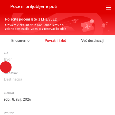
Poceni priljubljene poti
Poiščite poceni lete iz LHE v JED
Uživajte v ekskluzivnih ponudbah letov do
želene destinacije. Začnite z rezervacijo zdaj!
Enosmerno
Povratni izlet
Več destinacij
Od
Izvor
Na naslov
Destinacija
Odhod
sob., 8. avg. 2026
Vrnitev