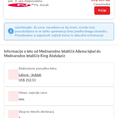
US$ 339.82
pet., 4. sep.
Neposredno
Cena/oseba
Fly Jinnah
Knjiga
Upoštevajte, da cene, navedene na tej strani, morda niso
posodobljene in se lahko spremenijo brez predhodnega obvestila.
Prizadevamo si zagotoviti najbolj točne in aktualne informacije.
Informacije o letu od Mednarodno letališče Allama Iqbal do
Mednarodno letališče King Abdulaziz
Ekskluzivne ponudbe letov
Lahore - Jeddah
US$ 252.51
Mesec najnižje cene
nov.
Skupno število destinacij