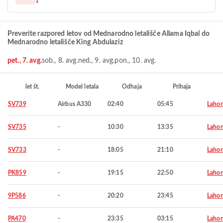
1
Preverite razpored letov od Mednarodno letališče Allama Iqbal do
Mednarodno letališče King Abdulaziz
pet., 7. avg.
sob., 8. avg.
ned., 9. avg.
pon., 10. avg.
let št.
Model letala
Odhaja
Prihaja
SV739
Airbus A330
02:40
05:45
Lahor
SV735
-
10:30
13:35
Lahor
SV733
-
18:05
21:10
Lahor
PK859
-
19:15
22:50
Lahor
9P586
-
20:20
23:45
Lahor
PA470
-
23:35
03:15
Lahor