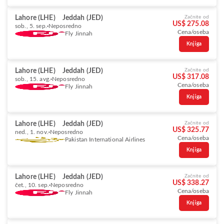
Lahore (LHE)
Jeddah (JED)
Začnite od
US$ 275.08
sob., 5. sep.
Neposredno
Cena/oseba
Fly Jinnah
Knjiga
Lahore (LHE)
Jeddah (JED)
Začnite od
US$ 317.08
sob., 15. avg.
Neposredno
Cena/oseba
Fly Jinnah
Knjiga
Lahore (LHE)
Jeddah (JED)
Začnite od
US$ 325.77
ned., 1. nov.
Neposredno
Cena/oseba
Pakistan International Airlines
Knjiga
Lahore (LHE)
Jeddah (JED)
Začnite od
US$ 338.27
čet., 10. sep.
Neposredno
Cena/oseba
Fly Jinnah
Knjiga