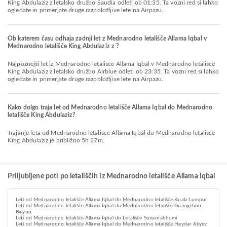
King Abdulaziz z letalsko družbo Saudia odleti ob 01:35. Ta vozni red si lahko
ogledate in primerjate druge razpoložljive lete na Airpazu.
Ob katerem času odhaja zadnji let z Mednarodno letališče Allama Iqbal v
Mednarodno letališče King Abdulaziz z ?
Najpoznejši let iz Mednarodno letališče Allama Iqbal v Mednarodno letališče
King Abdulaziz z letalsko družbo Airblue odleti ob 23:35. Ta vozni red si lahko
ogledate in primerjate druge razpoložljive lete na Airpazu.
Kako dolgo traja let od Mednarodno letališče Allama Iqbal do Mednarodno
letališče King Abdulaziz?
Trajanje leta od Mednarodno letališče Allama Iqbal do Mednarodno letališče
King Abdulaziz je približno 5h 27m.
Priljubljene poti po letališčih iz Mednarodno letališče Allama Iqbal
Leti od Mednarodno letališče Allama Iqbal do Mednarodno letališče Kuala Lumpur
Leti od Mednarodno letališče Allama Iqbal do Mednarodno letališče Guangzhou
Baiyun
Leti od Mednarodno letališče Allama Iqbal do Letališče Suvarnabhumi
Leti od Mednarodno letališče Allama Iqbal do Mednarodno letališče Heydar Aliyev