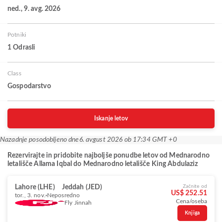
ned., 9. avg. 2026
Potniki
1 Odrasli
Class
Gospodarstvo
Iskanje letov
Nazadnje posodobljeno dne
6. avgust 2026 ob 17:34 GMT +0
Rezervirajte in pridobite najboljše ponudbe letov od Mednarodno
letališče Allama Iqbal do Mednarodno letališče King Abdulaziz
Lahore (LHE)
Jeddah (JED)
Začnite od
US$ 252.51
tor., 3. nov.
Neposredno
Cena/oseba
Fly Jinnah
Knjiga