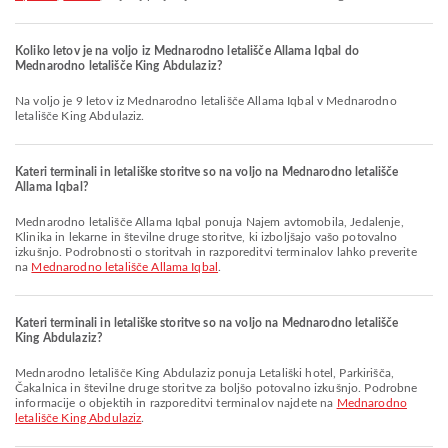
Koliko letov je na voljo iz Mednarodno letališče Allama Iqbal do
Mednarodno letališče King Abdulaziz?
Na voljo je 9 letov iz Mednarodno letališče Allama Iqbal v Mednarodno
letališče King Abdulaziz.
Kateri terminali in letališke storitve so na voljo na Mednarodno letališče
Allama Iqbal?
Mednarodno letališče Allama Iqbal ponuja Najem avtomobila, Jedalenje,
Klinika in lekarne in številne druge storitve, ki izboljšajo vašo potovalno
izkušnjo. Podrobnosti o storitvah in razporeditvi terminalov lahko preverite
na
Mednarodno letališče Allama Iqbal
.
Kateri terminali in letališke storitve so na voljo na Mednarodno letališče
King Abdulaziz?
Mednarodno letališče King Abdulaziz ponuja Letališki hotel, Parkirišča,
Čakalnica in številne druge storitve za boljšo potovalno izkušnjo. Podrobne
informacije o objektih in razporeditvi terminalov najdete na
Mednarodno
letališče King Abdulaziz
.