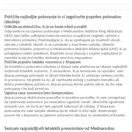
Poiščite najboljše potovanje in si zagotovite popolno potovalno
izkušnjo
Odkrijte pustolovščino, ki je ne boste nikoli pozabili
Odpravite se na izjemno potovanje v Mednarodno letališče King Abdulaziz
(JED), kjer lahko odkrijete čudovita mesta z osupljivimi razgledi, začenši z
trenutkom pristanka. Predstavljajte si, da se sprehajate po živahnih ulicah,
uživate v lokalnih okusih in se namakate v značilnem vzdušju. Izberite
primerno letalsko vozovnico iz Mednarodno letališče Allama Iqbal (LHE), ki je
prilagojena vašim potrebam. Raziščite nova obzorja s svojimi najdražjimi in
naredite svoje počitniško doživetje resnično nepozabno.
Poiščite popolno letalsko vozovnico z Airpazom
Za brezhibno potovalno izkušnjo je Airpaz vaša platforma za iskanje najboljših
možnosti letalskih vozovnic. Z vmesnikom, ki je enostaven za uporabo, vam
Airpaz pomaga primerjati in izbrati letalske karte, ki ustrezajo vašemu urniku
in proračunu. Ne glede na to, ali načrtujete pobeg v zadnjem trenutku ali
dobro premišljene počitnice, Airpaz ponuja široko paleto izbire, da bo vaše
potovanje čim bolj priročno.
Ugodna cena vozovnice brez kompromisov
Airpaz ponuja ekskluzivne ponudbe in posebne ponudbe, ki vam omogočajo,
da rezervirate vozovnico po neverjetno ugodnih cenah. Izkoristite ugodnosti
znižanih cen, ne da bi pri tem ogrozili kakovost ali udobje. Z Airpazom
potovanje do vaše sanjske destinacije še nikoli ni bilo lažje. Rezervirajte
poceni let z Airpazom za izjemno potovalno izkušnjo in neverjetne prihranke.
Seznam razpoložljivih letalskih prevoznikov od Mednarodno