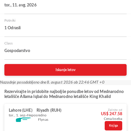
tor., 11. avg. 2026
Potniki
1 Odrasli
Class
Gospodarstvo
Iskanje letov
Nazadnje posodobljeno dne
8. avgust 2026 ob 22:46 GMT +0
Rezervirajte in pridobite najboljše ponudbe letov od Mednarodno
letališče Allama Iqbal do Mednarodno letališče King Khalid
Lahore (LHE)
Riyadh (RUH)
Začnite od
US$ 247.58
tor., 1. sep.
Neposredno
Cena/oseba
Flynas
Knjiga