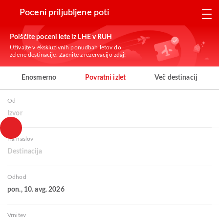
Poceni priljubljene poti
Poiščite poceni lete iz LHE v RUH
Uživajte v ekskluzivnih ponudbah letov do
želene destinacije. Začnite z rezervacijo zdaj!
Enosmerno
Povratni izlet
Več destinacij
Od
Izvor
Na naslov
Destinacija
Odhod
pon., 10. avg. 2026
Vrnitev