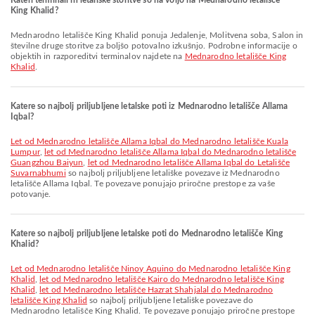
Kateri terminali in letališke storitve so na voljo na Mednarodno letališče
King Khalid?
Mednarodno letališče King Khalid ponuja Jedalenje, Molitvena soba, Salon in
številne druge storitve za boljšo potovalno izkušnjo. Podrobne informacije o
objektih in razporeditvi terminalov najdete na
Mednarodno letališče King
Khalid
.
Katere so najbolj priljubljene letalske poti iz Mednarodno letališče Allama
Iqbal?
let od Mednarodno letališče Allama Iqbal do Mednarodno letališče Kuala
Lumpur
,
let od Mednarodno letališče Allama Iqbal do Mednarodno letališče
Guangzhou Baiyun
,
let od Mednarodno letališče Allama Iqbal do Letališče
Suvarnabhumi
so najbolj priljubljene letališke povezave iz Mednarodno
letališče Allama Iqbal. Te povezave ponujajo priročne prestope za vaše
potovanje.
Katere so najbolj priljubljene letalske poti do Mednarodno letališče King
Khalid?
let od Mednarodno letališče Ninoy Aquino do Mednarodno letališče King
Khalid
,
let od Mednarodno letališče Kairo do Mednarodno letališče King
Khalid
,
let od Mednarodno letališče Hazrat Shahjalal do Mednarodno
letališče King Khalid
so najbolj priljubljene letališke povezave do
Mednarodno letališče King Khalid. Te povezave ponujajo priročne prestope