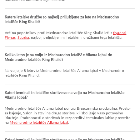
Katere letalske družbe so najbolj priljubljene za lete na Mednarodno
letališče King Khalid?
Večina popotnikov proti Mednarodno letališče King Khalid leti z
flyadeal
,
Flynas
,
Saudia
, najbolj priljubljenimi letalskimi družbami tega letališča.
Koliko letov je na voljo iz Mednarodno letališče Allama Iqbal do
Mednarodno letališče King Khalid?
Na voljo je 8 letov iz Mednarodno letališče Allama Iqbal v Mednarodno
letališče King Khalid.
Kateri terminali in letališke storitve so na voljo na Mednarodno letališče
Allama Iqbal?
Mednarodno letališče Allama Iqbal ponuja Brezcarinska prodajalna, Prostor
za kajenje, Salon in številne druge storitve, ki izboljšajo vašo potovalno
izkušnjo. Podrobnosti o storitvah in razporeditvi terminalov lahko preverite
na
Mednarodno letališče Allama Iqbal
.