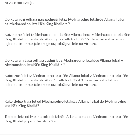
za vaše potovanje.
Ob kateri uri odhaja najzgodnejši let iz Mednarodno letališče Allama Iqbal
na Mednarodno letališče King Khalid z ?
Najzgodnejši let iz Mednarodno letališče Allama Iqbal v Mednarodno letališče
King Khalid z letalsko družbo Flynas odleti ob 03:55. Ta vozni red si lahko
ogledate in primerjate druge razpoložljive lete na Airpazu.
Ob katerem času odhaja zadnji let z Mednarodno letališče Allama Iqbal v
Mednarodno letališče King Khalid z ?
Najpoznejši let iz Mednarodno letališče Allama Iqbal v Mednarodno letališče
King Khalid z letalsko družbo PF odleti ob 22:40. Ta vozni red si lahko
ogledate in primerjate druge razpoložljive lete na Airpazu.
Kako dolgo traja let od Mednarodno letališče Allama Iqbal do Mednarodno
letališče King Khalid?
Trajanje leta od Mednarodno letališče Allama Iqbal do Mednarodno letališče
King Khalid je približno 4h 20m.