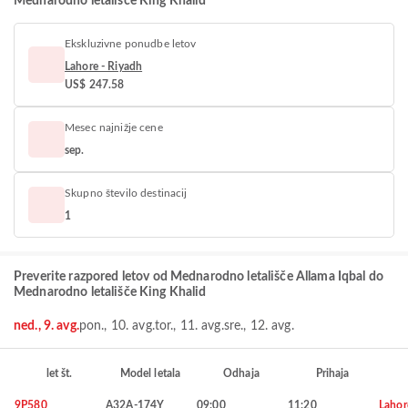
Mednarodno letališče King Khalid
Ekskluzivne ponudbe letov
Lahore - Riyadh
US$ 247.58
Mesec najnižje cene
sep.
Skupno število destinacij
1
Preverite razpored letov od Mednarodno letališče Allama Iqbal do
Mednarodno letališče King Khalid
ned., 9. avg.
pon., 10. avg.
tor., 11. avg.
sre., 12. avg.
let št.
Model letala
Odhaja
Prihaja
9P580
A32A-174Y
09:00
11:20
Lahor