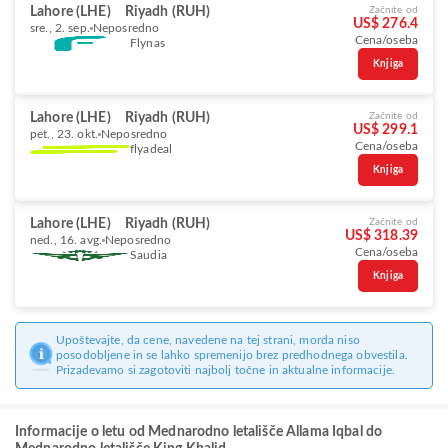
Lahore (LHE)
Riyadh (RUH)
Začnite od
US$ 276.4
sre., 2. sep.
Neposredno
Cena/oseba
Flynas
Knjiga
Lahore (LHE)
Riyadh (RUH)
Začnite od
US$ 299.1
pet., 23. okt.
Neposredno
Cena/oseba
flyadeal
Knjiga
Lahore (LHE)
Riyadh (RUH)
Začnite od
US$ 318.39
ned., 16. avg.
Neposredno
Cena/oseba
Saudia
Knjiga
Upoštevajte, da cene, navedene na tej strani, morda niso
posodobljene in se lahko spremenijo brez predhodnega obvestila.
Prizadevamo si zagotoviti najbolj točne in aktualne informacije.
Informacije o letu od Mednarodno letališče Allama Iqbal do