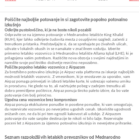
Poiščite najboljše potovanje in si zagotovite popolno potovalno
izkušnjo
Odkrijte pustolovščino, ki je ne boste nikoli pozabili
Odpravite se na izjemno potovanje v Mednarodno letališče King Khalid
(RUH), kjer lahko odkrijete čudovita mesta z osupljivimi razgledi, začenši z
trenutkom pristanka. Predstavljajte si, da se sprehajate po živahnih ulicah,
uživate v lokalnih okusih in se namakate v značilnem vzdušju. Izberite
primerno letalsko vozovnico iz Mednarodno letališče Allama Iqbal (LHE), ki je
prilagojena vašim potrebam. Raziščite nova obzorja s svojimi najdražjimi in
naredite svoje počitniško doživetje resnično nepozabno.
Poiščite popolno letalsko vozovnico z Airpazom
Za brezhibno potovalno izkušnjo je Airpaz vaša platforma za iskanje najboljših
možnosti letalskih vozovnic. Z vmesnikom, ki je enostaven za uporabo, vam
Airpaz pomaga primerjati in izbrati letalske karte, ki ustrezajo vašemu urniku
in proračunu. Ne glede na to, ali načrtujete pobeg v zadnjem trenutku ali
dobro premišljene počitnice, Airpaz ponuja široko paleto izbire, da bo vaše
potovanje čim bolj priročno.
Ugodna cena vozovnice brez kompromisov
Airpaz ponuja ekskluzivne ponudbe in posebne ponudbe, ki vam omogočajo,
da rezervirate vozovnico po neverjetno ugodnih cenah. Izkoristite ugodnosti
znižanih cen, ne da bi pri tem ogrozili kakovost ali udobje. Z Airpazom
potovanje do vaše sanjske destinacije še nikoli ni bilo lažje. Rezervirajte
poceni let z Airpazom za izjemno potovalno izkušnjo in neverjetne prihranke.
Seznam razpoložljivih letalskih prevoznikov od Mednarodno