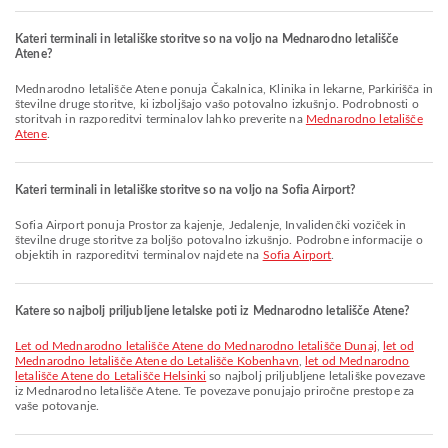
Kateri terminali in letališke storitve so na voljo na Mednarodno letališče
Atene?
Mednarodno letališče Atene ponuja Čakalnica, Klinika in lekarne, Parkirišča in
številne druge storitve, ki izboljšajo vašo potovalno izkušnjo. Podrobnosti o
storitvah in razporeditvi terminalov lahko preverite na
Mednarodno letališče
Atene
.
Kateri terminali in letališke storitve so na voljo na Sofia Airport?
Sofia Airport ponuja Prostor za kajenje, Jedalenje, Invalidenčki voziček in
številne druge storitve za boljšo potovalno izkušnjo. Podrobne informacije o
objektih in razporeditvi terminalov najdete na
Sofia Airport
.
Katere so najbolj priljubljene letalske poti iz Mednarodno letališče Atene?
let od Mednarodno letališče Atene do Mednarodno letališče Dunaj
,
let od
Mednarodno letališče Atene do Letališče Kobenhavn
,
let od Mednarodno
letališče Atene do Letališče Helsinki
so najbolj priljubljene letališke povezave
iz Mednarodno letališče Atene. Te povezave ponujajo priročne prestope za
vaše potovanje.