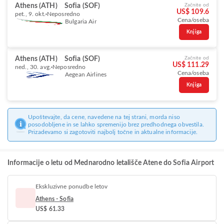
Athens (ATH)
Sofia (SOF)
Začnite od
US$ 109.6
pet., 9. okt.
Neposredno
Cena/oseba
Bulgaria Air
Knjiga
Athens (ATH)
Sofia (SOF)
Začnite od
US$ 111.29
ned., 30. avg.
Neposredno
Cena/oseba
Aegean Airlines
Knjiga
Upoštevajte, da cene, navedene na tej strani, morda niso
posodobljene in se lahko spremenijo brez predhodnega obvestila.
Prizadevamo si zagotoviti najbolj točne in aktualne informacije.
Informacije o letu od Mednarodno letališče Atene do Sofia Airport
Ekskluzivne ponudbe letov
Athens - Sofia
US$ 61.33