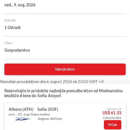
ned., 9. avg. 2026
Potniki
1 Odrasli
Class
Gospodarstvo
Iskanje letov
Nazadnje posodobljeno dne
6. avgust 2026 ob 22:02 GMT +0
Rezervirajte in pridobite najboljše ponudbe letov od Mednarodno
letališče Atene do Sofia Airport
Athens (ATH)
Sofia (SOF)
Začnite od
US$ 61.33
pon., 10. avg.
Neposredno
Cena/oseba
Aegean Airlines
Knjiga