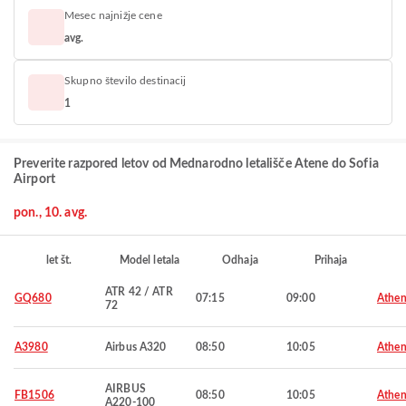
Mesec najnižje cene
avg.
Skupno število destinacij
1
Preverite razpored letov od Mednarodno letališče Atene do Sofia
Airport
pon., 10. avg.
let št.
Model letala
Odhaja
Prihaja
ATR 42 / ATR
GQ680
07:15
09:00
Athen
72
A3980
Airbus A320
08:50
10:05
Athen
AIRBUS
FB1506
08:50
10:05
Athen
A220-100