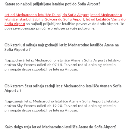
Katere so najbolj priljubljene letalske poti do Sofia Airport?
let od Mednarodno letališče Dunaj do Sofia Airport
,
let od Mednarodno
letališče Istanbul Sabiha Gokcen do Sofia Airport
,
let od Letališče Varna do
Sofia Airport
so najbolj priljubljene letališke povezave do Sofia Airport. Te
povezave ponujajo priročne prestope za vaše potovanje.
Ob kateri uri odhaja najzgodnejši let iz Mednarodno letališče Atene na
Sofia Airport z ?
Najzgodnejši let iz Mednarodno letališče Atene v Sofia Airport z letalsko
družbo Sky Express odleti ob 07:15. Ta vozni red si lahko ogledate in
primerjate druge razpoložljive lete na Airpazu.
Ob katerem času odhaja zadnji let z Mednarodno letališče Atene v Sofia
Airport z ?
Najpoznejši let iz Mednarodno letališče Atene v Sofia Airport z letalsko
družbo Sky Express odleti ob 19:20. Ta vozni red si lahko ogledate in
primerjate druge razpoložljive lete na Airpazu.
Kako dolgo traja let od Mednarodno letališče Atene do Sofia Airport?