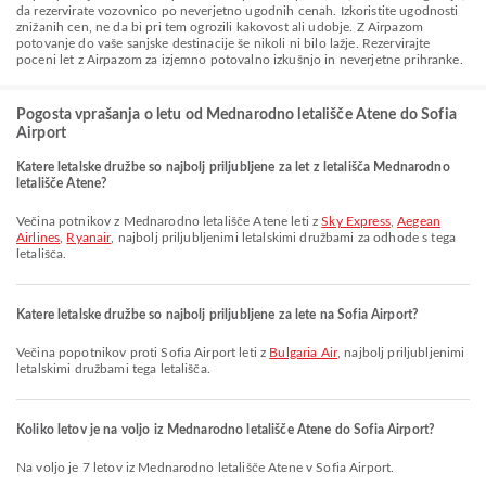
da rezervirate vozovnico po neverjetno ugodnih cenah. Izkoristite ugodnosti
znižanih cen, ne da bi pri tem ogrozili kakovost ali udobje. Z Airpazom
potovanje do vaše sanjske destinacije še nikoli ni bilo lažje. Rezervirajte
poceni let z Airpazom za izjemno potovalno izkušnjo in neverjetne prihranke.
Pogosta vprašanja o letu od Mednarodno letališče Atene do Sofia
Airport
Katere letalske družbe so najbolj priljubljene za let z letališča Mednarodno
letališče Atene?
Večina potnikov z Mednarodno letališče Atene leti z
Sky Express
,
Aegean
Airlines
,
Ryanair
, najbolj priljubljenimi letalskimi družbami za odhode s tega
letališča.
Katere letalske družbe so najbolj priljubljene za lete na Sofia Airport?
Večina popotnikov proti Sofia Airport leti z
Bulgaria Air
, najbolj priljubljenimi
letalskimi družbami tega letališča.
Koliko letov je na voljo iz Mednarodno letališče Atene do Sofia Airport?
Na voljo je 7 letov iz Mednarodno letališče Atene v Sofia Airport.