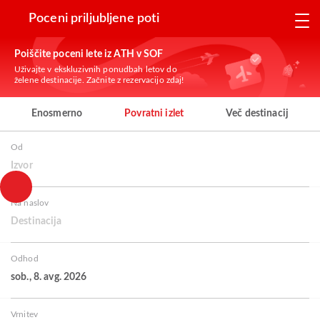
Poceni priljubljene poti
Poiščite poceni lete iz ATH v SOF
Uživajte v ekskluzivnih ponudbah letov do
želene destinacije. Začnite z rezervacijo zdaj!
Enosmerno
Povratni izlet
Več destinacij
Od
Izvor
Na naslov
Destinacija
Odhod
sob., 8. avg. 2026
Vrnitev