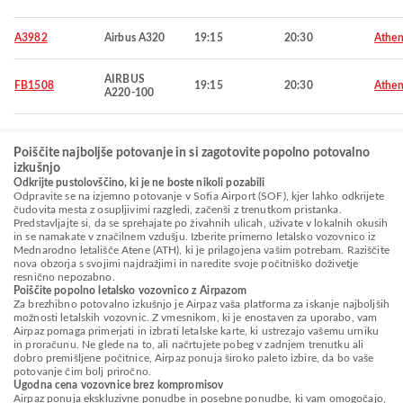
A3982
Airbus A320
19:15
20:30
Athen
AIRBUS
FB1508
19:15
20:30
Athen
A220-100
Poiščite najboljše potovanje in si zagotovite popolno potovalno
izkušnjo
Odkrijte pustolovščino, ki je ne boste nikoli pozabili
Odpravite se na izjemno potovanje v Sofia Airport (SOF), kjer lahko odkrijete
čudovita mesta z osupljivimi razgledi, začenši z trenutkom pristanka.
Predstavljajte si, da se sprehajate po živahnih ulicah, uživate v lokalnih okusih
in se namakate v značilnem vzdušju. Izberite primerno letalsko vozovnico iz
Mednarodno letališče Atene (ATH), ki je prilagojena vašim potrebam. Raziščite
nova obzorja s svojimi najdražjimi in naredite svoje počitniško doživetje
resnično nepozabno.
Poiščite popolno letalsko vozovnico z Airpazom
Za brezhibno potovalno izkušnjo je Airpaz vaša platforma za iskanje najboljših
možnosti letalskih vozovnic. Z vmesnikom, ki je enostaven za uporabo, vam
Airpaz pomaga primerjati in izbrati letalske karte, ki ustrezajo vašemu urniku
in proračunu. Ne glede na to, ali načrtujete pobeg v zadnjem trenutku ali
dobro premišljene počitnice, Airpaz ponuja široko paleto izbire, da bo vaše
potovanje čim bolj priročno.
Ugodna cena vozovnice brez kompromisov
Airpaz ponuja ekskluzivne ponudbe in posebne ponudbe, ki vam omogočajo,