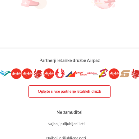
Partnerji letalske družbe Airpaz
Oglejte si vse partnerje letalskih družb
Ne zamudite!
Najbolj priljubljeni leti
Najbolj priljubljene poti