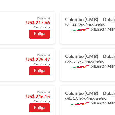
Začnite od
Colombo (CMB)
Dubai
US$ 217.66
tor., 22. sep.
Neposredno
Cena/oseba
SriLankan Airli
Knjiga
Začnite od
Colombo (CMB)
Dubai
US$ 225.47
sob., 3. okt.
Neposredno
Cena/oseba
SriLankan Airli
Knjiga
Začnite od
Colombo (CMB)
Dubai
US$ 246.15
čet., 19. nov.
Neposredno
Cena/oseba
SriLankan Airli
Knjiga