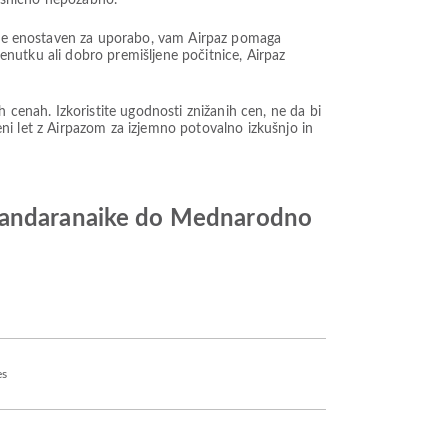
resnično nepozabno.
ki je enostaven za uporabo, vam Airpaz pomaga
renutku ali dobro premišljene počitnice, Airpaz
enah. Izkoristite ugodnosti znižanih cen, ne da bi
ceni let z Airpazom za izjemno potovalno izkušnjo in
e Bandaranaike do Mednarodno
es