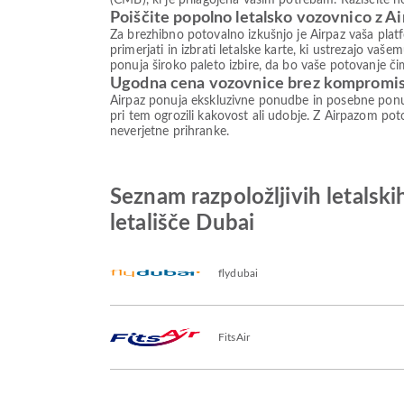
(CMB), ki je prilagojena vašim potrebam. Raziščite n
Poiščite popolno letalsko vozovnico z A
Za brezhibno potovalno izkušnjo je Airpaz vaša plat
primerjati in izbrati letalske karte, ki ustrezajo va
ponuja široko paleto izbire, da bo vaše potovanje či
Ugodna cena vozovnice brez kompromi
Airpaz ponuja ekskluzivne ponudbe in posebne ponud
pri tem ogrozili kakovost ali udobje. Z Airpazom poto
neverjetne prihranke.
Seznam razpoložljivih letals
letališče Dubai
flydubai
FitsAir