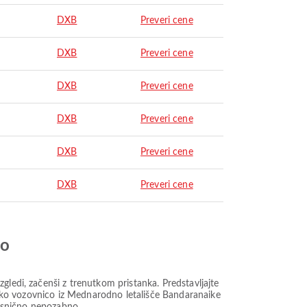
DXB
Preveri cene
DXB
Preveri cene
DXB
Preveri cene
DXB
Preveri cene
DXB
Preveri cene
DXB
Preveri cene
jo
gledi, začenši z trenutkom pristanka. Predstavljajte
alsko vozovnico iz Mednarodno letališče Bandaranaike