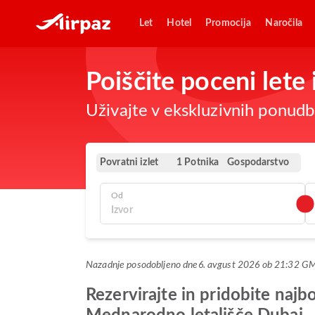
Let
Hotel
Promocija
Naročila
Poiščite poceni let
Uživajte v ekskluzivnih ponudba
Povratni izlet
Gospodarstvo
1 Potnika
Od
Nazadnje posodobljeno dne
6. avgust 2026 ob 21:32 G
Rezervirajte in pridobite naj