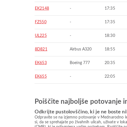
EK2148
-
17:35
FZ550
-
17:35
UL225
-
18:30
8D821
Airbus A320
18:55
EK653
Boeing 777
20:35
EK655
-
22:05
Poiščite najboljše potovanje 
Odkrijte pustolovščino, ki je ne boste ni
Odpravite se na izjemno potovanje v Mednarodno letal
si, da se sprehajate po živahnih ulicah, uživate v l