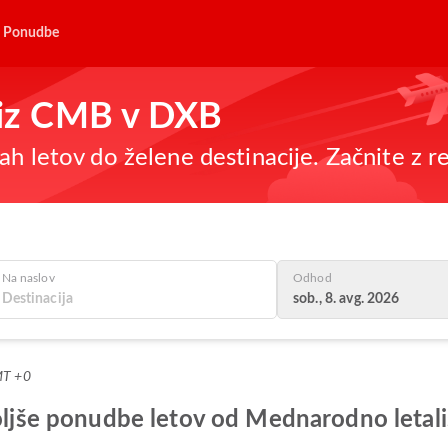
Ponudbe
e iz CMB v DXB
h letov do želene destinacije. Začnite z re
Na naslov
Odhod
sob., 8. avg. 2026
MT +0
boljše ponudbe letov od Mednarodno letal