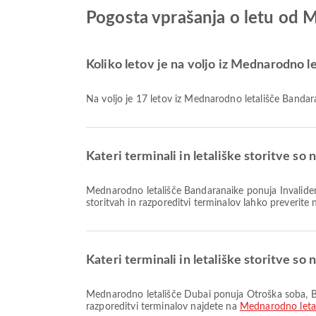
Pogosta vprašanja o letu od 
Koliko letov je na voljo iz Mednarodno 
Na voljo je 17 letov iz Mednarodno letališče Banda
Kateri terminali in letališke storitve s
Mednarodno letališče Bandaranaike ponuja Invalidenčki voziček, Salon, Bančništvo/bankomat in številne druge storitve, ki izboljšajo vašo potovalno izkušnjo. Podrobnosti o
storitvah in razporeditvi terminalov lahko preverite
Kateri terminali in letališke storitve so
Mednarodno letališče Dubai ponuja Otroška soba, Brezcarinska prodajalna, Salon in številne druge storitve za boljšo potovalno izkušnjo. Podrobne informacije o objektih in
razporeditvi terminalov najdete na
Mednarodno leta