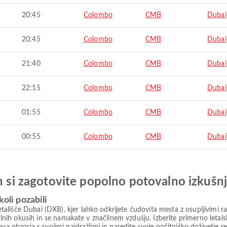
20:45
Colombo
CMB
Dubai
20:45
Colombo
CMB
Dubai
21:40
Colombo
CMB
Dubai
22:15
Colombo
CMB
Dubai
01:55
Colombo
CMB
Dubai
00:55
Colombo
CMB
Dubai
in si zagotovite popolno potovalno izkušn
koli pozabili
išče Dubai (DXB), kjer lahko odkrijete čudovita mesta z osupljivimi raz
okalnih okusih in se namakate v značilnem vzdušju. Izberite primerno let