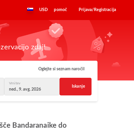
USD
pomoč
Prijava/Registracija
zervacijo zdaj!
Oglejte si seznam naročil
Vrnitev
Iskanje
ned., 9. avg. 2026
išče Bandaranaike do