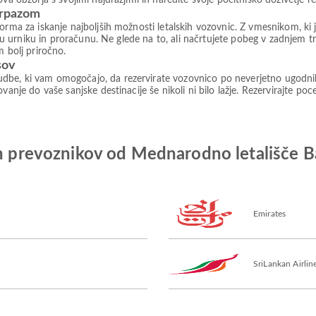
ova obzorja s svojimi najdražjimi in naredite svoje počitniško doživetje 
irpazom
forma za iskanje najboljših možnosti letalskih vozovnic. Z vmesnikom, 
šemu urniku in proračunu. Ne glede na to, ali načrtujete pobeg v zadnjem t
m bolj priročno.
sov
be, ki vam omogočajo, da rezervirate vozovnico po neverjetno ugodnih c
vanje do vaše sanjske destinacije še nikoli ni bilo lažje. Rezervirajte po
kih prevoznikov od Mednarodno letališč
Emirates
SriLankan Airlin