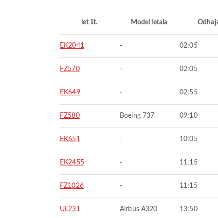
let št.
Model letala
Odhaj
EK2041
-
02:05
FZ570
-
02:05
EK649
-
02:55
FZ580
Boeing 737
09:10
EK651
-
10:05
EK2455
-
11:15
FZ1026
-
11:15
UL231
Airbus A320
13:50