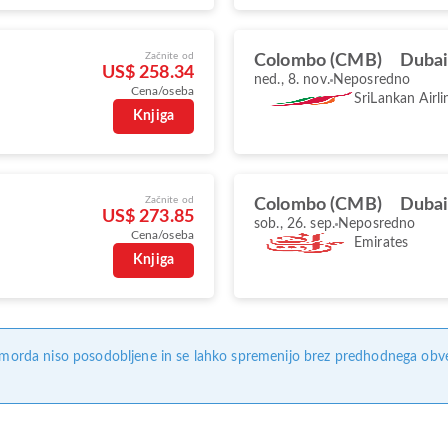
Začnite od
Colombo (CMB)
Dubai
US$ 258.34
ned., 8. nov.
Neposredno
Cena/oseba
SriLankan Airli
Knjiga
Začnite od
Colombo (CMB)
Dubai
US$ 273.85
sob., 26. sep.
Neposredno
Cena/oseba
Emirates
Knjiga
, morda niso posodobljene in se lahko spremenijo brez predhodnega obves