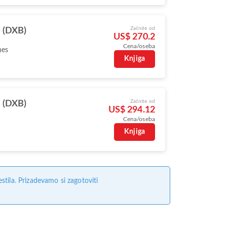
Začnite od
 (DXB)
US$ 270.2
Cena/oseba
nes
Knjiga
Začnite od
 (DXB)
US$ 294.12
Cena/oseba
Knjiga
tila. Prizadevamo si zagotoviti