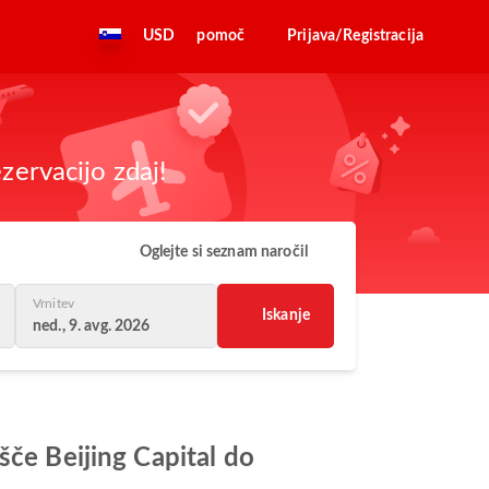
USD
pomoč
Prijava/Registracija
zervacijo zdaj!
Oglejte si seznam naročil
Vrnitev
Iskanje
ned., 9. avg. 2026
šče Beijing Capital do