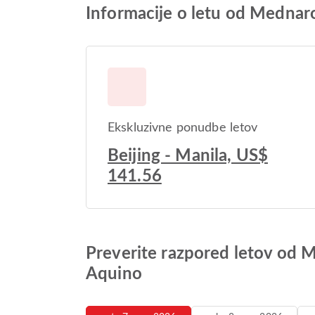
Informacije o letu od Mednar
Ekskluzivne ponudbe letov
Beijing - Manila, US$
141.56
Preverite razpored letov od M
Aquino