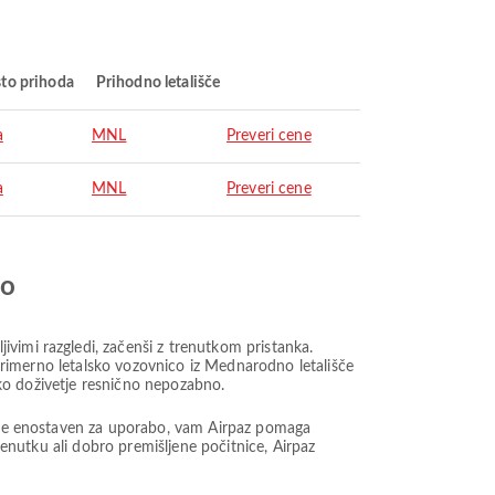
to prihoda
Prihodno letališče
a
MNL
Preveri cene
a
MNL
Preveri cene
jo
vimi razgledi, začenši z trenutkom pristanka.
e primerno letalsko vozovnico iz Mednarodno letališče
iško doživetje resnično nepozabno.
ki je enostaven za uporabo, vam Airpaz pomaga
renutku ali dobro premišljene počitnice, Airpaz