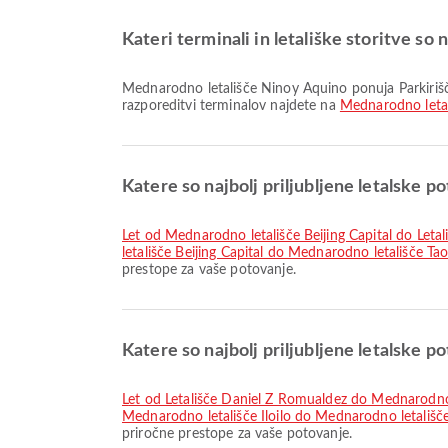
Kateri terminali in letališke storitve s
Mednarodno letališče Ninoy Aquino ponuja Parkirišča, Menjalnica, Molitvena soba in številne druge storitve za boljšo potovalno izkušnjo. Podrobne informacije o objektih in
razporeditvi terminalov najdete na
Mednarodno leta
Katere so najbolj priljubljene letalske p
let od Mednarodno letališče Beijing Capital do Let
letališče Beijing Capital do Mednarodno letališče Ta
prestope za vaše potovanje.
Katere so najbolj priljubljene letalske 
let od Letališče Daniel Z Romualdez do Mednarodno
Mednarodno letališče Iloilo do Mednarodno letališ
priročne prestope za vaše potovanje.