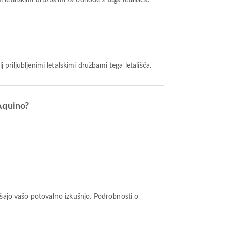
imi letalskimi družbami za odhode s tega letališča.
lj priljubljenimi letalskimi družbami tega letališča.
 Aquino?