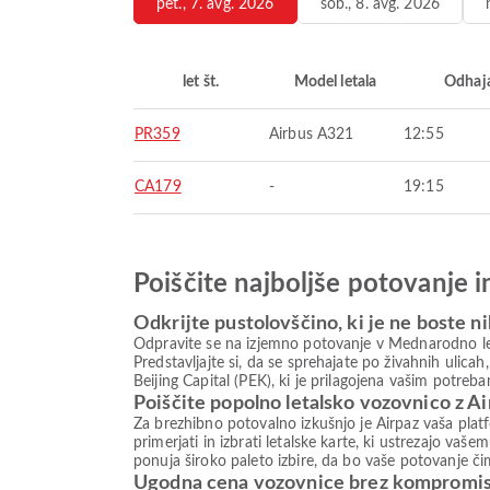
pet., 7. avg. 2026
sob., 8. avg. 2026
let št.
Model letala
Odhaj
PR359
Airbus A321
12:55
CA179
-
19:15
Poiščite najboljše potovanje 
Odkrijte pustolovščino, ki je ne boste ni
Odpravite se na izjemno potovanje v Mednarodno leta
Predstavljajte si, da se sprehajate po živahnih ulica
Beijing Capital (PEK), ki je prilagojena vašim potreb
Poiščite popolno letalsko vozovnico z A
Za brezhibno potovalno izkušnjo je Airpaz vaša plat
primerjati in izbrati letalske karte, ki ustrezajo va
ponuja široko paleto izbire, da bo vaše potovanje či
Ugodna cena vozovnice brez kompromi