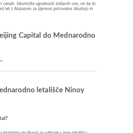
enah. Izkoristite ugodnosti znižanih cen, ne da bi
ceni let z Airpazom za izjemno potovalno izkušnjo in
Beijing Capital do Mednarodno
es
Mednarodno letališče Ninoy
tal?