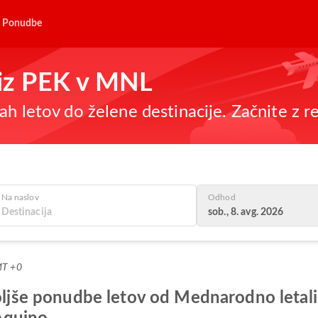
Ponudbe
e iz PEK v MNL
h letov do želene destinacije. Začnite z re
Na naslov
Odhod
sob., 8. avg. 2026
MT +0
boljše ponudbe letov od Mednarodno letali