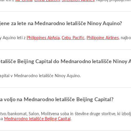
al leti z
Air China
,
China Eastern
,
Shenzhen Airlines
, najbolj priljubljen
bljene za lete na Mednarodno letališče Ninoy Aquino?
y Aquino leti z
Philippines AirAsia
,
Cebu Pacific
,
Philippine Airlines
, najbo
etališče Beijing Capital do Mednarodno letališče Ninoy
 Capital v Mednarodno letališče Ninoy Aquino.
 na voljo na Mednarodno letališče Beijing Capital?
 na
Mednarodno letališče Beijing Capital
.