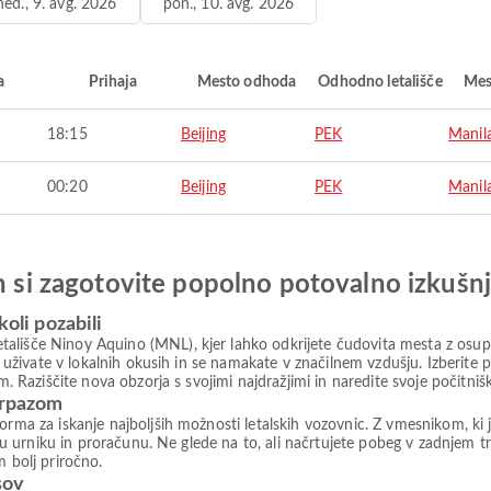
ned., 9. avg. 2026
pon., 10. avg. 2026
a
Prihaja
Mesto odhoda
Odhodno letališče
Mes
18:15
Beijing
PEK
Manil
00:20
Beijing
PEK
Manil
in si zagotovite popolno potovalno izkušn
koli pozabili
lišče Ninoy Aquino (MNL), kjer lahko odkrijete čudovita mesta z osuplji
h, uživate v lokalnih okusih in se namakate v značilnem vzdušju. Izberit
am. Raziščite nova obzorja s svojimi najdražjimi in naredite svoje počitn
irpazom
forma za iskanje najboljših možnosti letalskih vozovnic. Z vmesnikom, 
šemu urniku in proračunu. Ne glede na to, ali načrtujete pobeg v zadnjem t
m bolj priročno.
sov