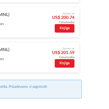
Začnite od
(MNL)
US$ 200.74
Cena/oseba
nes
Knjiga
Začnite od
(MNL)
US$ 201.59
Cena/oseba
nes
Knjiga
tila. Prizadevamo si zagotoviti