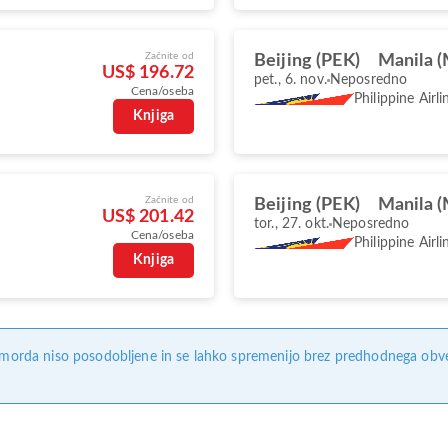
Začnite od
Beijing (PEK)
Manila 
US$ 196.72
pet., 6. nov.
Neposredno
Cena/oseba
Philippine Airli
Knjiga
Začnite od
Beijing (PEK)
Manila 
US$ 201.42
tor., 27. okt.
Neposredno
Cena/oseba
Philippine Airli
Knjiga
, morda niso posodobljene in se lahko spremenijo brez predhodnega obves