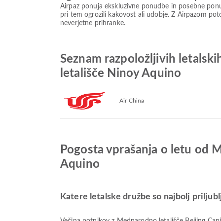
Airpaz ponuja ekskluzivne ponudbe in posebne ponud
pri tem ogrozili kakovost ali udobje. Z Airpazom poto
neverjetne prihranke.
Seznam razpoložljivih letals
letališče Ninoy Aquino
Air China
Pogosta vprašanja o letu od 
Aquino
Katere letalske družbe so najbolj priljub