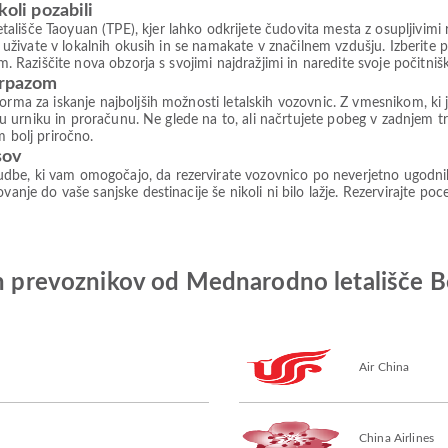
koli pozabili
lišče Taoyuan (TPE), kjer lahko odkrijete čudovita mesta z osupljivimi r
h, uživate v lokalnih okusih in se namakate v značilnem vzdušju. Izberit
am. Raziščite nova obzorja s svojimi najdražjimi in naredite svoje počitn
irpazom
forma za iskanje najboljših možnosti letalskih vozovnic. Z vmesnikom, 
šemu urniku in proračunu. Ne glede na to, ali načrtujete pobeg v zadnjem t
m bolj priročno.
sov
be, ki vam omogočajo, da rezervirate vozovnico po neverjetno ugodnih c
vanje do vaše sanjske destinacije še nikoli ni bilo lažje. Rezervirajte po
kih prevoznikov od Mednarodno letališče 
Air China
China Airlines