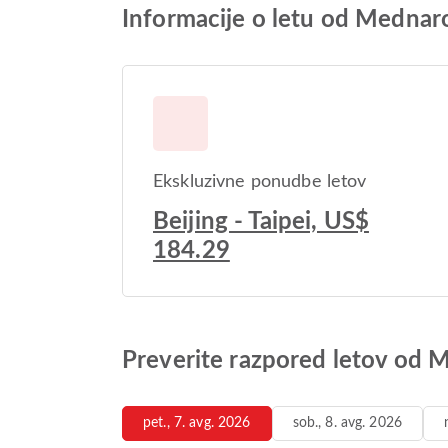
Informacije o letu od Mednaro
Ekskluzivne ponudbe letov
Beijing - Taipei, US$
184.29
Preverite razpored letov od 
pet., 7. avg. 2026
sob., 8. avg. 2026