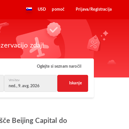
USD
pomoč
Prijava/Registracija
zervacijo zdaj!
Oglejte si seznam naročil
Vrnitev
Iskanje
ned., 9. avg. 2026
šče Beijing Capital do