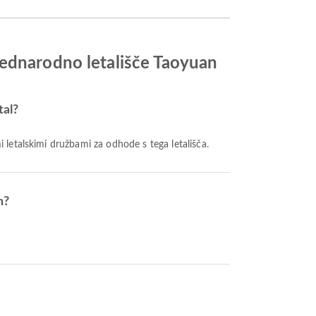
Mednarodno letališče Taoyuan
tal?
imi letalskimi družbami za odhode s tega letališča.
n?