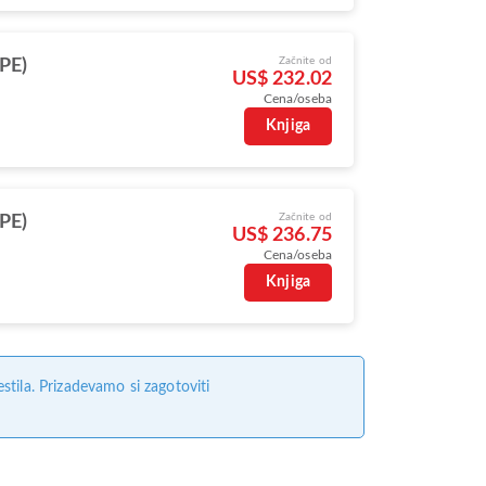
Začnite od
TPE)
US$ 232.02
Cena/oseba
s
Knjiga
Začnite od
TPE)
US$ 236.75
Cena/oseba
Knjiga
tila. Prizadevamo si zagotoviti