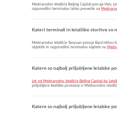
Mednarodno letališče Beijing Capital ponuja Vlak, Letališki hotel, Avtobusni prevoz in številne druge storitve, ki izboljšajo vašo potovalno izkušnjo. Podrobnosti o storitvah in
razporeditvi terminalov lahko preverite na
Mednarodn
Kateri terminali in letališke storitve s
Mednarodno letališče Taoyuan ponuja Bančništvo/bankomat, Prostor za kajenje, Menjalnica in številne druge storitve za boljšo potovalno izkušnjo. Podrobne informacije o
objektih in razporeditvi terminalov najdete na
Medna
Katere so najbolj priljubljene letalske p
let od Mednarodno letališče Beijing Capital do Let
priljubljene letališke povezave iz Mednarodno letali
Katere so najbolj priljubljene letalske 