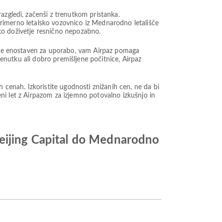
azgledi, začenši z trenutkom pristanka.
e primerno letalsko vozovnico iz Mednarodno letališče
iško doživetje resnično nepozabno.
ki je enostaven za uporabo, vam Airpaz pomaga
renutku ali dobro premišljene počitnice, Airpaz
enah. Izkoristite ugodnosti znižanih cen, ne da bi
ceni let z Airpazom za izjemno potovalno izkušnjo in
Beijing Capital do Mednarodno