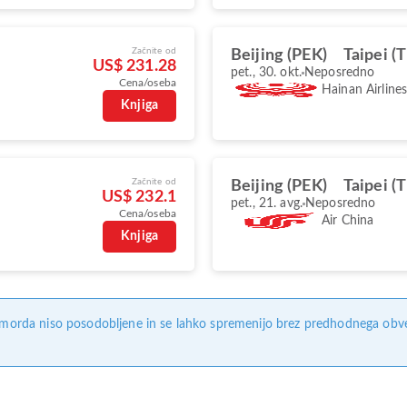
Začnite od
Beijing (PEK)
Taipei (
US$ 231.28
pet., 30. okt.
Neposredno
Cena/oseba
Hainan Airline
Knjiga
Začnite od
Beijing (PEK)
Taipei (
US$ 232.1
pet., 21. avg.
Neposredno
Cena/oseba
Air China
Knjiga
, morda niso posodobljene in se lahko spremenijo brez predhodnega obves