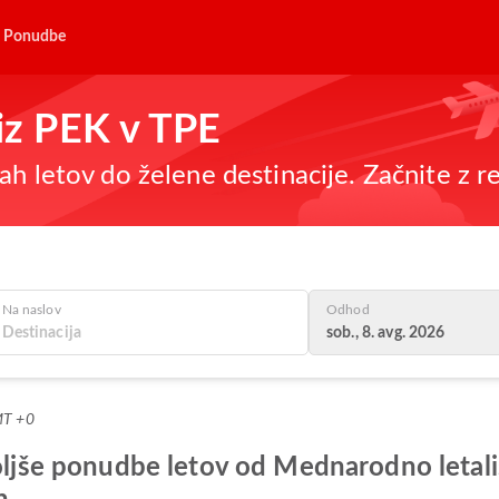
Ponudbe
 iz PEK v TPE
h letov do želene destinacije. Začnite z re
Na naslov
Odhod
sob., 8. avg. 2026
MT +0
boljše ponudbe letov od Mednarodno letali