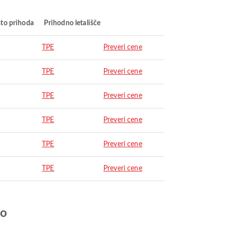
to prihoda
Prihodno letališče
TPE
Preveri cene
TPE
Preveri cene
TPE
Preveri cene
TPE
Preveri cene
TPE
Preveri cene
TPE
Preveri cene
jo