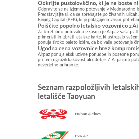
Odkrijte pustolovščino, ki je ne boste ni
Odpravite se na izjemno potovanje v Mednarodno leta
Predstavljajte si, da se sprehajate po živahnih ulica
Beijing Capital (PEK), ki je prilagojena vašim potreb
Poiščite popolno letalsko vozovnico z A
Za brezhibno potovalno izkušnjo je Airpaz vaša plat
primerjati in izbrati letalske karte, ki ustrezajo va
ponuja široko paleto izbire, da bo vaše potovanje či
Ugodna cena vozovnice brez kompromi
Airpaz ponuja ekskluzivne ponudbe in posebne ponud
pri tem ogrozili kakovost ali udobje. Z Airpazom poto
neverjetne prihranke.
Seznam razpoložljivih letals
letališče Taoyuan
Hainan Airlines
EVA Air