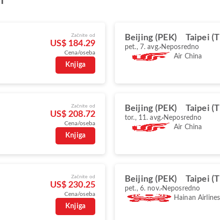
n
Začnite od
Beijing (PEK)
Taipei (
US$ 184.29
pet., 7. avg.
Neposredno
Cena/oseba
Air China
Knjiga
Začnite od
Beijing (PEK)
Taipei (
US$ 208.72
tor., 11. avg.
Neposredno
Cena/oseba
Air China
Knjiga
Začnite od
Beijing (PEK)
Taipei (
US$ 230.25
pet., 6. nov.
Neposredno
Cena/oseba
Hainan Airline
Knjiga