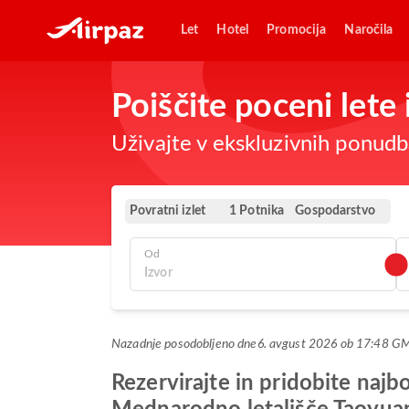
Let
Hotel
Promocija
Naročila
Poiščite poceni lete
Uživajte v ekskluzivnih ponudba
Povratni izlet
Gospodarstvo
1 Potnika
Od
Nazadnje posodobljeno dne
6. avgust 2026 ob 17:48 G
Rezervirajte in pridobite naj