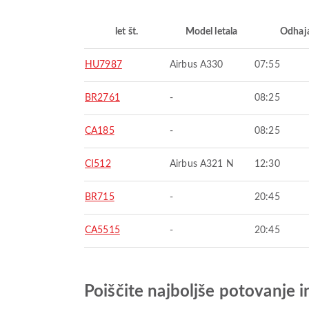
let št.
Model letala
Odhaj
HU7987
Airbus A330
07:55
BR2761
-
08:25
CA185
-
08:25
CI512
Airbus A321 N
12:30
BR715
-
20:45
CA5515
-
20:45
Poiščite najboljše potovanje 