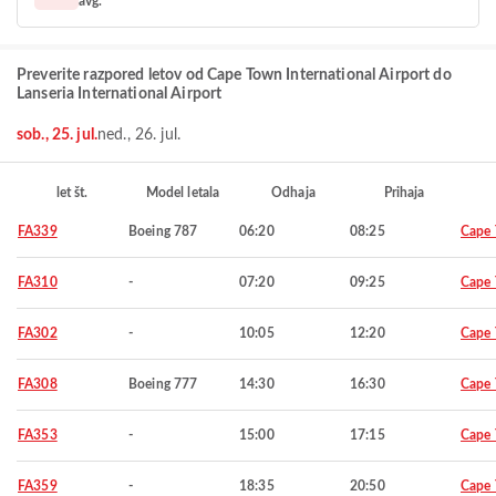
avg.
Preverite razpored letov od Cape Town International Airport do
Lanseria International Airport
sob., 25. jul.
ned., 26. jul.
let št.
Model letala
Odhaja
Prihaja
FA339
Boeing 787
06:20
08:25
Cape
FA310
-
07:20
09:25
Cape
FA302
-
10:05
12:20
Cape
FA308
Boeing 777
14:30
16:30
Cape
FA353
-
15:00
17:15
Cape
FA359
-
18:35
20:50
Cape