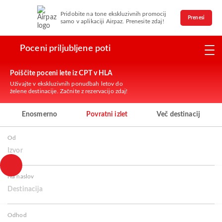
Pridobite na tone ekskluzivnih promocij
Prenesi
samo v aplikaciji Airpaz. Prenesite zdaj!
Poceni priljubljene poti
Poiščite poceni lete iz CPT v HLA
Uživajte v ekskluzivnih ponudbah letov do
želene destinacije. Začnite z rezervacijo zdaj!
Enosmerno
Povratni izlet
Več destinacij
Od
Izvor
Na naslov
Destinacija
Odhod