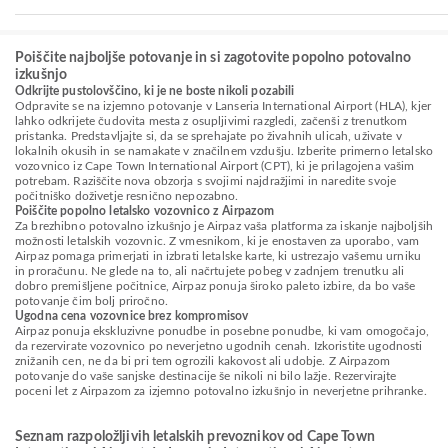
Poiščite najboljše potovanje in si zagotovite popolno potovalno
izkušnjo
Odkrijte pustolovščino, ki je ne boste nikoli pozabili
Odpravite se na izjemno potovanje v Lanseria International Airport (HLA), kjer
lahko odkrijete čudovita mesta z osupljivimi razgledi, začenši z trenutkom
pristanka. Predstavljajte si, da se sprehajate po živahnih ulicah, uživate v
lokalnih okusih in se namakate v značilnem vzdušju. Izberite primerno letalsko
vozovnico iz Cape Town International Airport (CPT), ki je prilagojena vašim
potrebam. Raziščite nova obzorja s svojimi najdražjimi in naredite svoje
počitniško doživetje resnično nepozabno.
Poiščite popolno letalsko vozovnico z Airpazom
Za brezhibno potovalno izkušnjo je Airpaz vaša platforma za iskanje najboljših
možnosti letalskih vozovnic. Z vmesnikom, ki je enostaven za uporabo, vam
Airpaz pomaga primerjati in izbrati letalske karte, ki ustrezajo vašemu urniku
in proračunu. Ne glede na to, ali načrtujete pobeg v zadnjem trenutku ali
dobro premišljene počitnice, Airpaz ponuja široko paleto izbire, da bo vaše
potovanje čim bolj priročno.
Ugodna cena vozovnice brez kompromisov
Airpaz ponuja ekskluzivne ponudbe in posebne ponudbe, ki vam omogočajo,
da rezervirate vozovnico po neverjetno ugodnih cenah. Izkoristite ugodnosti
znižanih cen, ne da bi pri tem ogrozili kakovost ali udobje. Z Airpazom
potovanje do vaše sanjske destinacije še nikoli ni bilo lažje. Rezervirajte
poceni let z Airpazom za izjemno potovalno izkušnjo in neverjetne prihranke.
Seznam razpoložljivih letalskih prevoznikov od Cape Town