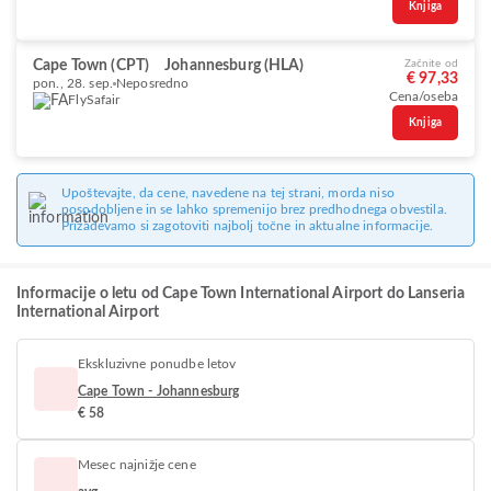
Knjiga
Cape Town (CPT)
Johannesburg (HLA)
Začnite od
€ 97,33
pon., 28. sep.
Neposredno
Cena/oseba
FlySafair
Knjiga
Upoštevajte, da cene, navedene na tej strani, morda niso
posodobljene in se lahko spremenijo brez predhodnega obvestila.
Prizadevamo si zagotoviti najbolj točne in aktualne informacije.
Informacije o letu od Cape Town International Airport do Lanseria
International Airport
Ekskluzivne ponudbe letov
Cape Town - Johannesburg
€ 58
Mesec najnižje cene