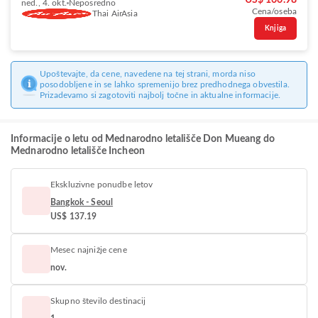
US$ 166.98
ned., 4. okt.
Neposredno
Cena/oseba
Thai AirAsia
Knjiga
Upoštevajte, da cene, navedene na tej strani, morda niso
posodobljene in se lahko spremenijo brez predhodnega obvestila.
Prizadevamo si zagotoviti najbolj točne in aktualne informacije.
Informacije o letu od Mednarodno letališče Don Mueang do
Mednarodno letališče Incheon
Ekskluzivne ponudbe letov
Bangkok - Seoul
US$ 137.19
Mesec najnižje cene
nov.
Skupno število destinacij