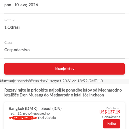
pon., 10. avg. 2026
Potniki
1 Odrasli
Class
Gospodarstvo
Iskanje letov
Nazadnje posodobljeno dne
6. avgust 2026 ob 18:52 GMT +0
Rezervirajte in pridobite najboljše ponudbe letov od Mednarodno
letališče Don Mueang do Mednarodno letališče Incheon
Bangkok (DMK)
Seoul (ICN)
Začnite od
US$ 137.19
ned., 15. nov.
Neposredno
Cena/oseba
Thai AirAsia
Knjiga