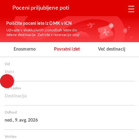
Poceni priljubljene poti
Poiščite poceni lete iz DMK v ICN
Uživajte v ekskluzivnih ponudbah letov do
želene destinacije. Začnite z rezervacijo zdaj!
Enosmerno
Povratni izlet
Več destinacij
Od
Izvor
Na naslov
Destinacija
Odhod
ned., 9. avg. 2026
Vrnitev