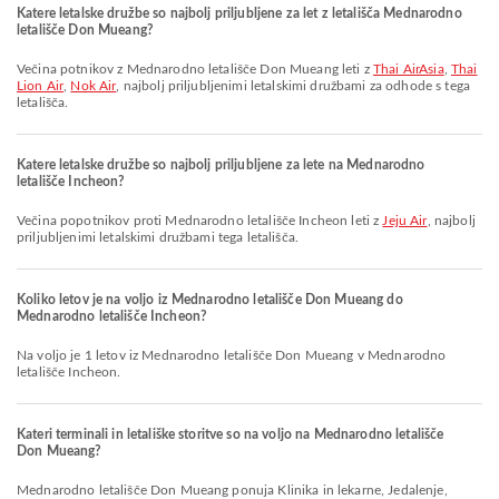
Katere letalske družbe so najbolj priljubljene za let z letališča Mednarodno
letališče Don Mueang?
Večina potnikov z Mednarodno letališče Don Mueang leti z
Thai AirAsia
,
Thai
Lion Air
,
Nok Air
, najbolj priljubljenimi letalskimi družbami za odhode s tega
letališča.
Katere letalske družbe so najbolj priljubljene za lete na Mednarodno
letališče Incheon?
Večina popotnikov proti Mednarodno letališče Incheon leti z
Jeju Air
, najbolj
priljubljenimi letalskimi družbami tega letališča.
Koliko letov je na voljo iz Mednarodno letališče Don Mueang do
Mednarodno letališče Incheon?
Na voljo je 1 letov iz Mednarodno letališče Don Mueang v Mednarodno
letališče Incheon.
Kateri terminali in letališke storitve so na voljo na Mednarodno letališče
Don Mueang?
Mednarodno letališče Don Mueang ponuja Klinika in lekarne, Jedalenje,