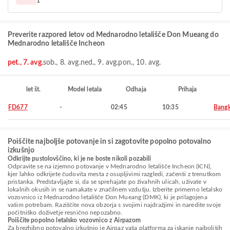
1
Preverite razpored letov od Mednarodno letališče Don Mueang do
Mednarodno letališče Incheon
pet., 7. avg.
sob., 8. avg.
ned., 9. avg.
pon., 10. avg.
let št.
Model letala
Odhaja
Prihaja
FD677
-
02:45
10:35
Bang
Poiščite najboljše potovanje in si zagotovite popolno potovalno
izkušnjo
Odkrijte pustolovščino, ki je ne boste nikoli pozabili
Odpravite se na izjemno potovanje v Mednarodno letališče Incheon (ICN),
kjer lahko odkrijete čudovita mesta z osupljivimi razgledi, začenši z trenutkom
pristanka. Predstavljajte si, da se sprehajate po živahnih ulicah, uživate v
lokalnih okusih in se namakate v značilnem vzdušju. Izberite primerno letalsko
vozovnico iz Mednarodno letališče Don Mueang (DMK), ki je prilagojena
vašim potrebam. Raziščite nova obzorja s svojimi najdražjimi in naredite svoje
počitniško doživetje resnično nepozabno.
Poiščite popolno letalsko vozovnico z Airpazom
Za brezhibno potovalno izkušnjo je Airpaz vaša platforma za iskanje najboljših