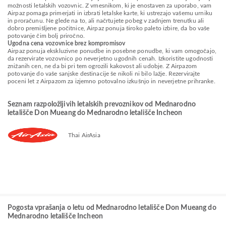
možnosti letalskih vozovnic. Z vmesnikom, ki je enostaven za uporabo, vam
Airpaz pomaga primerjati in izbrati letalske karte, ki ustrezajo vašemu urniku
in proračunu. Ne glede na to, ali načrtujete pobeg v zadnjem trenutku ali
dobro premišljene počitnice, Airpaz ponuja široko paleto izbire, da bo vaše
potovanje čim bolj priročno.
Ugodna cena vozovnice brez kompromisov
Airpaz ponuja ekskluzivne ponudbe in posebne ponudbe, ki vam omogočajo,
da rezervirate vozovnico po neverjetno ugodnih cenah. Izkoristite ugodnosti
znižanih cen, ne da bi pri tem ogrozili kakovost ali udobje. Z Airpazom
potovanje do vaše sanjske destinacije še nikoli ni bilo lažje. Rezervirajte
poceni let z Airpazom za izjemno potovalno izkušnjo in neverjetne prihranke.
Seznam razpoložljivih letalskih prevoznikov od Mednarodno
letališče Don Mueang do Mednarodno letališče Incheon
Thai AirAsia
Pogosta vprašanja o letu od Mednarodno letališče Don Mueang do
Mednarodno letališče Incheon