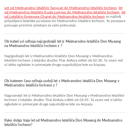
let od Mednarodno letališče Taoyuan do Mednarodno letališče Incheon
,
let
od Mednarodno letališče Kuala Lumpur do Mednarodno letališče Incheon
,
let
od Letališče Singapore Changi do Mednarodno letališče Incheon
so najbolj
priljubljene letališke povezave do Mednarodno letališče Incheon. Te povezave
ponujajo priročne prestope za vaše potovanje.
Ob kateri uri odhaja najzgodnejši let iz Mednarodno letališče Don Mueang
na Mednarodno letališče Incheon z ?
Najzgodnejši let iz Mednarodno letališče Don Mueang v Mednarodno
letališče Incheon z letalsko družbo Thai AirAsia odleti ob 02:30. Ta vozni red
si lahko ogledate in primerjate druge razpoložljive lete na Airpazu.
Ob katerem času odhaja zadnji let z Mednarodno letališče Don Mueang v
Mednarodno letališče Incheon z ?
Najpoznejši let iz Mednarodno letališče Don Mueang v Mednarodno letališče
Incheon z letalsko družbo Thai AirAsia odleti ob 02:45. Ta vozni red si lahko
ogledate in primerjate druge razpoložljive lete na Airpazu.
Kako dolgo traja let od Mednarodno letališče Don Mueang do Mednarodno
letališče Incheon?