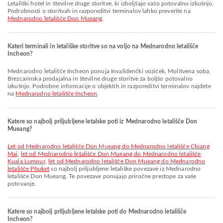
Letališki hotel in številne druge storitve, ki izboljšajo vašo potovalno izkušnjo.
Podrobnosti o storitvah in razporeditvi terminalov lahko preverite na
Mednarodno letališče Don Mueang
.
Kateri terminali in letališke storitve so na voljo na Mednarodno letališče
Incheon?
Mednarodno letališče Incheon ponuja Invalidenčki voziček, Molitvena soba,
Brezcarinska prodajalna in številne druge storitve za boljšo potovalno
izkušnjo. Podrobne informacije o objektih in razporeditvi terminalov najdete
na
Mednarodno letališče Incheon
.
Katere so najbolj priljubljene letalske poti iz Mednarodno letališče Don
Mueang?
let od Mednarodno letališče Don Mueang do Mednarodno letališče Chiang
Mai
,
let od Mednarodno letališče Don Mueang do Mednarodno letališče
Kuala Lumpur
,
let od Mednarodno letališče Don Mueang do Mednarodno
letališče Phuket
so najbolj priljubljene letališke povezave iz Mednarodno
letališče Don Mueang. Te povezave ponujajo priročne prestope za vaše
potovanje.
Katere so najbolj priljubljene letalske poti do Mednarodno letališče
Incheon?