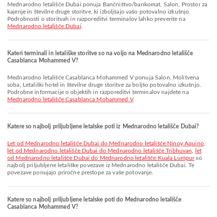
Mednarodno letališče Dubai ponuja Bančništvo/bankomat, Salon, Prostor za
kajenje in številne druge storitve, ki izboljšajo vašo potovalno izkušnjo.
Podrobnosti o storitvah in razporeditvi terminalov lahko preverite na
Mednarodno letališče Dubai
.
Kateri terminali in letališke storitve so na voljo na Mednarodno letališče
Casablanca Mohammed V?
Mednarodno letališče Casablanca Mohammed V ponuja Salon, Molitvena
soba, Letališki hotel in številne druge storitve za boljšo potovalno izkušnjo.
Podrobne informacije o objektih in razporeditvi terminalov najdete na
Mednarodno letališče Casablanca Mohammed V
.
Katere so najbolj priljubljene letalske poti iz Mednarodno letališče Dubai?
let od Mednarodno letališče Dubai do Mednarodno letališče Ninoy Aquino
,
let od Mednarodno letališče Dubai do Mednarodno letališče Tribhuvan
,
let
od Mednarodno letališče Dubai do Mednarodno letališče Kuala Lumpur
so
najbolj priljubljene letališke povezave iz Mednarodno letališče Dubai. Te
povezave ponujajo priročne prestope za vaše potovanje.
Katere so najbolj priljubljene letalske poti do Mednarodno letališče
Casablanca Mohammed V?