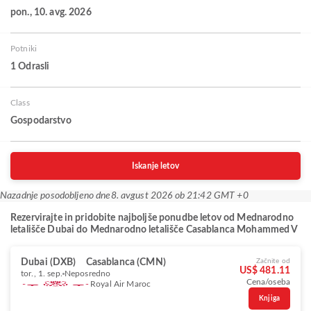
pon., 10. avg. 2026
Potniki
1 Odrasli
Class
Gospodarstvo
Iskanje letov
Nazadnje posodobljeno dne
8. avgust 2026 ob 21:42 GMT +0
Rezervirajte in pridobite najboljše ponudbe letov od Mednarodno
letališče Dubai do Mednarodno letališče Casablanca Mohammed V
Dubai (DXB)
Casablanca (CMN)
Začnite od
US$ 481.11
tor., 1. sep.
Neposredno
Cena/oseba
Royal Air Maroc
Knjiga