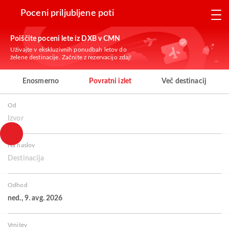
Poceni priljubljene poti
Poiščite poceni lete iz DXB v CMN
Uživajte v ekskluzivnih ponudbah letov do
želene destinacije. Začnite z rezervacijo zdaj!
Enosmerno
Povratni izlet
Več destinacij
Od
Izvor
Na naslov
Destinacija
Odhod
ned., 9. avg. 2026
Vrnitev