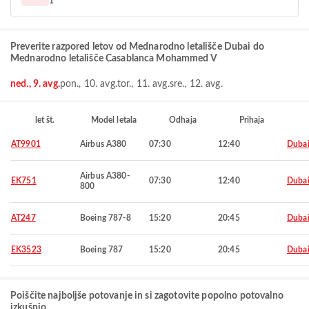
1
Preverite razpored letov od Mednarodno letališče Dubai do
Mednarodno letališče Casablanca Mohammed V
ned., 9. avg.
pon., 10. avg.
tor., 11. avg.
sre., 12. avg.
let št.
Model letala
Odhaja
Prihaja
AT9901
Airbus A380
07:30
12:40
Duba
Airbus A380-
EK751
07:30
12:40
Duba
800
AT247
Boeing 787-8
15:20
20:45
Duba
EK3523
Boeing 787
15:20
20:45
Duba
Poiščite najboljše potovanje in si zagotovite popolno potovalno
izkušnjo