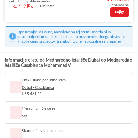
US$ 613.33
čet., 13. avg.
Neposredno
Cena/oseba
Emirates
Knjiga
Upoštevajte, da cene, navedene na tej strani, morda niso
posodobljene in se lahko spremenijo brez predhodnega obvestila.
Prizadevamo si zagotoviti najbolj točne in aktualne informacije.
Informacije o letu od Mednarodno letališče Dubai do Mednarodno
letališče Casablanca Mohammed V
Ekskluzivne ponudbe letov
Dubai - Casablanca
US$ 481.11
Mesec najnižje cene
sep.
Skupno število destinacij