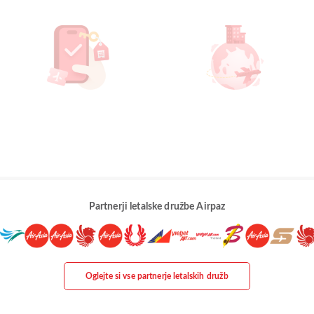
Partnerji letalske družbe Airpaz
Oglejte si vse partnerje letalskih družb