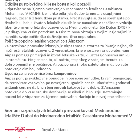
Odkrijte pustolovščino, ki je ne boste nikoli pozabili
Odpravite se na izjemno potovanje v Mednarodno letališče Casablanca
Mohammed V (CMN), kjer lahko odkrijete čudovita mesta z osupljivimi
razgledi, začenši z trenutkom pristanka. Predstavljajte si, da se sprehajate po
živahnih ulicah, uživate v lokalnih okusih in se namakate v značilnem vzdušju.
Izberite primerno letalsko vozovnico iz Mednarodno letališče Dubai (DXB), ki
je prilagojena vašim potrebam. Raziščite nova obzorja s svojimi najdražjimi in
naredite svoje počitniško doživetje resnično nepozabno.
Poiščite popolno letalsko vozovnico z Airpazom
Za brezhibno potovalno izkušnjo je Airpaz vaša platforma za iskanje najboljših
možnosti letalskih vozovnic. Z vmesnikom, ki je enostaven za uporabo, vam
Airpaz pomaga primerjati in izbrati letalske karte, ki ustrezajo vašemu urniku
in proračunu. Ne glede na to, ali načrtujete pobeg v zadnjem trenutku ali
dobro premišljene počitnice, Airpaz ponuja široko paleto izbire, da bo vaše
potovanje čim bolj priročno.
Ugodna cena vozovnice brez kompromisov
Airpaz ponuja ekskluzivne ponudbe in posebne ponudbe, ki vam omogočajo,
da rezervirate vozovnico po neverjetno ugodnih cenah. Izkoristite ugodnosti
znižanih cen, ne da bi pri tem ogrozili kakovost ali udobje. Z Airpazom
potovanje do vaše sanjske destinacije še nikoli ni bilo lažje. Rezervirajte
poceni let z Airpazom za izjemno potovalno izkušnjo in neverjetne prihranke.
Seznam razpoložljivih letalskih prevoznikov od Mednarodno
letališče Dubai do Mednarodno letališče Casablanca Mohammed V
Royal Air Maroc