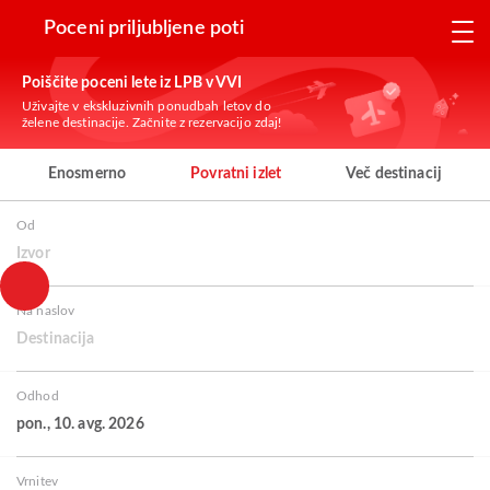
Poceni priljubljene poti
Poiščite poceni lete iz LPB v VVI
Uživajte v ekskluzivnih ponudbah letov do
želene destinacije. Začnite z rezervacijo zdaj!
Enosmerno
Povratni izlet
Več destinacij
Od
Izvor
Na naslov
Destinacija
Odhod
pon., 10. avg. 2026
Vrnitev