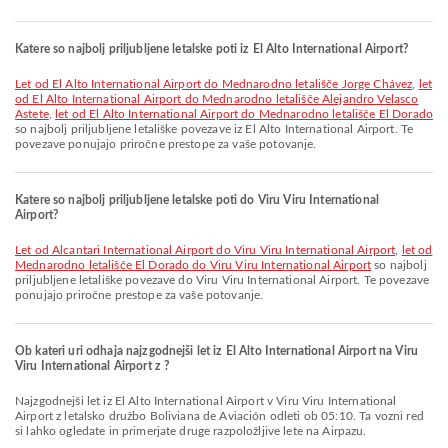
Katere so najbolj priljubljene letalske poti iz El Alto International Airport?
let od El Alto International Airport do Mednarodno letališče Jorge Chávez
,
let
od El Alto International Airport do Mednarodno letališče Alejandro Velasco
Astete
,
let od El Alto International Airport do Mednarodno letališče El Dorado
so najbolj priljubljene letališke povezave iz El Alto International Airport. Te
povezave ponujajo priročne prestope za vaše potovanje.
Katere so najbolj priljubljene letalske poti do Viru Viru International
Airport?
let od Alcantari International Airport do Viru Viru International Airport
,
let od
Mednarodno letališče El Dorado do Viru Viru International Airport
so najbolj
priljubljene letališke povezave do Viru Viru International Airport. Te povezave
ponujajo priročne prestope za vaše potovanje.
Ob kateri uri odhaja najzgodnejši let iz El Alto International Airport na Viru
Viru International Airport z ?
Najzgodnejši let iz El Alto International Airport v Viru Viru International
Airport z letalsko družbo Boliviana de Aviación odleti ob 05:10. Ta vozni red
si lahko ogledate in primerjate druge razpoložljive lete na Airpazu.