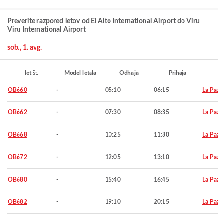
Preverite razpored letov od El Alto International Airport do Viru
Viru International Airport
sob., 1. avg.
let št.
Model letala
Odhaja
Prihaja
OB660
-
05:10
06:15
La Pa
OB662
-
07:30
08:35
La Pa
OB668
-
10:25
11:30
La Pa
OB672
-
12:05
13:10
La Pa
OB680
-
15:40
16:45
La Pa
OB682
-
19:10
20:15
La Pa