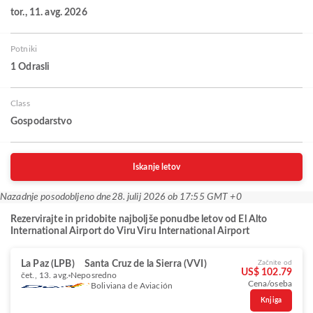
tor., 11. avg. 2026
Potniki
1 Odrasli
Class
Gospodarstvo
Iskanje letov
Nazadnje posodobljeno dne
28. julij 2026 ob 17:55 GMT +0
Rezervirajte in pridobite najboljše ponudbe letov od El Alto
International Airport do Viru Viru International Airport
La Paz (LPB)
Santa Cruz de la Sierra (VVI)
Začnite od
US$ 102.79
čet., 13. avg.
Neposredno
Cena/oseba
Boliviana de Aviación
Knjiga