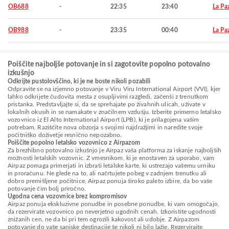
OB688
-
22:35
23:40
La Pa
OB988
-
23:35
00:40
La Pa
Poiščite najboljše potovanje in si zagotovite popolno potovalno
izkušnjo
Odkrijte pustolovščino, ki je ne boste nikoli pozabili
Odpravite se na izjemno potovanje v Viru Viru International Airport (VVI), kjer
lahko odkrijete čudovita mesta z osupljivimi razgledi, začenši z trenutkom
pristanka. Predstavljajte si, da se sprehajate po živahnih ulicah, uživate v
lokalnih okusih in se namakate v značilnem vzdušju. Izberite primerno letalsko
vozovnico iz El Alto International Airport (LPB), ki je prilagojena vašim
potrebam. Raziščite nova obzorja s svojimi najdražjimi in naredite svoje
počitniško doživetje resnično nepozabno.
Poiščite popolno letalsko vozovnico z Airpazom
Za brezhibno potovalno izkušnjo je Airpaz vaša platforma za iskanje najboljših
možnosti letalskih vozovnic. Z vmesnikom, ki je enostaven za uporabo, vam
Airpaz pomaga primerjati in izbrati letalske karte, ki ustrezajo vašemu urniku
in proračunu. Ne glede na to, ali načrtujete pobeg v zadnjem trenutku ali
dobro premišljene počitnice, Airpaz ponuja široko paleto izbire, da bo vaše
potovanje čim bolj priročno.
Ugodna cena vozovnice brez kompromisov
Airpaz ponuja ekskluzivne ponudbe in posebne ponudbe, ki vam omogočajo,
da rezervirate vozovnico po neverjetno ugodnih cenah. Izkoristite ugodnosti
znižanih cen, ne da bi pri tem ogrozili kakovost ali udobje. Z Airpazom
potovanje do vaše sanjske destinacije še nikoli ni bilo lažje. Rezervirajte