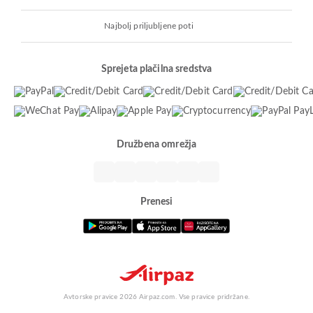
Najbolj priljubljene poti
Sprejeta plačilna sredstva
Družbena omrežja
Prenesi
Avtorske pravice 2026 Airpaz.com. Vse pravice pridržane.