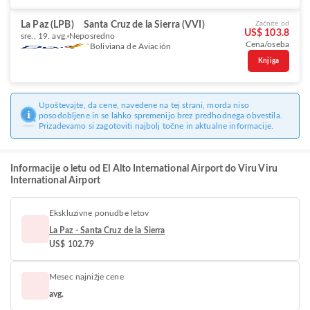
La Paz (LPB)
Santa Cruz de la Sierra (VVI)
Začnite od
US$ 103.8
sre., 19. avg.
Neposredno
Cena/oseba
Boliviana de Aviación
Knjiga
Upoštevajte, da cene, navedene na tej strani, morda niso
posodobljene in se lahko spremenijo brez predhodnega obvestila.
Prizadevamo si zagotoviti najbolj točne in aktualne informacije.
Informacije o letu od El Alto International Airport do Viru Viru
International Airport
Ekskluzivne ponudbe letov
La Paz - Santa Cruz de la Sierra
US$ 102.79
Mesec najnižje cene
avg.