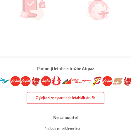
Partnerji letalske družbe Airpaz
Oglejte si vse partnerje letalskih družb
Ne zamudite!
Najbolj priljubljeni leti