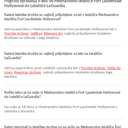
Pogosta vprašanja o letu od Mednarodno letališče Fort Lauderdale
Hollywood do Letališče LaGuardia
Katere letalske družbe so najbolj priljubljene za let z letališča Mednarodno
letališče Fort Lauderdale Hollywood?
Večina potnikov z Mednarodno letališče Fort Lauderdale Hollywood leti z
Frontier Airlines
,
JetBlue
,
Allegiant Air
, najbolj priljubljenimi letalskimi
družbami za odhode s tega letališča.
Katere letalske družbe so najbolj priljubljene za lete na Letališče
LaGuardia?
Večina popotnikov proti Letališče LaGuardia leti z
Frontier Airlines
,
Delta Air
Lines
,
American Airlines
, najbolj priljubljenimi letalskimi družbami tega
letališča.
Koliko letov je na voljo iz Mednarodno letališče Fort Lauderdale Hollywood
do Letališče LaGuardia?
Na voljo je 18 letov iz Mednarodno letališče Fort Lauderdale Hollywood v
Letališče LaGuardia.
Kateri terminali in letališke storitve so na voljo na Mednarodno letališče Fort