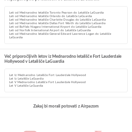
Leti od Mednarodno letališče Toronto Pearson do Letališče LaGuardia
Leti od Mednarodno letališče Orlando do Letališče LaGuardia
Leti od Mednarodno letališče Charlotte Douglas do Letališče LaGuardia
Leti od Mednarodno letališče Dallas Fort Worth do Letališče LaGuardia
Leti od Buffalo Niagara International Airport do Letališče LaGuardia
Leti od Norfolk International Airport do Letališče LaGuardia
Leti od Mednarodno letališče General Edward Lawrence Logan do Letališče
LaGuardia
Več priporočljivih letov iz Mednarodno letališče Fort Lauderdale
Hollywood v Letališče LaGuardia
Let Iz Mednarodno Letališče Fort Lauderdale Hollywood
Let Iz Letališče LaGuardia
Let V Mednarodno Letališče Fort Lauderdale Hollywood
Let V Letališče LaGuardia
Zakaj bi morali potovati z Airpazom