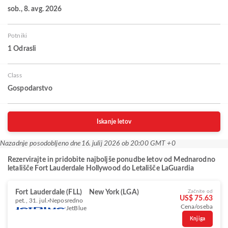
sob., 8. avg. 2026
Potniki
1 Odrasli
Class
Gospodarstvo
Iskanje letov
Nazadnje posodobljeno dne
16. julij 2026 ob 20:00 GMT +0
Rezervirajte in pridobite najboljše ponudbe letov od Mednarodno
letališče Fort Lauderdale Hollywood do Letališče LaGuardia
Fort Lauderdale (FLL)
New York (LGA)
Začnite od
US$ 75.63
pet., 31. jul.
Neposredno
Cena/oseba
JetBlue
Knjiga