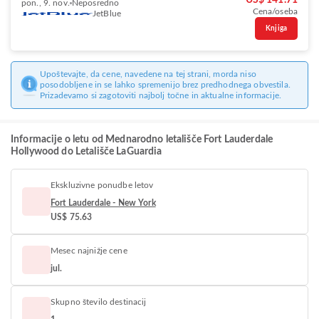
US$ 141.71
pon., 9. nov.
Neposredno
Cena/oseba
JetBlue
Knjiga
Upoštevajte, da cene, navedene na tej strani, morda niso
posodobljene in se lahko spremenijo brez predhodnega obvestila.
Prizadevamo si zagotoviti najbolj točne in aktualne informacije.
Informacije o letu od Mednarodno letališče Fort Lauderdale
Hollywood do Letališče LaGuardia
Ekskluzivne ponudbe letov
Fort Lauderdale - New York
US$ 75.63
Mesec najnižje cene
jul.
Skupno število destinacij