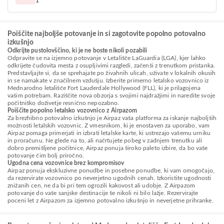
1
Poiščite najboljše potovanje in si zagotovite popolno potovalno
izkušnjo
Odkrijte pustolovščino, ki je ne boste nikoli pozabili
Odpravite se na izjemno potovanje v Letališče LaGuardia (LGA), kjer lahko
odkrijete čudovita mesta z osupljivimi razgledi, začenši z trenutkom pristanka.
Predstavljajte si, da se sprehajate po živahnih ulicah, uživate v lokalnih okusih
in se namakate v značilnem vzdušju. Izberite primerno letalsko vozovnico iz
Mednarodno letališče Fort Lauderdale Hollywood (FLL), ki je prilagojena
vašim potrebam. Raziščite nova obzorja s svojimi najdražjimi in naredite svoje
počitniško doživetje resnično nepozabno.
Poiščite popolno letalsko vozovnico z Airpazom
Za brezhibno potovalno izkušnjo je Airpaz vaša platforma za iskanje najboljših
možnosti letalskih vozovnic. Z vmesnikom, ki je enostaven za uporabo, vam
Airpaz pomaga primerjati in izbrati letalske karte, ki ustrezajo vašemu urniku
in proračunu. Ne glede na to, ali načrtujete pobeg v zadnjem trenutku ali
dobro premišljene počitnice, Airpaz ponuja široko paleto izbire, da bo vaše
potovanje čim bolj priročno.
Ugodna cena vozovnice brez kompromisov
Airpaz ponuja ekskluzivne ponudbe in posebne ponudbe, ki vam omogočajo,
da rezervirate vozovnico po neverjetno ugodnih cenah. Izkoristite ugodnosti
znižanih cen, ne da bi pri tem ogrozili kakovost ali udobje. Z Airpazom
potovanje do vaše sanjske destinacije še nikoli ni bilo lažje. Rezervirajte
poceni let z Airpazom za izjemno potovalno izkušnjo in neverjetne prihranke.