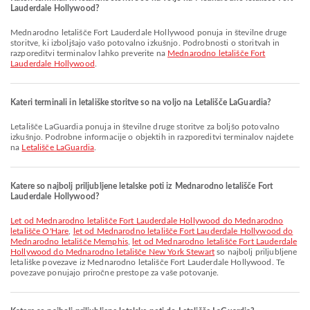
Lauderdale Hollywood?
Mednarodno letališče Fort Lauderdale Hollywood ponuja in številne druge
storitve, ki izboljšajo vašo potovalno izkušnjo. Podrobnosti o storitvah in
razporeditvi terminalov lahko preverite na
Mednarodno letališče Fort
Lauderdale Hollywood
.
Kateri terminali in letališke storitve so na voljo na Letališče LaGuardia?
Letališče LaGuardia ponuja in številne druge storitve za boljšo potovalno
izkušnjo. Podrobne informacije o objektih in razporeditvi terminalov najdete
na
Letališče LaGuardia
.
Katere so najbolj priljubljene letalske poti iz Mednarodno letališče Fort
Lauderdale Hollywood?
let od Mednarodno letališče Fort Lauderdale Hollywood do Mednarodno
letališče O'Hare
,
let od Mednarodno letališče Fort Lauderdale Hollywood do
Mednarodno letališče Memphis
,
let od Mednarodno letališče Fort Lauderdale
Hollywood do Mednarodno letališče New York Stewart
so najbolj priljubljene
letališke povezave iz Mednarodno letališče Fort Lauderdale Hollywood. Te
povezave ponujajo priročne prestope za vaše potovanje.