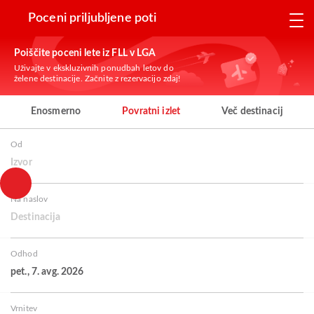
Poceni priljubljene poti
Poiščite poceni lete iz FLL v LGA
Uživajte v ekskluzivnih ponudbah letov do
želene destinacije. Začnite z rezervacijo zdaj!
Enosmerno
Povratni izlet
Več destinacij
Od
Izvor
Na naslov
Destinacija
Odhod
pet., 7. avg. 2026
Vrnitev