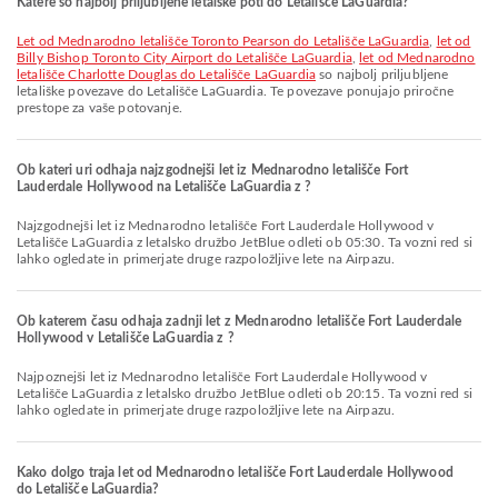
Katere so najbolj priljubljene letalske poti do Letališče LaGuardia?
let od Mednarodno letališče Toronto Pearson do Letališče LaGuardia
,
let od
Billy Bishop Toronto City Airport do Letališče LaGuardia
,
let od Mednarodno
letališče Charlotte Douglas do Letališče LaGuardia
so najbolj priljubljene
letališke povezave do Letališče LaGuardia. Te povezave ponujajo priročne
prestope za vaše potovanje.
Ob kateri uri odhaja najzgodnejši let iz Mednarodno letališče Fort
Lauderdale Hollywood na Letališče LaGuardia z ?
Najzgodnejši let iz Mednarodno letališče Fort Lauderdale Hollywood v
Letališče LaGuardia z letalsko družbo JetBlue odleti ob 05:30. Ta vozni red si
lahko ogledate in primerjate druge razpoložljive lete na Airpazu.
Ob katerem času odhaja zadnji let z Mednarodno letališče Fort Lauderdale
Hollywood v Letališče LaGuardia z ?
Najpoznejši let iz Mednarodno letališče Fort Lauderdale Hollywood v
Letališče LaGuardia z letalsko družbo JetBlue odleti ob 20:15. Ta vozni red si
lahko ogledate in primerjate druge razpoložljive lete na Airpazu.
Kako dolgo traja let od Mednarodno letališče Fort Lauderdale Hollywood
do Letališče LaGuardia?