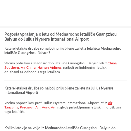
Pogosta vprašanja o letu od Mednarodno letališče Guangzhou
Baiyun do Julius Nyerere International Airport
Katere letalske družbe so najbolj priljubljene za let z letališča Mednarodno
letališče Guangzhou Baiyun?
Večina potnikov z Mednarodno letališče Guangzhou Baiyun leti z
China
Southern
,
Air China
,
Hainan Airlines
, najbolj priljubljenimi letalskimi
družbami za odhode s tega letališča.
Katere letalske družbe so najbolj priljubljene za lete na Julius Nyerere
International Airport?
Večina popotnikov proti Julius Nyerere International Airport leti z
Air
Tanzania
,
Precision Air
,
Auric Air
, najbolj priljubljenimi letalskimi družbami
tega letališča.
Koliko letov je na voljo iz Mednarodno letališče Guangzhou Baiyun do