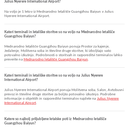
Julius Nyerere International Airport?
Na voljo je 1 letov iz Mednarodno letališče Guangzhou Baiyun v Julius
Nyerere International Airport.
Kateri terminali in letališke storitve so na voljo na Mednarodno letališče
Guangzhou Baiyun?
Mednarodno letališče Guangzhou Baiyun ponuja Prostor za kajenje,
Jedalenje, Molitvena soba in številne druge storitve, ki izboljšajo vašo
potovalno izkušnjo. Podrobnosti o storitvah in razporeditvi terminalov lahko
preverite na
Mednarodno letališče Guangzhou Baiyun
.
Kateri terminali in letališke storitve so na voljo na Julius Nyerere
International Airport?
Julius Nyerere International Airport ponuja Molitvena soba, Salon, Avtobusni
prevoz in številne druge storitve za boljšo potovalno izkušnjo. Podrobne
informacije o objektih in razporeditvi terminalov najdete na
Julius Nyerere
International Airport
.
Katere so najbolj priljubljene letalske poti iz Mednarodno letališče
Guangzhou Baiyun?