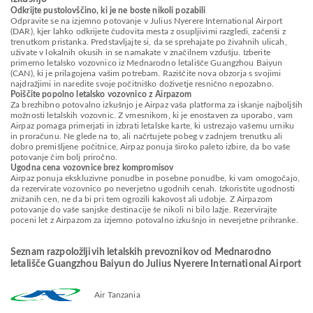
Odkrijte pustolovščino, ki je ne boste nikoli pozabili
Odpravite se na izjemno potovanje v Julius Nyerere International Airport
(DAR), kjer lahko odkrijete čudovita mesta z osupljivimi razgledi, začenši z
trenutkom pristanka. Predstavljajte si, da se sprehajate po živahnih ulicah,
uživate v lokalnih okusih in se namakate v značilnem vzdušju. Izberite
primerno letalsko vozovnico iz Mednarodno letališče Guangzhou Baiyun
(CAN), ki je prilagojena vašim potrebam. Raziščite nova obzorja s svojimi
najdražjimi in naredite svoje počitniško doživetje resnično nepozabno.
Poiščite popolno letalsko vozovnico z Airpazom
Za brezhibno potovalno izkušnjo je Airpaz vaša platforma za iskanje najboljših
možnosti letalskih vozovnic. Z vmesnikom, ki je enostaven za uporabo, vam
Airpaz pomaga primerjati in izbrati letalske karte, ki ustrezajo vašemu urniku
in proračunu. Ne glede na to, ali načrtujete pobeg v zadnjem trenutku ali
dobro premišljene počitnice, Airpaz ponuja široko paleto izbire, da bo vaše
potovanje čim bolj priročno.
Ugodna cena vozovnice brez kompromisov
Airpaz ponuja ekskluzivne ponudbe in posebne ponudbe, ki vam omogočajo,
da rezervirate vozovnico po neverjetno ugodnih cenah. Izkoristite ugodnosti
znižanih cen, ne da bi pri tem ogrozili kakovost ali udobje. Z Airpazom
potovanje do vaše sanjske destinacije še nikoli ni bilo lažje. Rezervirajte
poceni let z Airpazom za izjemno potovalno izkušnjo in neverjetne prihranke.
Seznam razpoložljivih letalskih prevoznikov od Mednarodno
letališče Guangzhou Baiyun do Julius Nyerere International Airport
Air Tanzania