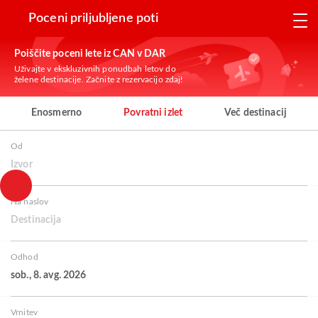
Poceni priljubljene poti
Poiščite poceni lete iz CAN v DAR
Uživajte v ekskluzivnih ponudbah letov do
želene destinacije. Začnite z rezervacijo zdaj!
Enosmerno
Povratni izlet
Več destinacij
Od
Izvor
Na naslov
Destinacija
Odhod
sob., 8. avg. 2026
Vrnitev