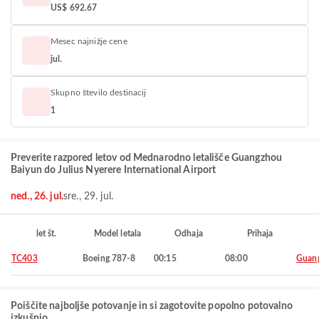
US$ 692.67
Mesec najnižje cene
jul.
Skupno število destinacij
1
Preverite razpored letov od Mednarodno letališče Guangzhou
Baiyun do Julius Nyerere International Airport
ned., 26. jul.
sre., 29. jul.
let št.
Model letala
Odhaja
Prihaja
TC403
Boeing 787-8
00:15
08:00
Guan
Poiščite najboljše potovanje in si zagotovite popolno potovalno
izkušnjo