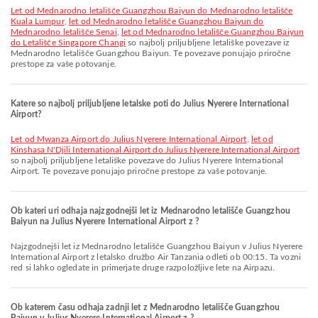
let od Mednarodno letališče Guangzhou Baiyun do Mednarodno letališče
Kuala Lumpur
,
let od Mednarodno letališče Guangzhou Baiyun do
Mednarodno letališče Senai
,
let od Mednarodno letališče Guangzhou Baiyun
do Letališče Singapore Changi
so najbolj priljubljene letališke povezave iz
Mednarodno letališče Guangzhou Baiyun. Te povezave ponujajo priročne
prestope za vaše potovanje.
Katere so najbolj priljubljene letalske poti do Julius Nyerere International
Airport?
let od Mwanza Airport do Julius Nyerere International Airport
,
let od
Kinshasa N'Djili International Airport do Julius Nyerere International Airport
so najbolj priljubljene letališke povezave do Julius Nyerere International
Airport. Te povezave ponujajo priročne prestope za vaše potovanje.
Ob kateri uri odhaja najzgodnejši let iz Mednarodno letališče Guangzhou
Baiyun na Julius Nyerere International Airport z ?
Najzgodnejši let iz Mednarodno letališče Guangzhou Baiyun v Julius Nyerere
International Airport z letalsko družbo Air Tanzania odleti ob 00:15. Ta vozni
red si lahko ogledate in primerjate druge razpoložljive lete na Airpazu.
Ob katerem času odhaja zadnji let z Mednarodno letališče Guangzhou