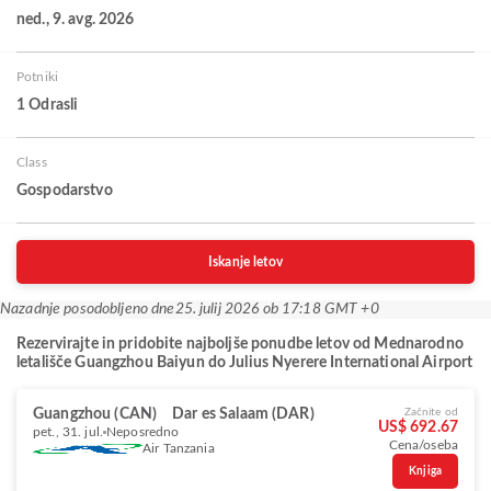
ned., 9. avg. 2026
Potniki
1 Odrasli
Class
Gospodarstvo
Iskanje letov
Nazadnje posodobljeno dne
25. julij 2026 ob 17:18 GMT +0
Rezervirajte in pridobite najboljše ponudbe letov od Mednarodno
letališče Guangzhou Baiyun do Julius Nyerere International Airport
Guangzhou (CAN)
Dar es Salaam (DAR)
Začnite od
US$ 692.67
pet., 31. jul.
Neposredno
Cena/oseba
Air Tanzania
Knjiga