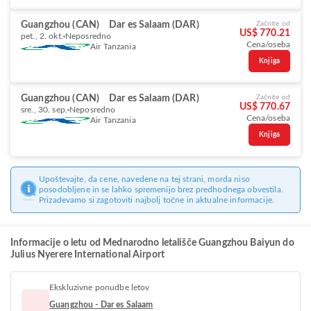
Guangzhou (CAN)
Dar es Salaam (DAR)
Začnite od
US$ 770.21
pet., 2. okt.
Neposredno
Cena/oseba
Air Tanzania
Knjiga
Guangzhou (CAN)
Dar es Salaam (DAR)
Začnite od
US$ 770.67
sre., 30. sep.
Neposredno
Cena/oseba
Air Tanzania
Knjiga
Upoštevajte, da cene, navedene na tej strani, morda niso
posodobljene in se lahko spremenijo brez predhodnega obvestila.
Prizadevamo si zagotoviti najbolj točne in aktualne informacije.
Informacije o letu od Mednarodno letališče Guangzhou Baiyun do
Julius Nyerere International Airport
Ekskluzivne ponudbe letov
Guangzhou - Dar es Salaam