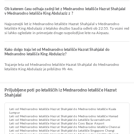
Ob katerem času odhaja zadnji let z Mednarodno letališče Hazrat Shahjalal
v Mednarodno letališče King Abdulaziz z ?
Najpoznejši let iz Mednarodno letališče Hazrat Shahjalal v Mednarodno
letališče King Abdulaziz z letalsko družbo Saudia odleti ob 22:55. Ta vozni red
si lahko ogledate in primerjate druge razpoložljive lete na Airpazu.
Kako dolgo traja let od Mednarodno letališče Hazrat Shahjalal do
Mednarodno letališče King Abdulaziz?
Trajanje leta od Mednarodno letališče Hazrat Shahjalal do Mednarodno
letališče King Abdulaziz je približno 9h 4m.
Priljubljene poti po letališčih iz Mednarodno letališče Hazrat
Shahjalal
Leti od Mednarodno letališče Hazrat Shahjalal do Mednarodno letališče Kuala
Lumpur
Leti od Mednarodno letališče Hazrat Shahjalal do Mednarodno letališče Hamad
Leti od Mednarodno letališče Hazrat Shahjalal do Letališče Suvarnabhumi
Leti od Mednarodno letališče Hazrat Shahjalal do Coxs Bazar Airport
Leti od Mednarodno letališče Hazrat Shahjalal do Mednarodno letališče Chennai
Leti od Mednarodno letališče Hazrat Shahjalal do Letališče Singapore Changi