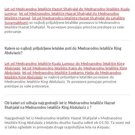
let od Mednarodno letališče Hazrat Shahjalal do Mednarodno letališče Kuala
Lumpur
,
let od Mednarodno letališče Hazrat Shahjalal do Mednarodno
letališče Hamad
,
let od Mednarodno letališče Hazrat Shahjalal do Letališče
Suvarnabhumi
so najbolj priljubljene letališke povezave iz Mednarodno
letališče Hazrat Shahjalal. Te povezave ponujajo priročne prestope za vaše
potovanje.
Katere so najbolj priljubljene letalske poti do Mednarodno letališče King
Abdulaziz?
let od Mednarodno letališče Kuala Lumpur do Mednarodno letališče King
Abdulaziz
,
let od Mednarodno letališče Kairo do Mednarodno letališče King
Abdulaziz
,
let od Mednarodno letališče Soekarno Hatta do Mednarodno
letališče King Abdulaziz
so najbolj priljubljene letališke povezave do
Mednarodno letališče King Abdulaziz. Te povezave ponujajo priročne
prestope za vaše potovanje.
Ob kateri uri odhaja najzgodnejši let iz Mednarodno letališče Hazrat
Shahjalal na Mednarodno letališče King Abdulaziz z ?
Najzgodnejši let iz Mednarodno letališče Hazrat Shahjalal v Mednarodno
letališče King Abdulaziz z letalsko družbo Saudia odleti ob 01:50. Ta vozni red
si lahko ogledate in primerjate druge razpoložljive lete na Airpazu.