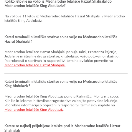
Koliko letov je na voljo iz Mednarodno letališče Hazrat Shahjalal do
Mednarodno letališče King Abdulaziz?
Na voljo je 11 letov iz Mednarodno letališče Hazrat Shahjalal v Mednarodno
letališče King Abdulaziz.
Kateri terminali in letališke storitve so na voljo na Mednarodno letališče
Hazrat Shahjalal?
Mednarodno letališče Hazrat Shahjalal ponuja Taksi, Prostor za kajenje,
Jedalenje in številne druge storitve, ki izboljšajo vašo potovalno izkušnjo.
Podrobnosti o storitvah in razporeditvi terminalov lahko preverite na
Mednarodno letališče Hazrat Shahjalal
.
Kateri terminali in letališke storitve so na voljo na Mednarodno letališče
King Abdulaziz?
Mednarodno letališče King Abdulaziz ponuja Parkirišča, Molitvena soba,
Klinika in lekarne in številne druge storitve za boljšo potovalno izkušnjo.
Podrobne informacije o objektih in razporeditvi terminalov najdete na
Mednarodno letališče King Abdulaziz
.
Katere so najbolj priljubljene letalske poti iz Mednarodno letališče Hazrat
Shahjalal?