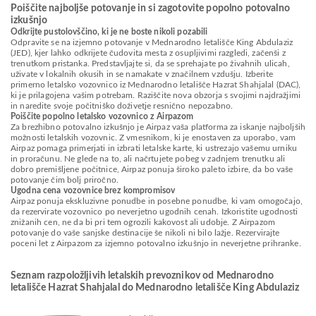
Poiščite najboljše potovanje in si zagotovite popolno potovalno
izkušnjo
Odkrijte pustolovščino, ki je ne boste nikoli pozabili
Odpravite se na izjemno potovanje v Mednarodno letališče King Abdulaziz
(JED), kjer lahko odkrijete čudovita mesta z osupljivimi razgledi, začenši z
trenutkom pristanka. Predstavljajte si, da se sprehajate po živahnih ulicah,
uživate v lokalnih okusih in se namakate v značilnem vzdušju. Izberite
primerno letalsko vozovnico iz Mednarodno letališče Hazrat Shahjalal (DAC),
ki je prilagojena vašim potrebam. Raziščite nova obzorja s svojimi najdražjimi
in naredite svoje počitniško doživetje resnično nepozabno.
Poiščite popolno letalsko vozovnico z Airpazom
Za brezhibno potovalno izkušnjo je Airpaz vaša platforma za iskanje najboljših
možnosti letalskih vozovnic. Z vmesnikom, ki je enostaven za uporabo, vam
Airpaz pomaga primerjati in izbrati letalske karte, ki ustrezajo vašemu urniku
in proračunu. Ne glede na to, ali načrtujete pobeg v zadnjem trenutku ali
dobro premišljene počitnice, Airpaz ponuja široko paleto izbire, da bo vaše
potovanje čim bolj priročno.
Ugodna cena vozovnice brez kompromisov
Airpaz ponuja ekskluzivne ponudbe in posebne ponudbe, ki vam omogočajo,
da rezervirate vozovnico po neverjetno ugodnih cenah. Izkoristite ugodnosti
znižanih cen, ne da bi pri tem ogrozili kakovost ali udobje. Z Airpazom
potovanje do vaše sanjske destinacije še nikoli ni bilo lažje. Rezervirajte
poceni let z Airpazom za izjemno potovalno izkušnjo in neverjetne prihranke.
Seznam razpoložljivih letalskih prevoznikov od Mednarodno
letališče Hazrat Shahjalal do Mednarodno letališče King Abdulaziz