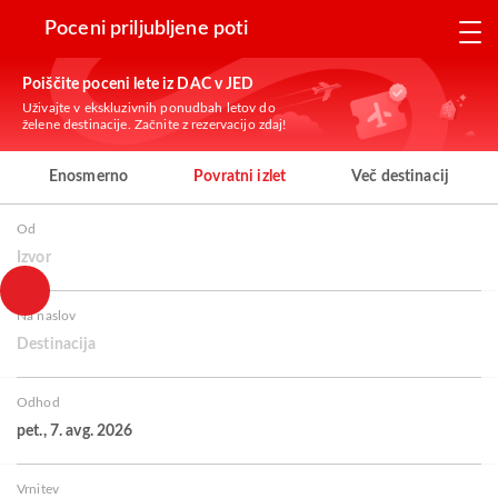
Poceni priljubljene poti
Poiščite poceni lete iz DAC v JED
Uživajte v ekskluzivnih ponudbah letov do
želene destinacije. Začnite z rezervacijo zdaj!
Enosmerno
Povratni izlet
Več destinacij
Od
Izvor
Na naslov
Destinacija
Odhod
pet., 7. avg. 2026
Vrnitev