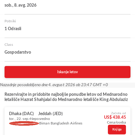
sob., 8. avg. 2026
Potniki
1 Odrasli
Class
Gospodarstvo
Iskanje letov
Nazadnje posodobljeno dne
4. avgust 2026 ob 23:47 GMT +0
Rezervirajte in pridobite najboljše ponudbe letov od Mednarodno
letališče Hazrat Shahjalal do Mednarodno letališče King Abdulaziz
Dhaka (DAC)
Jeddah (JED)
Začnite od
US$ 438.45
tor., 22. sep.
Neposredno
Cena/oseba
Biman Bangladesh Airlines
Knjiga