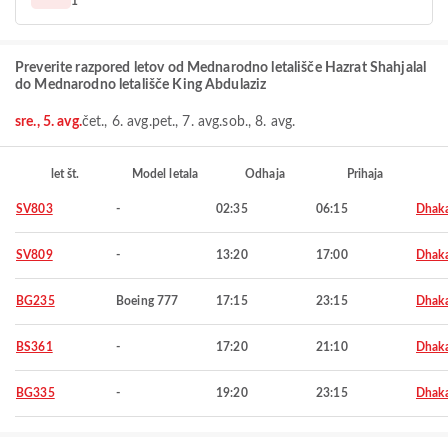
1
Preverite razpored letov od Mednarodno letališče Hazrat Shahjalal
do Mednarodno letališče King Abdulaziz
sre., 5. avg.
čet., 6. avg.
pet., 7. avg.
sob., 8. avg.
let št.
Model letala
Odhaja
Prihaja
SV803
-
02:35
06:15
Dhak
SV809
-
13:20
17:00
Dhak
BG235
Boeing 777
17:15
23:15
Dhak
BS361
-
17:20
21:10
Dhak
BG335
-
19:20
23:15
Dhak