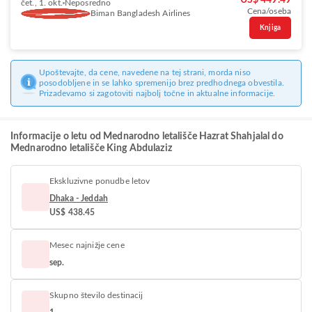
US$ 449.49
čet., 1. okt.
Neposredno
Cena/oseba
Biman Bangladesh Airlines
Knjiga
Upoštevajte, da cene, navedene na tej strani, morda niso
posodobljene in se lahko spremenijo brez predhodnega obvestila.
Prizadevamo si zagotoviti najbolj točne in aktualne informacije.
Informacije o letu od Mednarodno letališče Hazrat Shahjalal do
Mednarodno letališče King Abdulaziz
Ekskluzivne ponudbe letov
Dhaka - Jeddah
US$ 438.45
Mesec najnižje cene
sep.
Skupno število destinacij