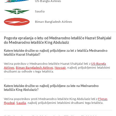
US-Bangla Airlines
Saudia
Biman Bangladesh Airlines
Pogosta vprašanja o letu od Mednarodno letališče Hazrat Shahjalal
do Mednarodno letališče King Abdulaziz
Katere letalske družbe so najbolj priljubljene za let z letališča Mednarodno
letališče Hazrat Shahjalal?
Večina potnikov z Mednarodno letališče Hazrat Shahjalal leti z
US-Bangla
Airlines
,
Biman Bangladesh Airlines
,
Novoair
, najbolj priljubljenimi letalskimi
družbami za odhode s tega letališča.
Katere letalske družbe so najbolj priljubljene za lete na Mednarodno
letališče King Abdulaziz?
Večina popotnikov proti Mednarodno letališče King Abdulaziz leti z
Flynas
,
flyadeal
,
Saudia
, najbolj priljubljenimi letalskimi družbami tega letališča.