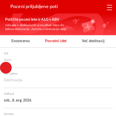
Poceni priljubljene poti
Poiščite poceni lete iz ALG v ABV
Uživajte v ekskluzivnih ponudbah letov do
želene destinacije. Začnite z rezervacijo zdaj!
Enosmerno
Povratni izlet
Več destinacij
Od
Izvor
Na naslov
Destinacija
Odhod
sob., 8. avg. 2026
Vrnitev