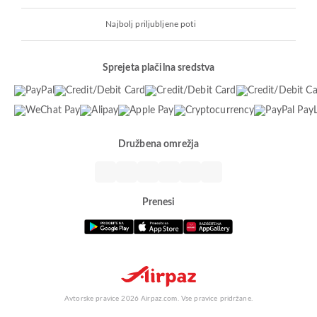
Najbolj priljubljene poti
Sprejeta plačilna sredstva
Družbena omrežja
Prenesi
Avtorske pravice 2026 Airpaz.com. Vse pravice pridržane.