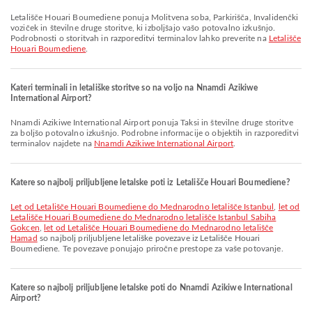
Letališče Houari Boumediene ponuja Molitvena soba, Parkirišča, Invalidenčki
voziček in številne druge storitve, ki izboljšajo vašo potovalno izkušnjo.
Podrobnosti o storitvah in razporeditvi terminalov lahko preverite na
Letališče
Houari Boumediene
.
Kateri terminali in letališke storitve so na voljo na Nnamdi Azikiwe
International Airport?
Nnamdi Azikiwe International Airport ponuja Taksi in številne druge storitve
za boljšo potovalno izkušnjo. Podrobne informacije o objektih in razporeditvi
terminalov najdete na
Nnamdi Azikiwe International Airport
.
Katere so najbolj priljubljene letalske poti iz Letališče Houari Boumediene?
let od Letališče Houari Boumediene do Mednarodno letališče Istanbul
,
let od
Letališče Houari Boumediene do Mednarodno letališče Istanbul Sabiha
Gokcen
,
let od Letališče Houari Boumediene do Mednarodno letališče
Hamad
so najbolj priljubljene letališke povezave iz Letališče Houari
Boumediene. Te povezave ponujajo priročne prestope za vaše potovanje.
Katere so najbolj priljubljene letalske poti do Nnamdi Azikiwe International
Airport?