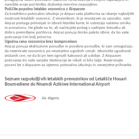
naredite svoje počitniško doživetje resnično nepozabno.
Poiščite popolno letalsko vozovnico z Airpazom
Za brezhibno potovalno izkušnjo je Airpaz vaša platforma za iskanje najboljših
možnosti letalskih vozovnic. Z vmesnikom, ki je enostaven za uporabo, vam
Airpaz pomaga primerjati in izbrati letalske karte, ki ustrezajo vašemu urniku
in proračunu. Ne glede na to, ali načrtujete pobeg v zadnjem trenutku ali
dobro premišljene počitnice, Airpaz ponuja široko paleto izbire, da bo vaše
potovanje čim bolj priročno.
Ugodna cena vozovnice brez kompromisov
Airpaz ponuja ekskluzivne ponudbe in posebne ponudbe, ki vam omogočajo,
da rezervirate vozovnico po neverjetno ugodnih cenah. Izkoristite ugodnosti
znižanih cen, ne da bi pri tem ogrozili kakovost ali udobje. Z Airpazom
potovanje do vaše sanjske destinacije še nikoli ni bilo lažje. Rezervirajte
poceni let z Airpazom za izjemno potovalno izkušnjo in neverjetne prihranke.
Seznam razpoložljivih letalskih prevoznikov od Letališče Houari
Boumediene do Nnamdi Azikiwe International Airport
Air Algerie