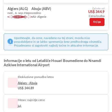
Algiers (ALG)
Abuja (ABV)
Začnite od
US$ 344.9
ned., 6. sep.
Neposredno
Cena/oseba
Air Algerie
Knjiga
Upoštevajte, da cene, navedene na tej strani, morda niso
posodobljene in se lahko spremenijo brez predhodnega obvestila.
Prizadevamo si zagotoviti najbolj točne in aktualne informacije.
Informacije o letu od Letališče Houari Boumediene do Nnamdi
Azikiwe International Airport
Ekskluzivne ponudbe letov
Algiers - Abuja
US$ 344.89
Mesec najnižje cene
jul.