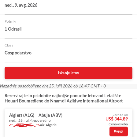
ned., 9. avg. 2026
Potniki
1 Odrasli
Class
Gospodarstvo
Iskanje letov
Nazadnje posodobljeno dne
25. julij 2026 ob 18:47 GMT +0
Rezervirajte in pridobite najboljše ponudbe letov od Letališče
Houari Boumediene do Nnamdi Azikiwe International Airport
Algiers (ALG)
Abuja (ABV)
Začnite od
US$ 344.89
ned., 26. jul.
Neposredno
Cena/oseba
Air Algerie
Knjiga