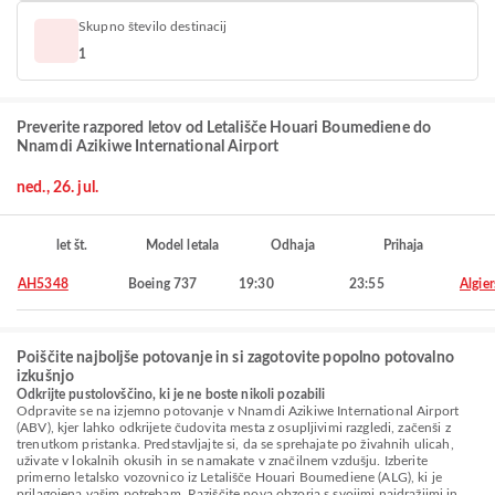
Skupno število destinacij
1
Preverite razpored letov od Letališče Houari Boumediene do
Nnamdi Azikiwe International Airport
ned., 26. jul.
let št.
Model letala
Odhaja
Prihaja
AH5348
Boeing 737
19:30
23:55
Algier
Poiščite najboljše potovanje in si zagotovite popolno potovalno
izkušnjo
Odkrijte pustolovščino, ki je ne boste nikoli pozabili
Odpravite se na izjemno potovanje v Nnamdi Azikiwe International Airport
(ABV), kjer lahko odkrijete čudovita mesta z osupljivimi razgledi, začenši z
trenutkom pristanka. Predstavljajte si, da se sprehajate po živahnih ulicah,
uživate v lokalnih okusih in se namakate v značilnem vzdušju. Izberite
primerno letalsko vozovnico iz Letališče Houari Boumediene (ALG), ki je
prilagojena vašim potrebam. Raziščite nova obzorja s svojimi najdražjimi in