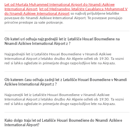
let od Murtala Muhammed International Airport do Nnamdi Azikiwe
International Airport
,
let od Mednarodno letališče Casablanca Mohammed V
do Nnamdi Azikiwe International Airport
so najbolj priljubljene letališke
povezave do Nnamdi Azikiwe International Airport. Te povezave ponujajo
priročne prestope za vaše potovanje.
Ob kateri uri odhaja najzgodnejši let iz Letališče Houari Boumediene na
Nnamdi Azikiwe International Airport z ?
Najzgodnejši let iz Letališče Houari Boumediene v Nnamdi Azikiwe
International Airport z letalsko družbo Air Algerie odleti ob 19:30. Ta vozni
red si lahko ogledate in primerjate druge razpoložljive lete na Airpazu.
Ob katerem času odhaja zadnji let z Letališče Houari Boumediene v Nnamdi
Azikiwe International Airport z ?
Najpoznejši let iz Letališče Houari Boumediene v Nnamdi Azikiwe
International Airport z letalsko družbo Air Algerie odleti ob 19:30. Ta vozni
red si lahko ogledate in primerjate druge razpoložljive lete na Airpazu.
Kako dolgo traja let od Letališče Houari Boumediene do Nnamdi Azikiwe
International Airport?