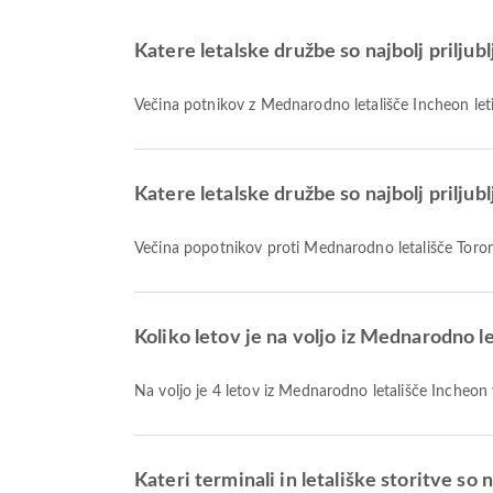
Katere letalske družbe so najbolj priljub
Večina potnikov z Mednarodno letališče Incheon let
Katere letalske družbe so najbolj prilju
Večina popotnikov proti Mednarodno letališče Toron
Koliko letov je na voljo iz Mednarodno 
Na voljo je 4 letov iz Mednarodno letališče Incheo
Kateri terminali in letališke storitve so