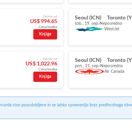
Začnite od
Seoul (ICN)
Toronto (
US$ 994.65
sob., 19. sep.
Neposredno
Cena/oseba
WestJet
Knjiga
Začnite od
Seoul (ICN)
Toronto (
US$ 1,022.96
pon., 21. sep.
Neposredno
Cena/oseba
Air Canada
Knjiga
, morda niso posodobljene in se lahko spremenijo brez predhodnega obves