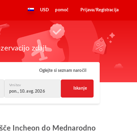
USD
pomoč
Prijava/Registracija
zervacijo zdaj!
Oglejte si seznam naročil
Vrnitev
Iskanje
pon., 10. avg. 2026
ališče Incheon do Mednarodno