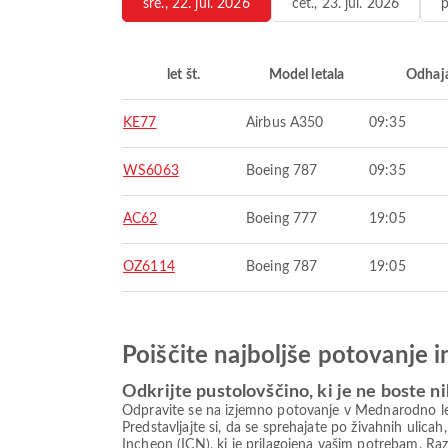
sre., 22. jul. 2026
čet., 23. jul. 2026
p
let št.
Model letala
Odhaj
KE77
Airbus A350
09:35
WS6063
Boeing 787
09:35
AC62
Boeing 777
19:05
OZ6114
Boeing 787
19:05
Poiščite najboljše potovanje 
Odkrijte pustolovščino, ki je ne boste ni
Odpravite se na izjemno potovanje v Mednarodno leta
Predstavljajte si, da se sprehajate po živahnih ulica
Incheon (ICN), ki je prilagojena vašim potrebam. Raz