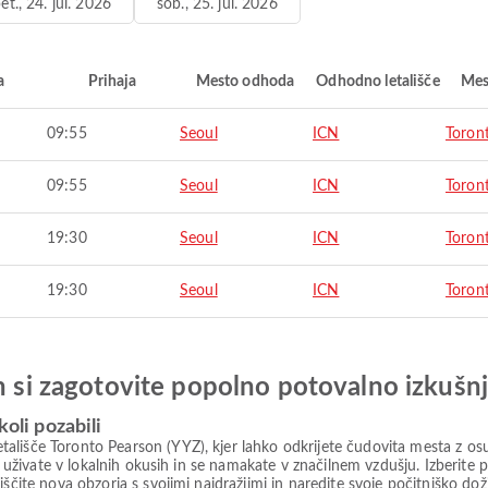
et., 24. jul. 2026
sob., 25. jul. 2026
a
Prihaja
Mesto odhoda
Odhodno letališče
Mes
09:55
Seoul
ICN
Toron
09:55
Seoul
ICN
Toron
19:30
Seoul
ICN
Toron
19:30
Seoul
ICN
Toron
in si zagotovite popolno potovalno izkušn
koli pozabili
lišče Toronto Pearson (YYZ), kjer lahko odkrijete čudovita mesta z osupl
h, uživate v lokalnih okusih in se namakate v značilnem vzdušju. Izberit
iščite nova obzorja s svojimi najdražjimi in naredite svoje počitniško do