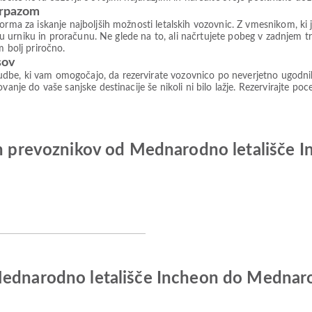
irpazom
forma za iskanje najboljših možnosti letalskih vozovnic. Z vmesnikom, 
šemu urniku in proračunu. Ne glede na to, ali načrtujete pobeg v zadnjem t
m bolj priročno.
sov
be, ki vam omogočajo, da rezervirate vozovnico po neverjetno ugodnih c
vanje do vaše sanjske destinacije še nikoli ni bilo lažje. Rezervirajte po
kih prevoznikov od Mednarodno letališče
Mednarodno letališče Incheon do Mednaro