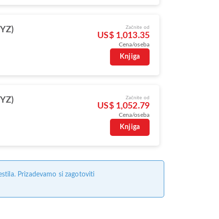
Začnite od
YYZ)
US$ 1,013.35
Cena/oseba
Knjiga
Začnite od
YYZ)
US$ 1,052.79
Cena/oseba
Knjiga
tila. Prizadevamo si zagotoviti