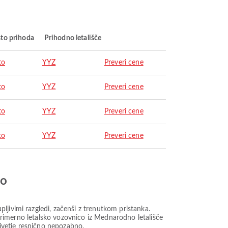
to prihoda
Prihodno letališče
to
YYZ
Preveri cene
to
YYZ
Preveri cene
to
YYZ
Preveri cene
to
YYZ
Preveri cene
jo
jivimi razgledi, začenši z trenutkom pristanka.
e primerno letalsko vozovnico iz Mednarodno letališče
živetje resnično nepozabno.