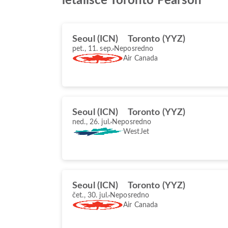
letališče Toronto Pearson
Seoul (ICN)
Toronto (YYZ)
pet., 11. sep.
Neposredno
Air Canada
Seoul (ICN)
Toronto (YYZ)
ned., 26. jul.
Neposredno
WestJet
Seoul (ICN)
Toronto (YYZ)
čet., 30. jul.
Neposredno
Air Canada