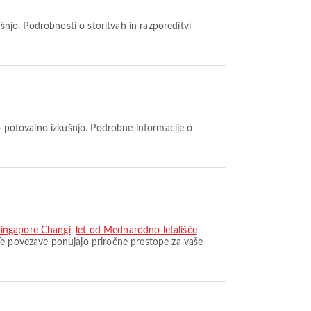
Singapore Changi
,
let od Mednarodno letališče
 Te povezave ponujajo priročne prestope za vaše