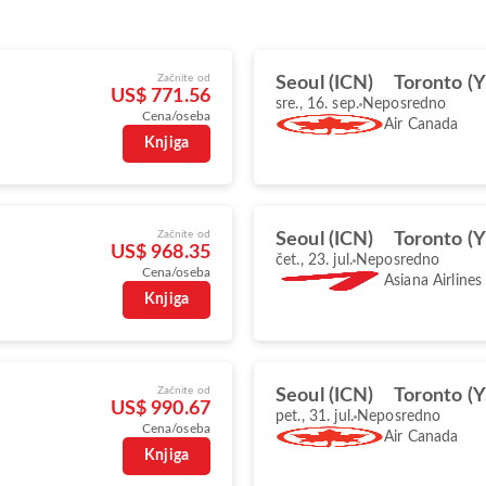
Začnite od
Seoul (ICN)
Toronto (
US$ 771.56
sre., 16. sep.
Neposredno
Cena/oseba
Air Canada
Knjiga
Začnite od
Seoul (ICN)
Toronto (
US$ 968.35
čet., 23. jul.
Neposredno
Cena/oseba
Asiana Airlines
Knjiga
Začnite od
Seoul (ICN)
Toronto (
US$ 990.67
pet., 31. jul.
Neposredno
Cena/oseba
Air Canada
Knjiga