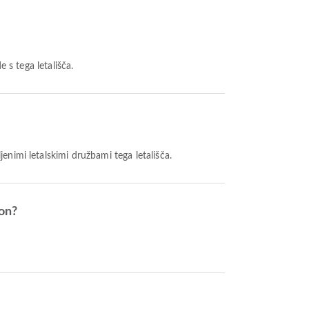
e s tega letališča.
bljenimi letalskimi družbami tega letališča.
son?