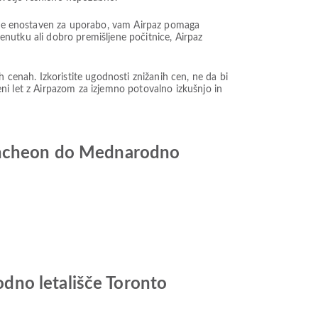
ki je enostaven za uporabo, vam Airpaz pomaga
renutku ali dobro premišljene počitnice, Airpaz
enah. Izkoristite ugodnosti znižanih cen, ne da bi
ceni let z Airpazom za izjemno potovalno izkušnjo in
 Incheon do Mednarodno
dno letališče Toronto