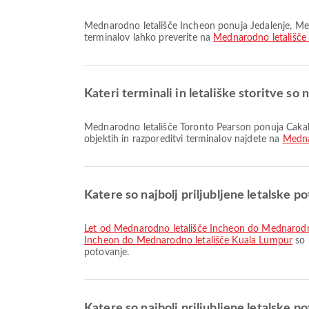
Mednarodno letališče Incheon ponuja Jedalenje, Menjalnica, Taksi in številne druge storitve, ki izboljšajo vašo potovalno izkušnjo. Podrobnosti o storitvah in razporeditvi
terminalov lahko preverite na
Mednarodno letališče
Kateri terminali in letališke storitve s
Mednarodno letališče Toronto Pearson ponuja Čakalnica, Letališki hotel, Avtobusni prevoz in številne druge storitve za boljšo potovalno izkušnjo. Podrobne informacije o
objektih in razporeditvi terminalov najdete na
Medna
Katere so najbolj priljubljene letalske p
let od Mednarodno letališče Incheon do Mednarodn
Incheon do Mednarodno letališče Kuala Lumpur
so 
potovanje.
Katere so najbolj priljubljene letalske 