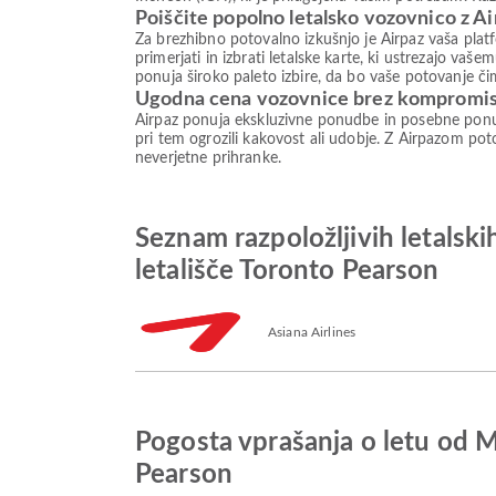
Poiščite popolno letalsko vozovnico z A
Za brezhibno potovalno izkušnjo je Airpaz vaša plat
primerjati in izbrati letalske karte, ki ustrezajo va
ponuja široko paleto izbire, da bo vaše potovanje či
Ugodna cena vozovnice brez kompromi
Airpaz ponuja ekskluzivne ponudbe in posebne ponud
pri tem ogrozili kakovost ali udobje. Z Airpazom poto
neverjetne prihranke.
Seznam razpoložljivih letals
letališče Toronto Pearson
Asiana Airlines
Pogosta vprašanja o letu od 
Pearson