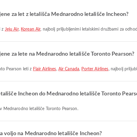
ljene za let z letališča Mednarodno letališče Incheon?
i z
Jeju Air
,
Korean Air
, najbolj priljubljenimi letalskimi družbami za odhod
bljene za lete na Mednarodno letališče Toronto Pearson?
to Pearson leti z
Flair Airlines
,
Air Canada
,
Porter Airlines
, najbolj prilju
letališče Incheon do Mednarodno letališče Toronto Pear
n v Mednarodno letališče Toronto Pearson.
 na voljo na Mednarodno letališče Incheon?