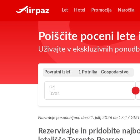
Let
Hotel
Promocija
Naročila
Poiščite poceni lete
Uživajte v ekskluzivnih ponudba
Povratni izlet
Gospodarstvo
1 Potnika
Od
Nazadnje posodobljeno dne
21. julij 2026 ob 17:47 GM
Rezervirajte in pridobite na