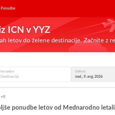
Ponudbe
 iz ICN v YYZ
h letov do želene destinacije. Začnite z re
Na naslov
Odhod
ned., 9. avg. 2026
T +0
jboljše ponudbe letov od Mednarodno let