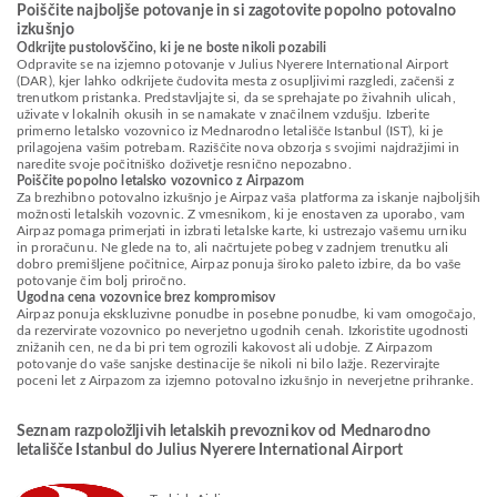
Poiščite najboljše potovanje in si zagotovite popolno potovalno
izkušnjo
Odkrijte pustolovščino, ki je ne boste nikoli pozabili
Odpravite se na izjemno potovanje v Julius Nyerere International Airport
(DAR), kjer lahko odkrijete čudovita mesta z osupljivimi razgledi, začenši z
trenutkom pristanka. Predstavljajte si, da se sprehajate po živahnih ulicah,
uživate v lokalnih okusih in se namakate v značilnem vzdušju. Izberite
primerno letalsko vozovnico iz Mednarodno letališče Istanbul (IST), ki je
prilagojena vašim potrebam. Raziščite nova obzorja s svojimi najdražjimi in
naredite svoje počitniško doživetje resnično nepozabno.
Poiščite popolno letalsko vozovnico z Airpazom
Za brezhibno potovalno izkušnjo je Airpaz vaša platforma za iskanje najboljših
možnosti letalskih vozovnic. Z vmesnikom, ki je enostaven za uporabo, vam
Airpaz pomaga primerjati in izbrati letalske karte, ki ustrezajo vašemu urniku
in proračunu. Ne glede na to, ali načrtujete pobeg v zadnjem trenutku ali
dobro premišljene počitnice, Airpaz ponuja široko paleto izbire, da bo vaše
potovanje čim bolj priročno.
Ugodna cena vozovnice brez kompromisov
Airpaz ponuja ekskluzivne ponudbe in posebne ponudbe, ki vam omogočajo,
da rezervirate vozovnico po neverjetno ugodnih cenah. Izkoristite ugodnosti
znižanih cen, ne da bi pri tem ogrozili kakovost ali udobje. Z Airpazom
potovanje do vaše sanjske destinacije še nikoli ni bilo lažje. Rezervirajte
poceni let z Airpazom za izjemno potovalno izkušnjo in neverjetne prihranke.
Seznam razpoložljivih letalskih prevoznikov od Mednarodno
letališče Istanbul do Julius Nyerere International Airport