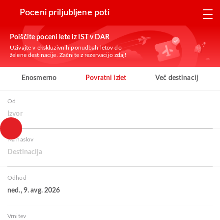
Poceni priljubljene poti
Poiščite poceni lete iz IST v DAR
Uživajte v ekskluzivnih ponudbah letov do
želene destinacije. Začnite z rezervacijo zdaj!
Enosmerno
Povratni izlet
Več destinacij
Od
Izvor
Na naslov
Destinacija
Odhod
ned., 9. avg. 2026
Vrnitev