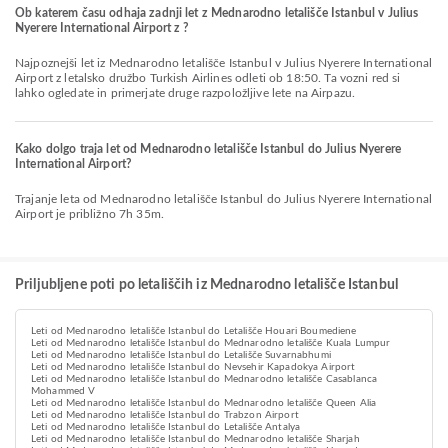
Ob katerem času odhaja zadnji let z Mednarodno letališče Istanbul v Julius
Nyerere International Airport z ?
Najpoznejši let iz Mednarodno letališče Istanbul v Julius Nyerere International
Airport z letalsko družbo Turkish Airlines odleti ob 18:50. Ta vozni red si
lahko ogledate in primerjate druge razpoložljive lete na Airpazu.
Kako dolgo traja let od Mednarodno letališče Istanbul do Julius Nyerere
International Airport?
Trajanje leta od Mednarodno letališče Istanbul do Julius Nyerere International
Airport je približno 7h 35m.
Priljubljene poti po letališčih iz Mednarodno letališče Istanbul
Leti od Mednarodno letališče Istanbul do Letališče Houari Boumediene
Leti od Mednarodno letališče Istanbul do Mednarodno letališče Kuala Lumpur
Leti od Mednarodno letališče Istanbul do Letališče Suvarnabhumi
Leti od Mednarodno letališče Istanbul do Nevsehir Kapadokya Airport
Leti od Mednarodno letališče Istanbul do Mednarodno letališče Casablanca
Mohammed V
Leti od Mednarodno letališče Istanbul do Mednarodno letališče Queen Alia
Leti od Mednarodno letališče Istanbul do Trabzon Airport
Leti od Mednarodno letališče Istanbul do Letališče Antalya
Leti od Mednarodno letališče Istanbul do Mednarodno letališče Sharjah