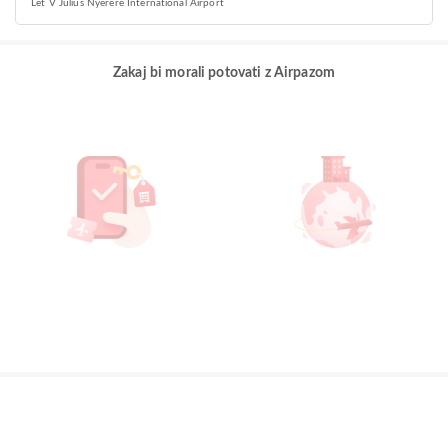
Let V Julius Nyerere International Airport
Zakaj bi morali potovati z Airpazom