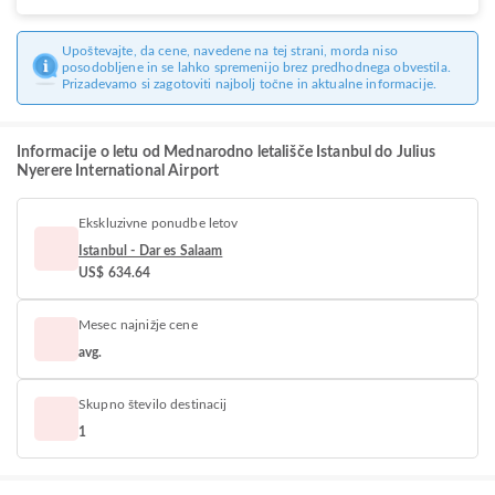
Upoštevajte, da cene, navedene na tej strani, morda niso
posodobljene in se lahko spremenijo brez predhodnega obvestila.
Prizadevamo si zagotoviti najbolj točne in aktualne informacije.
Informacije o letu od Mednarodno letališče Istanbul do Julius
Nyerere International Airport
Ekskluzivne ponudbe letov
Istanbul - Dar es Salaam
US$ 634.64
Mesec najnižje cene
avg.
Skupno število destinacij
1