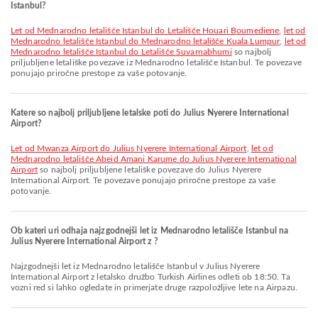
Istanbul?
let od Mednarodno letališče Istanbul do Letališče Houari Boumediene
,
let od
Mednarodno letališče Istanbul do Mednarodno letališče Kuala Lumpur
,
let od
Mednarodno letališče Istanbul do Letališče Suvarnabhumi
so najbolj
priljubljene letališke povezave iz Mednarodno letališče Istanbul. Te povezave
ponujajo priročne prestope za vaše potovanje.
Katere so najbolj priljubljene letalske poti do Julius Nyerere International
Airport?
let od Mwanza Airport do Julius Nyerere International Airport
,
let od
Mednarodno letališče Abeid Amani Karume do Julius Nyerere International
Airport
so najbolj priljubljene letališke povezave do Julius Nyerere
International Airport. Te povezave ponujajo priročne prestope za vaše
potovanje.
Ob kateri uri odhaja najzgodnejši let iz Mednarodno letališče Istanbul na
Julius Nyerere International Airport z ?
Najzgodnejši let iz Mednarodno letališče Istanbul v Julius Nyerere
International Airport z letalsko družbo Turkish Airlines odleti ob 18:50. Ta
vozni red si lahko ogledate in primerjate druge razpoložljive lete na Airpazu.