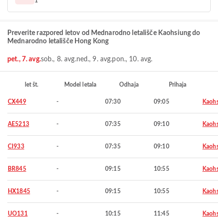
1
Preverite razpored letov od Mednarodno letališče Kaohsiung do
Mednarodno letališče Hong Kong
pet., 7. avg.
sob., 8. avg.
ned., 9. avg.
pon., 10. avg.
let št.
Model letala
Odhaja
Prihaja
CX449
-
07:30
09:05
Kaohs
AE5213
-
07:35
09:10
Kaohs
CI933
-
07:35
09:10
Kaohs
BR845
-
09:15
10:55
Kaohs
HX1845
-
09:15
10:55
Kaohs
UO131
-
10:15
11:45
Kaohs