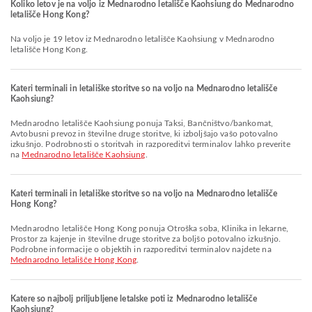
Koliko letov je na voljo iz Mednarodno letališče Kaohsiung do Mednarodno
letališče Hong Kong?
Na voljo je 19 letov iz Mednarodno letališče Kaohsiung v Mednarodno
letališče Hong Kong.
Kateri terminali in letališke storitve so na voljo na Mednarodno letališče
Kaohsiung?
Mednarodno letališče Kaohsiung ponuja Taksi, Bančništvo/bankomat,
Avtobusni prevoz in številne druge storitve, ki izboljšajo vašo potovalno
izkušnjo. Podrobnosti o storitvah in razporeditvi terminalov lahko preverite
na
Mednarodno letališče Kaohsiung
.
Kateri terminali in letališke storitve so na voljo na Mednarodno letališče
Hong Kong?
Mednarodno letališče Hong Kong ponuja Otroška soba, Klinika in lekarne,
Prostor za kajenje in številne druge storitve za boljšo potovalno izkušnjo.
Podrobne informacije o objektih in razporeditvi terminalov najdete na
Mednarodno letališče Hong Kong
.
Katere so najbolj priljubljene letalske poti iz Mednarodno letališče
Kaohsiung?