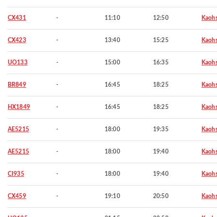
CX431
-
11:10
12:50
Kaohs
CX423
-
13:40
15:25
Kaohs
UO133
-
15:00
16:35
Kaohs
BR849
-
16:45
18:25
Kaohs
HX1849
-
16:45
18:25
Kaohs
AE5215
-
18:00
19:35
Kaohs
AE5215
-
18:00
19:40
Kaohs
CI935
-
18:00
19:40
Kaohs
CX459
-
19:10
20:50
Kaohs