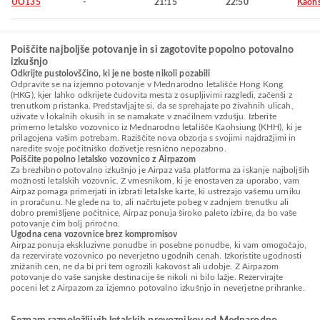
UO135
-
21:15
22:50
Kaohs
Poiščite najboljše potovanje in si zagotovite popolno potovalno
izkušnjo
Odkrijte pustolovščino, ki je ne boste nikoli pozabili
Odpravite se na izjemno potovanje v Mednarodno letališče Hong Kong
(HKG), kjer lahko odkrijete čudovita mesta z osupljivimi razgledi, začenši z
trenutkom pristanka. Predstavljajte si, da se sprehajate po živahnih ulicah,
uživate v lokalnih okusih in se namakate v značilnem vzdušju. Izberite
primerno letalsko vozovnico iz Mednarodno letališče Kaohsiung (KHH), ki je
prilagojena vašim potrebam. Raziščite nova obzorja s svojimi najdražjimi in
naredite svoje počitniško doživetje resnično nepozabno.
Poiščite popolno letalsko vozovnico z Airpazom
Za brezhibno potovalno izkušnjo je Airpaz vaša platforma za iskanje najboljših
možnosti letalskih vozovnic. Z vmesnikom, ki je enostaven za uporabo, vam
Airpaz pomaga primerjati in izbrati letalske karte, ki ustrezajo vašemu urniku
in proračunu. Ne glede na to, ali načrtujete pobeg v zadnjem trenutku ali
dobro premišljene počitnice, Airpaz ponuja široko paleto izbire, da bo vaše
potovanje čim bolj priročno.
Ugodna cena vozovnice brez kompromisov
Airpaz ponuja ekskluzivne ponudbe in posebne ponudbe, ki vam omogočajo,
da rezervirate vozovnico po neverjetno ugodnih cenah. Izkoristite ugodnosti
znižanih cen, ne da bi pri tem ogrozili kakovost ali udobje. Z Airpazom
potovanje do vaše sanjske destinacije še nikoli ni bilo lažje. Rezervirajte
poceni let z Airpazom za izjemno potovalno izkušnjo in neverjetne prihranke.