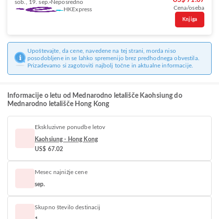
US$ 71.67
sob., 19. sep.
Neposredno
Cena/oseba
HKExpress
Knjiga
Upoštevajte, da cene, navedene na tej strani, morda niso
posodobljene in se lahko spremenijo brez predhodnega obvestila.
Prizadevamo si zagotoviti najbolj točne in aktualne informacije.
Informacije o letu od Mednarodno letališče Kaohsiung do
Mednarodno letališče Hong Kong
Ekskluzivne ponudbe letov
Kaohsiung - Hong Kong
US$ 67.02
Mesec najnižje cene
sep.
Skupno število destinacij