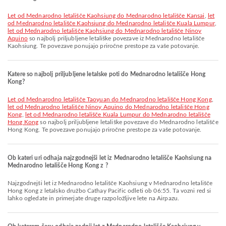
let od Mednarodno letališče Kaohsiung do Mednarodno letališče Kansai
,
let
od Mednarodno letališče Kaohsiung do Mednarodno letališče Kuala Lumpur
,
let od Mednarodno letališče Kaohsiung do Mednarodno letališče Ninoy
Aquino
so najbolj priljubljene letališke povezave iz Mednarodno letališče
Kaohsiung. Te povezave ponujajo priročne prestope za vaše potovanje.
Katere so najbolj priljubljene letalske poti do Mednarodno letališče Hong
Kong?
let od Mednarodno letališče Taoyuan do Mednarodno letališče Hong Kong
,
let od Mednarodno letališče Ninoy Aquino do Mednarodno letališče Hong
Kong
,
let od Mednarodno letališče Kuala Lumpur do Mednarodno letališče
Hong Kong
so najbolj priljubljene letališke povezave do Mednarodno letališče
Hong Kong. Te povezave ponujajo priročne prestope za vaše potovanje.
Ob kateri uri odhaja najzgodnejši let iz Mednarodno letališče Kaohsiung na
Mednarodno letališče Hong Kong z ?
Najzgodnejši let iz Mednarodno letališče Kaohsiung v Mednarodno letališče
Hong Kong z letalsko družbo Cathay Pacific odleti ob 06:55. Ta vozni red si
lahko ogledate in primerjate druge razpoložljive lete na Airpazu.