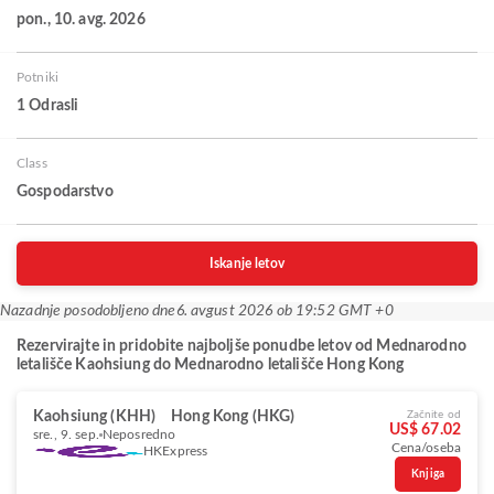
pon., 10. avg. 2026
Potniki
1 Odrasli
Class
Gospodarstvo
Iskanje letov
Nazadnje posodobljeno dne
6. avgust 2026 ob 19:52 GMT +0
Rezervirajte in pridobite najboljše ponudbe letov od Mednarodno
letališče Kaohsiung do Mednarodno letališče Hong Kong
Kaohsiung (KHH)
Hong Kong (HKG)
Začnite od
US$ 67.02
sre., 9. sep.
Neposredno
Cena/oseba
HKExpress
Knjiga