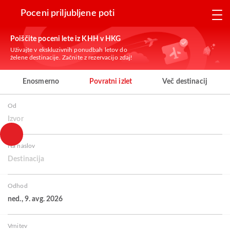
Poceni priljubljene poti
Poiščite poceni lete iz KHH v HKG
Uživajte v ekskluzivnih ponudbah letov do
želene destinacije. Začnite z rezervacijo zdaj!
Enosmerno
Povratni izlet
Več destinacij
Od
Izvor
Na naslov
Destinacija
Odhod
ned., 9. avg. 2026
Vrnitev