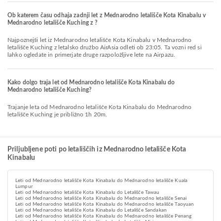
Ob katerem času odhaja zadnji let z Mednarodno letališče Kota Kinabalu v
Mednarodno letališče Kuching z ?
Najpoznejši let iz Mednarodno letališče Kota Kinabalu v Mednarodno
letališče Kuching z letalsko družbo AirAsia odleti ob 23:05. Ta vozni red si
lahko ogledate in primerjate druge razpoložljive lete na Airpazu.
Kako dolgo traja let od Mednarodno letališče Kota Kinabalu do
Mednarodno letališče Kuching?
Trajanje leta od Mednarodno letališče Kota Kinabalu do Mednarodno
letališče Kuching je približno 1h 20m.
Priljubljene poti po letališčih iz Mednarodno letališče Kota
Kinabalu
Leti od Mednarodno letališče Kota Kinabalu do Mednarodno letališče Kuala
Lumpur
Leti od Mednarodno letališče Kota Kinabalu do Letališče Tawau
Leti od Mednarodno letališče Kota Kinabalu do Mednarodno letališče Senai
Leti od Mednarodno letališče Kota Kinabalu do Mednarodno letališče Taoyuan
Leti od Mednarodno letališče Kota Kinabalu do Letališče Sandakan
Leti od Mednarodno letališče Kota Kinabalu do Mednarodno letališče Penang