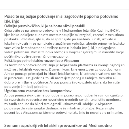
Poiščite najboljše potovanje in si zagotovite popolno potovalno
izkušnjo
Odkrijte pustolovščino, ki je ne boste nikoli pozabili
Odpravite se na izjemno potovanje v Mednarodno letališče Kuching (KCH),
kjer lahko odkrijete čudovita mesta z osupljivimi razgledi, začenši z trenutkom
pristanka. Predstavljajte si, da se sprehajate po živahnih ulicah, uživate v
lokalnih okusih in se namakate v značilnem vzdušju. Izberite primerno letalsko
vozovnico iz Mednarodno letališče Kota Kinabalu (BKI), ki je prilagojena
vašim potrebam. Raziščite nova obzorja s svojimi najdražjimi in naredite svoje
počitniško doživetje resnično nepozabno.
Poiščite popolno letalsko vozovnico z Airpazom
Za brezhibno potovalno izkušnjo je Airpaz vaša platforma za iskanje najboljših
možnosti letalskih vozovnic. Z vmesnikom, ki je enostaven za uporabo, vam
Airpaz pomaga primerjati in izbrati letalske karte, ki ustrezajo vašemu urniku
in proračunu. Ne glede na to, ali načrtujete pobeg v zadnjem trenutku ali
dobro premišljene počitnice, Airpaz ponuja široko paleto izbire, da bo vaše
potovanje čim bolj priročno.
Ugodna cena vozovnice brez kompromisov
Airpaz ponuja ekskluzivne ponudbe in posebne ponudbe, ki vam omogočajo,
da rezervirate vozovnico po neverjetno ugodnih cenah. Izkoristite ugodnosti
znižanih cen, ne da bi pri tem ogrozili kakovost ali udobje. Z Airpazom
potovanje do vaše sanjske destinacije še nikoli ni bilo lažje. Rezervirajte
poceni let z Airpazom za izjemno potovalno izkušnjo in neverjetne prihranke.
Seznam razpoložljivih letalskih prevoznikov od Mednarodno