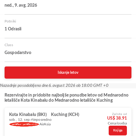
ned., 9. avg. 2026
Potniki
1 Odrasli
Class
Gospodarstvo
Iskanje letov
Nazadnje posodobljeno dne
6. avgust 2026 ob 18:00 GMT +0
Rezervirajte in pridobite najboljše ponudbe letov od Mednarodno
letališče Kota Kinabalu do Mednarodno letališče Kuching
Kota Kinabalu (BKI)
Kuching (KCH)
Začnite od
US$ 38.91
sob., 12. sep.
Neposredno
Cena/oseba
AirAsia
Knjiga