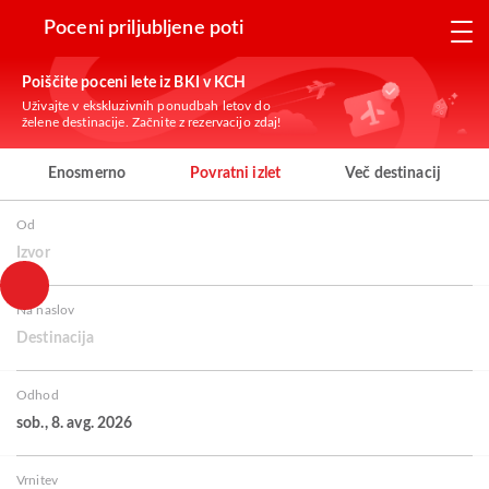
Poceni priljubljene poti
Poiščite poceni lete iz BKI v KCH
Uživajte v ekskluzivnih ponudbah letov do
želene destinacije. Začnite z rezervacijo zdaj!
Enosmerno
Povratni izlet
Več destinacij
Od
Izvor
Na naslov
Destinacija
Odhod
sob., 8. avg. 2026
Vrnitev