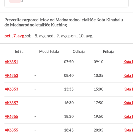
1
Preverite razpored letov od Mednarodno letališče Kota Kinabalu
do Mednarodno letališče Kuching
pet., 7. avg.
sob., 8. avg.
ned., 9. avg.
pon., 10. avg.
let št.
Model letala
Odhaja
Prihaja
AK6351
-
07:50
09:10
Kota 
AK6353
-
08:40
10:05
Kota 
AK6353
-
13:35
15:00
Kota 
AK6357
-
16:30
17:50
Kota 
AK6355
-
18:30
19:50
Kota 
AK6355
-
18:45
20:05
Kota 