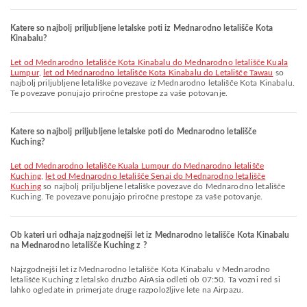
Katere so najbolj priljubljene letalske poti iz Mednarodno letališče Kota
Kinabalu?
let od Mednarodno letališče Kota Kinabalu do Mednarodno letališče Kuala
Lumpur
,
let od Mednarodno letališče Kota Kinabalu do Letališče Tawau
so
najbolj priljubljene letališke povezave iz Mednarodno letališče Kota Kinabalu.
Te povezave ponujajo priročne prestope za vaše potovanje.
Katere so najbolj priljubljene letalske poti do Mednarodno letališče
Kuching?
let od Mednarodno letališče Kuala Lumpur do Mednarodno letališče
Kuching
,
let od Mednarodno letališče Senai do Mednarodno letališče
Kuching
so najbolj priljubljene letališke povezave do Mednarodno letališče
Kuching. Te povezave ponujajo priročne prestope za vaše potovanje.
Ob kateri uri odhaja najzgodnejši let iz Mednarodno letališče Kota Kinabalu
na Mednarodno letališče Kuching z ?
Najzgodnejši let iz Mednarodno letališče Kota Kinabalu v Mednarodno
letališče Kuching z letalsko družbo AirAsia odleti ob 07:50. Ta vozni red si
lahko ogledate in primerjate druge razpoložljive lete na Airpazu.