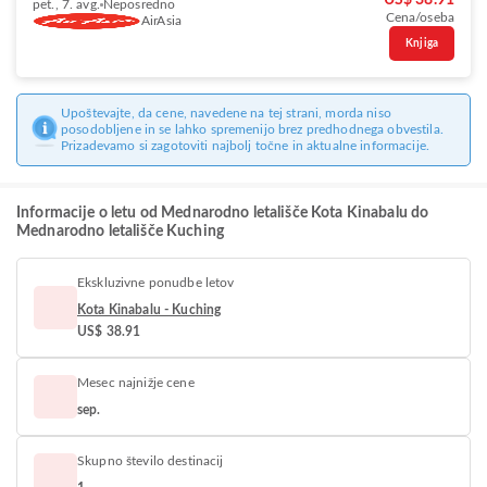
US$ 38.91
pet., 7. avg.
Neposredno
Cena/oseba
AirAsia
Knjiga
Upoštevajte, da cene, navedene na tej strani, morda niso
posodobljene in se lahko spremenijo brez predhodnega obvestila.
Prizadevamo si zagotoviti najbolj točne in aktualne informacije.
Informacije o letu od Mednarodno letališče Kota Kinabalu do
Mednarodno letališče Kuching
Ekskluzivne ponudbe letov
Kota Kinabalu - Kuching
US$ 38.91
Mesec najnižje cene
sep.
Skupno število destinacij