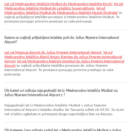
let od Mednarodno letališče Muškat do Mednarodno letališče Kochi
,
let od
Mednarodno letališče Muškat do Letališče Suvarnabhumi
,
let od
Mednarodno letališče Muškat do Mednarodno letališče Hazrat Shahjalal
so
najbolj priljubljene letališke povezave iz Mednarodno letališče Muškat. Te
povezave ponujajo priročne prestope za vaše potovanje.
Katere so najbolj priljubljene letalske poti do Julius Nyerere International
Airport?
let od Mwanza Airport do Julius Nyerere International Airport
,
let od
Mednarodno letališče Abeid Amani Karume do Julius Nyerere International
Airport
,
let od Mednarodno letališče Istanbul do Julius Nyerere International
Airport
so najbolj priljubljene letališke povezave do Julius Nyerere
International Airport. Te povezave ponujajo priročne prestope za vaše
potovanje.
Ob kateri uri odhaja najzgodnejši let iz Mednarodno letališče Muškat na
Julius Nyerere International Airport z ?
Najzgodnejši let iz Mednarodno letališče Muškat v Julius Nyerere
International Airport z letalsko družbo Air Tanzania odleti ob 03:50. Ta vozni
red si lahko ogledate in primerjate druge razpoložljive lete na Airpazu.
Ob katerem času odhaja zadnji let z Mednarodno letališče Muškat v Julius