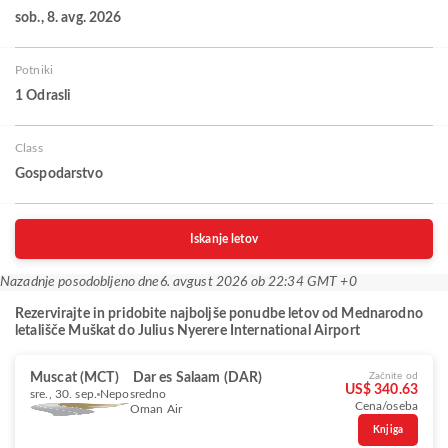
sob., 8. avg. 2026
Potniki
1 Odrasli
Class
Gospodarstvo
Iskanje letov
Nazadnje posodobljeno dne
6. avgust 2026 ob 22:34 GMT +0
Rezervirajte in pridobite najboljše ponudbe letov od Mednarodno
letališče Muškat do Julius Nyerere International Airport
Muscat (MCT)
Dar es Salaam (DAR)
Začnite od
US$ 340.63
sre., 30. sep.
Neposredno
Cena/oseba
Oman Air
Knjiga