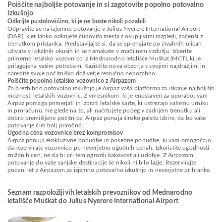
Poiščite najboljše potovanje in si zagotovite popolno potovalno
izkušnjo
Odkrijte pustolovščino, ki je ne boste nikoli pozabili
Odpravite se na izjemno potovanje v Julius Nyerere International Airport
(DAR), kjer lahko odkrijete čudovita mesta z osupljivimi razgledi, začenši z
trenutkom pristanka. Predstavljajte si, da se sprehajate po živahnih ulicah,
uživate v lokalnih okusih in se namakate v značilnem vzdušju. Izberite
primerno letalsko vozovnico iz Mednarodno letališče Muškat (MCT), ki je
prilagojena vašim potrebam. Raziščite nova obzorja s svojimi najdražjimi in
naredite svoje počitniško doživetje resnično nepozabno.
Poiščite popolno letalsko vozovnico z Airpazom
Za brezhibno potovalno izkušnjo je Airpaz vaša platforma za iskanje najboljših
možnosti letalskih vozovnic. Z vmesnikom, ki je enostaven za uporabo, vam
Airpaz pomaga primerjati in izbrati letalske karte, ki ustrezajo vašemu urniku
in proračunu. Ne glede na to, ali načrtujete pobeg v zadnjem trenutku ali
dobro premišljene počitnice, Airpaz ponuja široko paleto izbire, da bo vaše
potovanje čim bolj priročno.
Ugodna cena vozovnice brez kompromisov
Airpaz ponuja ekskluzivne ponudbe in posebne ponudbe, ki vam omogočajo,
da rezervirate vozovnico po neverjetno ugodnih cenah. Izkoristite ugodnosti
znižanih cen, ne da bi pri tem ogrozili kakovost ali udobje. Z Airpazom
potovanje do vaše sanjske destinacije še nikoli ni bilo lažje. Rezervirajte
poceni let z Airpazom za izjemno potovalno izkušnjo in neverjetne prihranke.
Seznam razpoložljivih letalskih prevoznikov od Mednarodno
letališče Muškat do Julius Nyerere International Airport