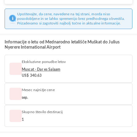
Upoštevajte, da cene, navedene na tej strani, morda niso
posodobljene in se lahko spremenijo brez predhodnega obvestila.
Prizadevamo si zagotoviti najbolj točne in aktualne informacije.
Informacije o letu od Mednarodno letališče Muškat do Julius
Nyerere International Airport
Ekskluzivne ponudbe letov
Muscat - Dar es Salaam
US$ 340.63
Mesec najnižje cene
sep.
Skupno število destinacij
1