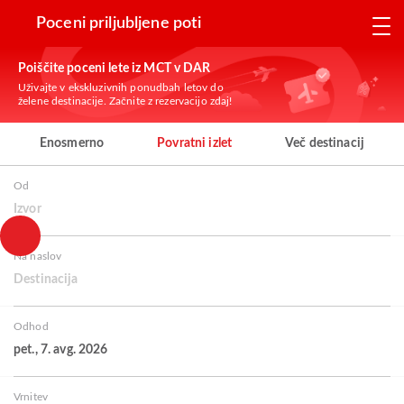
Poceni priljubljene poti
Poiščite poceni lete iz MCT v DAR
Uživajte v ekskluzivnih ponudbah letov do
želene destinacije. Začnite z rezervacijo zdaj!
Enosmerno
Povratni izlet
Več destinacij
Od
Izvor
Na naslov
Destinacija
Odhod
pet., 7. avg. 2026
Vrnitev