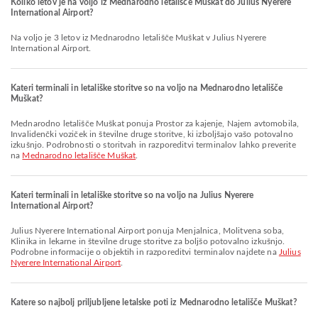
Koliko letov je na voljo iz Mednarodno letališče Muškat do Julius Nyerere
International Airport?
Na voljo je 3 letov iz Mednarodno letališče Muškat v Julius Nyerere
International Airport.
Kateri terminali in letališke storitve so na voljo na Mednarodno letališče
Muškat?
Mednarodno letališče Muškat ponuja Prostor za kajenje, Najem avtomobila,
Invalidenčki voziček in številne druge storitve, ki izboljšajo vašo potovalno
izkušnjo. Podrobnosti o storitvah in razporeditvi terminalov lahko preverite
na
Mednarodno letališče Muškat
.
Kateri terminali in letališke storitve so na voljo na Julius Nyerere
International Airport?
Julius Nyerere International Airport ponuja Menjalnica, Molitvena soba,
Klinika in lekarne in številne druge storitve za boljšo potovalno izkušnjo.
Podrobne informacije o objektih in razporeditvi terminalov najdete na
Julius
Nyerere International Airport
.
Katere so najbolj priljubljene letalske poti iz Mednarodno letališče Muškat?