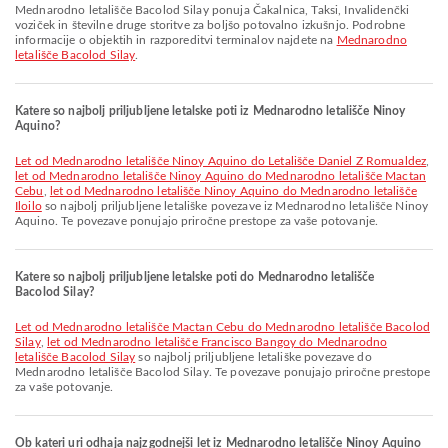
Mednarodno letališče Bacolod Silay ponuja Čakalnica, Taksi, Invalidenčki
voziček in številne druge storitve za boljšo potovalno izkušnjo. Podrobne
informacije o objektih in razporeditvi terminalov najdete na
Mednarodno
letališče Bacolod Silay
.
Katere so najbolj priljubljene letalske poti iz Mednarodno letališče Ninoy
Aquino?
let od Mednarodno letališče Ninoy Aquino do Letališče Daniel Z Romualdez
,
let od Mednarodno letališče Ninoy Aquino do Mednarodno letališče Mactan
Cebu
,
let od Mednarodno letališče Ninoy Aquino do Mednarodno letališče
Iloilo
so najbolj priljubljene letališke povezave iz Mednarodno letališče Ninoy
Aquino. Te povezave ponujajo priročne prestope za vaše potovanje.
Katere so najbolj priljubljene letalske poti do Mednarodno letališče
Bacolod Silay?
let od Mednarodno letališče Mactan Cebu do Mednarodno letališče Bacolod
Silay
,
let od Mednarodno letališče Francisco Bangoy do Mednarodno
letališče Bacolod Silay
so najbolj priljubljene letališke povezave do
Mednarodno letališče Bacolod Silay. Te povezave ponujajo priročne prestope
za vaše potovanje.
Ob kateri uri odhaja najzgodnejši let iz Mednarodno letališče Ninoy Aquino