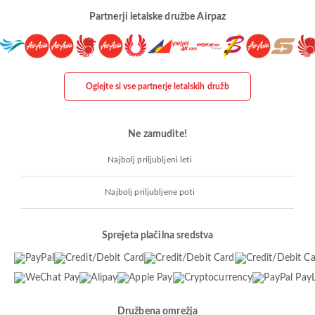
Partnerji letalske družbe Airpaz
Oglejte si vse partnerje letalskih družb
Ne zamudite!
Najbolj priljubljeni leti
Najbolj priljubljene poti
Sprejeta plačilna sredstva
Družbena omrežja