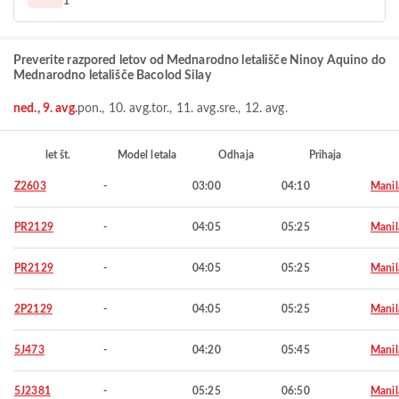
1
Preverite razpored letov od Mednarodno letališče Ninoy Aquino do
Mednarodno letališče Bacolod Silay
ned., 9. avg.
pon., 10. avg.
tor., 11. avg.
sre., 12. avg.
let št.
Model letala
Odhaja
Prihaja
Z2603
-
03:00
04:10
Manil
PR2129
-
04:05
05:25
Manil
PR2129
-
04:05
05:25
Manil
2P2129
-
04:05
05:25
Manil
5J473
-
04:20
05:45
Manil
5J2381
-
05:25
06:50
Manil