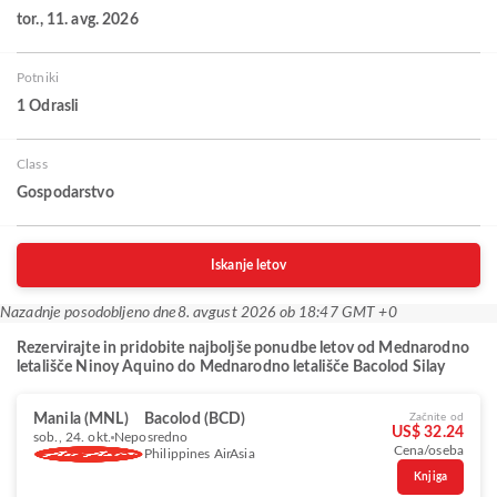
tor., 11. avg. 2026
Potniki
1 Odrasli
Class
Gospodarstvo
Iskanje letov
Nazadnje posodobljeno dne
8. avgust 2026 ob 18:47 GMT +0
Rezervirajte in pridobite najboljše ponudbe letov od Mednarodno
letališče Ninoy Aquino do Mednarodno letališče Bacolod Silay
Manila (MNL)
Bacolod (BCD)
Začnite od
US$ 32.24
sob., 24. okt.
Neposredno
Cena/oseba
Philippines AirAsia
Knjiga