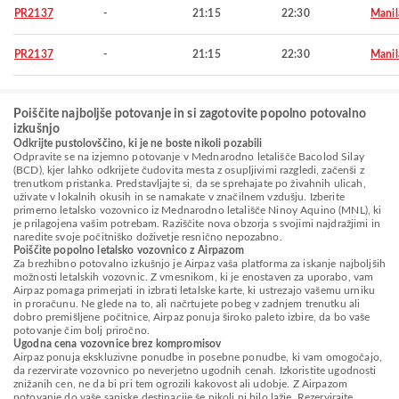
PR2137
-
21:15
22:30
Manil
PR2137
-
21:15
22:30
Manil
Poiščite najboljše potovanje in si zagotovite popolno potovalno
izkušnjo
Odkrijte pustolovščino, ki je ne boste nikoli pozabili
Odpravite se na izjemno potovanje v Mednarodno letališče Bacolod Silay
(BCD), kjer lahko odkrijete čudovita mesta z osupljivimi razgledi, začenši z
trenutkom pristanka. Predstavljajte si, da se sprehajate po živahnih ulicah,
uživate v lokalnih okusih in se namakate v značilnem vzdušju. Izberite
primerno letalsko vozovnico iz Mednarodno letališče Ninoy Aquino (MNL), ki
je prilagojena vašim potrebam. Raziščite nova obzorja s svojimi najdražjimi in
naredite svoje počitniško doživetje resnično nepozabno.
Poiščite popolno letalsko vozovnico z Airpazom
Za brezhibno potovalno izkušnjo je Airpaz vaša platforma za iskanje najboljših
možnosti letalskih vozovnic. Z vmesnikom, ki je enostaven za uporabo, vam
Airpaz pomaga primerjati in izbrati letalske karte, ki ustrezajo vašemu urniku
in proračunu. Ne glede na to, ali načrtujete pobeg v zadnjem trenutku ali
dobro premišljene počitnice, Airpaz ponuja široko paleto izbire, da bo vaše
potovanje čim bolj priročno.
Ugodna cena vozovnice brez kompromisov
Airpaz ponuja ekskluzivne ponudbe in posebne ponudbe, ki vam omogočajo,
da rezervirate vozovnico po neverjetno ugodnih cenah. Izkoristite ugodnosti
znižanih cen, ne da bi pri tem ogrozili kakovost ali udobje. Z Airpazom
potovanje do vaše sanjske destinacije še nikoli ni bilo lažje. Rezervirajte