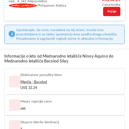
US$ 32.24
ned., 4. okt.
Neposredno
Cena/oseba
Philippines AirAsia
Knjiga
Upoštevajte, da cene, navedene na tej strani, morda niso
posodobljene in se lahko spremenijo brez predhodnega obvestila.
Prizadevamo si zagotoviti najbolj točne in aktualne informacije.
Informacije o letu od Mednarodno letališče Ninoy Aquino do
Mednarodno letališče Bacolod Silay
Ekskluzivne ponudbe letov
Manila - Bacolod
US$ 32.24
Mesec najnižje cene
okt.
Skupno število destinacij