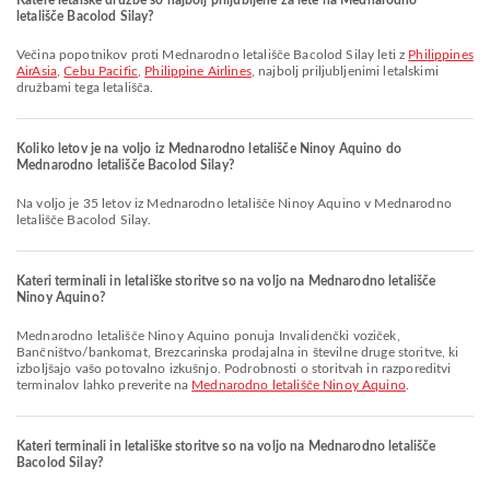
Katere letalske družbe so najbolj priljubljene za lete na Mednarodno
letališče Bacolod Silay?
Večina popotnikov proti Mednarodno letališče Bacolod Silay leti z
Philippines
AirAsia
,
Cebu Pacific
,
Philippine Airlines
, najbolj priljubljenimi letalskimi
družbami tega letališča.
Koliko letov je na voljo iz Mednarodno letališče Ninoy Aquino do
Mednarodno letališče Bacolod Silay?
Na voljo je 35 letov iz Mednarodno letališče Ninoy Aquino v Mednarodno
letališče Bacolod Silay.
Kateri terminali in letališke storitve so na voljo na Mednarodno letališče
Ninoy Aquino?
Mednarodno letališče Ninoy Aquino ponuja Invalidenčki voziček,
Bančništvo/bankomat, Brezcarinska prodajalna in številne druge storitve, ki
izboljšajo vašo potovalno izkušnjo. Podrobnosti o storitvah in razporeditvi
terminalov lahko preverite na
Mednarodno letališče Ninoy Aquino
.
Kateri terminali in letališke storitve so na voljo na Mednarodno letališče
Bacolod Silay?