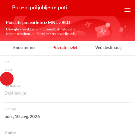
Poceni priljubljene poti
Poiščite poceni lete iz MNL v BCD
Uživajte v ekskluzivnih ponudbah letov do
želene destinacije. Začnite z rezervacijo zdaj!
Enosmerno
Povratni izlet
Več destinacij
Od
Izvor
Na naslov
Destinacija
Odhod
pon., 10. avg. 2026
Vrnitev