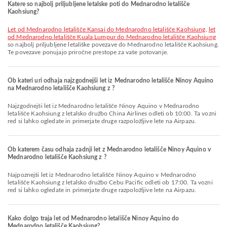
Katere so najbolj priljubljene letalske poti do Mednarodno letališče
Kaohsiung?
let od Mednarodno letališče Kansai do Mednarodno letališče Kaohsiung
,
let
od Mednarodno letališče Kuala Lumpur do Mednarodno letališče Kaohsiung
so najbolj priljubljene letališke povezave do Mednarodno letališče Kaohsiung.
Te povezave ponujajo priročne prestope za vaše potovanje.
Ob kateri uri odhaja najzgodnejši let iz Mednarodno letališče Ninoy Aquino
na Mednarodno letališče Kaohsiung z ?
Najzgodnejši let iz Mednarodno letališče Ninoy Aquino v Mednarodno
letališče Kaohsiung z letalsko družbo China Airlines odleti ob 10:00. Ta vozni
red si lahko ogledate in primerjate druge razpoložljive lete na Airpazu.
Ob katerem času odhaja zadnji let z Mednarodno letališče Ninoy Aquino v
Mednarodno letališče Kaohsiung z ?
Najpoznejši let iz Mednarodno letališče Ninoy Aquino v Mednarodno
letališče Kaohsiung z letalsko družbo Cebu Pacific odleti ob 17:00. Ta vozni
red si lahko ogledate in primerjate druge razpoložljive lete na Airpazu.
Kako dolgo traja let od Mednarodno letališče Ninoy Aquino do
Mednarodno letališče Kaohsiung?