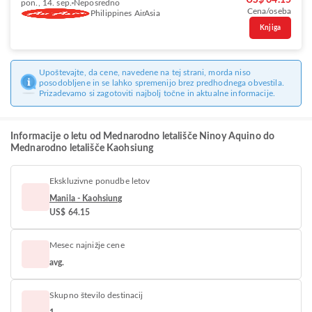
US$ 64.15
pon., 14. sep.
Neposredno
Cena/oseba
Philippines AirAsia
Knjiga
Upoštevajte, da cene, navedene na tej strani, morda niso
posodobljene in se lahko spremenijo brez predhodnega obvestila.
Prizadevamo si zagotoviti najbolj točne in aktualne informacije.
Informacije o letu od Mednarodno letališče Ninoy Aquino do
Mednarodno letališče Kaohsiung
Ekskluzivne ponudbe letov
Manila - Kaohsiung
US$ 64.15
Mesec najnižje cene
avg.
Skupno število destinacij