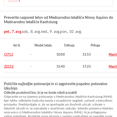
1
Preverite razpored letov od Mednarodno letališče Ninoy Aquino do
Mednarodno letališče Kaohsiung
pet., 7. avg.
sob., 8. avg.
ned., 9. avg.
pon., 10. avg.
let št.
Model letala
Odhaja
Prihaja
CI712
-
10:00
11:55
Manil
Z2132
-
15:40
17:25
Manil
Poiščite najboljše potovanje in si zagotovite popolno potovalno
izkušnjo
Odkrijte pustolovščino, ki je ne boste nikoli pozabili
Odpravite se na izjemno potovanje v Mednarodno letališče Kaohsiung (KHH),
kjer lahko odkrijete čudovita mesta z osupljivimi razgledi, začenši z trenutkom
pristanka. Predstavljajte si, da se sprehajate po živahnih ulicah, uživate v
lokalnih okusih in se namakate v značilnem vzdušju. Izberite primerno letalsko
vozovnico iz Mednarodno letališče Ninoy Aquino (MNL), ki je prilagojena
vašim potrebam. Raziščite nova obzorja s svojimi najdražjimi in naredite svoje