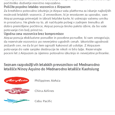
počitniško doživetje resnično nepozabno.
Poiščite popolno letalsko vozovnico z Airpazom
Za brezhibno potovalno izkušnjo je Airpaz vaša platforma za iskanje najboljših
možnosti letalskih vozovnic. Z vmesnikom, ki je enostaven za uporabo, vam
Airpaz pomaga primerjati in izbrati letalske karte, ki ustrezajo vašemu urniku
in proračunu. Ne glede na to, ali načrtujete pobeg v zadnjem trenutku ali
dobro premišljene počitnice, Airpaz ponuja široko paleto izbire, da bo vaše
potovanje čim bolj priročno.
Ugodna cena vozovnice brez kompromisov
Airpaz ponuja ekskluzivne ponudbe in posebne ponudbe, ki vam omogočajo,
da rezervirate vozovnico po neverjetno ugodnih cenah. Izkoristite ugodnosti
znižanih cen, ne da bi pri tem ogrozili kakovost ali udobje. Z Airpazom
potovanje do vaše sanjske destinacije še nikoli ni bilo lažje. Rezervirajte
poceni let z Airpazom za izjemno potovalno izkušnjo in neverjetne prihranke.
Seznam razpoložljivih letalskih prevoznikov od Mednarodno
letališče Ninoy Aquino do Mednarodno letališče Kaohsiung
Philippines AirAsia
China Airlines
Cebu Pacific