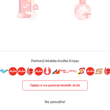
Partnerji letalske družbe Airpaz
Oglejte si vse partnerje letalskih družb
Ne zamudite!