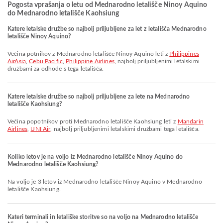
Pogosta vprašanja o letu od Mednarodno letališče Ninoy Aquino
do Mednarodno letališče Kaohsiung
Katere letalske družbe so najbolj priljubljene za let z letališča Mednarodno
letališče Ninoy Aquino?
Večina potnikov z Mednarodno letališče Ninoy Aquino leti z
Philippines
AirAsia
,
Cebu Pacific
,
Philippine Airlines
, najbolj priljubljenimi letalskimi
družbami za odhode s tega letališča.
Katere letalske družbe so najbolj priljubljene za lete na Mednarodno
letališče Kaohsiung?
Večina popotnikov proti Mednarodno letališče Kaohsiung leti z
Mandarin
Airlines
,
UNI Air
, najbolj priljubljenimi letalskimi družbami tega letališča.
Koliko letov je na voljo iz Mednarodno letališče Ninoy Aquino do
Mednarodno letališče Kaohsiung?
Na voljo je 3 letov iz Mednarodno letališče Ninoy Aquino v Mednarodno
letališče Kaohsiung.
Kateri terminali in letališke storitve so na voljo na Mednarodno letališče