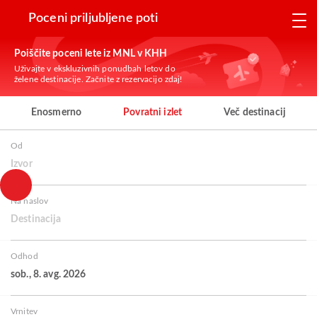
Poceni priljubljene poti
Poiščite poceni lete iz MNL v KHH
Uživajte v ekskluzivnih ponudbah letov do
želene destinacije. Začnite z rezervacijo zdaj!
Enosmerno
Povratni izlet
Več destinacij
Od
Izvor
Na naslov
Destinacija
Odhod
sob., 8. avg. 2026
Vrnitev