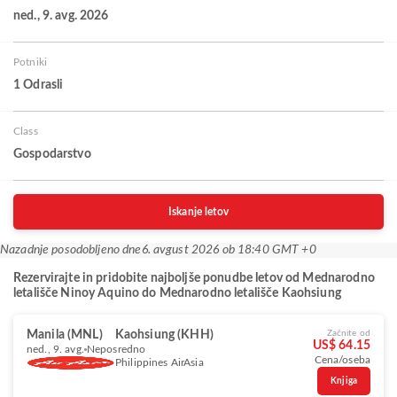
ned., 9. avg. 2026
Potniki
1 Odrasli
Class
Gospodarstvo
Iskanje letov
Nazadnje posodobljeno dne
6. avgust 2026 ob 18:40 GMT +0
Rezervirajte in pridobite najboljše ponudbe letov od Mednarodno
letališče Ninoy Aquino do Mednarodno letališče Kaohsiung
Manila (MNL)
Kaohsiung (KHH)
Začnite od
US$ 64.15
ned., 9. avg.
Neposredno
Cena/oseba
Philippines AirAsia
Knjiga