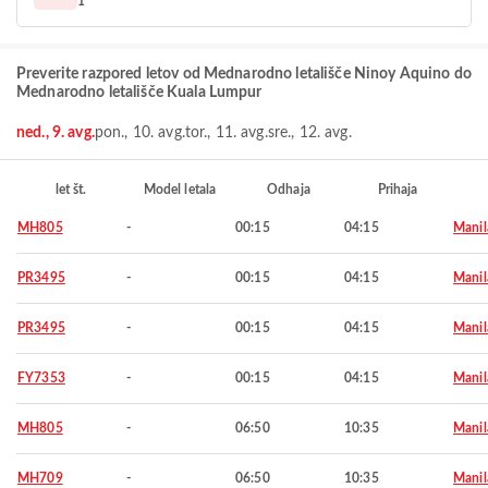
1
Preverite razpored letov od Mednarodno letališče Ninoy Aquino do
Mednarodno letališče Kuala Lumpur
ned., 9. avg.
pon., 10. avg.
tor., 11. avg.
sre., 12. avg.
let št.
Model letala
Odhaja
Prihaja
MH805
-
00:15
04:15
Manil
PR3495
-
00:15
04:15
Manil
PR3495
-
00:15
04:15
Manil
FY7353
-
00:15
04:15
Manil
MH805
-
06:50
10:35
Manil
MH709
-
06:50
10:35
Manil