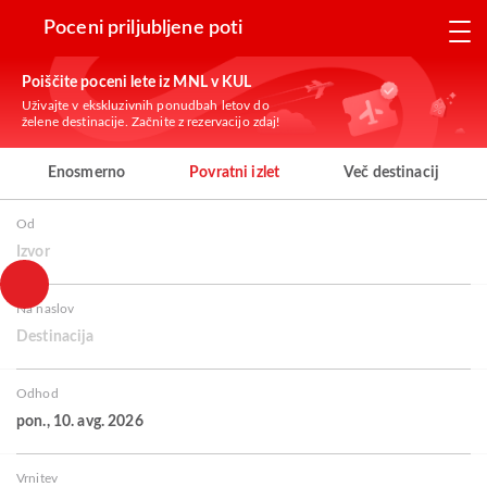
Poceni priljubljene poti
Poiščite poceni lete iz MNL v KUL
Uživajte v ekskluzivnih ponudbah letov do
želene destinacije. Začnite z rezervacijo zdaj!
Enosmerno
Povratni izlet
Več destinacij
Od
Izvor
Na naslov
Destinacija
Odhod
pon., 10. avg. 2026
Vrnitev