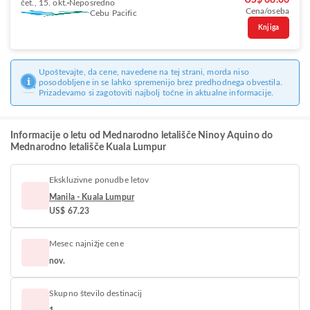
US$ 68.06
čet., 15. okt.
Neposredno
Cena/oseba
Cebu Pacific
Knjiga
Upoštevajte, da cene, navedene na tej strani, morda niso
posodobljene in se lahko spremenijo brez predhodnega obvestila.
Prizadevamo si zagotoviti najbolj točne in aktualne informacije.
Informacije o letu od Mednarodno letališče Ninoy Aquino do
Mednarodno letališče Kuala Lumpur
Ekskluzivne ponudbe letov
Manila - Kuala Lumpur
US$ 67.23
Mesec najnižje cene
nov.
Skupno število destinacij