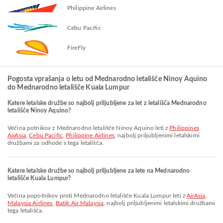
Philippine Airlines
Cebu Pacific
FireFly
Pogosta vprašanja o letu od Mednarodno letališče Ninoy Aquino
do Mednarodno letališče Kuala Lumpur
Katere letalske družbe so najbolj priljubljene za let z letališča Mednarodno
letališče Ninoy Aquino?
Večina potnikov z Mednarodno letališče Ninoy Aquino leti z
Philippines
AirAsia
,
Cebu Pacific
,
Philippine Airlines
, najbolj priljubljenimi letalskimi
družbami za odhode s tega letališča.
Katere letalske družbe so najbolj priljubljene za lete na Mednarodno
letališče Kuala Lumpur?
Večina popotnikov proti Mednarodno letališče Kuala Lumpur leti z
AirAsia
,
Malaysia Airlines
,
Batik Air Malaysia
, najbolj priljubljenimi letalskimi družbami
tega letališča.