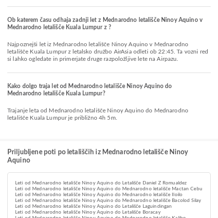
Ob katerem času odhaja zadnji let z Mednarodno letališče Ninoy Aquino v
Mednarodno letališče Kuala Lumpur z ?
Najpoznejši let iz Mednarodno letališče Ninoy Aquino v Mednarodno
letališče Kuala Lumpur z letalsko družbo AirAsia odleti ob 22:45. Ta vozni red
si lahko ogledate in primerjate druge razpoložljive lete na Airpazu.
Kako dolgo traja let od Mednarodno letališče Ninoy Aquino do
Mednarodno letališče Kuala Lumpur?
Trajanje leta od Mednarodno letališče Ninoy Aquino do Mednarodno
letališče Kuala Lumpur je približno 4h 5m.
Priljubljene poti po letališčih iz Mednarodno letališče Ninoy
Aquino
Leti od Mednarodno letališče Ninoy Aquino do Letališče Daniel Z Romualdez
Leti od Mednarodno letališče Ninoy Aquino do Mednarodno letališče Mactan Cebu
Leti od Mednarodno letališče Ninoy Aquino do Mednarodno letališče Iloilo
Leti od Mednarodno letališče Ninoy Aquino do Mednarodno letališče Bacolod Silay
Leti od Mednarodno letališče Ninoy Aquino do Letališče Laguindingan
Leti od Mednarodno letališče Ninoy Aquino do Letališče Boracay