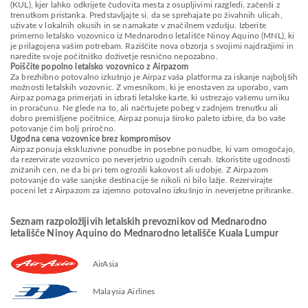
(KUL), kjer lahko odkrijete čudovita mesta z osupljivimi razgledi, začenši z
trenutkom pristanka. Predstavljajte si, da se sprehajate po živahnih ulicah,
uživate v lokalnih okusih in se namakate v značilnem vzdušju. Izberite
primerno letalsko vozovnico iz Mednarodno letališče Ninoy Aquino (MNL), ki
je prilagojena vašim potrebam. Raziščite nova obzorja s svojimi najdražjimi in
naredite svoje počitniško doživetje resnično nepozabno.
Poiščite popolno letalsko vozovnico z Airpazom
Za brezhibno potovalno izkušnjo je Airpaz vaša platforma za iskanje najboljših
možnosti letalskih vozovnic. Z vmesnikom, ki je enostaven za uporabo, vam
Airpaz pomaga primerjati in izbrati letalske karte, ki ustrezajo vašemu urniku
in proračunu. Ne glede na to, ali načrtujete pobeg v zadnjem trenutku ali
dobro premišljene počitnice, Airpaz ponuja široko paleto izbire, da bo vaše
potovanje čim bolj priročno.
Ugodna cena vozovnice brez kompromisov
Airpaz ponuja ekskluzivne ponudbe in posebne ponudbe, ki vam omogočajo,
da rezervirate vozovnico po neverjetno ugodnih cenah. Izkoristite ugodnosti
znižanih cen, ne da bi pri tem ogrozili kakovost ali udobje. Z Airpazom
potovanje do vaše sanjske destinacije še nikoli ni bilo lažje. Rezervirajte
poceni let z Airpazom za izjemno potovalno izkušnjo in neverjetne prihranke.
Seznam razpoložljivih letalskih prevoznikov od Mednarodno
letališče Ninoy Aquino do Mednarodno letališče Kuala Lumpur
AirAsia
Malaysia Airlines