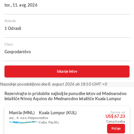
tor., 11. avg. 2026
Potniki
1 Odrasli
Class
Gospodarstvo
Iskanje letov
Nazadnje posodobljeno dne
8. avgust 2026 ob 18:50 GMT +0
Rezervirajte in pridobite najboljše ponudbe letov od Mednarodno
letališče Ninoy Aquino do Mednarodno letališče Kuala Lumpur
Manila (MNL)
Kuala Lumpur (KUL)
Začnite od
US$ 67.23
sre., 4. nov.
Neposredno
Cena/oseba
Cebu Pacific
Knjiga