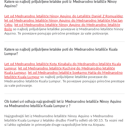
Katere so najbolj priljubljene letalske poti iz Mednarodno letališče Ninoy
Aquino?
let od Mednarodno letališče Ninoy Aquino do Letališče Daniel Z Romualdez
,
let od Mednarodno letališče Ninoy Aquino do Mednarodno letališče Mactan
Cebu
,
let od Mednarodno letališče Ninoy Aquino do Mednarodno letališče
Iloilo
so najbolj priljubljene letališke povezave iz Mednarodno letališče Ninoy
Aquino. Te povezave ponujajo priročne prestope za vaše potovanje.
Katere so najbolj priljubljene letalske poti do Mednarodno letališče Kuala
Lumpur?
let od Mednarodno letališče Kota Kinabalu do Mednarodno letališče Kuala
Lumpur
,
let od Mednarodno letališče Kuching do Mednarodno letališče
Kuala Lumpur
,
let od Mednarodno letališče Soekarno Hatta do Mednarodno
letališče Kuala Lumpur
so najbolj priljubljene letališke povezave do
Mednarodno letališče Kuala Lumpur. Te povezave ponujajo priročne prestope
za vaše potovanje.
Ob kateri uri odhaja najzgodnejši let iz Mednarodno letališče Ninoy Aquino
na Mednarodno letališče Kuala Lumpur z ?
Najzgodnejši let iz Mednarodno letališče Ninoy Aquino v Mednarodno
letališče Kuala Lumpur z letalsko družbo FireFly odleti ob 00:15. Ta vozni red
si lahko ogledate in primerjate druge razpoložljive lete na Airpazu.