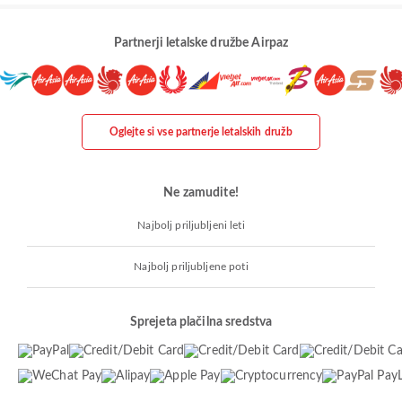
Partnerji letalske družbe Airpaz
Oglejte si vse partnerje letalskih družb
Ne zamudite!
Najbolj priljubljeni leti
Najbolj priljubljene poti
Sprejeta plačilna sredstva