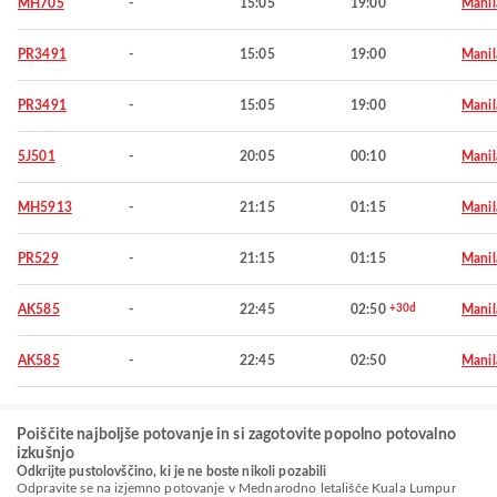
MH705
-
15:05
19:00
Manil
PR3491
-
15:05
19:00
Manil
PR3491
-
15:05
19:00
Manil
5J501
-
20:05
00:10
Manil
MH5913
-
21:15
01:15
Manil
PR529
-
21:15
01:15
Manil
AK585
-
22:45
02:50
+30d
Manil
AK585
-
22:45
02:50
Manil
Poiščite najboljše potovanje in si zagotovite popolno potovalno
izkušnjo
Odkrijte pustolovščino, ki je ne boste nikoli pozabili
Odpravite se na izjemno potovanje v Mednarodno letališče Kuala Lumpur