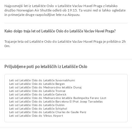
Najpoznejši let iz Letališče Oslo v Letališče Vaclav Havel Praga z letalsko
družbo Norwegian Air Shuttle odleti ob 19:15. Ta vozni red si lahko ogledate
in primerjate druge razpoložljive lete na Airpazu.
Kako dolgo traja let od Letališče Oslo do Letališče Vaclav Havel Praga?
Trajanje leta od Letališče Oslo do Letališče Vaclav Havel Praga je približno 2h
0m.
Priljubljene poti po letališčih iz Letališče Oslo
Leti od Letališče Oslo do Letališče Suvarnabhumi
Leti od Letališče Oslo do Letališče Bergen
Leti od Letališče Oslo do Mednarodno letališče Dunaj
Leti od Letališče Oslo do Letališče Tromsø
Leti od Letališče Oslo do Letališče Gatwick
Leti od Letališče Oslo do Mednarodno letališče Budimpešta Ferenc Liszt
Leti od Letališče Oslo do Letališče Barcelona El Prat Josep Tarradellas
Leti od Letališče Oslo do Letališče Dublin
Leti od Letališče Oslo do Letališče Schiphol
Leti od Letališče Oslo do Letališče Charles de Gaulle Pariz
Leti od Letališče Oslo do Vilnius Airport