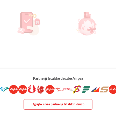
Partnerji letalske družbe Airpaz
Oglejte si vse partnerje letalskih družb