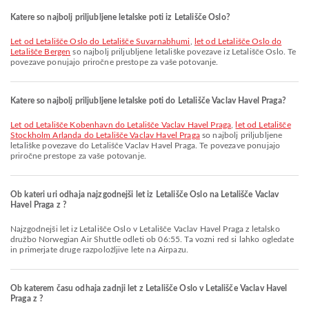
Katere so najbolj priljubljene letalske poti iz Letališče Oslo?
let od Letališče Oslo do Letališče Suvarnabhumi
,
let od Letališče Oslo do
Letališče Bergen
so najbolj priljubljene letališke povezave iz Letališče Oslo. Te
povezave ponujajo priročne prestope za vaše potovanje.
Katere so najbolj priljubljene letalske poti do Letališče Vaclav Havel Praga?
let od Letališče Kobenhavn do Letališče Vaclav Havel Praga
,
let od Letališče
Stockholm Arlanda do Letališče Vaclav Havel Praga
so najbolj priljubljene
letališke povezave do Letališče Vaclav Havel Praga. Te povezave ponujajo
priročne prestope za vaše potovanje.
Ob kateri uri odhaja najzgodnejši let iz Letališče Oslo na Letališče Vaclav
Havel Praga z ?
Najzgodnejši let iz Letališče Oslo v Letališče Vaclav Havel Praga z letalsko
družbo Norwegian Air Shuttle odleti ob 06:55. Ta vozni red si lahko ogledate
in primerjate druge razpoložljive lete na Airpazu.
Ob katerem času odhaja zadnji let z Letališče Oslo v Letališče Vaclav Havel
Praga z ?