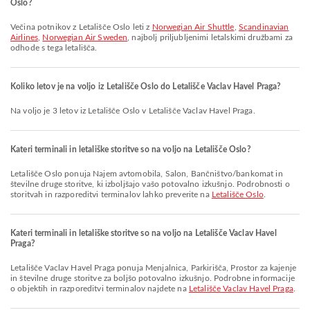
Oslo?
Večina potnikov z Letališče Oslo leti z
Norwegian Air Shuttle
,
Scandinavian
Airlines
,
Norwegian Air Sweden
, najbolj priljubljenimi letalskimi družbami za
odhode s tega letališča.
Koliko letov je na voljo iz Letališče Oslo do Letališče Vaclav Havel Praga?
Na voljo je 3 letov iz Letališče Oslo v Letališče Vaclav Havel Praga.
Kateri terminali in letališke storitve so na voljo na Letališče Oslo?
Letališče Oslo ponuja Najem avtomobila, Salon, Bančništvo/bankomat in
številne druge storitve, ki izboljšajo vašo potovalno izkušnjo. Podrobnosti o
storitvah in razporeditvi terminalov lahko preverite na
Letališče Oslo
.
Kateri terminali in letališke storitve so na voljo na Letališče Vaclav Havel
Praga?
Letališče Vaclav Havel Praga ponuja Menjalnica, Parkirišča, Prostor za kajenje
in številne druge storitve za boljšo potovalno izkušnjo. Podrobne informacije
o objektih in razporeditvi terminalov najdete na
Letališče Vaclav Havel Praga
.