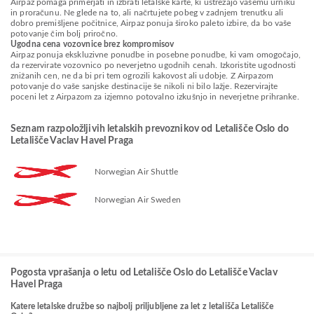
Airpaz pomaga primerjati in izbrati letalske karte, ki ustrezajo vašemu urniku
in proračunu. Ne glede na to, ali načrtujete pobeg v zadnjem trenutku ali
dobro premišljene počitnice, Airpaz ponuja široko paleto izbire, da bo vaše
potovanje čim bolj priročno.
Ugodna cena vozovnice brez kompromisov
Airpaz ponuja ekskluzivne ponudbe in posebne ponudbe, ki vam omogočajo,
da rezervirate vozovnico po neverjetno ugodnih cenah. Izkoristite ugodnosti
znižanih cen, ne da bi pri tem ogrozili kakovost ali udobje. Z Airpazom
potovanje do vaše sanjske destinacije še nikoli ni bilo lažje. Rezervirajte
poceni let z Airpazom za izjemno potovalno izkušnjo in neverjetne prihranke.
Seznam razpoložljivih letalskih prevoznikov od Letališče Oslo do
Letališče Vaclav Havel Praga
Norwegian Air Shuttle
Norwegian Air Sweden
Pogosta vprašanja o letu od Letališče Oslo do Letališče Vaclav
Havel Praga
Katere letalske družbe so najbolj priljubljene za let z letališča Letališče