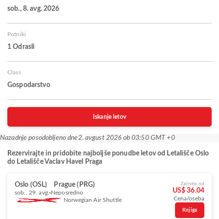
sob., 8. avg. 2026
Potniki
1 Odrasli
Class
Gospodarstvo
Iskanje letov
Nazadnje posodobljeno dne
2. avgust 2026 ob 03:50 GMT +0
Rezervirajte in pridobite najboljše ponudbe letov od Letališče Oslo
do Letališče Vaclav Havel Praga
Oslo (OSL)
Prague (PRG)
Začnite od
US$ 36.04
sob., 29. avg.
Neposredno
Cena/oseba
Norwegian Air Shuttle
Knjiga