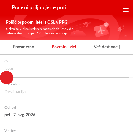
Poceni priljubljene poti
Poiščite poceni lete iz OSL v PRG
Uživajte v ekskluzivnih ponudbah letov do
želene destinacije. Začnite z rezervacijo zdaj!
Enosmerno
Povratni izlet
Več destinacij
Od
Izvor
Na naslov
Destinacija
Odhod
pet., 7. avg. 2026
Vrnitev