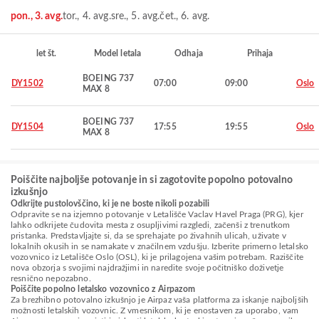
pon., 3. avg.
tor., 4. avg.
sre., 5. avg.
čet., 6. avg.
let št.
Model letala
Odhaja
Prihaja
BOEING 737
DY1502
07:00
09:00
Oslo
MAX 8
BOEING 737
DY1504
17:55
19:55
Oslo
MAX 8
Poiščite najboljše potovanje in si zagotovite popolno potovalno
izkušnjo
Odkrijte pustolovščino, ki je ne boste nikoli pozabili
Odpravite se na izjemno potovanje v Letališče Vaclav Havel Praga (PRG), kjer
lahko odkrijete čudovita mesta z osupljivimi razgledi, začenši z trenutkom
pristanka. Predstavljajte si, da se sprehajate po živahnih ulicah, uživate v
lokalnih okusih in se namakate v značilnem vzdušju. Izberite primerno letalsko
vozovnico iz Letališče Oslo (OSL), ki je prilagojena vašim potrebam. Raziščite
nova obzorja s svojimi najdražjimi in naredite svoje počitniško doživetje
resnično nepozabno.
Poiščite popolno letalsko vozovnico z Airpazom
Za brezhibno potovalno izkušnjo je Airpaz vaša platforma za iskanje najboljših
možnosti letalskih vozovnic. Z vmesnikom, ki je enostaven za uporabo, vam