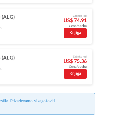
Začnite od
s (ALG)
US$ 74.91
Cena/oseba
s
Knjiga
Začnite od
s (ALG)
US$ 75.36
Cena/oseba
s
Knjiga
tila. Prizadevamo si zagotoviti