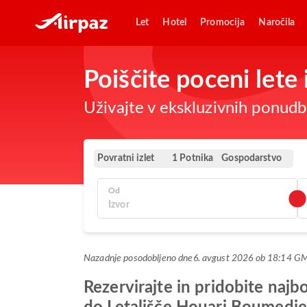
Let
Hotel
Promocija
Naročila
Poiščite poceni let
Uživajte v ekskluzivnih ponudba
Povratni izlet
Gospodarstvo
1 Potnika
Od
Nazadnje posodobljeno dne
6. avgust 2026 ob 18:14 G
Rezervirajte in pridobite naj