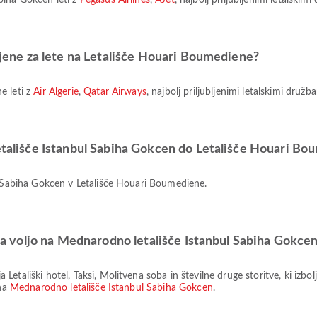
biha Gokcen leti z
Pegasus Airlines
,
AJet
, najbolj priljubljenimi letalskim
bljene za lete na Letališče Houari Boumediene?
e leti z
Air Algerie
,
Qatar Airways
, najbolj priljubljenimi letalskimi družba
letališče Istanbul Sabiha Gokcen do Letališče Houari B
ul Sabiha Gokcen v Letališče Houari Boumediene.
o na voljo na Mednarodno letališče Istanbul Sabiha Gokce
 na
Mednarodno letališče Istanbul Sabiha Gokcen
.