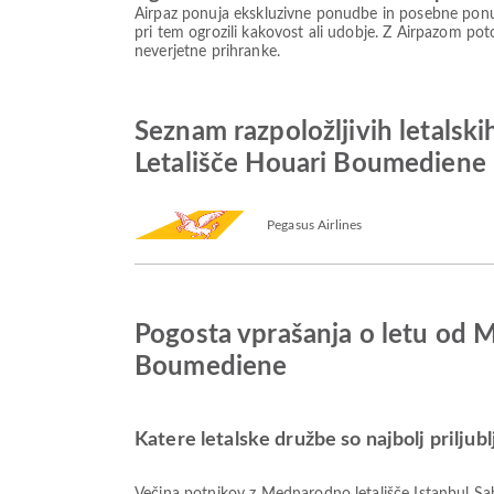
Airpaz ponuja ekskluzivne ponudbe in posebne ponud
pri tem ogrozili kakovost ali udobje. Z Airpazom poto
neverjetne prihranke.
Seznam razpoložljivih letalsk
Letališče Houari Boumediene
Pegasus Airlines
Pogosta vprašanja o letu od M
Boumediene
Katere letalske družbe so najbolj priljub