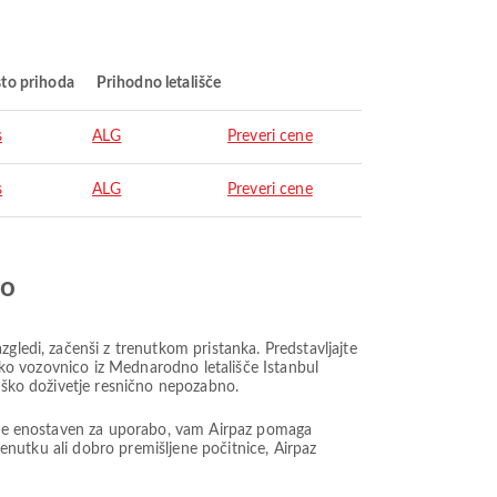
to prihoda
Prihodno letališče
s
ALG
Preveri cene
s
ALG
Preveri cene
jo
gledi, začenši z trenutkom pristanka. Predstavljajte
lsko vozovnico iz Mednarodno letališče Istanbul
niško doživetje resnično nepozabno.
ki je enostaven za uporabo, vam Airpaz pomaga
renutku ali dobro premišljene počitnice, Airpaz