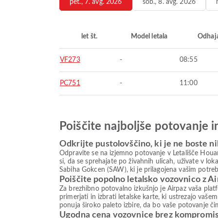
pet., 7. avg. 2026
sob., 8. avg. 2026
let št.
Model letala
Odhaj
VF273
-
08:55
PC751
-
11:00
Poiščite najboljše potovanje 
Odkrijte pustolovščino, ki je ne boste ni
Odpravite se na izjemno potovanje v Letališče Houari
si, da se sprehajate po živahnih ulicah, uživate v l
Sabiha Gokcen (SAW), ki je prilagojena vašim potreba
Poiščite popolno letalsko vozovnico z A
Za brezhibno potovalno izkušnjo je Airpaz vaša plat
primerjati in izbrati letalske karte, ki ustrezajo va
ponuja široko paleto izbire, da bo vaše potovanje či
Ugodna cena vozovnice brez kompromi