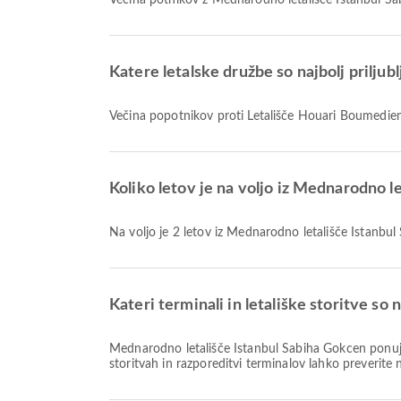
Večina potnikov z Mednarodno letališče Istanbul Sa
Katere letalske družbe so najbolj prilju
Večina popotnikov proti Letališče Houari Boumedien
Koliko letov je na voljo iz Mednarodno 
Na voljo je 2 letov iz Mednarodno letališče Istanb
Kateri terminali in letališke storitve s
Mednarodno letališče Istanbul Sabiha Gokcen ponuja Letališki hotel, Taksi, Molitvena soba in številne druge storitve, ki izboljšajo vašo potovalno izkušnjo. Podrobnosti o
storitvah in razporeditvi terminalov lahko preverite