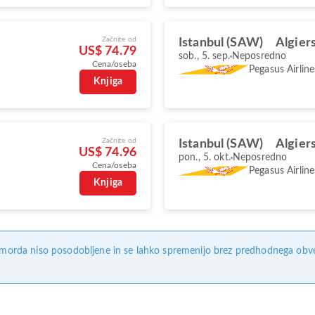
Začnite od
Istanbul (SAW)
Algier
US$ 74.79
sob., 5. sep.
Neposredno
Cena/oseba
Pegasus Airline
Knjiga
Začnite od
Istanbul (SAW)
Algier
US$ 74.96
pon., 5. okt.
Neposredno
Cena/oseba
Pegasus Airline
Knjiga
, morda niso posodobljene in se lahko spremenijo brez predhodnega obves