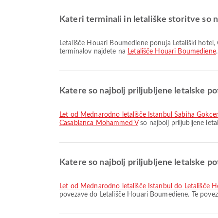
Kateri terminali in letališke storitve s
Letališče Houari Boumediene ponuja Letališki hotel, Čakalnica, Taksi in številne druge storitve za boljšo potovalno izkušnjo. Podrobne informacije o objektih in razporeditvi
terminalov najdete na
Letališče Houari Boumediene
.
Katere so najbolj priljubljene letalske 
let od Mednarodno letališče Istanbul Sabiha Gokc
Casablanca Mohammed V
so najbolj priljubljene le
Katere so najbolj priljubljene letalske 
let od Mednarodno letališče Istanbul do Letališče
povezave do Letališče Houari Boumediene. Te povez