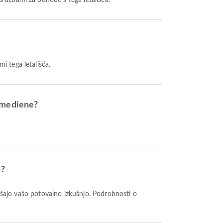
i družbami za odhode s tega letališča.
mi tega letališča.
oumediene?
n?