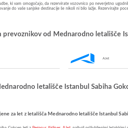
be, ki vam omogočajo, da rezervirate vozovnico po neverjetno ugodnih c
vanje do vaše sanjske destinacije še nikoli ni bilo lažje. Rezervirajte po
ih prevoznikov od Mednarodno letališče 
AJet
ednarodno letališče Istanbul Sabiha Gokc
ljene za let z letališča Mednarodno letališče Istanbul S