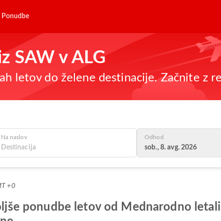
Ponudbe
e iz SAW v ALG
h letov do želene destinacije. Začnite z re
Na naslov
Odhod
sob., 8. avg. 2026
MT +0
boljše ponudbe letov od Mednarodno letal