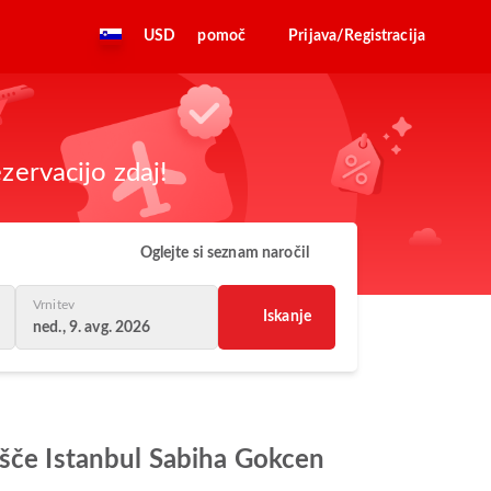
USD
pomoč
Prijava/Registracija
zervacijo zdaj!
Oglejte si seznam naročil
Vrnitev
Iskanje
ned., 9. avg. 2026
išče Istanbul Sabiha Gokcen