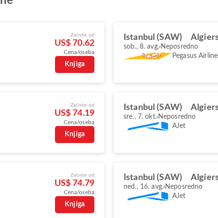
ene
Začnite od
Istanbul (SAW)
Algier
US$ 70.62
sob., 8. avg.
Neposredno
Cena/oseba
Pegasus Airline
Knjiga
Začnite od
Istanbul (SAW)
Algier
US$ 74.19
sre., 7. okt.
Neposredno
Cena/oseba
AJet
Knjiga
Začnite od
Istanbul (SAW)
Algier
US$ 74.79
ned., 16. avg.
Neposredno
Cena/oseba
AJet
Knjiga