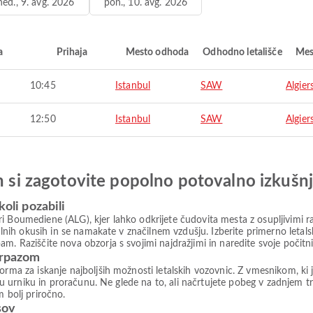
ned., 9. avg. 2026
pon., 10. avg. 2026
a
Prihaja
Mesto odhoda
Odhodno letališče
Mes
10:45
Istanbul
SAW
Algier
12:50
Istanbul
SAW
Algier
in si zagotovite popolno potovalno izkušn
koli pozabili
 Boumediene (ALG), kjer lahko odkrijete čudovita mesta z osupljivimi raz
okalnih okusih in se namakate v značilnem vzdušju. Izberite primerno leta
m. Raziščite nova obzorja s svojimi najdražjimi in naredite svoje počit
irpazom
forma za iskanje najboljših možnosti letalskih vozovnic. Z vmesnikom, 
šemu urniku in proračunu. Ne glede na to, ali načrtujete pobeg v zadnjem t
m bolj priročno.
sov