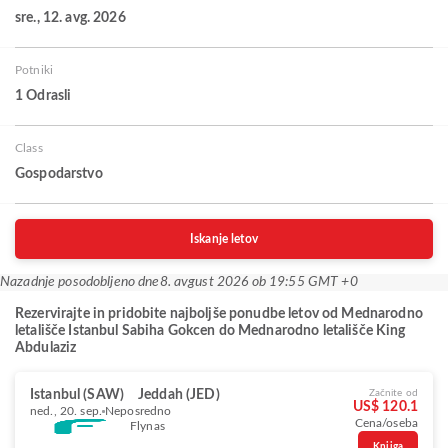
sre., 12. avg. 2026
Potniki
1 Odrasli
Class
Gospodarstvo
Iskanje letov
Nazadnje posodobljeno dne
8. avgust 2026 ob 19:55 GMT +0
Rezervirajte in pridobite najboljše ponudbe letov od Mednarodno
letališče Istanbul Sabiha Gokcen do Mednarodno letališče King
Abdulaziz
Istanbul (SAW)
Jeddah (JED)
Začnite od
US$ 120.1
ned., 20. sep.
Neposredno
Cena/oseba
Flynas
Knjiga