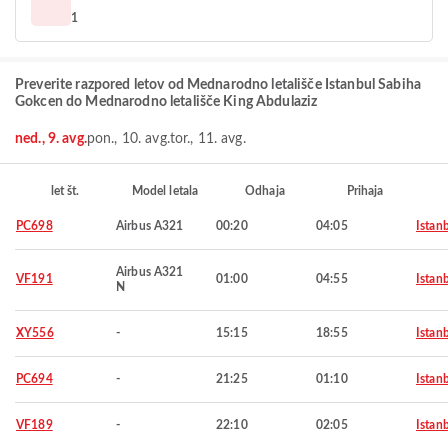
1
Preverite razpored letov od Mednarodno letališče Istanbul Sabiha
Gokcen do Mednarodno letališče King Abdulaziz
ned., 9. avg.
pon., 10. avg.
tor., 11. avg.
let št.
Model letala
Odhaja
Prihaja
PC698
Airbus A321
00:20
04:05
Istan
Airbus A321
VF191
01:00
04:55
Istan
N
XY556
-
15:15
18:55
Istan
PC694
-
21:25
01:10
Istan
VF189
-
22:10
02:05
Istan