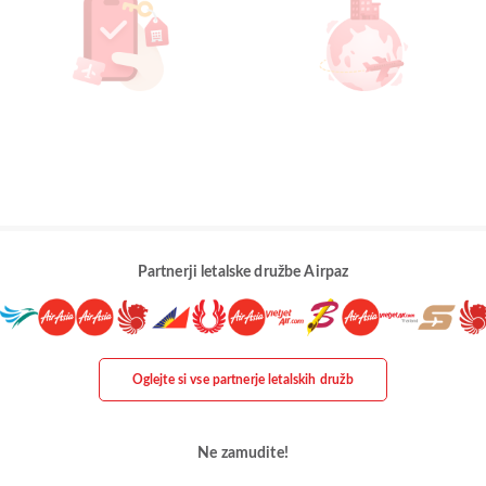
Partnerji letalske družbe Airpaz
Oglejte si vse partnerje letalskih družb
Ne zamudite!