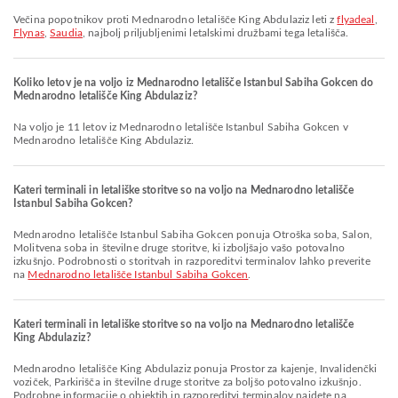
Večina popotnikov proti Mednarodno letališče King Abdulaziz leti z
flyadeal
,
Flynas
,
Saudia
, najbolj priljubljenimi letalskimi družbami tega letališča.
Koliko letov je na voljo iz Mednarodno letališče Istanbul Sabiha Gokcen do
Mednarodno letališče King Abdulaziz?
Na voljo je 11 letov iz Mednarodno letališče Istanbul Sabiha Gokcen v
Mednarodno letališče King Abdulaziz.
Kateri terminali in letališke storitve so na voljo na Mednarodno letališče
Istanbul Sabiha Gokcen?
Mednarodno letališče Istanbul Sabiha Gokcen ponuja Otroška soba, Salon,
Molitvena soba in številne druge storitve, ki izboljšajo vašo potovalno
izkušnjo. Podrobnosti o storitvah in razporeditvi terminalov lahko preverite
na
Mednarodno letališče Istanbul Sabiha Gokcen
.
Kateri terminali in letališke storitve so na voljo na Mednarodno letališče
King Abdulaziz?
Mednarodno letališče King Abdulaziz ponuja Prostor za kajenje, Invalidenčki
voziček, Parkirišča in številne druge storitve za boljšo potovalno izkušnjo.
Podrobne informacije o objektih in razporeditvi terminalov najdete na