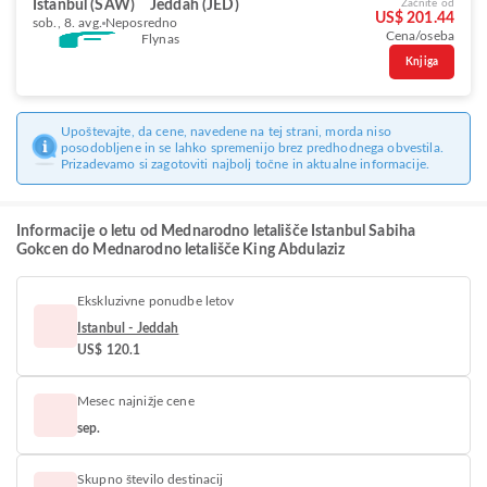
Istanbul (SAW)
Jeddah (JED)
Začnite od
US$ 201.44
sob., 8. avg.
Neposredno
Cena/oseba
Flynas
Knjiga
Upoštevajte, da cene, navedene na tej strani, morda niso
posodobljene in se lahko spremenijo brez predhodnega obvestila.
Prizadevamo si zagotoviti najbolj točne in aktualne informacije.
Informacije o letu od Mednarodno letališče Istanbul Sabiha
Gokcen do Mednarodno letališče King Abdulaziz
Ekskluzivne ponudbe letov
Istanbul - Jeddah
US$ 120.1
Mesec najnižje cene
sep.
Skupno število destinacij