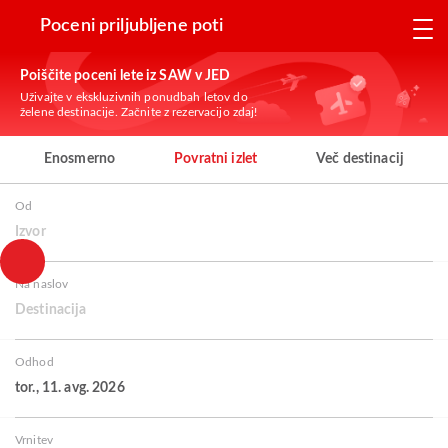
Poceni priljubljene poti
Poiščite poceni lete iz SAW v JED
Uživajte v ekskluzivnih ponudbah letov do
želene destinacije. Začnite z rezervacijo zdaj!
Enosmerno
Povratni izlet
Več destinacij
Od
Izvor
Na naslov
Destinacija
Odhod
tor., 11. avg. 2026
Vrnitev