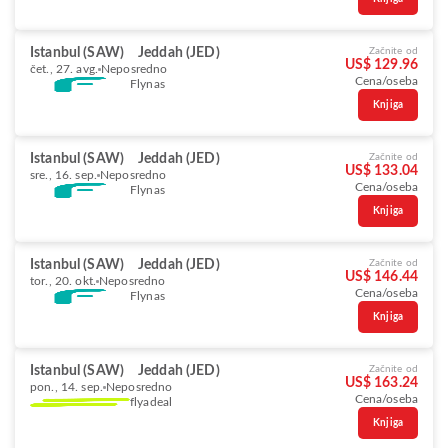
Istanbul (SAW)
Jeddah (JED)
Začnite od
US$ 129.96
čet., 27. avg.
Neposredno
Cena/oseba
Flynas
Knjiga
Istanbul (SAW)
Jeddah (JED)
Začnite od
US$ 133.04
sre., 16. sep.
Neposredno
Cena/oseba
Flynas
Knjiga
Istanbul (SAW)
Jeddah (JED)
Začnite od
US$ 146.44
tor., 20. okt.
Neposredno
Cena/oseba
Flynas
Knjiga
Istanbul (SAW)
Jeddah (JED)
Začnite od
US$ 163.24
pon., 14. sep.
Neposredno
Cena/oseba
flyadeal
Knjiga