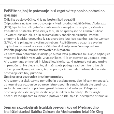
Poiščite najboljše potovanje in si zagotovite popolno potovalno
izkušnjo
Odkrijte pustolovščino, ki je ne boste nikoli pozabili
Odpravite se na izjemno potovanje v Mednarodno letališče King Abdulaziz
(JED), kjer lahko odkrijete čudovita mesta z osupljivimi razgledi, začenši z
trenutkom pristanka. Predstavljajte si, da se sprehajate po živahnih ulicah,
uživate v lokalnih okusih in se namakate v značilnem vzdušju. Izberite
primerno letalsko vozovnico iz Mednarodno letališče Istanbul Sabiha Gokcen
(SAW), ki je prilagojena vašim potrebam. Raziščite nova obzorja s svojimi
najdražjimi in naredite svoje počitniško doživetje resnično nepozabno.
Poiščite popolno letalsko vozovnico z Airpazom
Za brezhibno potovalno izkušnjo je Airpaz vaša platforma za iskanje najboljših
možnosti letalskih vozovnic. Z vmesnikom, ki je enostaven za uporabo, vam
Airpaz pomaga primerjati in izbrati letalske karte, ki ustrezajo vašemu urniku
in proračunu. Ne glede na to, ali načrtujete pobeg v zadnjem trenutku ali
dobro premišljene počitnice, Airpaz ponuja široko paleto izbire, da bo vaše
potovanje čim bolj priročno.
Ugodna cena vozovnice brez kompromisov
Airpaz ponuja ekskluzivne ponudbe in posebne ponudbe, ki vam omogočajo,
da rezervirate vozovnico po neverjetno ugodnih cenah. Izkoristite ugodnosti
znižanih cen, ne da bi pri tem ogrozili kakovost ali udobje. Z Airpazom
potovanje do vaše sanjske destinacije še nikoli ni bilo lažje. Rezervirajte
poceni let z Airpazom za izjemno potovalno izkušnjo in neverjetne prihranke.
Seznam razpoložljivih letalskih prevoznikov od Mednarodno
letališče Istanbul Sabiha Gokcen do Mednarodno letališče King