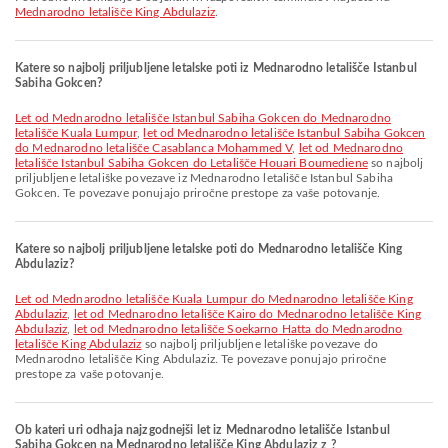
Mednarodno letališče King Abdulaziz
.
Katere so najbolj priljubljene letalske poti iz Mednarodno letališče Istanbul
Sabiha Gokcen?
let od Mednarodno letališče Istanbul Sabiha Gokcen do Mednarodno
letališče Kuala Lumpur
,
let od Mednarodno letališče Istanbul Sabiha Gokcen
do Mednarodno letališče Casablanca Mohammed V
,
let od Mednarodno
letališče Istanbul Sabiha Gokcen do Letališče Houari Boumediene
so najbolj
priljubljene letališke povezave iz Mednarodno letališče Istanbul Sabiha
Gokcen. Te povezave ponujajo priročne prestope za vaše potovanje.
Katere so najbolj priljubljene letalske poti do Mednarodno letališče King
Abdulaziz?
let od Mednarodno letališče Kuala Lumpur do Mednarodno letališče King
Abdulaziz
,
let od Mednarodno letališče Kairo do Mednarodno letališče King
Abdulaziz
,
let od Mednarodno letališče Soekarno Hatta do Mednarodno
letališče King Abdulaziz
so najbolj priljubljene letališke povezave do
Mednarodno letališče King Abdulaziz. Te povezave ponujajo priročne
prestope za vaše potovanje.
Ob kateri uri odhaja najzgodnejši let iz Mednarodno letališče Istanbul
Sabiha Gokcen na Mednarodno letališče King Abdulaziz z ?