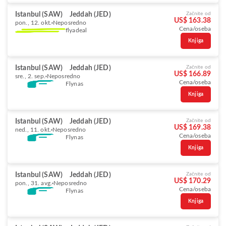
Istanbul (SAW)
Jeddah (JED)
Začnite od
US$ 163.38
pon., 12. okt.
Neposredno
Cena/oseba
flyadeal
Knjiga
Istanbul (SAW)
Jeddah (JED)
Začnite od
US$ 166.89
sre., 2. sep.
Neposredno
Cena/oseba
Flynas
Knjiga
Istanbul (SAW)
Jeddah (JED)
Začnite od
US$ 169.38
ned., 11. okt.
Neposredno
Cena/oseba
Flynas
Knjiga
Istanbul (SAW)
Jeddah (JED)
Začnite od
US$ 170.29
pon., 31. avg.
Neposredno
Cena/oseba
Flynas
Knjiga