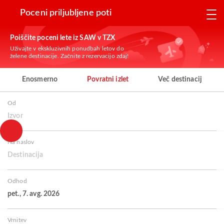
Poceni priljubljene poti
Poiščite poceni lete iz SAW v TZX
Uživajte v ekskluzivnih ponudbah letov do
želene destinacije. Začnite z rezervacijo zdaj!
Enosmerno
Povratni izlet
Več destinacij
Od
Izvor
Na naslov
Destinacija
Odhod
pet., 7. avg. 2026
Vrnitev