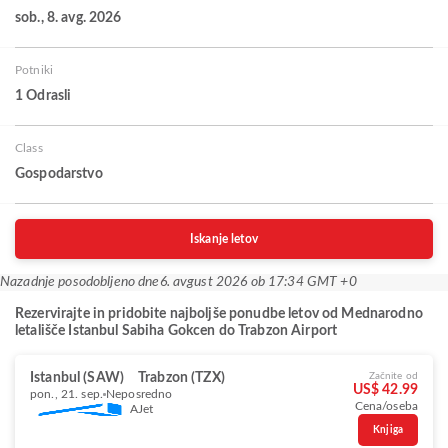
sob., 8. avg. 2026
Potniki
1 Odrasli
Class
Gospodarstvo
Iskanje letov
Nazadnje posodobljeno dne
6. avgust 2026 ob 17:34 GMT +0
Rezervirajte in pridobite najboljše ponudbe letov od Mednarodno
letališče Istanbul Sabiha Gokcen do Trabzon Airport
Istanbul (SAW)
Trabzon (TZX)
Začnite od
US$ 42.99
pon., 21. sep.
Neposredno
Cena/oseba
AJet
Knjiga