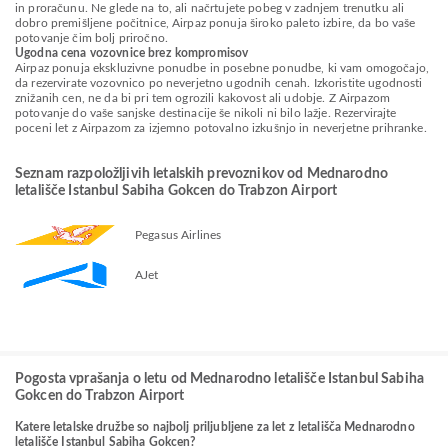
in proračunu. Ne glede na to, ali načrtujete pobeg v zadnjem trenutku ali
dobro premišljene počitnice, Airpaz ponuja široko paleto izbire, da bo vaše
potovanje čim bolj priročno.
Ugodna cena vozovnice brez kompromisov
Airpaz ponuja ekskluzivne ponudbe in posebne ponudbe, ki vam omogočajo,
da rezervirate vozovnico po neverjetno ugodnih cenah. Izkoristite ugodnosti
znižanih cen, ne da bi pri tem ogrozili kakovost ali udobje. Z Airpazom
potovanje do vaše sanjske destinacije še nikoli ni bilo lažje. Rezervirajte
poceni let z Airpazom za izjemno potovalno izkušnjo in neverjetne prihranke.
Seznam razpoložljivih letalskih prevoznikov od Mednarodno
letališče Istanbul Sabiha Gokcen do Trabzon Airport
Pegasus Airlines
AJet
Pogosta vprašanja o letu od Mednarodno letališče Istanbul Sabiha
Gokcen do Trabzon Airport
Katere letalske družbe so najbolj priljubljene za let z letališča Mednarodno
letališče Istanbul Sabiha Gokcen?