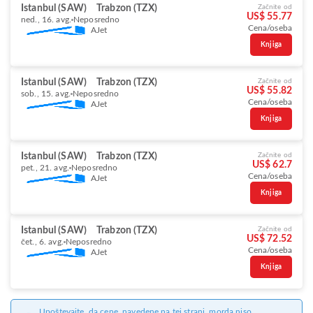
Istanbul (SAW)
Trabzon (TZX)
Začnite od
US$ 55.77
ned., 16. avg.
Neposredno
Cena/oseba
AJet
Knjiga
Istanbul (SAW)
Trabzon (TZX)
Začnite od
US$ 55.82
sob., 15. avg.
Neposredno
Cena/oseba
AJet
Knjiga
Istanbul (SAW)
Trabzon (TZX)
Začnite od
US$ 62.7
pet., 21. avg.
Neposredno
Cena/oseba
AJet
Knjiga
Istanbul (SAW)
Trabzon (TZX)
Začnite od
US$ 72.52
čet., 6. avg.
Neposredno
Cena/oseba
AJet
Knjiga
Upoštevajte, da cene, navedene na tej strani, morda niso