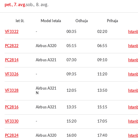
pet., 7. avg.
sob., 8. avg.
let št.
Model letala
Odhaja
Prihaja
VF3322
-
00:35
02:20
Istan
PC2822
Airbus A320
05:15
06:55
Istan
PC2814
Airbus A321
07:30
09:10
Istan
VF3326
-
09:35
11:20
Istan
Airbus A321
VF3328
12:05
13:50
Istan
N
PC2816
Airbus A321
13:35
15:15
Istan
VF3330
-
15:20
17:05
Istan
PC2824
Airbus A320
16:00
17:40
Istan