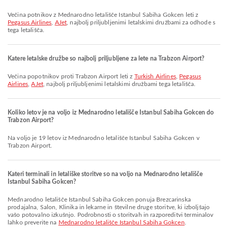
Večina potnikov z Mednarodno letališče Istanbul Sabiha Gokcen leti z
Pegasus Airlines
,
AJet
, najbolj priljubljenimi letalskimi družbami za odhode s
tega letališča.
Katere letalske družbe so najbolj priljubljene za lete na Trabzon Airport?
Večina popotnikov proti Trabzon Airport leti z
Turkish Airlines
,
Pegasus
Airlines
,
AJet
, najbolj priljubljenimi letalskimi družbami tega letališča.
Koliko letov je na voljo iz Mednarodno letališče Istanbul Sabiha Gokcen do
Trabzon Airport?
Na voljo je 19 letov iz Mednarodno letališče Istanbul Sabiha Gokcen v
Trabzon Airport.
Kateri terminali in letališke storitve so na voljo na Mednarodno letališče
Istanbul Sabiha Gokcen?
Mednarodno letališče Istanbul Sabiha Gokcen ponuja Brezcarinska
prodajalna, Salon, Klinika in lekarne in številne druge storitve, ki izboljšajo
vašo potovalno izkušnjo. Podrobnosti o storitvah in razporeditvi terminalov
lahko preverite na
Mednarodno letališče Istanbul Sabiha Gokcen
.