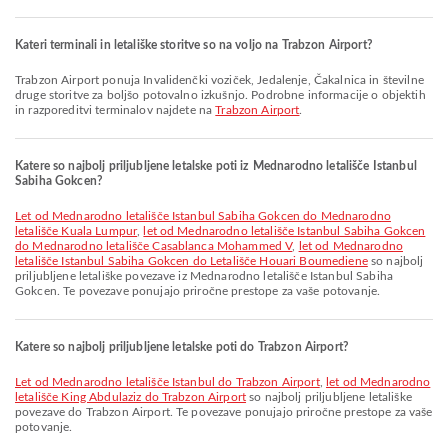
Kateri terminali in letališke storitve so na voljo na Trabzon Airport?
Trabzon Airport ponuja Invalidenčki voziček, Jedalenje, Čakalnica in številne
druge storitve za boljšo potovalno izkušnjo. Podrobne informacije o objektih
in razporeditvi terminalov najdete na
Trabzon Airport
.
Katere so najbolj priljubljene letalske poti iz Mednarodno letališče Istanbul
Sabiha Gokcen?
let od Mednarodno letališče Istanbul Sabiha Gokcen do Mednarodno
letališče Kuala Lumpur
,
let od Mednarodno letališče Istanbul Sabiha Gokcen
do Mednarodno letališče Casablanca Mohammed V
,
let od Mednarodno
letališče Istanbul Sabiha Gokcen do Letališče Houari Boumediene
so najbolj
priljubljene letališke povezave iz Mednarodno letališče Istanbul Sabiha
Gokcen. Te povezave ponujajo priročne prestope za vaše potovanje.
Katere so najbolj priljubljene letalske poti do Trabzon Airport?
let od Mednarodno letališče Istanbul do Trabzon Airport
,
let od Mednarodno
letališče King Abdulaziz do Trabzon Airport
so najbolj priljubljene letališke
povezave do Trabzon Airport. Te povezave ponujajo priročne prestope za vaše
potovanje.