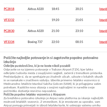
PC2818
Airbus A320
18:45
20:25
Istan
VF3332
-
19:20
21:05
Istan
PC2830
Airbus A320
21:30
23:10
Istan
VF3334
Boeing 737
22:50
00:35
Istan
Poiščite najboljše potovanje in si zagotovite popolno potovalno
izkušnjo
Odkrijte pustolovščino, ki je ne boste nikoli pozabili
Odpravite se na izjemno potovanje v Trabzon Airport (TZX), kjer lahko
odkrijete čudovita mesta z osupljivimi razgledi, začenši z trenutkom pristanka.
Predstavljajte si, da se sprehajate po živahnih ulicah, uživate v lokalnih okusih
in se namakate v značilnem vzdušju. Izberite primerno letalsko vozovnico iz
Mednarodno letališče Istanbul Sabiha Gokcen (SAW), ki je prilagojena vašim
potrebam. Raziščite nova obzorja s svojimi najdražjimi in naredite svoje
počitniško doživetje resnično nepozabno.
Poiščite popolno letalsko vozovnico z Airpazom
Za brezhibno potovalno izkušnjo je Airpaz vaša platforma za iskanje najboljših
možnosti letalskih vozovnic. Z vmesnikom, ki je enostaven za uporabo, vam
Airpaz pomaga primerjati in izbrati letalske karte, ki ustrezajo vašemu urniku