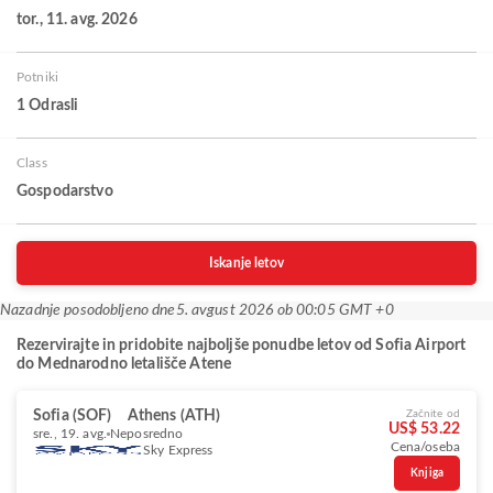
tor., 11. avg. 2026
Potniki
1 Odrasli
Class
Gospodarstvo
Iskanje letov
Nazadnje posodobljeno dne
5. avgust 2026 ob 00:05 GMT +0
Rezervirajte in pridobite najboljše ponudbe letov od Sofia Airport
do Mednarodno letališče Atene
Sofia (SOF)
Athens (ATH)
Začnite od
US$ 53.22
sre., 19. avg.
Neposredno
Cena/oseba
Sky Express
Knjiga