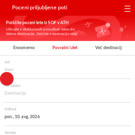
Poceni priljubljene poti
Poiščite poceni lete iz SOF v ATH
Uživajte v ekskluzivnih ponudbah letov do
želene destinacije. Začnite z rezervacijo zdaj!
Enosmerno
Povratni izlet
Več destinacij
Od
Izvor
Na naslov
Destinacija
Odhod
pon., 10. avg. 2026
Vrnitev