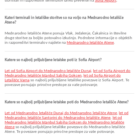
storitvah in razporeditvi terminalov lahko preverite na
Sofia Airport
.
Kateri terminali in letališke storitve so na voljo na Mednarodno letališče
Atene?
Mednarodno letališče Atene ponuja Vlak, Jedalenje, Čakalnica in številne
druge storitve za boljšo potovalno izkušnjo. Podrobne informacije o objektih
in razporeditvi terminalov najdete na
Mednarodno letališče Atene
.
Katere so najbolj priljubljene letalske poti iz Sofia Airport?
let od Sofia Airport do Mednarodno letališče Dunaj
,
let od Sofia Airport do
Mednarodno letališče Istanbul Sabiha Gokcen
,
let od Sofia Airport do
Letališče Varna
so najbolj priljubljene letališke povezave iz Sofia Airport. Te
povezave ponujajo priročne prestope za vaše potovanje.
Katere so najbolj priljubljene letalske poti do Mednarodno letališče Atene?
let od Mednarodno letališče Dunaj do Mednarodno letališče Atene
,
let od
Mednarodno letališče Santorini do Mednarodno letališče Atene
,
let od
Mednarodno letališče Istanbul Sabiha Gokcen do Mednarodno letališče
Atene
so najbolj priljubljene letališke povezave do Mednarodno letališče
Atene. Te povezave ponujajo priročne prestope za vaše potovanje.