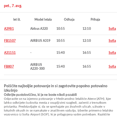
pet., 7. avg.
let št.
Model letala
Odhaja
Prihaja
A3981
Airbus A320
10:55
12:10
Sofia
FB1507
AIRBUS A319
10:55
12:10
Sofia
A31151
-
15:40
16:55
Sofia
AIRBUS
FB807
15:40
16:55
Sofia
A220-300
Poiščite najboljše potovanje in si zagotovite popolno potovalno
izkušnjo
Odkrijte pustolovščino, ki je ne boste nikoli pozabili
Odpravite se na izjemno potovanje v Mednarodno letališče Atene (ATH), kjer
lahko odkrijete čudovita mesta z osupljivimi razgledi, začenši z trenutkom
pristanka. Predstavljajte si, da se sprehajate po živahnih ulicah, uživate v
lokalnih okusih in se namakate v značilnem vzdušju. Izberite primerno letalsko
vozovnico iz Sofia Airport (SOF), ki je prilagojena vašim potrebam. Raziščite