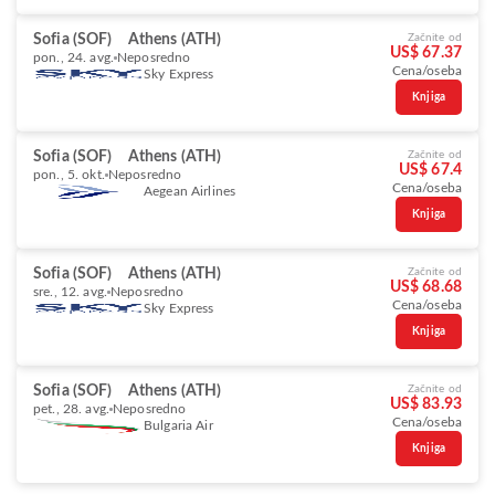
Sofia (SOF)
Athens (ATH)
Začnite od
US$ 67.37
pon., 24. avg.
Neposredno
Cena/oseba
Sky Express
Knjiga
Sofia (SOF)
Athens (ATH)
Začnite od
US$ 67.4
pon., 5. okt.
Neposredno
Cena/oseba
Aegean Airlines
Knjiga
Sofia (SOF)
Athens (ATH)
Začnite od
US$ 68.68
sre., 12. avg.
Neposredno
Cena/oseba
Sky Express
Knjiga
Sofia (SOF)
Athens (ATH)
Začnite od
US$ 83.93
pet., 28. avg.
Neposredno
Cena/oseba
Bulgaria Air
Knjiga