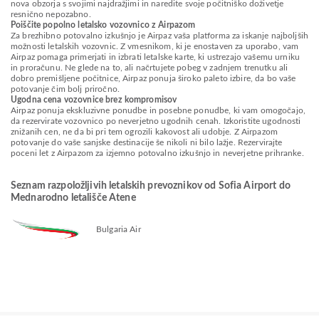
nova obzorja s svojimi najdražjimi in naredite svoje počitniško doživetje
resnično nepozabno.
Poiščite popolno letalsko vozovnico z Airpazom
Za brezhibno potovalno izkušnjo je Airpaz vaša platforma za iskanje najboljših
možnosti letalskih vozovnic. Z vmesnikom, ki je enostaven za uporabo, vam
Airpaz pomaga primerjati in izbrati letalske karte, ki ustrezajo vašemu urniku
in proračunu. Ne glede na to, ali načrtujete pobeg v zadnjem trenutku ali
dobro premišljene počitnice, Airpaz ponuja široko paleto izbire, da bo vaše
potovanje čim bolj priročno.
Ugodna cena vozovnice brez kompromisov
Airpaz ponuja ekskluzivne ponudbe in posebne ponudbe, ki vam omogočajo,
da rezervirate vozovnico po neverjetno ugodnih cenah. Izkoristite ugodnosti
znižanih cen, ne da bi pri tem ogrozili kakovost ali udobje. Z Airpazom
potovanje do vaše sanjske destinacije še nikoli ni bilo lažje. Rezervirajte
poceni let z Airpazom za izjemno potovalno izkušnjo in neverjetne prihranke.
Seznam razpoložljivih letalskih prevoznikov od Sofia Airport do
Mednarodno letališče Atene
Bulgaria Air