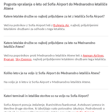
Pogosta vprašanja o letu od Sofia Airport do Mednarodno letališče
Atene
Katere letalske družbe so najbolj priljubljene za let z letališča Sofia Airport?
Večina potnikov z Sofia Airport leti z
Bulgaria Air
, najbolj priljubljenimi
letalskimi družbami za odhode s tega letališča.
Katere letalske družbe so najbolj priljubljene za lete na Mednarodno
letališče Atene?
Večina popotnikov proti Mednarodno letališče Atene leti z
Aegean Airlines
,
Ryanair
,
Sky Express
, najbolj priljubljenimi letalskimi družbami tega letališča.
Koliko letov je na voljo iz Sofia Airport do Mednarodno letališče Atene?
Na voljo je 6 letov iz Sofia Airport v Mednarodno letališče Atene.
Kateri terminali in letališke storitve so na voljo na Sofia Airport?
Sofia Airport ponuja Jedalenje, Bančništvo/bankomat, Avtobusni prevoz in
številne druge storitve, ki izboljšajo vašo potovalno izkušnjo. Podrobnosti o