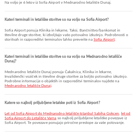
Na voljo je 6 letov iz Sofia Airport v Mednarodno letališče Dunaj.
Kateri terminali in letališke storitve so na voljo na Sofia Airport?
Sofia Airport ponuja Klinika in lekarne, Taksi, Bančništvo/bankomat in
številne druge storitve, ki izboljšajo vašo potovalno izkušnjo. Podrobnosti o
storitvah in razporeditvi terminalov lahko preverite na
Sofia Airport
.
Kateri terminali in letališke storitve so na voljo na Mednarodno letališče
Dunaj?
Mednarodno letališče Dunaj ponuja Čakalnica, Klinika in lekarne,
Invalidenčki voziček in številne druge storitve za boljšo potovalno izkušnjo.
Podrobne informacije o objektih in razporeditvi terminalov najdete na
Mednarodno letališče Dunaj
.
Katere so najbolj priljubljene letalske poti iz Sofia Airport?
let od Sofia Airport do Mednarodno letališče Istanbul Sabiha Gokcen
,
let od
Sofia Airport do Letališče Varna
so najbolj priljubljene letališke povezave iz
Sofia Airport. Te povezave ponujajo priročne prestope za vaše potovanje.