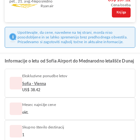
US$ 137.12
pet., 21. avg.
Neposredno
Cena/oseba
Ryanair
Knjiga
Upoštevajte, da cene, navedene na tej strani, morda niso
posodobljene in se lahko spremenijo brez predhodnega obvestila.
Prizadevamo si zagotoviti najbolj točne in aktualne informacije.
Informacije o letu od Sofia Airport do Mednarodno letališče Dunaj
Ekskluzivne ponudbe letov
Sofia - Vienna
US$ 38.42
Mesec najnižje cene
okt.
Skupno število destinacij
1