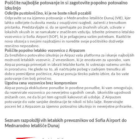
Poiščite najboljše potovanje in si zagotovite popolno potovalno
izkušnjo
Odkrijte pustolovščino, ki je ne boste nikoli pozabili
Odpravite se na izjemno potovanje v Mednarodno letališče Dunaj (VIE), kjer
lahko odkrijete čudovita mesta z osupljivimi razgledi, začenši z trenutkom
pristanka. Predstavljajte si, da se sprehajate po živahnih ulicah, uživate v
lokalnih okusih in se namakate v značilnem vzdušju. Izberite primerno letalsko
vozovnico iz Sofia Airport (SOF), ki je prilagojena vašim potrebam. Raziščite
nova obzorja s svojimi najdražjimi in naredite svoje počitniško doživetje
resnično nepozabno.
Poiščite popolno letalsko vozovnico z Airpazom
Za brezhibno potovalno izkušnjo je Airpaz vaša platforma za iskanje najboljših
možnosti letalskih vozovnic. Z vmesnikom, ki je enostaven za uporabo, vam
Airpaz pomaga primerjati in izbrati letalske karte, ki ustrezajo vašemu urniku
in proračunu. Ne glede na to, ali načrtujete pobeg v zadnjem trenutku ali
dobro premišljene počitnice, Airpaz ponuja široko paleto izbire, da bo vaše
potovanje čim bolj priročno.
Ugodna cena vozovnice brez kompromisov
Airpaz ponuja ekskluzivne ponudbe in posebne ponudbe, ki vam omogočajo,
da rezervirate vozovnico po neverjetno ugodnih cenah. Izkoristite ugodnosti
znižanih cen, ne da bi pri tem ogrozili kakovost ali udobje. Z Airpazom
potovanje do vaše sanjske destinacije še nikoli ni bilo lažje. Rezervirajte
poceni let z Airpazom za izjemno potovalno izkušnjo in neverjetne prihranke.
Seznam razpoložljivih letalskih prevoznikov od Sofia Airport do
Mednarodno letališče Dunaj