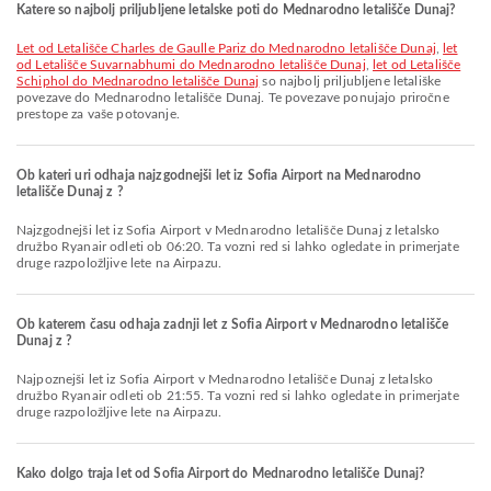
Katere so najbolj priljubljene letalske poti do Mednarodno letališče Dunaj?
let od Letališče Charles de Gaulle Pariz do Mednarodno letališče Dunaj
,
let
od Letališče Suvarnabhumi do Mednarodno letališče Dunaj
,
let od Letališče
Schiphol do Mednarodno letališče Dunaj
so najbolj priljubljene letališke
povezave do Mednarodno letališče Dunaj. Te povezave ponujajo priročne
prestope za vaše potovanje.
Ob kateri uri odhaja najzgodnejši let iz Sofia Airport na Mednarodno
letališče Dunaj z ?
Najzgodnejši let iz Sofia Airport v Mednarodno letališče Dunaj z letalsko
družbo Ryanair odleti ob 06:20. Ta vozni red si lahko ogledate in primerjate
druge razpoložljive lete na Airpazu.
Ob katerem času odhaja zadnji let z Sofia Airport v Mednarodno letališče
Dunaj z ?
Najpoznejši let iz Sofia Airport v Mednarodno letališče Dunaj z letalsko
družbo Ryanair odleti ob 21:55. Ta vozni red si lahko ogledate in primerjate
druge razpoložljive lete na Airpazu.
Kako dolgo traja let od Sofia Airport do Mednarodno letališče Dunaj?