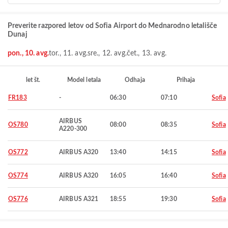
Preverite razpored letov od Sofia Airport do Mednarodno letališče
Dunaj
pon., 10. avg.
tor., 11. avg.
sre., 12. avg.
čet., 13. avg.
let št.
Model letala
Odhaja
Prihaja
FR183
-
06:30
07:10
Sofia
AIRBUS
OS780
08:00
08:35
Sofia
A220-300
OS772
AIRBUS A320
13:40
14:15
Sofia
OS774
AIRBUS A320
16:05
16:40
Sofia
OS776
AIRBUS A321
18:55
19:30
Sofia