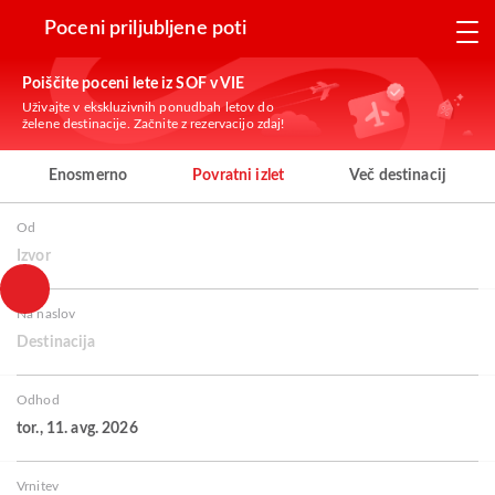
Poceni priljubljene poti
Poiščite poceni lete iz SOF v VIE
Uživajte v ekskluzivnih ponudbah letov do
želene destinacije. Začnite z rezervacijo zdaj!
Enosmerno
Povratni izlet
Več destinacij
Od
Izvor
Na naslov
Destinacija
Odhod
tor., 11. avg. 2026
Vrnitev