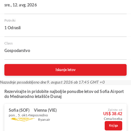
sre., 12. avg. 2026
Potniki
1 Odrasli
Class
Gospodarstvo
Iskanje letov
Nazadnje posodobljeno dne
9. avgust 2026 ob 17:45 GMT +0
Rezervirajte in pridobite najboljše ponudbe letov od Sofia Airport
do Mednarodno letališče Dunaj
Sofia (SOF)
Vienna (VIE)
Začnite od
US$ 38.42
pon., 5. okt.
Neposredno
Cena/oseba
Ryanair
Knjiga