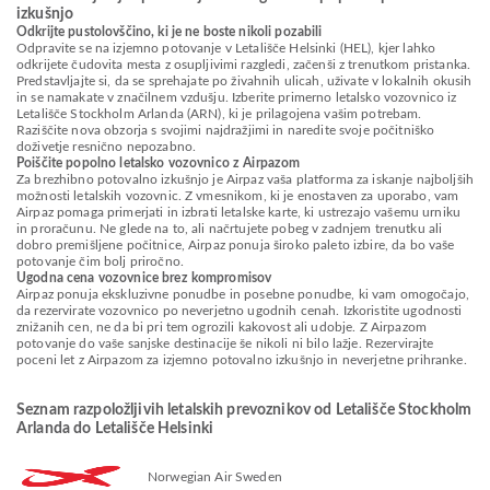
izkušnjo
Odkrijte pustolovščino, ki je ne boste nikoli pozabili
Odpravite se na izjemno potovanje v Letališče Helsinki (HEL), kjer lahko
odkrijete čudovita mesta z osupljivimi razgledi, začenši z trenutkom pristanka.
Predstavljajte si, da se sprehajate po živahnih ulicah, uživate v lokalnih okusih
in se namakate v značilnem vzdušju. Izberite primerno letalsko vozovnico iz
Letališče Stockholm Arlanda (ARN), ki je prilagojena vašim potrebam.
Raziščite nova obzorja s svojimi najdražjimi in naredite svoje počitniško
doživetje resnično nepozabno.
Poiščite popolno letalsko vozovnico z Airpazom
Za brezhibno potovalno izkušnjo je Airpaz vaša platforma za iskanje najboljših
možnosti letalskih vozovnic. Z vmesnikom, ki je enostaven za uporabo, vam
Airpaz pomaga primerjati in izbrati letalske karte, ki ustrezajo vašemu urniku
in proračunu. Ne glede na to, ali načrtujete pobeg v zadnjem trenutku ali
dobro premišljene počitnice, Airpaz ponuja široko paleto izbire, da bo vaše
potovanje čim bolj priročno.
Ugodna cena vozovnice brez kompromisov
Airpaz ponuja ekskluzivne ponudbe in posebne ponudbe, ki vam omogočajo,
da rezervirate vozovnico po neverjetno ugodnih cenah. Izkoristite ugodnosti
znižanih cen, ne da bi pri tem ogrozili kakovost ali udobje. Z Airpazom
potovanje do vaše sanjske destinacije še nikoli ni bilo lažje. Rezervirajte
poceni let z Airpazom za izjemno potovalno izkušnjo in neverjetne prihranke.
Seznam razpoložljivih letalskih prevoznikov od Letališče Stockholm
Arlanda do Letališče Helsinki
Norwegian Air Sweden