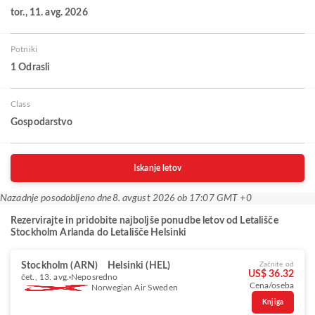
tor., 11. avg. 2026
Potniki
1 Odrasli
Class
Gospodarstvo
Iskanje letov
Nazadnje posodobljeno dne
8. avgust 2026 ob 17:07 GMT +0
Rezervirajte in pridobite najboljše ponudbe letov od Letališče
Stockholm Arlanda do Letališče Helsinki
Stockholm (ARN)
Helsinki (HEL)
Začnite od
US$ 36.32
čet., 13. avg.
Neposredno
Cena/oseba
Norwegian Air Sweden
Knjiga