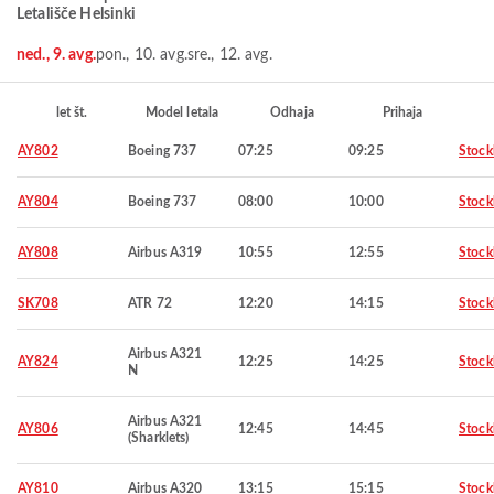
Letališče Helsinki
ned., 9. avg.
pon., 10. avg.
sre., 12. avg.
let št.
Model letala
Odhaja
Prihaja
AY802
Boeing 737
07:25
09:25
Stoc
AY804
Boeing 737
08:00
10:00
Stoc
AY808
Airbus A319
10:55
12:55
Stoc
SK708
ATR 72
12:20
14:15
Stoc
Airbus A321
AY824
12:25
14:25
Stoc
N
Airbus A321
AY806
12:45
14:45
Stoc
(Sharklets)
AY810
Airbus A320
13:15
15:15
Stoc