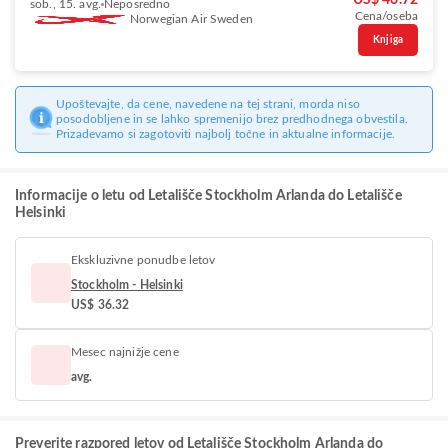
US$ 46.72
sob., 15. avg.
Neposredno
Cena/oseba
Norwegian Air Sweden
Knjiga
Upoštevajte, da cene, navedene na tej strani, morda niso
posodobljene in se lahko spremenijo brez predhodnega obvestila.
Prizadevamo si zagotoviti najbolj točne in aktualne informacije.
Informacije o letu od Letališče Stockholm Arlanda do Letališče
Helsinki
Ekskluzivne ponudbe letov
Stockholm - Helsinki
US$ 36.32
Mesec najnižje cene
avg.
Preverite razpored letov od Letališče Stockholm Arlanda do