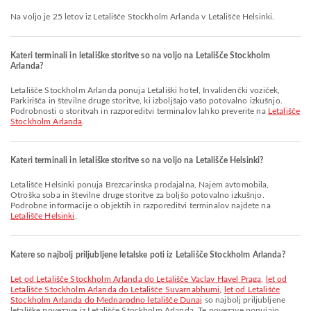
Na voljo je 25 letov iz Letališče Stockholm Arlanda v Letališče Helsinki.
Kateri terminali in letališke storitve so na voljo na Letališče Stockholm
Arlanda?
Letališče Stockholm Arlanda ponuja Letališki hotel, Invalidenčki voziček,
Parkirišča in številne druge storitve, ki izboljšajo vašo potovalno izkušnjo.
Podrobnosti o storitvah in razporeditvi terminalov lahko preverite na
Letališče
Stockholm Arlanda
.
Kateri terminali in letališke storitve so na voljo na Letališče Helsinki?
Letališče Helsinki ponuja Brezcarinska prodajalna, Najem avtomobila,
Otroška soba in številne druge storitve za boljšo potovalno izkušnjo.
Podrobne informacije o objektih in razporeditvi terminalov najdete na
Letališče Helsinki
.
Katere so najbolj priljubljene letalske poti iz Letališče Stockholm Arlanda?
let od Letališče Stockholm Arlanda do Letališče Vaclav Havel Praga
,
let od
Letališče Stockholm Arlanda do Letališče Suvarnabhumi
,
let od Letališče
Stockholm Arlanda do Mednarodno letališče Dunaj
so najbolj priljubljene
letališke povezave iz Letališče Stockholm Arlanda. Te povezave ponujajo