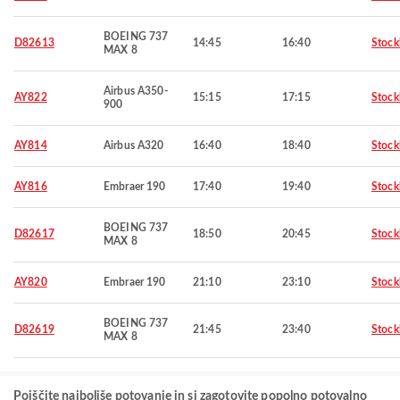
BOEING 737
D82613
14:45
16:40
Stoc
MAX 8
Airbus A350-
AY822
15:15
17:15
Stoc
900
AY814
Airbus A320
16:40
18:40
Stoc
AY816
Embraer 190
17:40
19:40
Stoc
BOEING 737
D82617
18:50
20:45
Stoc
MAX 8
AY820
Embraer 190
21:10
23:10
Stoc
BOEING 737
D82619
21:45
23:40
Stoc
MAX 8
Poiščite najboljše potovanje in si zagotovite popolno potovalno