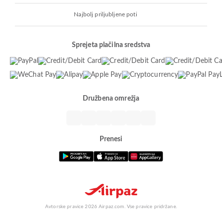
Najbolj priljubljene poti
Sprejeta plačilna sredstva
Družbena omrežja
Prenesi
Avtorske pravice 2026 Airpaz.com. Vse pravice pridržane.