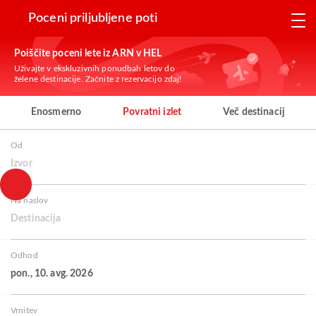
Poceni priljubljene poti
Poiščite poceni lete iz ARN v HEL
Uživajte v ekskluzivnih ponudbah letov do
želene destinacije. Začnite z rezervacijo zdaj!
Enosmerno
Povratni izlet
Več destinacij
Od
Izvor
Na naslov
Destinacija
Odhod
pon., 10. avg. 2026
Vrnitev