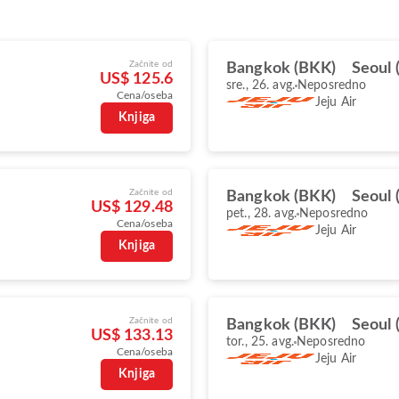
Začnite od
Bangkok (BKK)
Seoul 
US$ 125.6
sre., 26. avg.
Neposredno
Cena/oseba
Jeju Air
Knjiga
Začnite od
Bangkok (BKK)
Seoul 
US$ 129.48
pet., 28. avg.
Neposredno
Cena/oseba
Jeju Air
Knjiga
Začnite od
Bangkok (BKK)
Seoul 
US$ 133.13
tor., 25. avg.
Neposredno
Cena/oseba
Jeju Air
Knjiga