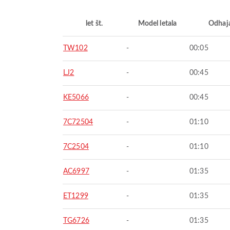
let št.
Model letala
Odhaj
TW102
-
00:05
LJ2
-
00:45
KE5066
-
00:45
7C72504
-
01:10
7C2504
-
01:10
AC6997
-
01:35
ET1299
-
01:35
TG6726
-
01:35