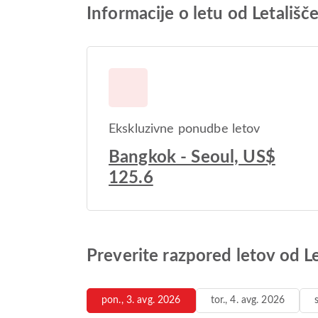
Informacije o letu od Letali
Ekskluzivne ponudbe letov
Bangkok - Seoul, US$
125.6
Preverite razpored letov od 
pon., 3. avg. 2026
tor., 4. avg. 2026