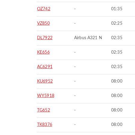
OZ742
-
01:35
VZ850
-
02:25
DL7922
Airbus A321 N
02:35
KE656
-
02:35
AC6291
-
02:35
KU6952
-
08:00
WY5918
-
08:00
TG652
-
08:00
TK8376
-
08:00