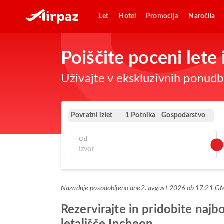
Let
Hotel
Promocija
Naročila
Poiščite poceni lete
Uživajte v ekskluzivnih ponudba
Povratni izlet
Gospodarstvo
1 Potnika
Od
Nazadnje posodobljeno dne
2. avgust 2026 ob 17:21 G
Rezervirajte in pridobite na