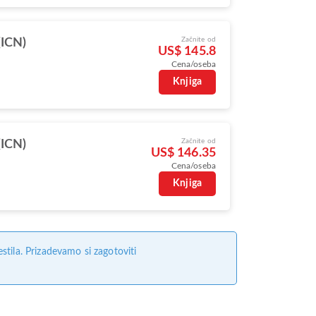
Začnite od
(ICN)
US$ 145.8
Cena/oseba
Knjiga
Začnite od
(ICN)
US$ 146.35
Cena/oseba
Knjiga
tila. Prizadevamo si zagotoviti