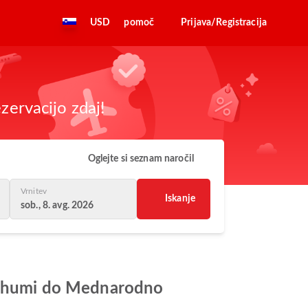
USD
pomoč
Prijava/Registracija
zervacijo zdaj!
Oglejte si seznam naročil
Vrnitev
Iskanje
sob., 8. avg. 2026
nabhumi do Mednarodno