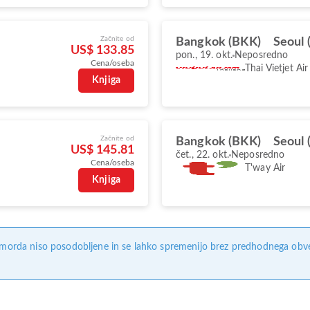
Začnite od
Bangkok (BKK)
Seoul 
US$ 133.85
pon., 19. okt.
Neposredno
Cena/oseba
Thai Vietjet Air
Knjiga
Začnite od
Bangkok (BKK)
Seoul 
US$ 145.81
čet., 22. okt.
Neposredno
Cena/oseba
T'way Air
Knjiga
, morda niso posodobljene in se lahko spremenijo brez predhodnega obves