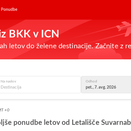
Ponudbe
 iz BKK v ICN
h letov do želene destinacije. Začnite z re
Na naslov
Odhod
pet., 7. avg. 2026
MT +0
jboljše ponudbe letov od Letališče Suvar