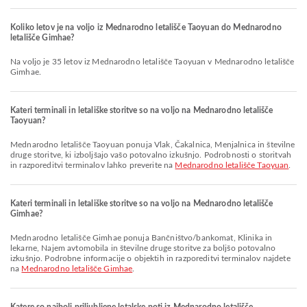
Koliko letov je na voljo iz Mednarodno letališče Taoyuan do Mednarodno
letališče Gimhae?
Na voljo je 35 letov iz Mednarodno letališče Taoyuan v Mednarodno letališče
Gimhae.
Kateri terminali in letališke storitve so na voljo na Mednarodno letališče
Taoyuan?
Mednarodno letališče Taoyuan ponuja Vlak, Čakalnica, Menjalnica in številne
druge storitve, ki izboljšajo vašo potovalno izkušnjo. Podrobnosti o storitvah
in razporeditvi terminalov lahko preverite na
Mednarodno letališče Taoyuan
.
Kateri terminali in letališke storitve so na voljo na Mednarodno letališče
Gimhae?
Mednarodno letališče Gimhae ponuja Bančništvo/bankomat, Klinika in
lekarne, Najem avtomobila in številne druge storitve za boljšo potovalno
izkušnjo. Podrobne informacije o objektih in razporeditvi terminalov najdete
na
Mednarodno letališče Gimhae
.