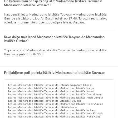
Ob katerem času odhaja zadnji let z Mednarodno letališče Taoyuan v
Mednarodno letališče Gimhae z ?
Najpoznejši let iz Mednarodno letališče Taoyuan v Mednarodno letališče
Gimhae z letalsko družbo Air Busan odleti ob 17:40. Ta vozni red si lahko
ogledate in primerjate druge razpoložljive lete na Airpazu.
Kako dolgo traja let od Mednarodno letališče Taoyuan do Mednarodno
letališče Gimhae?
Trajanje leta od Mednarodno letališče Taoyuan do Mednarodno letališče
Gimhae je približno 2h 30m.
Priljubljene poti po letališčih iz Mednarodno letališče Taoyuan
Leti od Mednarodno letališče Taoyuan do Letališče Singapore Changi
Leti od Mednarodno letališče Taoyuan do Mednarodno letališče Narita
Leti od Mednarodno letališče Taoyuan do Mednarodno letališče Kansai
Leti od Mednarodno letališče Taoyuan do Mednarodno letališče Don Mueang
Leti od Mednarodno letališče Taoyuan do Mednarodno letališče Kuala Lumpur
Leti od Mednarodno letališče Taoyuan do Letališče Fukuoka
Leti od Mednarodno letališče Taoyuan do Mednarodno letališče Ninoy Aquino
Leti od Mednarodno letališče Taoyuan do Letališče Naha
Leti od Mednarodno letališče Taoyuan do Mednarodno letališče Incheon
Leti od Mednarodno letališče Taoyuan do Mednarodno letališče Kota Kinabalu
Leti od Mednarodno letališče Taoyuan do Mednarodno letališče Hong Kong