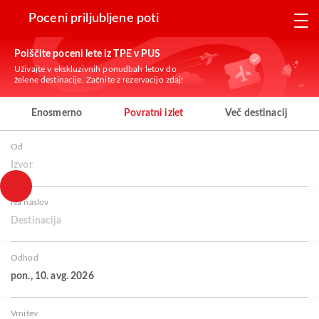
Poceni priljubljene poti
Poiščite poceni lete iz TPE v PUS
Uživajte v ekskluzivnih ponudbah letov do
želene destinacije. Začnite z rezervacijo zdaj!
Enosmerno
Povratni izlet
Več destinacij
Od
Izvor
Na naslov
Destinacija
Odhod
pon., 10. avg. 2026
Vrnitev