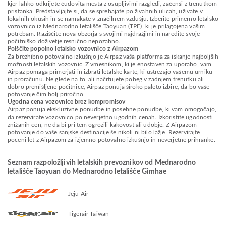
kjer lahko odkrijete čudovita mesta z osupljivimi razgledi, začenši z trenutkom
pristanka. Predstavljajte si, da se sprehajate po živahnih ulicah, uživate v
lokalnih okusih in se namakate v značilnem vzdušju. Izberite primerno letalsko
vozovnico iz Mednarodno letališče Taoyuan (TPE), ki je prilagojena vašim
potrebam. Raziščite nova obzorja s svojimi najdražjimi in naredite svoje
počitniško doživetje resnično nepozabno.
Poiščite popolno letalsko vozovnico z Airpazom
Za brezhibno potovalno izkušnjo je Airpaz vaša platforma za iskanje najboljših
možnosti letalskih vozovnic. Z vmesnikom, ki je enostaven za uporabo, vam
Airpaz pomaga primerjati in izbrati letalske karte, ki ustrezajo vašemu urniku
in proračunu. Ne glede na to, ali načrtujete pobeg v zadnjem trenutku ali
dobro premišljene počitnice, Airpaz ponuja široko paleto izbire, da bo vaše
potovanje čim bolj priročno.
Ugodna cena vozovnice brez kompromisov
Airpaz ponuja ekskluzivne ponudbe in posebne ponudbe, ki vam omogočajo,
da rezervirate vozovnico po neverjetno ugodnih cenah. Izkoristite ugodnosti
znižanih cen, ne da bi pri tem ogrozili kakovost ali udobje. Z Airpazom
potovanje do vaše sanjske destinacije še nikoli ni bilo lažje. Rezervirajte
poceni let z Airpazom za izjemno potovalno izkušnjo in neverjetne prihranke.
Seznam razpoložljivih letalskih prevoznikov od Mednarodno
letališče Taoyuan do Mednarodno letališče Gimhae
Jeju Air
Tigerair Taiwan