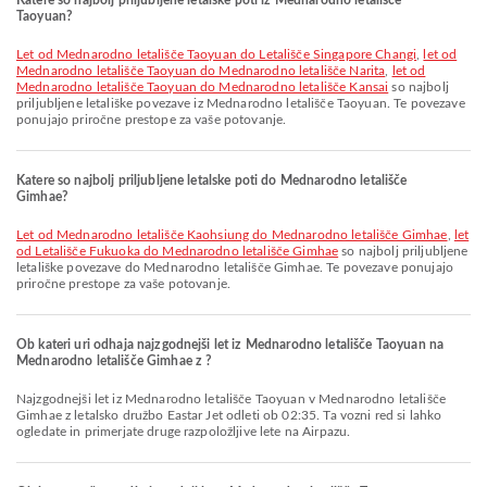
Katere so najbolj priljubljene letalske poti iz Mednarodno letališče
Taoyuan?
let od Mednarodno letališče Taoyuan do Letališče Singapore Changi
,
let od
Mednarodno letališče Taoyuan do Mednarodno letališče Narita
,
let od
Mednarodno letališče Taoyuan do Mednarodno letališče Kansai
so najbolj
priljubljene letališke povezave iz Mednarodno letališče Taoyuan. Te povezave
ponujajo priročne prestope za vaše potovanje.
Katere so najbolj priljubljene letalske poti do Mednarodno letališče
Gimhae?
let od Mednarodno letališče Kaohsiung do Mednarodno letališče Gimhae
,
let
od Letališče Fukuoka do Mednarodno letališče Gimhae
so najbolj priljubljene
letališke povezave do Mednarodno letališče Gimhae. Te povezave ponujajo
priročne prestope za vaše potovanje.
Ob kateri uri odhaja najzgodnejši let iz Mednarodno letališče Taoyuan na
Mednarodno letališče Gimhae z ?
Najzgodnejši let iz Mednarodno letališče Taoyuan v Mednarodno letališče
Gimhae z letalsko družbo Eastar Jet odleti ob 02:35. Ta vozni red si lahko
ogledate in primerjate druge razpoložljive lete na Airpazu.