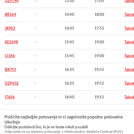
OZ9744
-
13:30
17:05
Taipei
BR164
-
14:40
18:00
Taipei
JX902
-
14:45
17:55
Taipei
KE5698
-
15:45
19:00
Taipei
CI186
-
15:45
19:00
Taipei
BX792
-
16:35
19:55
Taipei
OZ9432
-
16:35
19:55
Taipei
IT606
-
16:40
19:55
Taipei
Poiščite najboljše potovanje in si zagotovite popolno potovalno
izkušnjo
Odkrijte pustolovščino, ki je ne boste nikoli pozabili
Odpravite se na izjemno potovanje v Mednarodno letališče Gimhae (PUS),