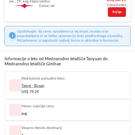
US$ 86.15
sre., 19. avg.
Neposredno
Cena/oseba
Eastar Jet
Knjiga
Upoštevajte, da cene, navedene na tej strani, morda niso
posodobljene in se lahko spremenijo brez predhodnega obvestila.
Prizadevamo si zagotoviti najbolj točne in aktualne informacije.
Informacije o letu od Mednarodno letališče Taoyuan do
Mednarodno letališče Gimhae
Ekskluzivne ponudbe letov
Taipei - Busan
US$ 79.29
Mesec najnižje cene
avg.
Skupno število destinacij