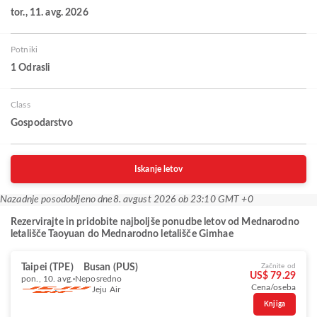
tor., 11. avg. 2026
Potniki
1 Odrasli
Class
Gospodarstvo
Iskanje letov
Nazadnje posodobljeno dne
8. avgust 2026 ob 23:10 GMT +0
Rezervirajte in pridobite najboljše ponudbe letov od Mednarodno
letališče Taoyuan do Mednarodno letališče Gimhae
Taipei (TPE)
Busan (PUS)
Začnite od
US$ 79.29
pon., 10. avg.
Neposredno
Cena/oseba
Jeju Air
Knjiga