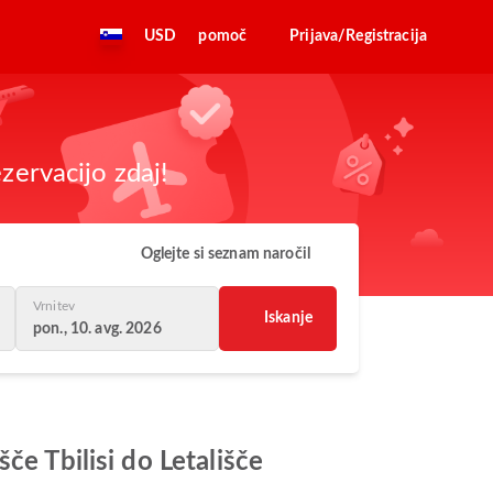
USD
pomoč
Prijava/Registracija
zervacijo zdaj!
Oglejte si seznam naročil
Vrnitev
Iskanje
pon., 10. avg. 2026
če Tbilisi do Letališče