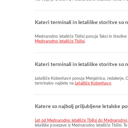
Kateri terminali in letališke storitve so 
Mednarodno letališče Tbilisi ponuja Taksi in številn
Mednarodno letališče Tbilisi
.
Kateri terminali in letališke storitve so
Letališče Kobenhavn ponuja Menjalnica, Jedalenje, Otroška soba in številne druge storitve za boljšo potovalno izkušnjo. Podrobne informacije o objektih in razporeditvi
terminalov najdete na
Letališče Kobenhavn
.
Katere so najbolj priljubljene letalske po
let od Mednarodno letališče Tbilisi do Mednarodno 
letališke povezave iz Mednarodno letališče Tbilisi. 