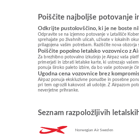
Poiščite najboljše potovanje 
Odkrijte pustolovščino, ki je ne boste ni
Odpravite se na izjemno potovanje v Letališče Kobenh
sprehajate po živahnih ulicah, uživate v lokalnih oku
prilagojena vašim potrebam. Raziščite nova obzorja s
Poiščite popolno letalsko vozovnico z A
Za brezhibno potovalno izkušnjo je Airpaz vaša plat
primerjati in izbrati letalske karte, ki ustrezajo va
ponuja široko paleto izbire, da bo vaše potovanje či
Ugodna cena vozovnice brez kompromi
Airpaz ponuja ekskluzivne ponudbe in posebne ponud
pri tem ogrozili kakovost ali udobje. Z Airpazom poto
neverjetne prihranke.
Seznam razpoložljivih letalsk
Norwegian Air Sweden