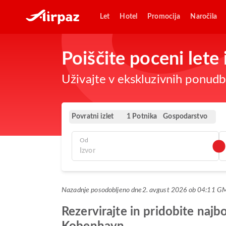
Let
Hotel
Promocija
Naročila
Poiščite poceni lete
Uživajte v ekskluzivnih ponudba
Povratni izlet
Gospodarstvo
1 Potnika
Od
Nazadnje posodobljeno dne
2. avgust 2026 ob 04:11 G
Rezervirajte in pridobite najb