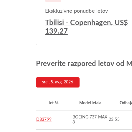
Ekskluzivne ponudbe letov
Tbilisi - Copenhagen, US$
139.27
Preverite razpored letov od M
sre., 5. avg. 2026
let št.
Model letala
Odhaj
BOEING 737 MAX
D83799
23:55
8