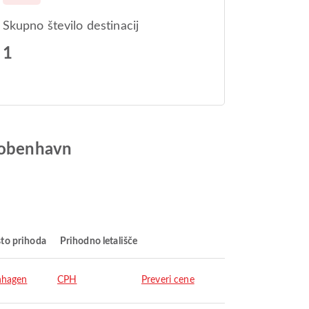
Skupno število destinacij
1
 Kobenhavn
to prihoda
Prihodno letališče
nhagen
CPH
Preveri cene