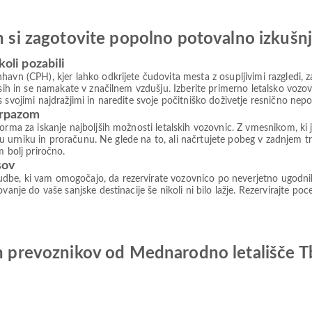
in si zagotovite popolno potovalno izkušn
koli pozabili
avn (CPH), kjer lahko odkrijete čudovita mesta z osupljivimi razgledi, za
sih in se namakate v značilnem vzdušju. Izberite primerno letalsko vozovn
 svojimi najdražjimi in naredite svoje počitniško doživetje resnično nep
irpazom
forma za iskanje najboljših možnosti letalskih vozovnic. Z vmesnikom, 
šemu urniku in proračunu. Ne glede na to, ali načrtujete pobeg v zadnjem t
m bolj priročno.
sov
be, ki vam omogočajo, da rezervirate vozovnico po neverjetno ugodnih c
vanje do vaše sanjske destinacije še nikoli ni bilo lažje. Rezervirajte po
ih prevoznikov od Mednarodno letališče T