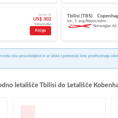
Začnite od
Tbilisi (TBS)
Copenhag
US$ 302
sre., 5. avg.
Neposredno
Cena/oseba
Norwegian Air
Knjiga
, morda niso posodobljene in se lahko spremenijo brez predhodnega obves
dno letališče Tbilisi do Letališče Kobenh