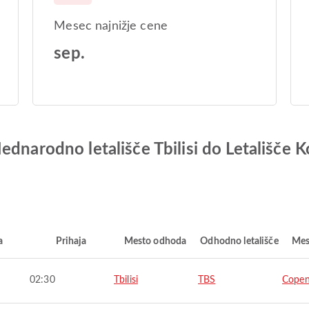
Mesec najnižje cene
sep.
ednarodno letališče Tbilisi do Letališče
a
Prihaja
Mesto odhoda
Odhodno letališče
Mes
02:30
Tbilisi
TBS
Cope