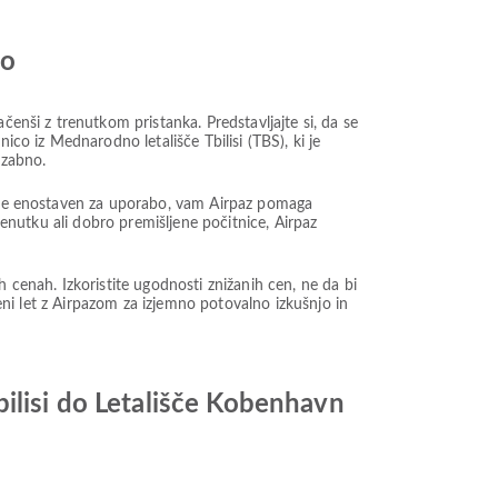
jo
čenši z trenutkom pristanka. Predstavljajte si, da se
ico iz Mednarodno letališče Tbilisi (TBS), ki je
ozabno.
ki je enostaven za uporabo, vam Airpaz pomaga
renutku ali dobro premišljene počitnice, Airpaz
enah. Izkoristite ugodnosti znižanih cen, ne da bi
ceni let z Airpazom za izjemno potovalno izkušnjo in
bilisi do Letališče Kobenhavn