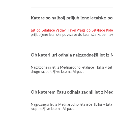
Katere so najbolj priljubljene letalske p
let od Letališče Vaclav Havel Praga do Letališče Ko
priljubljene letališke povezave do Letališče Kobenh
Ob kateri uri odhaja najzgodnejši let iz
Najzgodnejši let iz Mednarodno letališče Tbilisi v Letališče Kobenhavn z letalsko družbo Norwegian Air Sweden odleti ob 00:35. Ta vozni red si lahko ogledate in primerjate
druge razpoložljive lete na Airpazu.
Ob katerem času odhaja zadnji let z Medn
Najpoznejši let iz Mednarodno letališče Tbilisi v Letališče Kobenhavn z letalsko družbo Norwegian Air Sweden odleti ob 23:55. Ta vozni red si lahko ogledate in primerjate druge
razpoložljive lete na Airpazu.