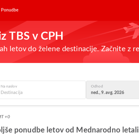
Ponudbe
 iz TBS v CPH
h letov do želene destinacije. Začnite z re
Na naslov
Odhod
ned., 9. avg. 2026
MT +0
oljše ponudbe letov od Mednarodno letališ