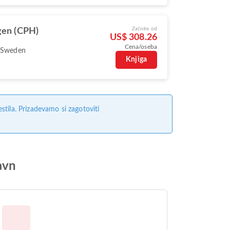
Začnite od
en (CPH)
US$ 308.26
Cena/oseba
 Sweden
Knjiga
tila. Prizadevamo si zagotoviti
avn