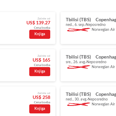
Začnite od
Tbilisi (TBS)
Copenhag
US$ 139.27
ned., 6. sep.
Neposredno
Cena/oseba
Norwegian Air
Knjiga
Začnite od
Tbilisi (TBS)
Copenhag
US$ 165
sre., 26. avg.
Neposredno
Cena/oseba
Norwegian Air
Knjiga
Začnite od
Tbilisi (TBS)
Copenhag
US$ 258
ned., 30. avg.
Neposredno
Cena/oseba
Norwegian Air
Knjiga