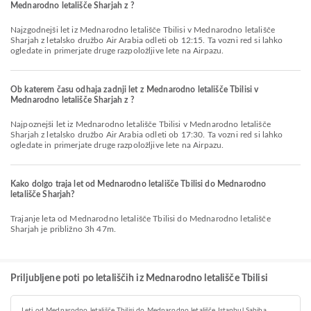
Mednarodno letališče Sharjah z ?
Najzgodnejši let iz Mednarodno letališče Tbilisi v Mednarodno letališče
Sharjah z letalsko družbo Air Arabia odleti ob 12:15. Ta vozni red si lahko
ogledate in primerjate druge razpoložljive lete na Airpazu.
Ob katerem času odhaja zadnji let z Mednarodno letališče Tbilisi v
Mednarodno letališče Sharjah z ?
Najpoznejši let iz Mednarodno letališče Tbilisi v Mednarodno letališče
Sharjah z letalsko družbo Air Arabia odleti ob 17:30. Ta vozni red si lahko
ogledate in primerjate druge razpoložljive lete na Airpazu.
Kako dolgo traja let od Mednarodno letališče Tbilisi do Mednarodno
letališče Sharjah?
Trajanje leta od Mednarodno letališče Tbilisi do Mednarodno letališče
Sharjah je približno 3h 47m.
Priljubljene poti po letališčih iz Mednarodno letališče Tbilisi
Leti od Mednarodno letališče Tbilisi do Mednarodno letališče Istanbul Sabiha