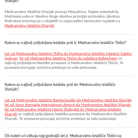
Sharjah?
Mednarodno letališče Sharjah ponuja Menjalnica, Najem avtomobila,
Molitvena soba in številne druge storitve za boljšo potovalno izkušnjo.
Podrobne informacije o objektih in razporeditvi terminalov najdete na
Mednarodno letališče Sharjah
.
Katere so najbolj priljubljene letalske poti iz Mednarodno letališče Tbilisi?
let od Mednarodno letališče Tbilisi do Mednarodno letališče Istanbul Sabiha
Gokcen
,
let od Mednarodno letališče Tbilisi do Letališče Kobenhavn
so
najbolj priljubljene letališke povezave iz Mednarodno letališče Tbilisi. Te
povezave ponujajo priročne prestope za vaše potovanje.
Katere so najbolj priljubljene letalske poti do Mednarodno letališče
Sharjah?
let od Mednarodno letališče Bandaranaike do Mednarodno letališče Sharjah
,
let od Jomo Kenyatta International Airport do Mednarodno letališče Sharjah
,
let od Mednarodno letališče Hazrat Shahjalal do Mednarodno letališče
Sharjah
so najbolj priljubljene letališke povezave do Mednarodno letališče
Sharjah. Te povezave ponujajo priročne prestope za vaše potovanje.
Ob kateri uri odhaja najzgodnejši let iz Mednarodno letališče Tbilisi na