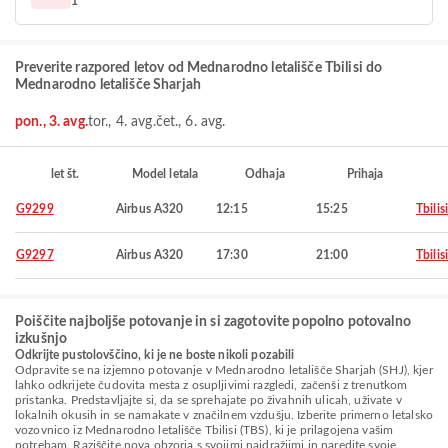
1
Preverite razpored letov od Mednarodno letališče Tbilisi do
Mednarodno letališče Sharjah
pon., 3. avg.
tor., 4. avg.
čet., 6. avg.
let št.
Model letala
Odhaja
Prihaja
G9299
Airbus A320
12:15
15:25
Tbilisi
G9297
Airbus A320
17:30
21:00
Tbilisi
Poiščite najboljše potovanje in si zagotovite popolno potovalno
izkušnjo
Odkrijte pustolovščino, ki je ne boste nikoli pozabili
Odpravite se na izjemno potovanje v Mednarodno letališče Sharjah (SHJ), kjer
lahko odkrijete čudovita mesta z osupljivimi razgledi, začenši z trenutkom
pristanka. Predstavljajte si, da se sprehajate po živahnih ulicah, uživate v
lokalnih okusih in se namakate v značilnem vzdušju. Izberite primerno letalsko
vozovnico iz Mednarodno letališče Tbilisi (TBS), ki je prilagojena vašim
potrebam. Raziščite nova obzorja s svojimi najdražjimi in naredite svoje