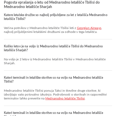
Pogosta vprašanja o letu od Mednarodno letališče Tbilisi do
Mednarodno letališče Sharjah
Katere letalske družbe so najbolj priljubljene za let z letališča Mednarodno
letališče Tbilisi?
Večina potnikov z Mednarodno letališče Tbilisi leti z
Georgian Airways
,
najbolj priljubljenimi letalskimi družbami za odhode s tega letališča.
Koliko letov je na voljo iz Mednarodno letališče Tbilisi do Mednarodno
letališče Sharjah?
Na voljo je 2 letov iz Mednarodno letališče Tbilisi v Mednarodno letališče
Sharjah.
Kateri terminali in letališke storitve so na voljo na Mednarodno letališče
Tbilisi?
Mednarodno letališče Tbilisi ponuja Taksi in številne druge storitve, ki
izboljšajo vašo potovalno izkušnjo. Podrobnosti o storitvah in razporeditvi
terminalov lahko preverite na
Mednarodno letališče Tbilisi
.
Kateri terminali in letališke storitve so na voljo na Mednarodno letališče