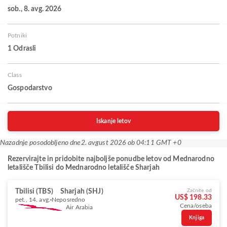
sob., 8. avg. 2026
Potniki
1 Odrasli
Class
Gospodarstvo
Iskanje letov
Nazadnje posodobljeno dne
2. avgust 2026 ob 04:11 GMT +0
Rezervirajte in pridobite najboljše ponudbe letov od Mednarodno
letališče Tbilisi do Mednarodno letališče Sharjah
Tbilisi (TBS)
Sharjah (SHJ)
Začnite od
US$ 198.33
pet., 14. avg.
Neposredno
Cena/oseba
Air Arabia
Knjiga