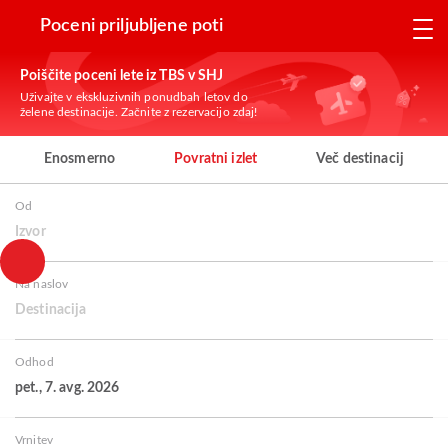
Poceni priljubljene poti
Poiščite poceni lete iz TBS v SHJ
Uživajte v ekskluzivnih ponudbah letov do
želene destinacije. Začnite z rezervacijo zdaj!
Enosmerno
Povratni izlet
Več destinacij
Od
Izvor
Na naslov
Destinacija
Odhod
pet., 7. avg. 2026
Vrnitev