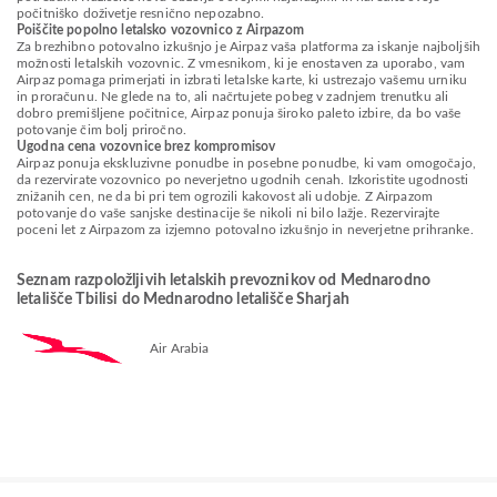
počitniško doživetje resnično nepozabno.
Poiščite popolno letalsko vozovnico z Airpazom
Za brezhibno potovalno izkušnjo je Airpaz vaša platforma za iskanje najboljših
možnosti letalskih vozovnic. Z vmesnikom, ki je enostaven za uporabo, vam
Airpaz pomaga primerjati in izbrati letalske karte, ki ustrezajo vašemu urniku
in proračunu. Ne glede na to, ali načrtujete pobeg v zadnjem trenutku ali
dobro premišljene počitnice, Airpaz ponuja široko paleto izbire, da bo vaše
potovanje čim bolj priročno.
Ugodna cena vozovnice brez kompromisov
Airpaz ponuja ekskluzivne ponudbe in posebne ponudbe, ki vam omogočajo,
da rezervirate vozovnico po neverjetno ugodnih cenah. Izkoristite ugodnosti
znižanih cen, ne da bi pri tem ogrozili kakovost ali udobje. Z Airpazom
potovanje do vaše sanjske destinacije še nikoli ni bilo lažje. Rezervirajte
poceni let z Airpazom za izjemno potovalno izkušnjo in neverjetne prihranke.
Seznam razpoložljivih letalskih prevoznikov od Mednarodno
letališče Tbilisi do Mednarodno letališče Sharjah
Air Arabia