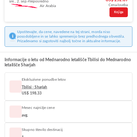
US$ 252.69
sre., 2. sep.
Neposredno
Cena/oseba
Air Arabia
Knjiga
Upoštevajte, da cene, navedene na tej strani, morda niso
posodobljene in se lahko spremenijo brez predhodnega obvestila.
Prizadevamo si zagotoviti najbolj točne in aktualne informacije.
Informacije o letu od Mednarodno letališče Tbilisi do Mednarodno
letališče Sharjah
Ekskluzivne ponudbe letov
Tbilisi - Sharjah
US$ 198.33
Mesec najnižje cene
avg.
Skupno število destinacij