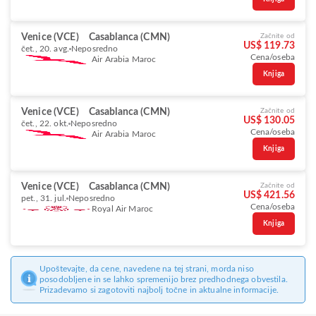
Venice (VCE)
Casablanca (CMN)
Začnite od
US$ 119.73
čet., 20. avg.
Neposredno
Cena/oseba
Air Arabia Maroc
Knjiga
Venice (VCE)
Casablanca (CMN)
Začnite od
US$ 130.05
čet., 22. okt.
Neposredno
Cena/oseba
Air Arabia Maroc
Knjiga
Venice (VCE)
Casablanca (CMN)
Začnite od
US$ 421.56
pet., 31. jul.
Neposredno
Cena/oseba
Royal Air Maroc
Knjiga
Upoštevajte, da cene, navedene na tej strani, morda niso
posodobljene in se lahko spremenijo brez predhodnega obvestila.
Prizadevamo si zagotoviti najbolj točne in aktualne informacije.