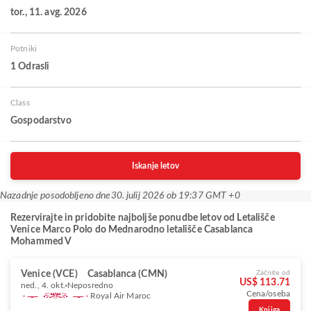
tor., 11. avg. 2026
Potniki
1 Odrasli
Class
Gospodarstvo
Iskanje letov
Nazadnje posodobljeno dne
30. julij 2026 ob 19:37 GMT +0
Rezervirajte in pridobite najboljše ponudbe letov od Letališče
Venice Marco Polo do Mednarodno letališče Casablanca
Mohammed V
Venice (VCE)
Casablanca (CMN)
Začnite od
US$ 113.71
ned., 4. okt.
Neposredno
Cena/oseba
Royal Air Maroc
Knjiga