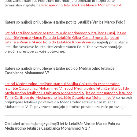
potovalno izkušnjo. Podrobne informacije o objektih in razporeditvi
terminalov najdete na
Mednarodno letališče Casablanca Mohammed V
.
Katere so najbolj priljubljene letalske poti iz Letališče Venice Marco Polo?
let od Letališče Venice Marco Polo do Mednarodno letališče Dunaj
,
let od
Letališče Venice Marco Polo do Letališče Olbia Costa Smeralda
,
let od
Letališče Venice Marco Polo do Letališče Kobenhavn
so najbolj priljubljene
letališke povezave iz Letališče Venice Marco Polo. Te povezave ponujajo
priročne prestope za vaše potovanje.
Katere so najbolj priljubljene letalske poti do Mednarodno letališče
Casablanca Mohammed V?
let od Mednarodno letališče Istanbul Sabiha Gokcen do Mednarodno
letališče Casablanca Mohammed V
,
let od Mednarodno letališče Istanbul do
Mednarodno letališče Casablanca Mohammed V
,
let od Mednarodno letališče
Tunis Carthage do Mednarodno letališče Casablanca Mohammed V
so najbolj
priljubljene letališke povezave do Mednarodno letališče Casablanca
Mohammed V. Te povezave ponujajo priročne prestope za vaše potovanje.
Ob kateri uri odhaja najzgodnejši let iz Letališče Venice Marco Polo na
Mednarodno letališče Casablanca Mohammed V z ?