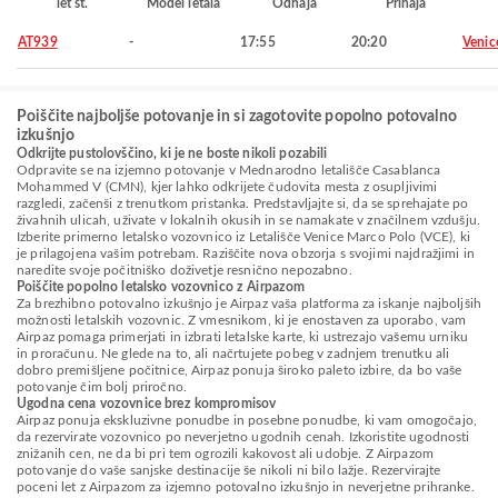
let št.
Model letala
Odhaja
Prihaja
AT939
-
17:55
20:20
Venic
Poiščite najboljše potovanje in si zagotovite popolno potovalno
izkušnjo
Odkrijte pustolovščino, ki je ne boste nikoli pozabili
Odpravite se na izjemno potovanje v Mednarodno letališče Casablanca
Mohammed V (CMN), kjer lahko odkrijete čudovita mesta z osupljivimi
razgledi, začenši z trenutkom pristanka. Predstavljajte si, da se sprehajate po
živahnih ulicah, uživate v lokalnih okusih in se namakate v značilnem vzdušju.
Izberite primerno letalsko vozovnico iz Letališče Venice Marco Polo (VCE), ki
je prilagojena vašim potrebam. Raziščite nova obzorja s svojimi najdražjimi in
naredite svoje počitniško doživetje resnično nepozabno.
Poiščite popolno letalsko vozovnico z Airpazom
Za brezhibno potovalno izkušnjo je Airpaz vaša platforma za iskanje najboljših
možnosti letalskih vozovnic. Z vmesnikom, ki je enostaven za uporabo, vam
Airpaz pomaga primerjati in izbrati letalske karte, ki ustrezajo vašemu urniku
in proračunu. Ne glede na to, ali načrtujete pobeg v zadnjem trenutku ali
dobro premišljene počitnice, Airpaz ponuja široko paleto izbire, da bo vaše
potovanje čim bolj priročno.
Ugodna cena vozovnice brez kompromisov
Airpaz ponuja ekskluzivne ponudbe in posebne ponudbe, ki vam omogočajo,
da rezervirate vozovnico po neverjetno ugodnih cenah. Izkoristite ugodnosti
znižanih cen, ne da bi pri tem ogrozili kakovost ali udobje. Z Airpazom
potovanje do vaše sanjske destinacije še nikoli ni bilo lažje. Rezervirajte
poceni let z Airpazom za izjemno potovalno izkušnjo in neverjetne prihranke.