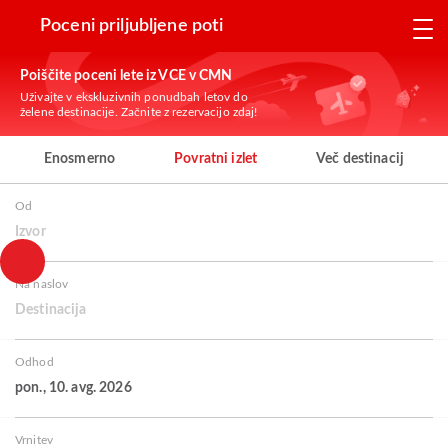
Poceni priljubljene poti
Poiščite poceni lete iz VCE v CMN
Uživajte v ekskluzivnih ponudbah letov do
želene destinacije. Začnite z rezervacijo zdaj!
Enosmerno
Povratni izlet
Več destinacij
Od
Izvor
Na naslov
Destinacija
Odhod
pon., 10. avg. 2026
Vrnitev