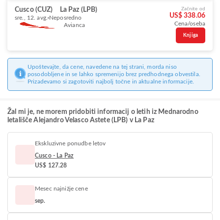
Cusco (CUZ)
La Paz (LPB)
Začnite od
US$ 338.06
sre., 12. avg.
Neposredno
Cena/oseba
Avianca
Knjiga
Upoštevajte, da cene, navedene na tej strani, morda niso
posodobljene in se lahko spremenijo brez predhodnega obvestila.
Prizadevamo si zagotoviti najbolj točne in aktualne informacije.
Žal mi je, ne morem pridobiti informacij o letih iz Mednarodno
letališče Alejandro Velasco Astete (LPB) v La Paz
Ekskluzivne ponudbe letov
Cusco - La Paz
US$ 127.28
Mesec najnižje cene
sep.