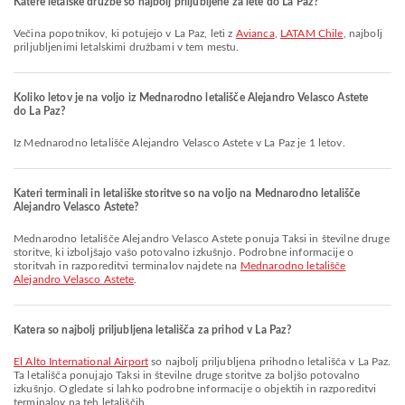
Katere letalske družbe so najbolj priljubljene za lete do La Paz?
Večina popotnikov, ki potujejo v La Paz, leti z
Avianca
,
LATAM Chile
, najbolj
priljubljenimi letalskimi družbami v tem mestu.
Koliko letov je na voljo iz Mednarodno letališče Alejandro Velasco Astete
do La Paz?
Iz Mednarodno letališče Alejandro Velasco Astete v La Paz je 1 letov.
Kateri terminali in letališke storitve so na voljo na Mednarodno letališče
Alejandro Velasco Astete?
Mednarodno letališče Alejandro Velasco Astete ponuja Taksi in številne druge
storitve, ki izboljšajo vašo potovalno izkušnjo. Podrobne informacije o
storitvah in razporeditvi terminalov najdete na
Mednarodno letališče
Alejandro Velasco Astete
.
Katera so najbolj priljubljena letališča za prihod v La Paz?
El Alto International Airport
so najbolj priljubljena prihodno letališča v La Paz.
Ta letališča ponujajo Taksi in številne druge storitve za boljšo potovalno
izkušnjo. Ogledate si lahko podrobne informacije o objektih in razporeditvi
terminalov na teh letališčih.