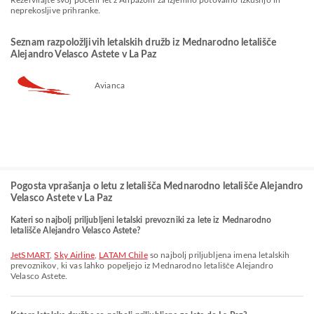
Rezervirajte svoj poceni let z Airpazom za izjemno potovalno izkušnjo in
neprekosljive prihranke.
Seznam razpoložljivih letalskih družb iz Mednarodno letališče
Alejandro Velasco Astete v La Paz
Avianca
Pogosta vprašanja o letu z letališča Mednarodno letališče Alejandro
Velasco Astete v La Paz
Kateri so najbolj priljubljeni letalski prevozniki za lete iz Mednarodno
letališče Alejandro Velasco Astete?
JetSMART
,
Sky Airline
,
LATAM Chile
so najbolj priljubljena imena letalskih
prevoznikov, ki vas lahko popeljejo iz Mednarodno letališče Alejandro
Velasco Astete.