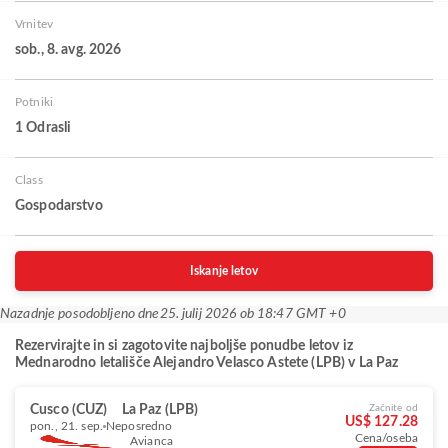
Vrnitev
sob., 8. avg. 2026
Potniki
1 Odrasli
Class
Gospodarstvo
Iskanje letov
Nazadnje posodobljeno dne
25. julij 2026 ob 18:47 GMT +0
Rezervirajte in si zagotovite najboljše ponudbe letov iz
Mednarodno letališče Alejandro Velasco Astete (LPB) v La Paz
Cusco (CUZ)
La Paz (LPB)
Začnite od
US$ 127.28
pon., 21. sep.
Neposredno
Cena/oseba
Avianca