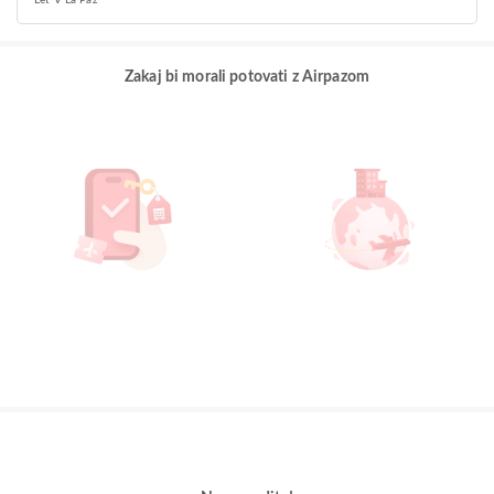
Let V La Paz
Zakaj bi morali potovati z Airpazom