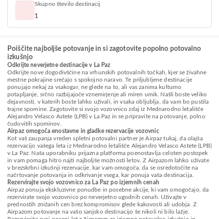
Skupno število destinacij
1
Poiščite najboljše potovanje in si zagotovite popolno potovalno
izkušnjo
Odkrijte neverjetne destinacije v La Paz
Odkrijte nove dogodivščine na vrhunskih potovalnih točkah, kjer se živahne
mestne pokrajine srečajo s spokojno naravo. Te priljubljene destinacije
ponujajo nekaj za vsakogar, ne glede na to, ali vas zanima kulturno
potapljanje, srčno razbijajoče vznemirjenje ali miren umik. Našli boste veliko
dejavnosti, v katerih boste lahko uživali, in vsaka obljublja, da vam bo pustila
trajne spomine. Zagotovite si svojo vozovnico zdaj iz Mednarodno letališče
Alejandro Velasco Astete (LPB) v La Paz in se pripravite na potovanje, polno
čudovitih spominov.
Airpaz omogoča enostavne in gladke rezervacije vozovnic
Kot vaš zaupanja vreden spletni potovalni partner je Airpaz tukaj, da olajša
rezervacijo vašega leta iz Mednarodno letališče Alejandro Velasco Astete (LPB)
v La Paz. Naša uporabniku prijazna platforma poenostavlja celoten postopek
in vam pomaga hitro najti najboljše možnosti letov. Z Airpazom lahko uživate
v brezskrbni izkušnji rezervacije, kar vam omogoča, da se osredotočite na
načrtovanje potovanja in odkrivanje vsega, kar ponuja vaša destinacija.
Rezervirajte svojo vozovnico za La Paz po izjemnih cenah
Airpaz ponuja ekskluzivne ponudbe in posebne akcije, ki vam omogočajo, da
rezervirate svojo vozovnico po neverjetno ugodnih cenah. Uživajte v
prednostih znižanih cen brez kompromisov glede kakovosti ali udobja. Z
Airpazom potovanje na vašo sanjsko destinacijo še nikoli ni bilo lažje.