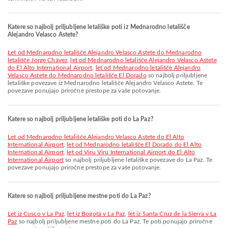
Katere so najbolj priljubljene letališke poti iz Mednarodno letališče
Alejandro Velasco Astete?
let od Mednarodno letališče Alejandro Velasco Astete do Mednarodno
letališče Jorge Chávez
,
let od Mednarodno letališče Alejandro Velasco Astete
do El Alto International Airport
,
let od Mednarodno letališče Alejandro
Velasco Astete do Mednarodno letališče El Dorado
so najbolj priljubljene
letališke povezave iz Mednarodno letališče Alejandro Velasco Astete. Te
povezave ponujajo priročne prestope za vaše potovanje.
Katere so najbolj priljubljene letališke poti do La Paz?
let od Mednarodno letališče Alejandro Velasco Astete do El Alto
International Airport
,
let od Mednarodno letališče El Dorado do El Alto
International Airport
,
let od Viru Viru International Airport do El Alto
International Airport
so najbolj priljubljene letališke povezave do La Paz. Te
povezave ponujajo priročne prestope za vaše potovanje.
Katere so najbolj priljubljene mestne poti do La Paz?
let iz Cusco v La Paz
,
let iz Bogotá v La Paz
,
let iz Santa Cruz de la Sierra v La
Paz
so najbolj priljubljene mestne poti do La Paz. Te poti ponujajo priročne