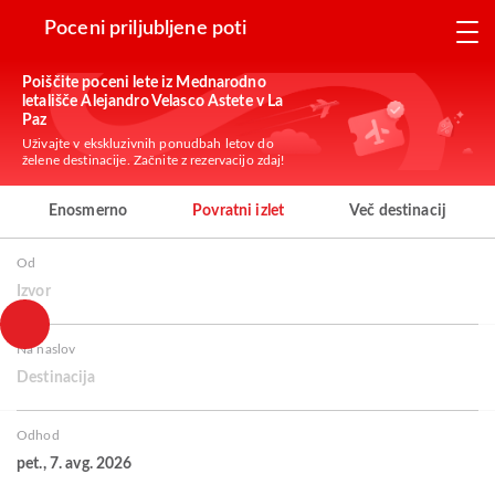
Poceni priljubljene poti
Poiščite poceni lete iz Mednarodno
letališče Alejandro Velasco Astete v La
Paz
Uživajte v ekskluzivnih ponudbah letov do
želene destinacije. Začnite z rezervacijo zdaj!
Enosmerno
Povratni izlet
Več destinacij
Od
Izvor
Na naslov
Destinacija
Odhod
pet., 7. avg. 2026