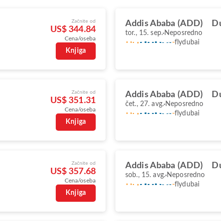
Začnite od
Addis Ababa (ADD)
Du
US$ 344.84
tor., 15. sep.
Neposredno
Cena/oseba
flydubai
Knjiga
Začnite od
Addis Ababa (ADD)
Du
US$ 351.31
čet., 27. avg.
Neposredno
Cena/oseba
flydubai
Knjiga
Začnite od
Addis Ababa (ADD)
Du
US$ 357.68
sob., 15. avg.
Neposredno
Cena/oseba
flydubai
Knjiga