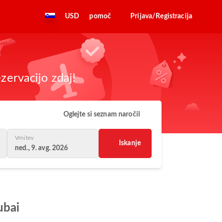
USD
pomoč
Prijava/Registracija
zervacijo zdaj!
Oglejte si seznam naročil
Vrnitev
Iskanje
ned., 9. avg. 2026
ubai