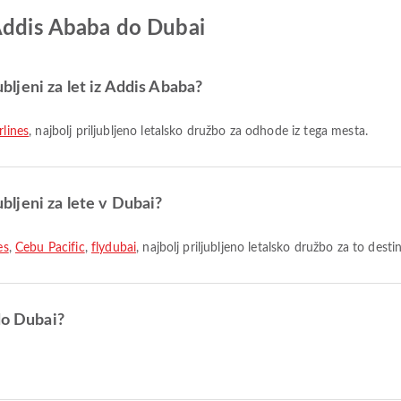
 Addis Ababa do Dubai
ubljeni za let iz Addis Ababa?
rlines
, najbolj priljubljeno letalsko družbo za odhode iz tega mesta.
ubljeni za lete v Dubai?
es
,
Cebu Pacific
,
flydubai
, najbolj priljubljeno letalsko družbo za to destin
do Dubai?