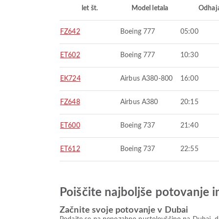
let št.
Model letala
Odhaj
FZ642
Boeing 777
05:00
ET602
Boeing 777
10:30
EK724
Airbus A380-800
16:00
FZ648
Airbus A380
20:15
ET600
Boeing 737
21:40
ET612
Boeing 737
22:55
Poiščite najboljše potovanje 
Začnite svoje potovanje v Dubai