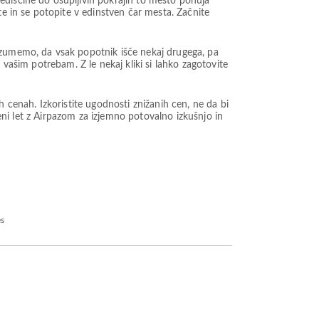
ediščine do osupljivih pokrajin to mesto ponuja
te in se potopite v edinstven čar mesta. Začnite
azumemo, da vsak popotnik išče nekaj drugega, pa
 vašim potrebam. Z le nekaj kliki si lahko zagotovite
enah. Izkoristite ugodnosti znižanih cen, ne da bi
ceni let z Airpazom za izjemno potovalno izkušnjo in
es