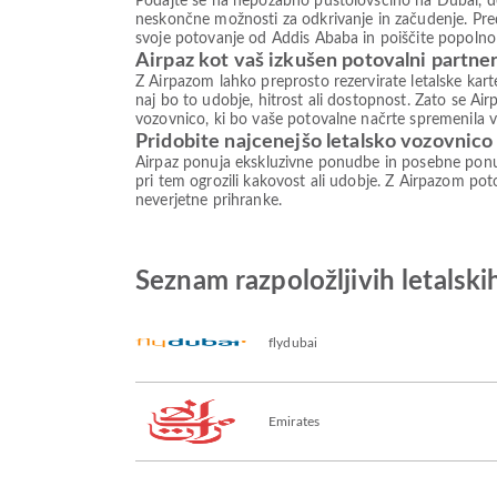
Podajte se na nepozabno pustolovščino na Dubai, des
neskončne možnosti za odkrivanje in začudenje. Preds
svoje potovanje od Addis Ababa in poiščite popolno
Airpaz kot vaš izkušen potovalni partne
Z Airpazom lahko preprosto rezervirate letalske ka
naj bo to udobje, hitrost ali dostopnost. Zato se Air
vozovnico, ki bo vaše potovalne načrte spremenila v 
Pridobite najcenejšo letalsko vozovnico
Airpaz ponuja ekskluzivne ponudbe in posebne ponud
pri tem ogrozili kakovost ali udobje. Z Airpazom poto
neverjetne prihranke.
Seznam razpoložljivih letals
flydubai
Emirates