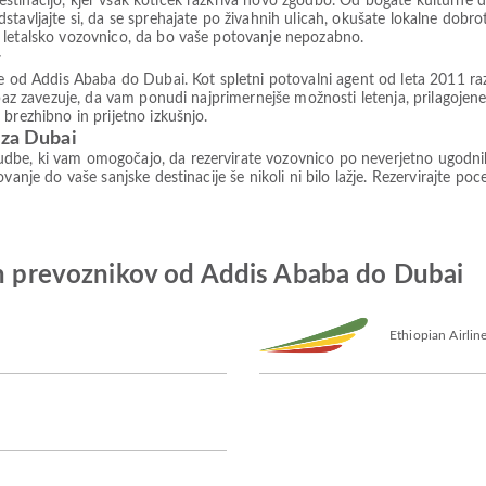
tinacijo, kjer vsak kotiček razkriva novo zgodbo. Od bogate kulturne d
tavljajte si, da se sprehajate po živahnih ulicah, okušate lokalne dobro
 letalsko vozovnico, da bo vaše potovanje nepozabno.
r
rte od Addis Ababa do Dubai. Kot spletni potovalni agent od leta 2011 r
paz zavezuje, da vam ponudi najprimernejše možnosti letenja, prilagojene
brezhibno in prijetno izkušnjo.
 za Dubai
be, ki vam omogočajo, da rezervirate vozovnico po neverjetno ugodnih c
vanje do vaše sanjske destinacije še nikoli ni bilo lažje. Rezervirajte po
kih prevoznikov od Addis Ababa do Dubai
Ethiopian Airlin