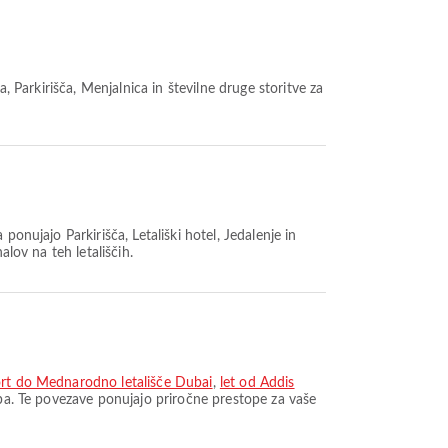
, Parkirišča, Menjalnica in številne druge storitve za
 ponujajo Parkirišča, Letališki hotel, Jedalenje in
lov na teh letališčih.
ort do Mednarodno letališče Dubai
,
let od Addis
aba. Te povezave ponujajo priročne prestope za vaše