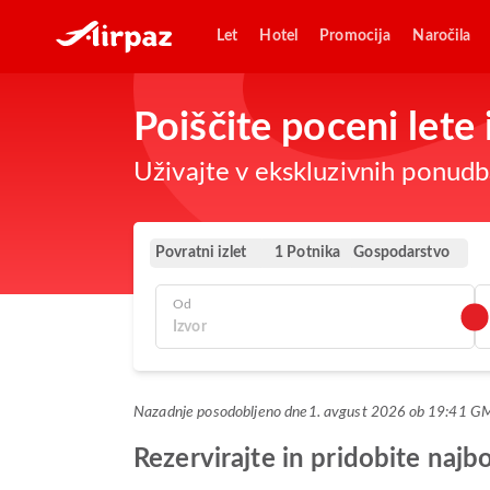
Let
Hotel
Promocija
Naročila
Poiščite poceni lete
Uživajte v ekskluzivnih ponudba
Povratni izlet
Gospodarstvo
1 Potnika
Od
Nazadnje posodobljeno dne
1. avgust 2026 ob 19:41 G
Rezervirajte in pridobite naj