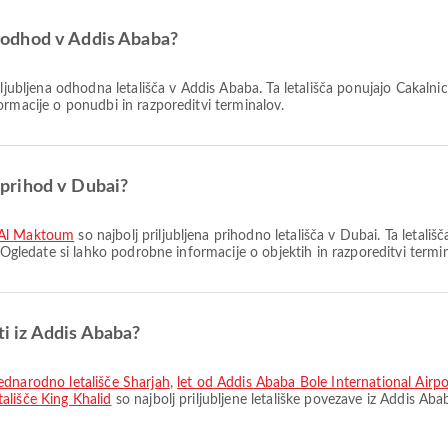
za odhod v Addis Ababa?
iljubljena odhodna letališča v Addis Ababa. Ta letališča ponujajo Čakalnica
ormacije o ponudbi in razporeditvi terminalov.
a prihod v Dubai?
 Al Maktoum
so najbolj priljubljena prihodno letališča v Dubai. Ta letališča
 Ogledate si lahko podrobne informacije o objektih in razporeditvi termina
oti iz Addis Ababa?
ednarodno letališče Sharjah
,
let od Addis Ababa Bole International Airp
ališče King Khalid
so najbolj priljubljene letališke povezave iz Addis Ab