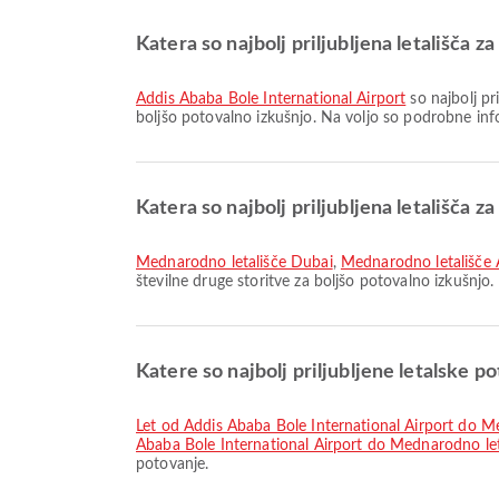
Katera so najbolj priljubljena letališča 
Addis Ababa Bole International Airport
so najbolj pr
boljšo potovalno izkušnjo. Na voljo so podrobne inf
Katera so najbolj priljubljena letališča z
Mednarodno letališče Dubai
,
Mednarodno letališče
številne druge storitve za boljšo potovalno izkušnjo.
Katere so najbolj priljubljene letalske p
let od Addis Ababa Bole International Airport do M
Ababa Bole International Airport do Mednarodno let
potovanje.