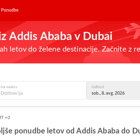
Ponudbe
 iz Addis Ababa v Dubai
h letov do želene destinacije. Začnite z re
Na naslov
Odhod
sob., 8. avg. 2026
MT +0
boljše ponudbe letov od Addis Ababa do D