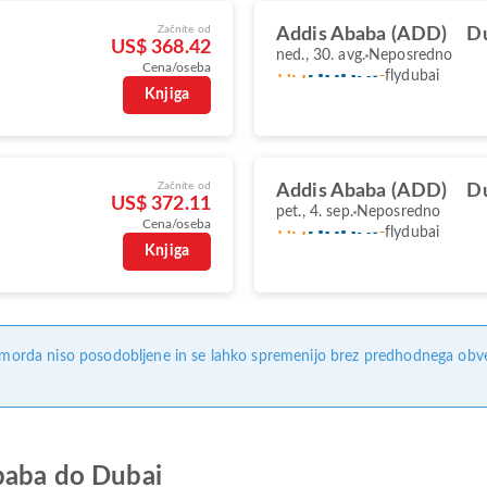
Začnite od
Addis Ababa (ADD)
Du
US$ 368.42
ned., 30. avg.
Neposredno
Cena/oseba
flydubai
Knjiga
Začnite od
Addis Ababa (ADD)
Du
US$ 372.11
pet., 4. sep.
Neposredno
Cena/oseba
flydubai
Knjiga
, morda niso posodobljene in se lahko spremenijo brez predhodnega obves
Ababa do Dubai