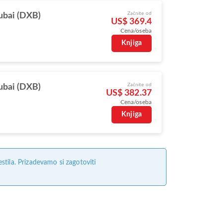
Začnite od
bai (DXB)
US$ 369.4
Cena/oseba
Knjiga
Začnite od
bai (DXB)
US$ 382.37
Cena/oseba
Knjiga
tila. Prizadevamo si zagotoviti