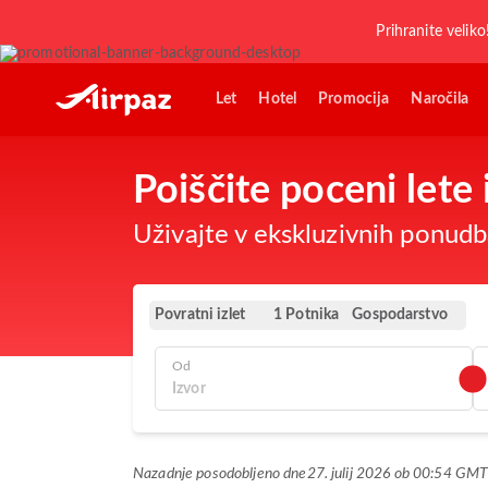
Prihranite veliko
Let
Hotel
Promocija
Naročila
Poiščite poceni lete 
Uživajte v ekskluzivnih ponudba
Povratni izlet
Gospodarstvo
1 Potnika
Od
Nazadnje posodobljeno dne
27. julij 2026 ob 00:54 GM