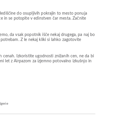
dediščine do osupljivih pokrajin to mesto ponuja
te in se potopite v edinstven čar mesta. Začnite
memo, da vsak popotnik išče nekaj drugega, pa naj bo
potrebam. Z le nekaj kliki si lahko zagotovite
enah. Izkoristite ugodnosti znižanih cen, ne da bi
ceni let z Airpazom za izjemno potovalno izkušnjo in
lgerie