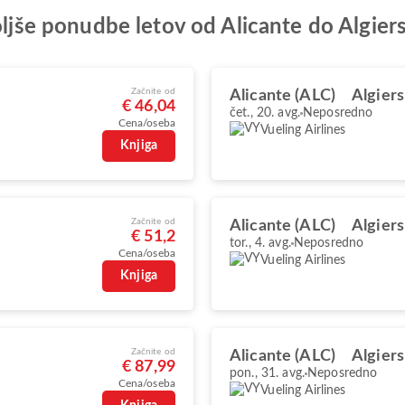
oljše ponudbe letov od Alicante do Algier
Začnite od
Alicante (ALC)
Algiers
€ 46,04
čet., 20. avg.
Neposredno
Cena/oseba
Vueling Airlines
Knjiga
Začnite od
Alicante (ALC)
Algiers
€ 51,2
tor., 4. avg.
Neposredno
Cena/oseba
Vueling Airlines
Knjiga
Začnite od
Alicante (ALC)
Algiers
€ 87,99
pon., 31. avg.
Neposredno
Cena/oseba
Vueling Airlines