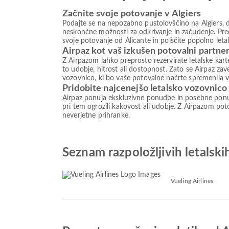
Začnite svoje potovanje v Algiers
Podajte se na nepozabno pustolovščino na Algiers, d
neskončne možnosti za odkrivanje in začudenje. Preds
svoje potovanje od Alicante in poiščite popolno le
Airpaz kot vaš izkušen potovalni partne
Z Airpazom lahko preprosto rezervirate letalske kar
to udobje, hitrost ali dostopnost. Zato se Airpaz zav
vozovnico, ki bo vaše potovalne načrte spremenila v 
Pridobite najcenejšo letalsko vozovnico 
Airpaz ponuja ekskluzivne ponudbe in posebne ponud
pri tem ogrozili kakovost ali udobje. Z Airpazom poto
neverjetne prihranke.
Seznam razpoložljivih letalski
Vueling Airlines