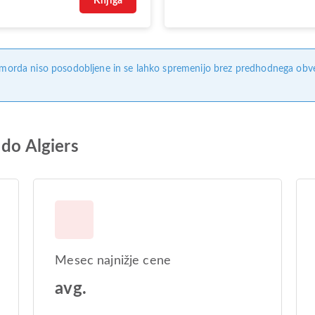
Knjiga
, morda niso posodobljene in se lahko spremenijo brez predhodnega obves
 do Algiers
Mesec najnižje cene
avg.