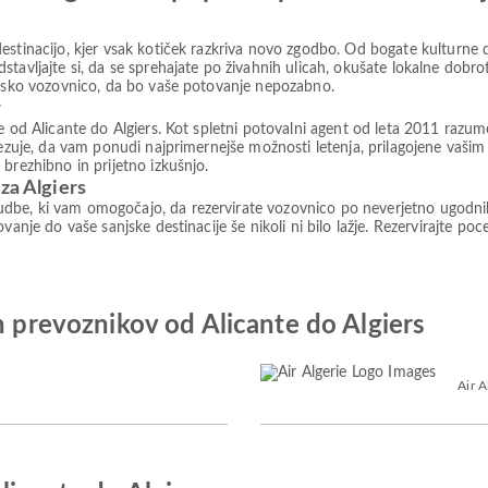
estinacijo, kjer vsak kotiček razkriva novo zgodbo. Od bogate kulturne 
tavljajte si, da se sprehajate po živahnih ulicah, okušate lokalne dobro
talsko vozovnico, da bo vaše potovanje nepozabno.
r
te od Alicante do Algiers. Kot spletni potovalni agent od leta 2011 razu
ezuje, da vam ponudi najprimernejše možnosti letenja, prilagojene vašim 
brezhibno in prijetno izkušnjo.
za Algiers
be, ki vam omogočajo, da rezervirate vozovnico po neverjetno ugodnih c
vanje do vaše sanjske destinacije še nikoli ni bilo lažje. Rezervirajte po
h prevoznikov od Alicante do Algiers
Air A