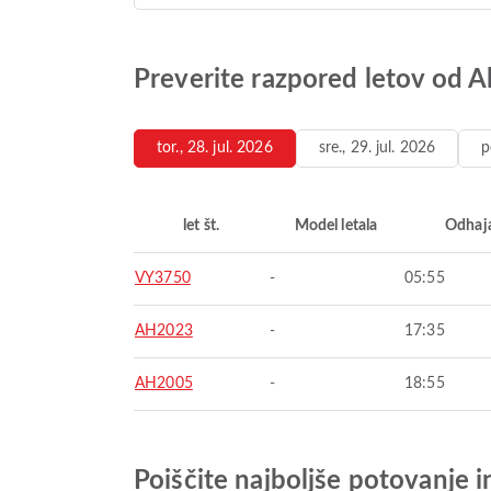
Preverite razpored letov od Al
tor., 28. jul. 2026
sre., 29. jul. 2026
p
let št.
Model letala
Odhaj
VY3750
-
05:55
AH2023
-
17:35
AH2005
-
18:55
Poiščite najboljše potovanje 