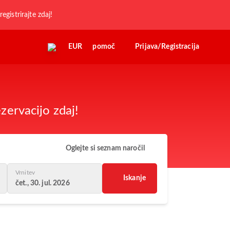
registrirajte zdaj!
EUR
pomoč
Prijava/Registracija
zervacijo zdaj!
Oglejte si seznam naročil
Vrnitev
Iskanje
čet., 30. jul. 2026