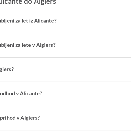
licante do Algiers
ubljeni za let iz Alicante?
ubljeni za lete v Algiers?
lgiers?
a odhod v Alicante?
a prihod v Algiers?