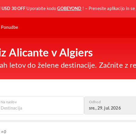
!
USD 30 OFF
Uporabite kodo
GOBEYOND
! – Prenesite aplikacijo in se 
Ponudbe
iz Alicante v Algiers
h letov do želene destinacije. Začnite z re
Na naslov
Odhod
sre., 29. jul. 2026
T +0