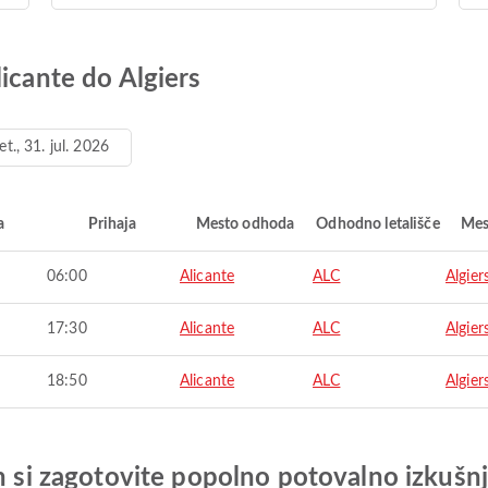
icante do Algiers
et., 31. jul. 2026
a
Prihaja
Mesto odhoda
Odhodno letališče
Mes
06:00
Alicante
ALC
Algier
17:30
Alicante
ALC
Algier
18:50
Alicante
ALC
Algier
in si zagotovite popolno potovalno izkušn