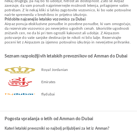
nekaj drugega, pa naj bo to udobje, hitrost ali dostopnost. Zato se Airpaz
zavezuje, da vam ponudi najprimernejše možnosti letenja, prilagojene vašim
potrebam. Z le nekaj kliki si lahko zagotovite vozovnico, ki bo vaše potovalne
načrte spremenila v brezhibno in prijetno izkušnjo.
Pridobite najcenejšo letalsko vozovnico za Dubai
Airpaz ponuja ekskluzivne ponudbe in posebne ponudbe, ki vam omogočajo,
da rezervirate vozovnico po neverjetno ugodnih cenah. Izkoristite ugodnosti
znižanih cen, ne da bi pri tem ogrozili kakovost ali udobje. Z Airpazom
potovanje do vaše sanjske destinacije še nikoli ni bilo lažje. Rezervirajte
poceni let z Airpazom za izjemno potovalno izkušnjo in neverjetne prihranke.
Seznam razpoložljivih letalskih prevoznikov od Amman do Dubai
Royal Jordanian
Emirates
flydubai
Pogosta vprašanja o letih od Amman do Dubai
Kateri letalski prevozniki so najbolj priljubljeni za let iz Amman?