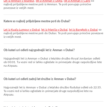
let iz Amman v Istanbul
,
let iz Amman v Doha
,
let iz Amman v Cairo
so
najbolj priljubljene mestne poti iz Amman. Te poti ponujajo priročne
povezave iz večjih mest.
Katere so najbolj priljubljene mestne poti do Dubai?
let iz Kuala Lumpur v Dubai
,
let iz Manila v Dubai
,
let iz Bangkok v Dubai
so
najbolj priljubljene mestne poti do Dubai. Te poti ponujajo priročne povezave
iz večjih mest.
Ob kateri uri odleti najzgodnejši let iz Amman v Dubai?
Najzgodnejši let iz Amman v Dubai z letalsko družbo Royal Jordanian odleti
ob 00:01. Ta vozni red si lahko ogledate in primerjate druge razpoložljive lete
na Airpazu.
Ob kateri uri odleti zadnji let družbe iz Amman v Dubai?
Najpoznejši let iz Amman v Dubai z letalsko družbo flydubai odleti ob 22:35.
Ta vozni red si lahko ogledate in primerjate druge razpoložljive lete na
Airpazu.