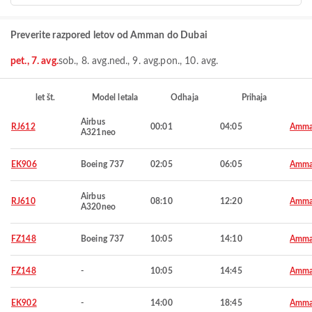
Preverite razpored letov od Amman do Dubai
pet., 7. avg.
sob., 8. avg.
ned., 9. avg.
pon., 10. avg.
let št.
Model letala
Odhaja
Prihaja
Airbus
RJ612
00:01
04:05
Amm
A321neo
EK906
Boeing 737
02:05
06:05
Amm
Airbus
RJ610
08:10
12:20
Amm
A320neo
FZ148
Boeing 737
10:05
14:10
Amm
FZ148
-
10:05
14:45
Amm
EK902
-
14:00
18:45
Amm