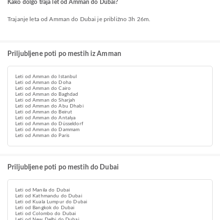
Kako dolgo traja let od Amman do Dubai?
Trajanje leta od Amman do Dubai je približno 3h 26m.
Priljubljene poti po mestih iz Amman
Leti od Amman do Istanbul
Leti od Amman do Doha
Leti od Amman do Cairo
Leti od Amman do Baghdad
Leti od Amman do Sharjah
Leti od Amman do Abu Dhabi
Leti od Amman do Beirut
Leti od Amman do Antalya
Leti od Amman do Düsseldorf
Leti od Amman do Dammam
Leti od Amman do Paris
Priljubljene poti po mestih do Dubai
Leti od Manila do Dubai
Leti od Kathmandu do Dubai
Leti od Kuala Lumpur do Dubai
Leti od Bangkok do Dubai
Leti od Colombo do Dubai
Leti od New Delhi do Dubai