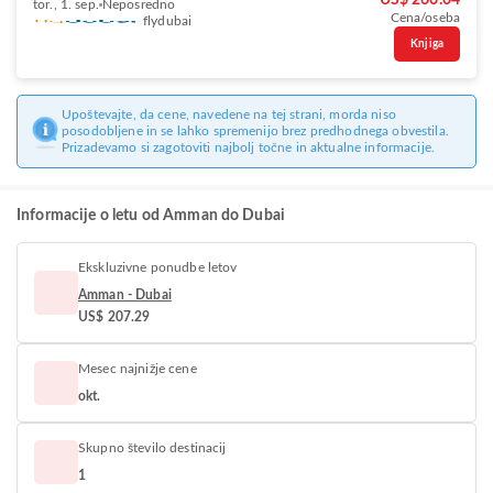
US$ 260.04
tor., 1. sep.
Neposredno
Cena/oseba
flydubai
Knjiga
Upoštevajte, da cene, navedene na tej strani, morda niso
posodobljene in se lahko spremenijo brez predhodnega obvestila.
Prizadevamo si zagotoviti najbolj točne in aktualne informacije.
Informacije o letu od Amman do Dubai
Ekskluzivne ponudbe letov
Amman - Dubai
US$ 207.29
Mesec najnižje cene
okt.
Skupno število destinacij
1