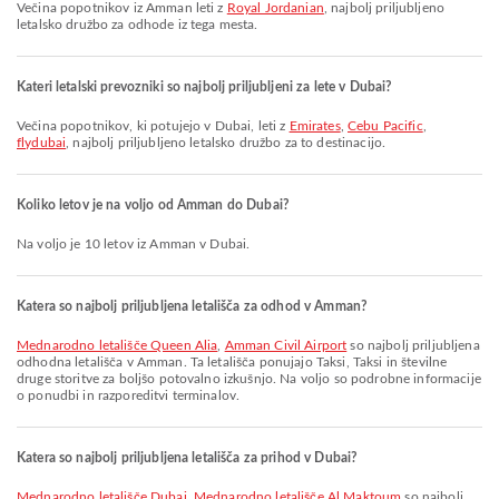
Večina popotnikov iz Amman leti z
Royal Jordanian
, najbolj priljubljeno
letalsko družbo za odhode iz tega mesta.
Kateri letalski prevozniki so najbolj priljubljeni za lete v Dubai?
Večina popotnikov, ki potujejo v Dubai, leti z
Emirates
,
Cebu Pacific
,
flydubai
, najbolj priljubljeno letalsko družbo za to destinacijo.
Koliko letov je na voljo od Amman do Dubai?
Na voljo je 10 letov iz Amman v Dubai.
Katera so najbolj priljubljena letališča za odhod v Amman?
Mednarodno letališče Queen Alia
,
Amman Civil Airport
so najbolj priljubljena
odhodna letališča v Amman. Ta letališča ponujajo Taksi, Taksi in številne
druge storitve za boljšo potovalno izkušnjo. Na voljo so podrobne informacije
o ponudbi in razporeditvi terminalov.
Katera so najbolj priljubljena letališča za prihod v Dubai?
Mednarodno letališče Dubai
,
Mednarodno letališče Al Maktoum
so najbolj