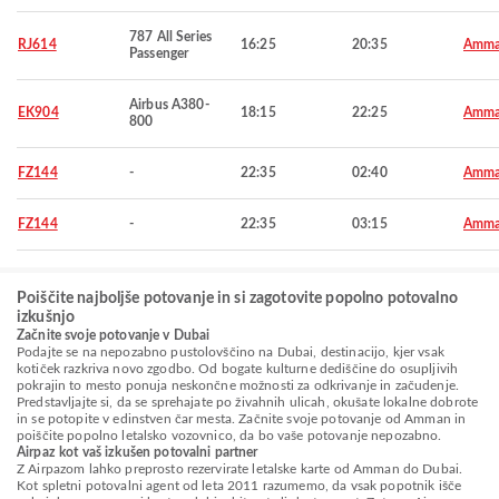
787 All Series
RJ614
16:25
20:35
Amm
Passenger
Airbus A380-
EK904
18:15
22:25
Amm
800
FZ144
-
22:35
02:40
Amm
FZ144
-
22:35
03:15
Amm
Poiščite najboljše potovanje in si zagotovite popolno potovalno
izkušnjo
Začnite svoje potovanje v Dubai
Podajte se na nepozabno pustolovščino na Dubai, destinacijo, kjer vsak
kotiček razkriva novo zgodbo. Od bogate kulturne dediščine do osupljivih
pokrajin to mesto ponuja neskončne možnosti za odkrivanje in začudenje.
Predstavljajte si, da se sprehajate po živahnih ulicah, okušate lokalne dobrote
in se potopite v edinstven čar mesta. Začnite svoje potovanje od Amman in
poiščite popolno letalsko vozovnico, da bo vaše potovanje nepozabno.
Airpaz kot vaš izkušen potovalni partner
Z Airpazom lahko preprosto rezervirate letalske karte od Amman do Dubai.
Kot spletni potovalni agent od leta 2011 razumemo, da vsak popotnik išče