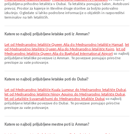
priljubljena prihodno letališča v Dubai. Ta letališča ponujajo Salon, Avtobusni
prevoz, Prostor za kajenje in številne druge storitve za boljšo potovalno
izkušnjo. Ogledate si lahko podrobne informacije o objektih in razporeditvi
terminalov na teh letališčih.
Katere so najbolj priljubljene letalske poti iz Amman?
let od Mednarodno letališče Queen Alia do Mednarodno letališče Hamad
,
let
od Mednarodno letališče Queen Alia do Mednarodno letališče Kairo
,
let od
Mednarodno letališče Queen Alia do Baghdad International Airport
so najbolj
priljubljene letališke povezave iz Amman. Te povezave ponujajo priročne
prestope za vaše potovanje.
Katere so najbolj priljubljene letalske poti do Dubai?
let od Mednarodno letališče Kuala Lumpur do Mednarodno letališče Dubai
,
let od Mednarodno letališče Ninoy Aquino do Mednarodno letališče Dubai
,
let od Letališče Suvarnabhumi do Mednarodno letališče Dubai
so najbolj
priljubljene letališke povezave do Dubai. Te povezave ponujajo priročne
prestope za vaše potovanje.
Katere so najbolj priljubljene mestne poti iz Amman?