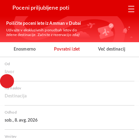
Poceni priljubljene poti
Poiščite poceni lete iz Amman v Dubai
Uživajte v ekskluzivnih ponudbah letov do
želene destinacije. Začnite z rezervacijo zdaj!
Enosmerno
Povratni izlet
Več destinacij
Od
Izvor
Na naslov
Destinacija
Odhod
sob., 8. avg. 2026
Vrnitev