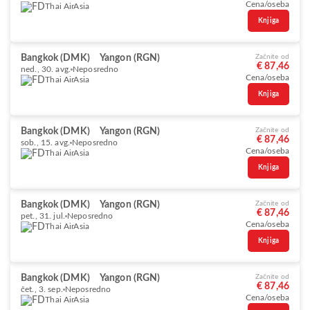
Cena/oseba
Thai AirAsia
Knjiga
Bangkok (DMK)
Yangon (RGN)
Začnite od
€ 87,46
ned., 30. avg.
Neposredno
Cena/oseba
Thai AirAsia
Knjiga
Bangkok (DMK)
Yangon (RGN)
Začnite od
€ 87,46
sob., 15. avg.
Neposredno
Cena/oseba
Thai AirAsia
Knjiga
Bangkok (DMK)
Yangon (RGN)
Začnite od
€ 87,46
pet., 31. jul.
Neposredno
Cena/oseba
Thai AirAsia
Knjiga
Bangkok (DMK)
Yangon (RGN)
Začnite od
€ 87,46
čet., 3. sep.
Neposredno
Cena/oseba
Thai AirAsia