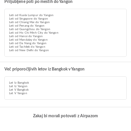
Priljubljene poti po mestih do Yangon
Leti od Kuala Lumpur do Yangon
Leti od Singapore do Yangon
Leti od Chiang Mai do Yangon
Leti od Penang do Yangon
Leti od Guangzhou do Yangon
Leti od Ho Chi Minh City do Yangon
Leti od Hanoi do Yangon
Leti od Mandalay do Yangon
Leti od Da Nang do Yangon
Leti od Tachilek do Yangon
Leti od New Delhi do Yangon
Več priporočljivih letov iz Bangkok v Yangon
Let Iz Bangkok
Let Iz Yangon
Let V Bangkok
Let V Yangon
Zakaj bi morali potovati z Airpazom