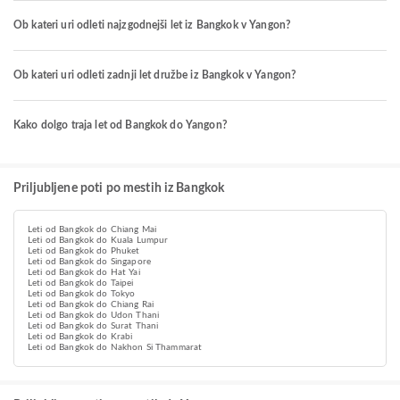
Ob kateri uri odleti najzgodnejši let iz Bangkok v Yangon?
Ob kateri uri odleti zadnji let družbe iz Bangkok v Yangon?
Kako dolgo traja let od Bangkok do Yangon?
Priljubljene poti po mestih iz Bangkok
Leti od Bangkok do Chiang Mai
Leti od Bangkok do Kuala Lumpur
Leti od Bangkok do Phuket
Leti od Bangkok do Singapore
Leti od Bangkok do Hat Yai
Leti od Bangkok do Taipei
Leti od Bangkok do Tokyo
Leti od Bangkok do Chiang Rai
Leti od Bangkok do Udon Thani
Leti od Bangkok do Surat Thani
Leti od Bangkok do Krabi
Leti od Bangkok do Nakhon Si Thammarat