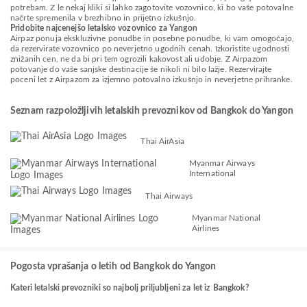
potrebam. Z le nekaj kliki si lahko zagotovite vozovnico, ki bo vaše potovalne
načrte spremenila v brezhibno in prijetno izkušnjo.
Pridobite najcenejšo letalsko vozovnico za Yangon
Airpaz ponuja ekskluzivne ponudbe in posebne ponudbe, ki vam omogočajo,
da rezervirate vozovnico po neverjetno ugodnih cenah. Izkoristite ugodnosti
znižanih cen, ne da bi pri tem ogrozili kakovost ali udobje. Z Airpazom
potovanje do vaše sanjske destinacije še nikoli ni bilo lažje. Rezervirajte
poceni let z Airpazom za izjemno potovalno izkušnjo in neverjetne prihranke.
Seznam razpoložljivih letalskih prevoznikov od Bangkok do Yangon
Thai AirAsia
Myanmar Airways
International
Thai Airways
Myanmar National
Airlines
Pogosta vprašanja o letih od Bangkok do Yangon
Kateri letalski prevozniki so najbolj priljubljeni za let iz Bangkok?