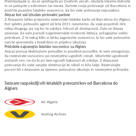
Predstavljajte si, da se sprehajate po živahnih ulicah, okušate lokalne dobrote
in se potopite v edinstven čar mesta. Začnite svoje potovanje od Barcelona in
poiščite popolno letalsko vozovnico, da bo vaše potovanje nepozabno.
Airpaz kot vaš izkušen potovalni partner
Z Airpazom lahko preprosto rezervirate letalske karte od Barcelona do Algiers.
Kot spletni potovalni agent od leta 2011 razumemo, da vsak popotnik išče
nekaj drugega, pa naj bo to udobje, hitrost ali dostopnost. Zato se Airpaz
zavezuje, da vam ponudi najprimernejše možnosti letenja, prilagojene vašim
potrebam. Z le nekaj kliki si lahko zagotovite vozovnico, ki bo vaše potovalne
načrte spremenila v brezhibno in prijetno izkušnjo.
Pridobite najcenejšo letalsko vozovnico za Algiers
Airpaz ponuja ekskluzivne ponudbe in posebne ponudbe, ki vam omogočajo,
da rezervirate vozovnico po neverjetno ugodnih cenah. Izkoristite ugodnosti
znižanih cen, ne da bi pri tem ogrozili kakovost ali udobje. Z Airpazom
potovanje do vaše sanjske destinacije še nikoli ni bilo lažje. Rezervirajte
poceni let z Airpazom za izjemno potovalno izkušnjo in neverjetne prihranke.
Seznam razpoložljivih letalskih prevoznikov od Barcelona do
Algiers
Air Algerie
Vueling Airlines