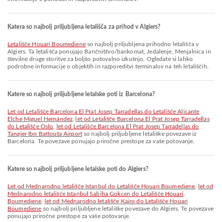
Katera so najbolj priljubljena letališča za prihod v Algiers?
Letališče Houari Boumediene
so najbolj priljubljena prihodno letališča v
Algiers. Ta letališča ponujajo Bančništvo/bankomat, Jedalenje, Menjalnica in
številne druge storitve za boljšo potovalno izkušnjo. Ogledate si lahko
podrobne informacije o objektih in razporeditvi terminalov na teh letališčih.
Katere so najbolj priljubljene letalske poti iz Barcelona?
let od Letališče Barcelona El Prat Josep Tarradellas do Letališče Alicante
Elche Miguel Hernández
,
let od Letališče Barcelona El Prat Josep Tarradellas
do Letališče Oslo
,
let od Letališče Barcelona El Prat Josep Tarradellas do
Tangier Ibn Battouta Airport
so najbolj priljubljene letališke povezave iz
Barcelona. Te povezave ponujajo priročne prestope za vaše potovanje.
Katere so najbolj priljubljene letalske poti do Algiers?
let od Mednarodno letališče Istanbul do Letališče Houari Boumediene
,
let od
Mednarodno letališče Istanbul Sabiha Gokcen do Letališče Houari
Boumediene
,
let od Mednarodno letališče Kairo do Letališče Houari
Boumediene
so najbolj priljubljene letališke povezave do Algiers. Te povezave
ponujajo priročne prestope za vaše potovanje.