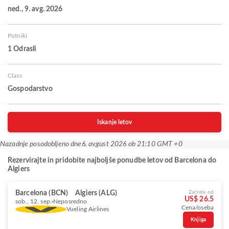
ned., 9. avg. 2026
Potniki
1 Odrasli
Class
Gospodarstvo
Iskanje letov
Nazadnje posodobljeno dne
6. avgust 2026 ob 21:10 GMT +0
Rezervirajte in pridobite najboljše ponudbe letov od Barcelona do
Algiers
Barcelona (BCN)
Algiers (ALG)
Začnite od
US$ 26.5
sob., 12. sep.
Neposredno
Cena/oseba
Vueling Airlines
Knjiga