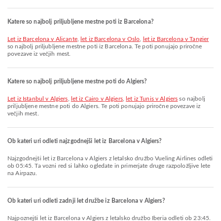
Katere so najbolj priljubljene mestne poti iz Barcelona?
let iz Barcelona v Alicante
,
let iz Barcelona v Oslo
,
let iz Barcelona v Tangier
so najbolj priljubljene mestne poti iz Barcelona. Te poti ponujajo priročne
povezave iz večjih mest.
Katere so najbolj priljubljene mestne poti do Algiers?
let iz Istanbul v Algiers
,
let iz Cairo v Algiers
,
let iz Tunis v Algiers
so najbolj
priljubljene mestne poti do Algiers. Te poti ponujajo priročne povezave iz
večjih mest.
Ob kateri uri odleti najzgodnejši let iz Barcelona v Algiers?
Najzgodnejši let iz Barcelona v Algiers z letalsko družbo Vueling Airlines odleti
ob 05:45. Ta vozni red si lahko ogledate in primerjate druge razpoložljive lete
na Airpazu.
Ob kateri uri odleti zadnji let družbe iz Barcelona v Algiers?
Najpoznejši let iz Barcelona v Algiers z letalsko družbo Iberia odleti ob 23:45.