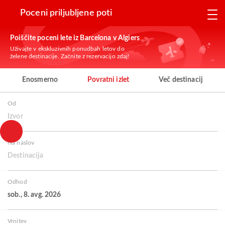
Poceni priljubljene poti
Poiščite poceni lete iz Barcelona v Algiers
Uživajte v ekskluzivnih ponudbah letov do
želene destinacije. Začnite z rezervacijo zdaj!
Enosmerno
Povratni izlet
Več destinacij
Od
Izvor
Na naslov
Destinacija
Odhod
sob., 8. avg. 2026
Vrnitev