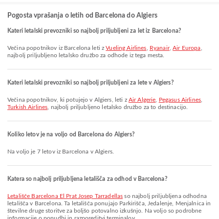
Pogosta vprašanja o letih od Barcelona do Algiers
Kateri letalski prevozniki so najbolj priljubljeni za let iz Barcelona?
Večina popotnikov iz Barcelona leti z
Vueling Airlines
,
Ryanair
,
Air Europa
,
najbolj priljubljeno letalsko družbo za odhode iz tega mesta.
Kateri letalski prevozniki so najbolj priljubljeni za lete v Algiers?
Večina popotnikov, ki potujejo v Algiers, leti z
Air Algerie
,
Pegasus Airlines
,
Turkish Airlines
, najbolj priljubljeno letalsko družbo za to destinacijo.
Koliko letov je na voljo od Barcelona do Algiers?
Na voljo je 7 letov iz Barcelona v Algiers.
Katera so najbolj priljubljena letališča za odhod v Barcelona?
Letališče Barcelona El Prat Josep Tarradellas
so najbolj priljubljena odhodna
letališča v Barcelona. Ta letališča ponujajo Parkirišča, Jedalenje, Menjalnica in
številne druge storitve za boljšo potovalno izkušnjo. Na voljo so podrobne
informacije o ponudbi in razporeditvi terminalov.