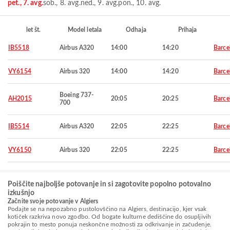
pet., 7. avg.
sob., 8. avg.
ned., 9. avg.
pon., 10. avg.
let št.
Model letala
Odhaja
Prihaja
IB5518
Airbus A320
14:00
14:20
Barce
VY6154
Airbus 320
14:00
14:20
Barce
Boeing 737-
AH2015
20:05
20:25
Barce
700
IB5514
Airbus A320
22:05
22:25
Barce
VY6150
Airbus 320
22:05
22:25
Barce
Poiščite najboljše potovanje in si zagotovite popolno potovalno
izkušnjo
Začnite svoje potovanje v Algiers
Podajte se na nepozabno pustolovščino na Algiers, destinacijo, kjer vsak
kotiček razkriva novo zgodbo. Od bogate kulturne dediščine do osupljivih
pokrajin to mesto ponuja neskončne možnosti za odkrivanje in začudenje.