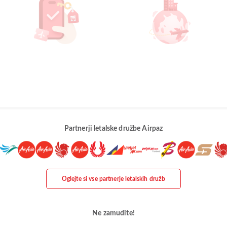
Partnerji letalske družbe Airpaz
Oglejte si vse partnerje letalskih družb
Ne zamudite!