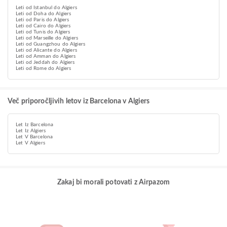
Leti od Istanbul do Algiers
Leti od Doha do Algiers
Leti od Paris do Algiers
Leti od Cairo do Algiers
Leti od Tunis do Algiers
Leti od Marseille do Algiers
Leti od Guangzhou do Algiers
Leti od Alicante do Algiers
Leti od Amman do Algiers
Leti od Jeddah do Algiers
Leti od Rome do Algiers
Več priporočljivih letov iz Barcelona v Algiers
Let Iz Barcelona
Let Iz Algiers
Let V Barcelona
Let V Algiers
Zakaj bi morali potovati z Airpazom