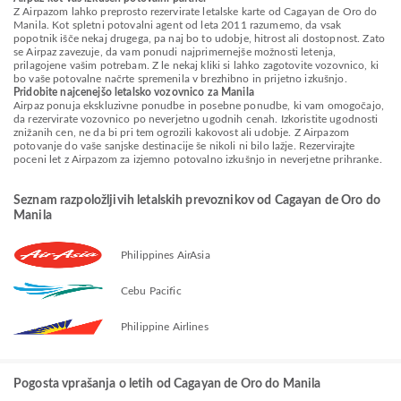
Z Airpazom lahko preprosto rezervirate letalske karte od Cagayan de Oro do
Manila. Kot spletni potovalni agent od leta 2011 razumemo, da vsak
popotnik išče nekaj drugega, pa naj bo to udobje, hitrost ali dostopnost. Zato
se Airpaz zavezuje, da vam ponudi najprimernejše možnosti letenja,
prilagojene vašim potrebam. Z le nekaj kliki si lahko zagotovite vozovnico, ki
bo vaše potovalne načrte spremenila v brezhibno in prijetno izkušnjo.
Pridobite najcenejšo letalsko vozovnico za Manila
Airpaz ponuja ekskluzivne ponudbe in posebne ponudbe, ki vam omogočajo,
da rezervirate vozovnico po neverjetno ugodnih cenah. Izkoristite ugodnosti
znižanih cen, ne da bi pri tem ogrozili kakovost ali udobje. Z Airpazom
potovanje do vaše sanjske destinacije še nikoli ni bilo lažje. Rezervirajte
poceni let z Airpazom za izjemno potovalno izkušnjo in neverjetne prihranke.
Seznam razpoložljivih letalskih prevoznikov od Cagayan de Oro do
Manila
Philippines AirAsia
Cebu Pacific
Philippine Airlines
Pogosta vprašanja o letih od Cagayan de Oro do Manila