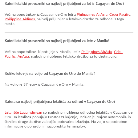
Kateri letalski prevozniki so najbolj priljubljeni za let iz Cagayan de Oro?
Večina popotnikov iz Cagayan de Oro leti z
Philippines AirAsia
,
Cebu Pacific
,
Philippine Airlines
, najbolj priljubljeno letalsko družbo za odhode iz tega
mesta.
Kateri letalski prevozniki so najbolj priljubljeni za lete v Manila?
Večina popotnikov, ki potujejo v Manila, leti z
Philippines AirAsia
,
Cebu
Pacific
,
AirAsia
, najbolj priljubljeno letalsko družbo za to destinacijo.
Koliko letov je na voljo od Cagayan de Oro do Manila?
Na voljo je 37 letov iz Cagayan de Oro v Manila.
Katera so najbolj priljubljena letališča za odhod v Cagayan de Oro?
Letališče Laguindingan
so najbolj priljubljena odhodna letališča v Cagayan de
Oro. Ta letališča ponujajo Prostor za kajenje, Jedalenje, Najem avtomobila in
številne druge storitve za boljšo potovalno izkušnjo. Na voljo so podrobne
informacije o ponudbi in razporeditvi terminalov.