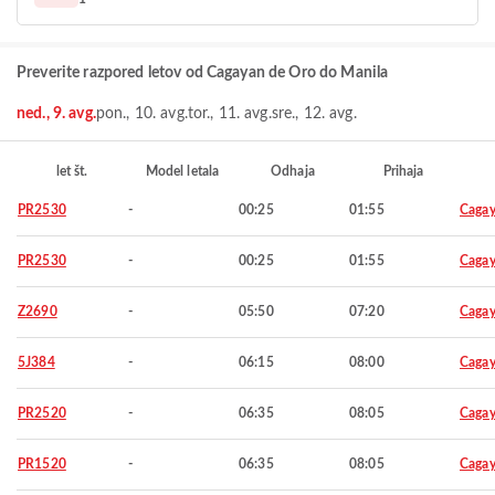
Preverite razpored letov od Cagayan de Oro do Manila
ned., 9. avg.
pon., 10. avg.
tor., 11. avg.
sre., 12. avg.
let št.
Model letala
Odhaja
Prihaja
PR2530
-
00:25
01:55
Cagay
PR2530
-
00:25
01:55
Cagay
Z2690
-
05:50
07:20
Cagay
5J384
-
06:15
08:00
Cagay
PR2520
-
06:35
08:05
Cagay
PR1520
-
06:35
08:05
Cagay