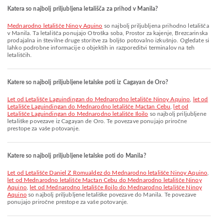
Katera so najbolj priljubljena letališča za prihod v Manila?
Mednarodno letališče Ninoy Aquino
so najbolj priljubljena prihodno letališča
v Manila. Ta letališča ponujajo Otroška soba, Prostor za kajenje, Brezcarinska
prodajalna in številne druge storitve za boljšo potovalno izkušnjo. Ogledate si
lahko podrobne informacije o objektih in razporeditvi terminalov na teh
letališčih.
Katere so najbolj priljubljene letalske poti iz Cagayan de Oro?
let od Letališče Laguindingan do Mednarodno letališče Ninoy Aquino
,
let od
Letališče Laguindingan do Mednarodno letališče Mactan Cebu
,
let od
Letališče Laguindingan do Mednarodno letališče Iloilo
so najbolj priljubljene
letališke povezave iz Cagayan de Oro. Te povezave ponujajo priročne
prestope za vaše potovanje.
Katere so najbolj priljubljene letalske poti do Manila?
let od Letališče Daniel Z Romualdez do Mednarodno letališče Ninoy Aquino
,
let od Mednarodno letališče Mactan Cebu do Mednarodno letališče Ninoy
Aquino
,
let od Mednarodno letališče Iloilo do Mednarodno letališče Ninoy
Aquino
so najbolj priljubljene letališke povezave do Manila. Te povezave
ponujajo priročne prestope za vaše potovanje.