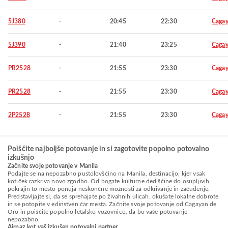
5J380
-
20:45
22:30
Cagay
5J390
-
21:40
23:25
Cagay
PR2528
-
21:55
23:30
Cagay
PR2528
-
21:55
23:30
Cagay
2P2528
-
21:55
23:30
Cagay
Poiščite najboljše potovanje in si zagotovite popolno potovalno
izkušnjo
Začnite svoje potovanje v Manila
Podajte se na nepozabno pustolovščino na Manila, destinacijo, kjer vsak
kotiček razkriva novo zgodbo. Od bogate kulturne dediščine do osupljivih
pokrajin to mesto ponuja neskončne možnosti za odkrivanje in začudenje.
Predstavljajte si, da se sprehajate po živahnih ulicah, okušate lokalne dobrote
in se potopite v edinstven čar mesta. Začnite svoje potovanje od Cagayan de
Oro in poiščite popolno letalsko vozovnico, da bo vaše potovanje
nepozabno.
Airpaz kot vaš izkušen potovalni partner