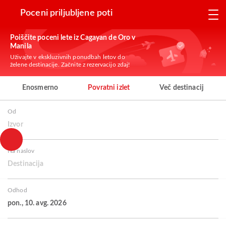
Poceni priljubljene poti
Poiščite poceni lete iz Cagayan de Oro v
Manila
Uživajte v ekskluzivnih ponudbah letov do
želene destinacije. Začnite z rezervacijo zdaj!
Enosmerno
Povratni izlet
Več destinacij
Od
Izvor
Na naslov
Destinacija
Odhod
pon., 10. avg. 2026