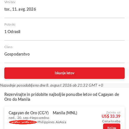
Vrnitev
tor., 11. avg. 2026
Potniki
1 Odrasli
Class
Gospodarstvo
Iskanje letov
Nazadnje posodobljeno dne
8. avgust 2026 ob 21:32 GMT +0
Rezervirajte in pridobite najboljše ponudbe letov od Cagayan de
Oro do Manila
Cagayan de Oro (CGY)
Manila (MNL)
Začnite od
US$ 33.39
ned., 20. sep.
Neposredno
Cena/oseba
Philippines AirAsia
Knjiga