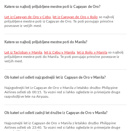
Katere so najbolj priljubljene mestne poti iz Cagayan de Oro?
let iz Cagayan de Oro v Cebu
,
let iz Cagayan de Oro v Iloilo
so najbolj
priljubljene mestne poti iz Cagayan de Oro. Te poti ponujajo priročne
povezave iz večjih mest.
Katere so najbolj priljubljene mestne poti do Manila?
let iz Tacloban v Manila
,
let iz Cebu v Manila
,
let iz Iloilo v Manila
so najbolj
priljubljene mestne poti do Manila. Te poti ponujajo priročne povezave iz
večjih mest.
Ob kateri uri odleti najzgodnejši let iz Cagayan de Oro v Manila?
Najzgodnejši let iz Cagayan de Oro v Manila z letalsko družbo Philippine
Airlines odleti ob 00:15. Ta vozni red si lahko ogledate in primerjate druge
razpoložljive lete na Airpazu.
Ob kateri uri odleti zadnji let družbe iz Cagayan de Oro v Manila?
Najpoznejši let iz Cagayan de Oro v Manila z letalsko družbo Philippine
Airlines odleti ob 23:40. Ta vozni red si lahko ogledate in primerjate druge