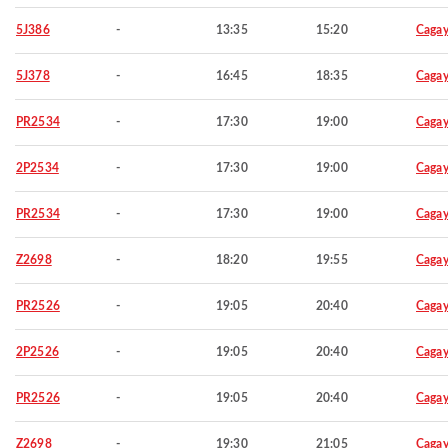
5J386
-
13:35
15:20
Cagay
5J378
-
16:45
18:35
Cagay
PR2534
-
17:30
19:00
Cagay
2P2534
-
17:30
19:00
Cagay
PR2534
-
17:30
19:00
Cagay
Z2698
-
18:20
19:55
Cagay
PR2526
-
19:05
20:40
Cagay
2P2526
-
19:05
20:40
Cagay
PR2526
-
19:05
20:40
Cagay
Z2698
-
19:30
21:05
Cagay