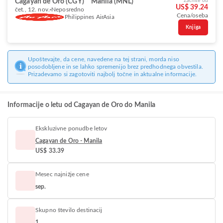
Cagayan de Oro (CGY)
Manila (MNL)
Začnite od
US$ 39.24
čet., 12. nov.
Neposredno
Cena/oseba
Philippines AirAsia
Knjiga
Upoštevajte, da cene, navedene na tej strani, morda niso
posodobljene in se lahko spremenijo brez predhodnega obvestila.
Prizadevamo si zagotoviti najbolj točne in aktualne informacije.
Informacije o letu od Cagayan de Oro do Manila
Ekskluzivne ponudbe letov
Cagayan de Oro - Manila
US$ 33.39
Mesec najnižje cene
sep.
Skupno število destinacij
1