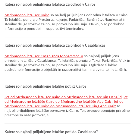
Katera so najbolj priljubljena letališča za odhod v Cairo?
Mednarodno letališče Kairo
so najbolj priljubljena odhodna letališča v Cairo.
Ta letališča ponujajo Prostor za kajenje, Parkirišča, Bančništvo/bankomat in
številne druge storitve za boljšo potovalno izkušnjo. Na voljo so podrobne
informacije o ponudbi in razporeditvi terminalov.
Katera so najbolj priljubljena letališča za prihod v Casablanca?
Mednarodno letališče Casablanca Mohammed V
so najbolj priljubljena
prihodno letališča v Casablanca. Ta letališča ponujajo Taksi, Parkirišča, Vlak in
številne druge storitve za boljšo potovalno izkušnjo. Ogledate si lahko
podrobne informacije o objektih in razporeditvi terminalov na teh letališčih.
Katere so najbolj priljubljene letalske poti iz Cairo?
let od Mednarodno letališče Kairo do Mednarodno letališče King Khalid
,
let
od Mednarodno letališče Kairo do Mednarodno letališče Abu Dabi
,
let od
Mednarodno letališče Kairo do Mednarodno letališče King Abdulaziz
so
najbolj priljubljene letališke povezave iz Cairo. Te povezave ponujajo priročne
prestope za vaše potovanje.
Katere so najbolj priljubljene letalske poti do Casablanca?