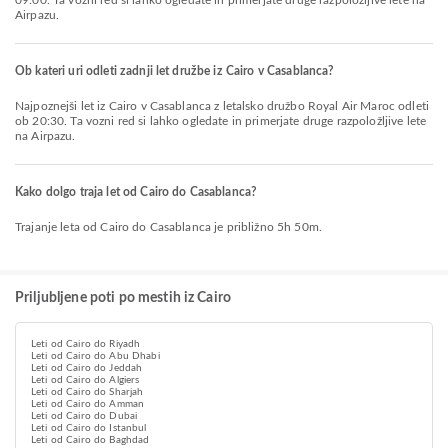
09:00. Ta vozni red si lahko ogledate in primerjate druge razpoložljive lete na
Airpazu.
Ob kateri uri odleti zadnji let družbe iz Cairo v Casablanca?
Najpoznejši let iz Cairo v Casablanca z letalsko družbo Royal Air Maroc odleti
ob 20:30. Ta vozni red si lahko ogledate in primerjate druge razpoložljive lete
na Airpazu.
Kako dolgo traja let od Cairo do Casablanca?
Trajanje leta od Cairo do Casablanca je približno 5h 50m.
Priljubljene poti po mestih iz Cairo
Leti od Cairo do Riyadh
Leti od Cairo do Abu Dhabi
Leti od Cairo do Jeddah
Leti od Cairo do Algiers
Leti od Cairo do Sharjah
Leti od Cairo do Amman
Leti od Cairo do Dubai
Leti od Cairo do Istanbul
Leti od Cairo do Baghdad