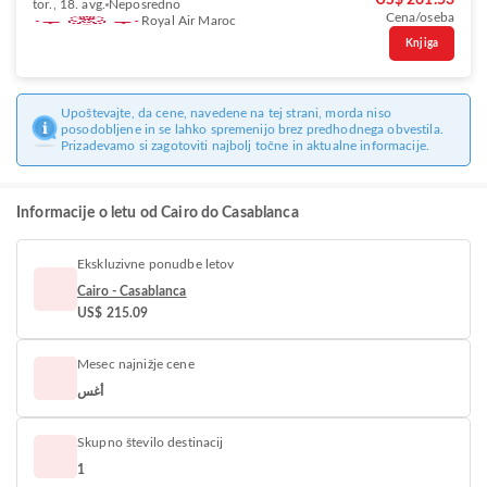
US$ 261.53
tor., 18. avg.
Neposredno
Cena/oseba
Royal Air Maroc
Knjiga
Upoštevajte, da cene, navedene na tej strani, morda niso
posodobljene in se lahko spremenijo brez predhodnega obvestila.
Prizadevamo si zagotoviti najbolj točne in aktualne informacije.
Informacije o letu od Cairo do Casablanca
Ekskluzivne ponudbe letov
Cairo - Casablanca
US$ 215.09
Mesec najnižje cene
أغس
Skupno število destinacij
1