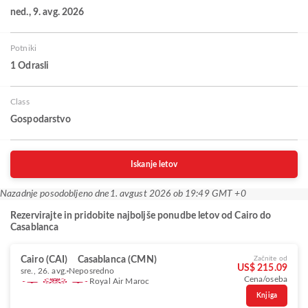
ned., 9. avg. 2026
Potniki
1 Odrasli
Class
Gospodarstvo
Iskanje letov
Nazadnje posodobljeno dne
1. avgust 2026 ob 19:49 GMT +0
Rezervirajte in pridobite najboljše ponudbe letov od Cairo do
Casablanca
Cairo (CAI)
Casablanca (CMN)
Začnite od
US$ 215.09
sre., 26. avg.
Neposredno
Cena/oseba
Royal Air Maroc
Knjiga