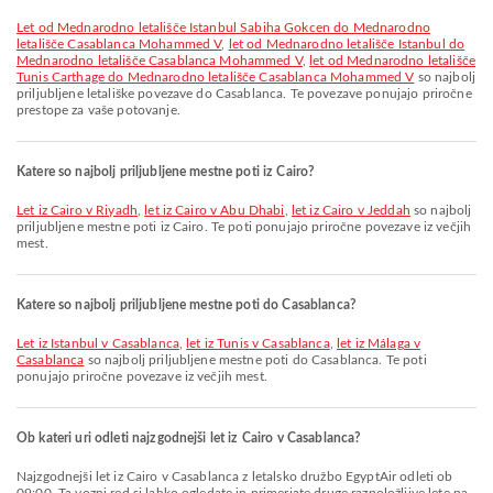
let od Mednarodno letališče Istanbul Sabiha Gokcen do Mednarodno
letališče Casablanca Mohammed V
,
let od Mednarodno letališče Istanbul do
Mednarodno letališče Casablanca Mohammed V
,
let od Mednarodno letališče
Tunis Carthage do Mednarodno letališče Casablanca Mohammed V
so najbolj
priljubljene letališke povezave do Casablanca. Te povezave ponujajo priročne
prestope za vaše potovanje.
Katere so najbolj priljubljene mestne poti iz Cairo?
let iz Cairo v Riyadh
,
let iz Cairo v Abu Dhabi
,
let iz Cairo v Jeddah
so najbolj
priljubljene mestne poti iz Cairo. Te poti ponujajo priročne povezave iz večjih
mest.
Katere so najbolj priljubljene mestne poti do Casablanca?
let iz Istanbul v Casablanca
,
let iz Tunis v Casablanca
,
let iz Málaga v
Casablanca
so najbolj priljubljene mestne poti do Casablanca. Te poti
ponujajo priročne povezave iz večjih mest.
Ob kateri uri odleti najzgodnejši let iz Cairo v Casablanca?
Najzgodnejši let iz Cairo v Casablanca z letalsko družbo EgyptAir odleti ob