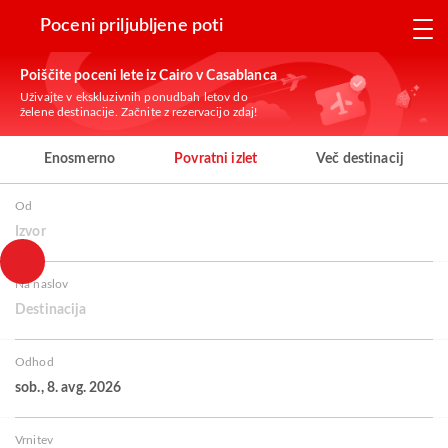
Poceni priljubljene poti
Poiščite poceni lete iz Cairo v Casablanca
Uživajte v ekskluzivnih ponudbah letov do
želene destinacije. Začnite z rezervacijo zdaj!
Enosmerno
Povratni izlet
Več destinacij
Od
Izvor
Na naslov
Destinacija
Odhod
sob., 8. avg. 2026
Vrnitev