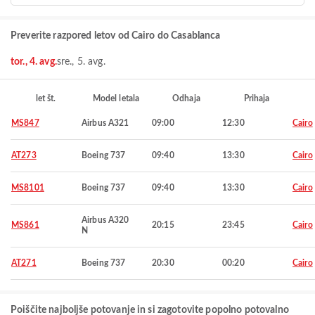
Preverite razpored letov od Cairo do Casablanca
tor., 4. avg.
sre., 5. avg.
let št.
Model letala
Odhaja
Prihaja
MS847
Airbus A321
09:00
12:30
Cairo
AT273
Boeing 737
09:40
13:30
Cairo
MS8101
Boeing 737
09:40
13:30
Cairo
Airbus A320
MS861
20:15
23:45
Cairo
N
AT271
Boeing 737
20:30
00:20
Cairo
Poiščite najboljše potovanje in si zagotovite popolno potovalno