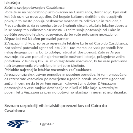
izkušnjo
Začnite svoje potovanje v Casablanca
Podajte se na nepozabno pustolovščino na Casablanca, destinacijo, kjer vsak
kotiček razkriva novo zgodbo. Od bogate kulturne dediščine do osupljivih
pokrajin to mesto ponuja neskončne možnosti za odkrivanje in začudenje.
Predstavljajte si, da se sprehajate po živahnih ulicah, okušate lokalne dobrote
in se potopite v edinstven čar mesta. Začnite svoje potovanje od Cairo in
poiščite popolno letalsko vozovnico, da bo vaše potovanje nepozabno.
Airpaz kot vaš izkušen potovalni partner
Z Airpazom lahko preprosto rezervirate letalske karte od Cairo do Casablanca.
Kot spletni potovalni agent od leta 2011 razumemo, da vsak popotnik išče
nekaj drugega, pa naj bo to udobje, hitrost ali dostopnost. Zato se Airpaz
zavezuje, da vam ponudi najprimernejše možnosti letenja, prilagojene vašim
potrebam. Z le nekaj kliki si lahko zagotovite vozovnico, ki bo vaše potovalne
načrte spremenila v brezhibno in prijetno izkušnjo.
Pridobite najcenejšo letalsko vozovnico za Casablanca
Airpaz ponuja ekskluzivne ponudbe in posebne ponudbe, ki vam omogočajo,
da rezervirate vozovnico po neverjetno ugodnih cenah. Izkoristite ugodnosti
znižanih cen, ne da bi pri tem ogrozili kakovost ali udobje. Z Airpazom
potovanje do vaše sanjske destinacije še nikoli ni bilo lažje. Rezervirajte
poceni let z Airpazom za izjemno potovalno izkušnjo in neverjetne prihranke.
Seznam razpoložljivih letalskih prevoznikov od Cairo do
Casablanca
EgyptAir