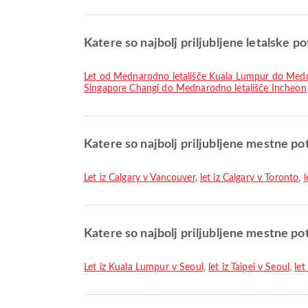
Katere so najbolj priljubljene letalske po
let od Mednarodno letališče Kuala Lumpur do Medn
Singapore Changi do Mednarodno letališče Incheon
Katere so najbolj priljubljene mestne pot
let iz Calgary v Vancouver
,
let iz Calgary v Toronto
,
l
Katere so najbolj priljubljene mestne po
let iz Kuala Lumpur v Seoul
,
let iz Taipei v Seoul
,
let