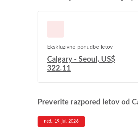
Ekskluzivne ponudbe letov
Calgary - Seoul, US$
322.11
Preverite razpored letov od C
ned., 19. jul. 2026