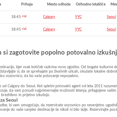
a
Prihaja
Mesto odhoda
Odhodno letališče
Mes
18:45
+1d
Calgary
YYC
Seoul
18:45
+1d
Calgary
YYC
Seoul
in si zagotovite popolno potovalno izkušn
tinacijo, kjer vsak kotiček razkriva novo zgodbo. Od bogate kulturne de
tavljajte si, da se sprehajate po živahnih ulicah, okušate lokalne dobro
alsko vozovnico, da bo vaše potovanje nepozabno.
r
te od Calgary do Seoul. Kot spletni potovalni agent od leta 2011 razume
ezuje, da vam ponudi najprimernejše možnosti letenja, prilagojene vašim 
brezhibno in prijetno izkušnjo.
 za Seoul
be, ki vam omogočajo, da rezervirate vozovnico po neverjetno ugodnih c
vanje do vaše sanjske destinacije še nikoli ni bilo lažje. Rezervirajte po