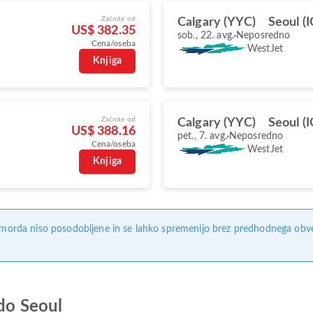
Začnite od
Calgary (YYC)
Seoul (
US$ 382.35
sob., 22. avg.
Neposredno
Cena/oseba
WestJet
Knjiga
Začnite od
Calgary (YYC)
Seoul (
US$ 388.16
pet., 7. avg.
Neposredno
Cena/oseba
WestJet
Knjiga
, morda niso posodobljene in se lahko spremenijo brez predhodnega obves
 do Seoul