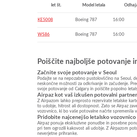
let št.
Model letala
Odhaj
KE5008
Boeing 787
16:00
WS86
Boeing 787
16:00
Poiščite najboljše potovanje 
Začnite svoje potovanje v Seoul
Podajte se na nepozabno pustolovščino na Seoul, des
neskončne možnosti za odkrivanje in začudenje. Preds
svoje potovanje od Calgary in poiščite popolno let
Airpaz kot vaš izkušen potovalni partne
Z Airpazom lahko preprosto rezervirate letalske kar
to udobje, hitrost ali dostopnost. Zato se Airpaz zav
vozovnico, ki bo vaše potovalne načrte spremenila v 
Pridobite najcenejšo letalsko vozovnico
Airpaz ponuja ekskluzivne ponudbe in posebne ponud
pri tem ogrozili kakovost ali udobje. Z Airpazom poto
neverjetne prihranke.