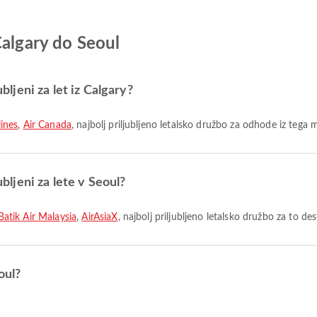
Calgary do Seoul
ubljeni za let iz Calgary?
lines
,
Air Canada
, najbolj priljubljeno letalsko družbo za odhode iz tega 
ubljeni za lete v Seoul?
Batik Air Malaysia
,
AirAsiaX
, najbolj priljubljeno letalsko družbo za to des
oul?