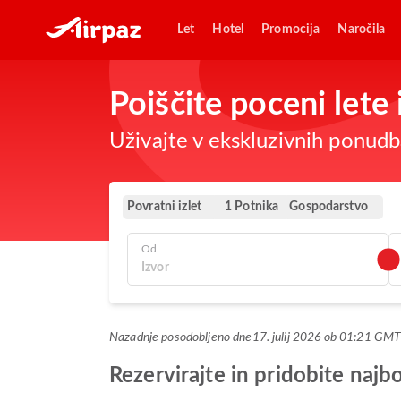
Let
Hotel
Promocija
Naročila
Poiščite poceni lete 
Uživajte v ekskluzivnih ponudba
Povratni izlet
Gospodarstvo
1 Potnika
Od
Nazadnje posodobljeno dne
17. julij 2026 ob 01:21 GM
Rezervirajte in pridobite naj