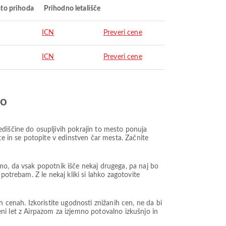
to prihoda
Prihodno letališče
ICN
Preveri cene
ICN
Preveri cene
jo
diščine do osupljivih pokrajin to mesto ponuja
te in se potopite v edinstven čar mesta. Začnite
mo, da vsak popotnik išče nekaj drugega, pa naj bo
potrebam. Z le nekaj kliki si lahko zagotovite
enah. Izkoristite ugodnosti znižanih cen, ne da bi
ceni let z Airpazom za izjemno potovalno izkušnjo in