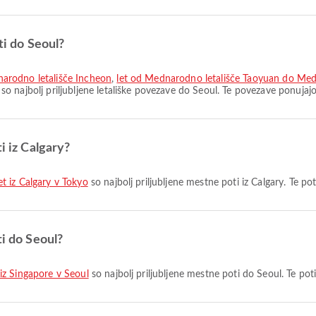
ti do Seoul?
arodno letališče Incheon
,
let od Mednarodno letališče Taoyuan do Med
so najbolj priljubljene letališke povezave do Seoul. Te povezave ponujaj
i iz Calgary?
et iz Calgary v Tokyo
so najbolj priljubljene mestne poti iz Calgary. Te po
ti do Seoul?
 iz Singapore v Seoul
so najbolj priljubljene mestne poti do Seoul. Te pot