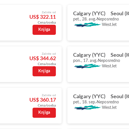
Začnite od
Calgary (YYC)
Seoul (
US$ 322.11
pet., 28. avg.
Neposredno
Cena/oseba
WestJet
Knjiga
Začnite od
Calgary (YYC)
Seoul (
US$ 344.62
pon., 17. avg.
Neposredno
Cena/oseba
WestJet
Knjiga
Začnite od
Calgary (YYC)
Seoul (
US$ 360.17
pet., 18. sep.
Neposredno
Cena/oseba
WestJet
Knjiga