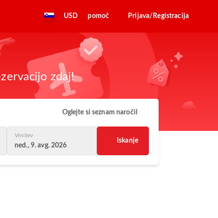
USD
pomoč
Prijava/Registracija
zervacijo zdaj!
Oglejte si seznam naročil
Vrnitev
Iskanje
ned., 9. avg. 2026