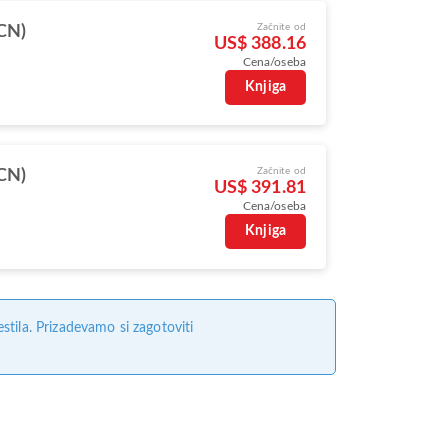
Začnite od
ICN)
US$ 388.16
Cena/oseba
Knjiga
Začnite od
ICN)
US$ 391.81
Cena/oseba
Knjiga
tila. Prizadevamo si zagotoviti