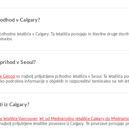
a odhod v Calgary?
 odhodna letališča v Calgary. Ta letališča ponujajo in številne druge stori
inalov.
a prihod v Seoul?
če Gimpo
so najbolj priljubljena prihodno letališča v Seoul. Ta letališča p
hko podrobne informacije o objektih in razporeditvi terminalov na teh leta
ti iz Calgary?
 letališče Vancouver
,
let od Mednarodno letališče Calgary do Mednarod
najbolj priljubljene letališke povezave iz Calgary. Te povezave ponujajo 