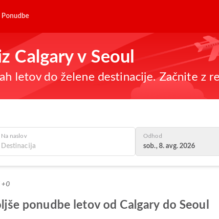
Ponudbe
iz Calgary v Seoul
h letov do želene destinacije. Začnite z re
Na naslov
Odhod
sob., 8. avg. 2026
T +0
boljše ponudbe letov od Calgary do Seoul