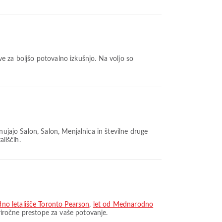
tve za boljšo potovalno izkušnjo. Na voljo so
onujajo Salon, Salon, Menjalnica in številne druge
liščih.
no letališče Toronto Pearson
,
let od Mednarodno
priročne prestope za vaše potovanje.