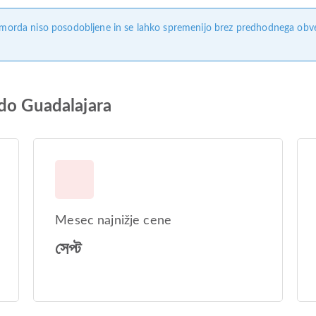
, morda niso posodobljene in se lahko spremenijo brez predhodnega obves
 do Guadalajara
Mesec najnižje cene
সেপ্ট