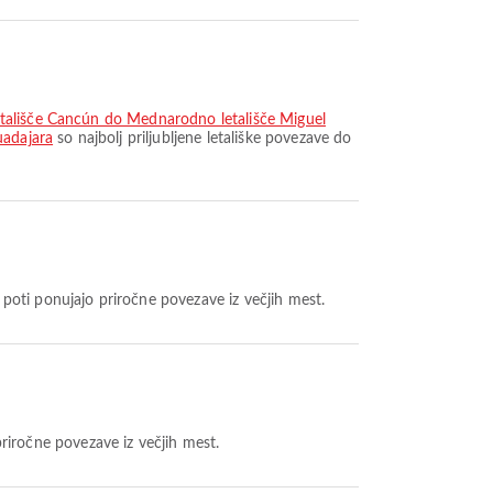
tališče Cancún do Mednarodno letališče Miguel
uadajara
so najbolj priljubljene letališke povezave do
 poti ponujajo priročne povezave iz večjih mest.
priročne povezave iz večjih mest.