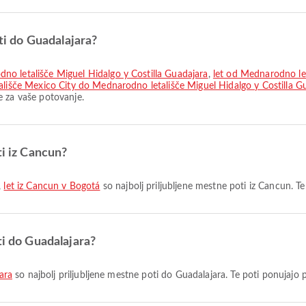
oti do Guadalajara?
no letališče Miguel Hidalgo y Costilla Guadajara
,
let od Mednarodno le
lišče Mexico City do Mednarodno letališče Miguel Hidalgo y Costilla G
e za vaše potovanje.
ti iz Cancun?
,
let iz Cancun v Bogotá
so najbolj priljubljene mestne poti iz Cancun. Te
ti do Guadalajara?
jara
so najbolj priljubljene mestne poti do Guadalajara. Te poti ponujajo 