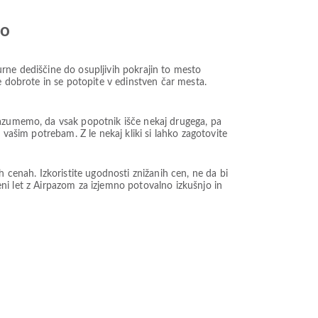
jo
rne dediščine do osupljivih pokrajin to mesto
e dobrote in se potopite v edinstven čar mesta.
razumemo, da vsak popotnik išče nekaj drugega, pa
 vašim potrebam. Z le nekaj kliki si lahko zagotovite
enah. Izkoristite ugodnosti znižanih cen, ne da bi
ceni let z Airpazom za izjemno potovalno izkušnjo in