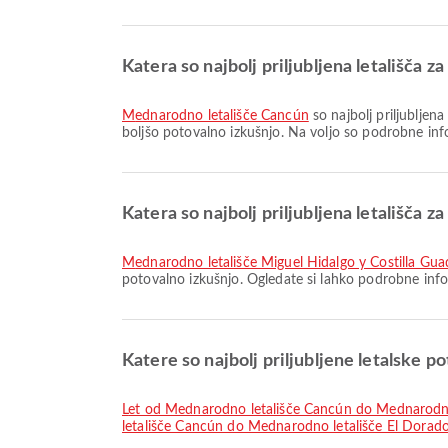
Katera so najbolj priljubljena letališča 
Mednarodno letališče Cancún
so najbolj priljubljena
boljšo potovalno izkušnjo. Na voljo so podrobne inf
Katera so najbolj priljubljena letališča z
Mednarodno letališče Miguel Hidalgo y Costilla Gua
potovalno izkušnjo. Ogledate si lahko podrobne inform
Katere so najbolj priljubljene letalske po
let od Mednarodno letališče Cancún do Mednarodno
letališče Cancún do Mednarodno letališče El Dorad