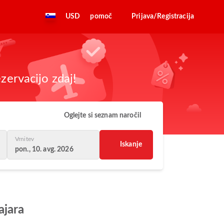
USD
pomoč
Prijava/Registracija
zervacijo zdaj!
Oglejte si seznam naročil
Vrnitev
Iskanje
pon., 10. avg. 2026
ajara