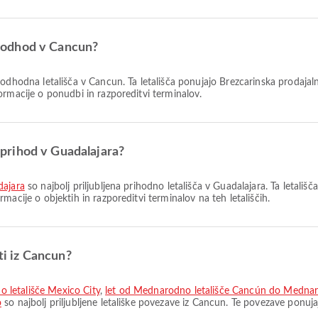
za odhod v Cancun?
 odhodna letališča v Cancun. Ta letališča ponujajo Brezcarinska prodajalna
ormacije o ponudbi in razporeditvi terminalov.
a prihod v Guadalajara?
dajara
so najbolj priljubljena prihodno letališča v Guadalajara. Ta letališč
acije o objektih in razporeditvi terminalov na teh letališčih.
ti iz Cancun?
 letališče Mexico City
,
let od Mednarodno letališče Cancún do Mednaro
o
so najbolj priljubljene letališke povezave iz Cancun. Te povezave ponuj