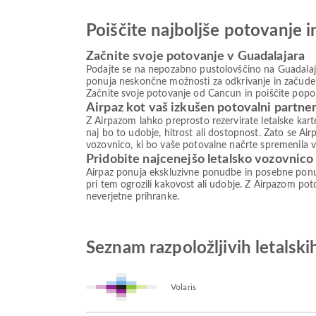
Poiščite najboljše potovanje 
Začnite svoje potovanje v Guadalajara
Podajte se na nepozabno pustolovščino na Guadalajar
ponuja neskončne možnosti za odkrivanje in začudenje
Začnite svoje potovanje od Cancun in poiščite popo
Airpaz kot vaš izkušen potovalni partne
Z Airpazom lahko preprosto rezervirate letalske kar
naj bo to udobje, hitrost ali dostopnost. Zato se Air
vozovnico, ki bo vaše potovalne načrte spremenila v 
Pridobite najcenejšo letalsko vozovnico
Airpaz ponuja ekskluzivne ponudbe in posebne ponud
pri tem ogrozili kakovost ali udobje. Z Airpazom poto
neverjetne prihranke.
Seznam razpoložljivih letalsk
Volaris