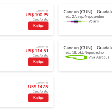
Začnite od
Cancun (CUN)
Guadala
US$ 100.99
ned., 27. sep.
Neposredno
Cena/oseba
Volaris
Knjiga
Začnite od
Cancun (CUN)
Guadala
US$ 114.51
ned., 18. okt.
Neposredno
Cena/oseba
Viva Aerobus
Knjiga
Začnite od
US$ 147.9
Cena/oseba
Knjiga