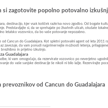
in si zagotovite popolno potovalno izkušn
a, destinacijo, kjer vsak kotiček razkriva novo zgodbo. Od bogate kultu
. Predstavljajte si, da se sprehajate po živahnih ulicah, okušate lokaln
lno letalsko vozovnico, da bo vaše potovanje nepozabno.
r
te od Cancun do Guadalajara. Kot spletni potovalni agent od leta 2011 
paz zavezuje, da vam ponudi najprimernejše možnosti letenja, prilagojene
brezhibno in prijetno izkušnjo.
 za Guadalajara
be, ki vam omogočajo, da rezervirate vozovnico po neverjetno ugodnih c
vanje do vaše sanjske destinacije še nikoli ni bilo lažje. Rezervirajte po
ih prevoznikov od Cancun do Guadalajara