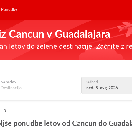
Ponudbe
 iz Cancun v Guadalajara
h letov do želene destinacije. Začnite z re
Na naslov
Odhod
ned., 9. avg. 2026
T +0
boljše ponudbe letov od Cancun do Guadal