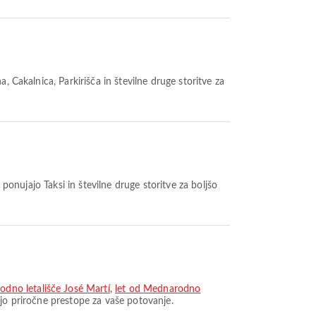
, Čakalnica, Parkirišča in številne druge storitve za
a ponujajo Taksi in številne druge storitve za boljšo
dno letališče José Martí
,
let od Mednarodno
ajo priročne prestope za vaše potovanje.