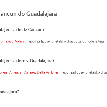
 Cancun do Guadalajara
ubljeni za let iz Cancun?
romexico
,
Volaris
, najbolj priljubljeno letalsko družbo za odhode iz tega 
jubljeni za lete v Guadalajara?
olaris
,
American Airlines
,
Delta Air Lines
, najbolj priljubljeno letalsko dru
adalajara?