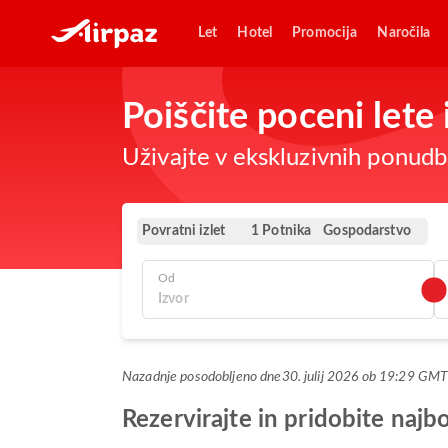
Let
Hotel
Promocija
Naročila
Poiščite poceni lete
Uživajte v ekskluzivnih ponudba
Povratni izlet
Gospodarstvo
1 Potnika
Od
Nazadnje posodobljeno dne
30. julij 2026 ob 19:29 GM
Rezervirajte in pridobite naj